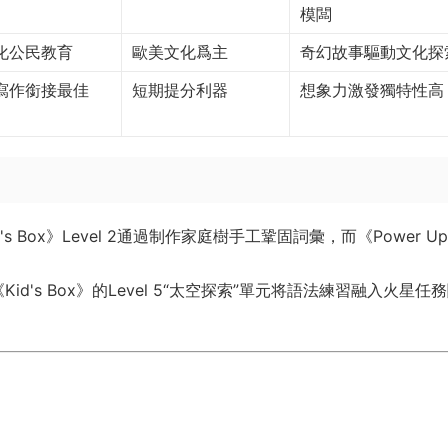
模闆
化公民教育
歐美文化爲主
奇幻故事驅動文化探
寫作銜接最佳
短期提分利器
想象力激發獨特性高
's Box》Level 2通過制作家庭樹手工鞏固詞彙，而《Power U
id's Box》的Level 5“太空探索”單元将語法練習融入火星任