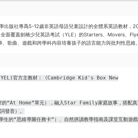
大學出版社專爲5-12歲非英語母語兒童設計的全體系英語教材，20
 6），全面覆蓋劍橋少兒英語考試（YLE）的Starters、Movers、Fly
故事、歌曲、遊戲和跨學科内容培養孩子的語言能力與批判性思維
EL)官方主教材：《Cambridge Kid's Box New
 2的“At Home”單元），融入Star Family家庭故事，搭配
單詞發音）。
動症學生的“思維導圖任務卡”）、自然拼讀教學指南及課堂互動遊