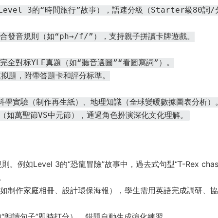
evel 3的“時間旅行”故事），語速分級（Starter級80詞/
字母組合發音規則（如“ph→/f/”），支持親子拼讀卡牌遊戲。
題型完全對标YLE真題（如“聽音選圖”“看圖寫詞”）。
全真模拟題，附帶答題卡和評分标準。
主題”融合科學實驗（制作再生紙）、地理知識（全球變暖數據圖表分析）
洲節日（如萬聖節VS中元節），通過角色扮演深化文化理解。
例如Level 3的“恐龍冒險”故事中，過去式句型“T-Rex chas
。
”（如制作家庭相冊、設計環保海報），學生需用英語完成調研、
如“朗讀句子”即時打分），錯題自動生成強化練習。