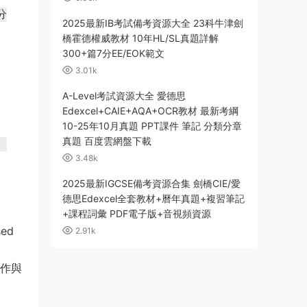
分
2025最新IB考試備考資源大全 23科牛津劍
橋霍德權威教材 10年HL/SL真題詳解
300+篇7分EE/EOK範文
3.01k
A-Level考試資源大全 愛德思
Edexcel+CAIE+AQA+OCR教材 最新考綱
10-25年10月真題 PPT課件 筆記 分類分章
真題 百度雲網盤下載
。
3.48k
2025最新IGCSE備考資源合集 劍橋CIE/愛
德思Edexcel全套教材+曆年真題+複習筆記
+課程詞彙 PDF電子版+音視頻資源
ed
2.91k
協作與