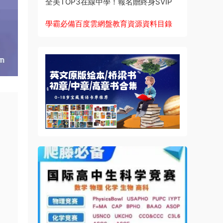
全美TOP3在線中學！報名贈終身SVIP
學霸必備百度雲網盤教育資源資料目錄