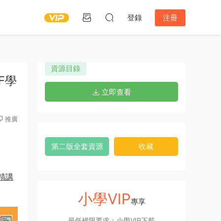
登錄
注冊
資源目錄
DF學
立即查看
推廣
第二版全套資源
收藏
教精講
小學VIP
專享
最低權限要求：小學VIP下載