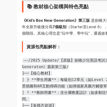
​📚 教材核心架構與特色亮點​
​《Kid's Box New Generation》第三版​
​ 是劍橋
年全新升級後分爲​
​7個級别​
​（Starter至Level
個階段。其核心理念是“玩中學、學中玩”，通過
​資源包亮點解析​
​：
——/2025 Update/【原版】劍橋少兒英語考試(Y
Generaton》最新第三版/
├──【核心教材】
│ ├️ **學生用書**：每級别12單元（如Level
景插圖和AR互動掃碼功能（如掃描家具圖片觸發
│ └️ **教師用書**：含分層教案設計（如多
闆。
├──【多模态資源】