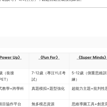
Power Up》​
​《Fun For》​
《Super Minds》
2歲（銜接
7-12歲（專注YLE考
5-12歲（側重思維訓
/PET）
試）
練）
式教學+跨學科
真題模拟+題型強化
超能力主題+批判性
項目協作平台
無多模态資源
思維導圖工具+創意