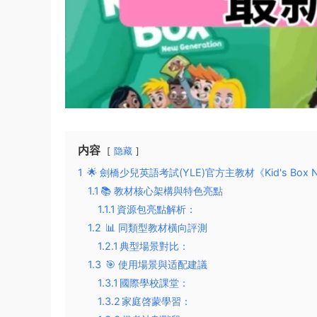
内容
隐藏
1
🌟 ​​劍橋少兒英語考試(YLE)官方主教材《Kid's Box
1.1
​​📚 教材核心架構與特色亮點​​
1.1.1
​​資源包亮點解析​​：
1.2
📊 同類型教材橫向評測​​
1.2.1
​​典型場景對比​​：
1.3
🎯 使用場景與适配建議​​
1.3.1
​​國際學校課堂​​：
1.3.2
​​家庭啓蒙學習​​：