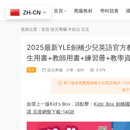
首頁
爬藤教材
學科競賽
ZH-CN
當前位置：
首頁
狀元專欄
牛娃法
正文
2025最新YLE劍橋少兒英語官方教材Ki
生用書+教師用書+練習冊+教學資
最新
狀元專欄
·
小學
·
初中
3.47k
第三版全面覆蓋劍橋少兒英語考試（YL
孩子
如需上一版Kid's Box，請點擊：
Kids' Box 
課 百度網盤下載-14GB