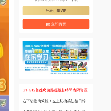
升級小學VIP
立即購買
G1-G12普娃爬藤路徑規劃時間表附資源
右下切換簡繁體！左上切換英法德日韓