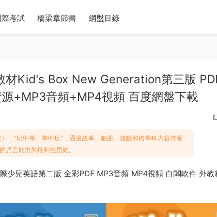
國際考試
橋梁章節書
網盤目錄
d's Box New Generation第三版 P
源+MP3音頻+MP4視頻 百度網盤下載
E），“玩中學、學中玩”，通過故事、歌曲、遊戲和跨學科内容培養
的語言能力與批判性思維。
劍橋國際少兒英語第二版 全彩PDF MP3音頻 MP4視頻 白闆軟件 外