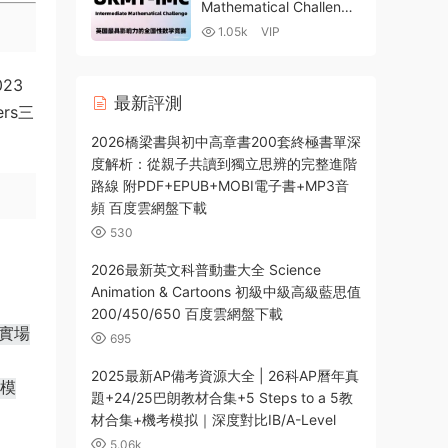
Mathematical Challenge
英國IMC中級數學競賽 挑
1.05k
VIP
戰賽 1999-2023曆年真
題+答案+解析 高清PDF
百度雲網盤下載
23
最新評測
ers三
。
2026橋梁書與初中高章書200套終極書單深
度解析：從親子共讀到獨立思辨的完整進階
路線 附PDF+EPUB+MOBI電子書+MP3音
頻 百度雲網盤下載
530
2026最新英文科普動畫大全 Science
Animation & Cartoons 初級中級高級藍思值
200/450/650 百度雲網盤下載
真實場
695
2025最新AP備考資源大全 | 26科AP曆年真
戲模
題+24/25巴朗教材合集+5 Steps to a 5教
材合集+機考模拟｜深度對比IB/A-Level
5.06k