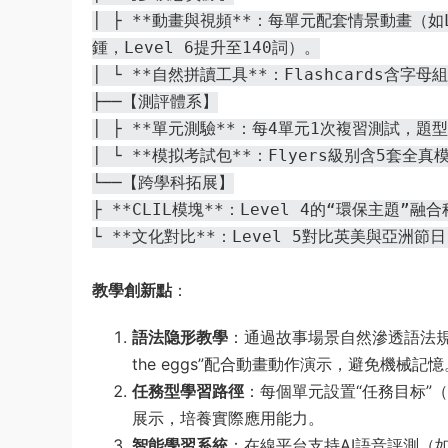
│ ├️ **動畫與視頻**：每單元配套情景動畫（如L
鍾，Level 6提升至140詞）。
│ └️ **自然拼讀工具**：Flashcards含
├──【測評體系】
│ ├️ **單元測驗**：每4單元1次複習測試，
│ └️ **模拟考試包**：Flyers級别含5套
└──【跨學科拓展】
├️ **CLIL模塊**：Level 4的“環保
└️ **文化對比**：Level 5對比英美與亞
​教學創新點​
​：
​語法隐形教學​
​：通過故事場景自然滲透語法規則。
the eggs”配合動畫動作演示，避免機械記憶
​任務型學習路徑​
​：每個單元設置“任務目标
展示，培養實際應用能力。
​智能學習系統​
​：在線平台支持AI語音評測（