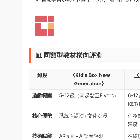
📊 同類型教材橫向評測​
​維度​
​《Kid's Box New
《
Generation》​
​适齡範圍​
5-12歲（零起點至Flyers）
6-1
KET
​核心優勢​
系統性語法+文化沉浸
任務
深度
​技術賦能​
AR互動+AI語音評測
在線