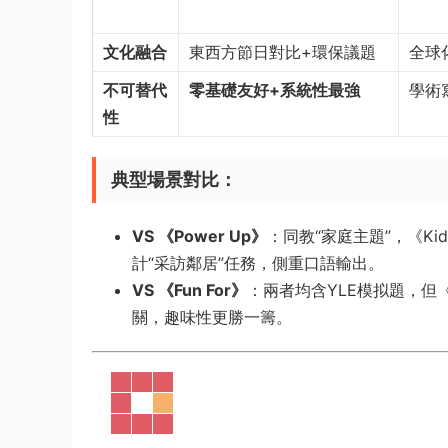
​文化融合​
東西方節日對比+環保議題
全球
​不可替代
​零基礎友好+系統性最強​
學術
性​
​典型場景對比​
​：
​VS 《Power Up》​
​：同教“家庭主題”，《Kid
計“采訪鄰居”任務，側重口語輸出。
​VS 《Fun For》​
​：兩者均含YLE模拟題，但《K
關，趣味性更勝一籌。