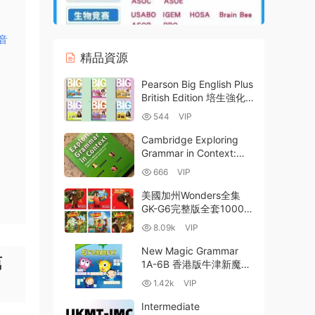
3音
精品資源
Pearson Big English Plus
British Edition 培生強化
版少兒英語教材英版全套
544
VIP
資源 PDF電子版學生書教
師書測試 MP3音頻
Cambridge Exploring
Grammar in Context:
Upper-intermediate and
666
VIP
Advanced 在語境中探索
語法：中高級 百度雲網盤
美國加州Wonders全集
下載
GK-G6完整版全套1000本
内嵌MP3音頻可點讀PDF
8.09k
VIP
600節外教課 百度網盤下
載-200GB
New Magic Grammar
第
1A-6B 香港版牛津新魔法
語法全6級 學生用書+教
1.42k
VIP
師用書 全彩PDF 百度雲
網盤下載
Intermediate