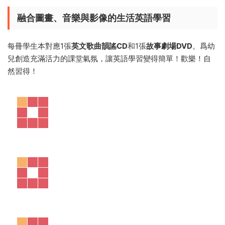
螺旋式的課程設計
聽起來有點抽象？簡單說就是老師引入一個主題，進行單詞的
教學，然後進入下一環節，接着又通過各項活動，在後續課程
中不斷回顧該主題。
回環往複，深化孩子學習記憶。
從主題單詞、歌曲到主要句型與對話的學習，常見詞的閱讀活
動，循序漸進，穩固并有規律地培養孩子的英文聽、說、閱讀
的能力。
别出心裁的翻翻頁設計 ▼