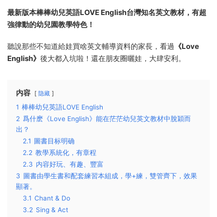
最新版本棒棒幼兒英語LOVE English台灣知名英文教材，有超
強律動的幼兒園教學特色！
聽說那些不知道給娃買啥英文輔導資料的家長，看過
《Love
English》
後大都入坑啦！還在朋友圈曬娃，大肆安利。
内容
隐藏
1
棒棒幼兒英語LOVE English
2
爲什麽《Love English》能在茫茫幼兒英文教材中脫穎而
出？
2.1
圖書目标明确
2.2
教學系統化，有章程
2.3
内容好玩、有趣、豐富
3
圖書由學生書和配套練習本組成，學+練，雙管齊下，效果
顯著。
3.1
Chant & Do
3.2
Sing & Act