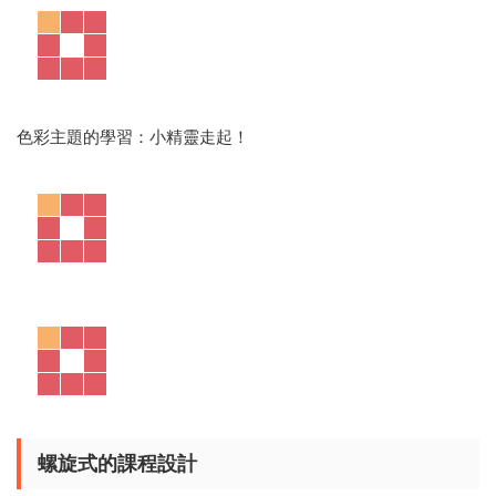
△ 我貼，我粘，敲開心~
書的最後邊還有
自然拼讀練習
、
高頻詞複習
，以及可撕的
配套
詞卡
共120個高頻單詞喲。