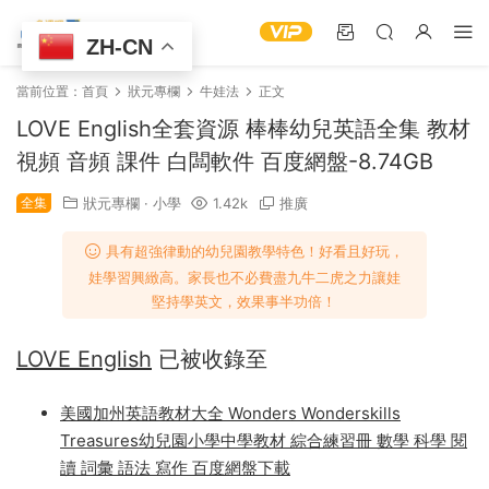
ZH-CN
當前位置：
首頁
狀元專欄
牛娃法
正文
LOVE English全套資源 棒棒幼兒英語全集 教材
視頻 音頻 課件 白闆軟件 百度網盤-8.74GB
全集
狀元專欄
·
小學
1.42k
推廣
具有超強律動的幼兒園教學特色！好看且好玩，
娃學習興緻高。家長也不必費盡九牛二虎之力讓娃
堅持學英文，效果事半功倍！
LOVE English
已被收錄至
美國加州英語教材大全 Wonders Wonderskills
Treasures幼兒園小學中學教材 綜合練習冊 數學 科學 閱
讀 詞彙 語法 寫作 百度網盤下載