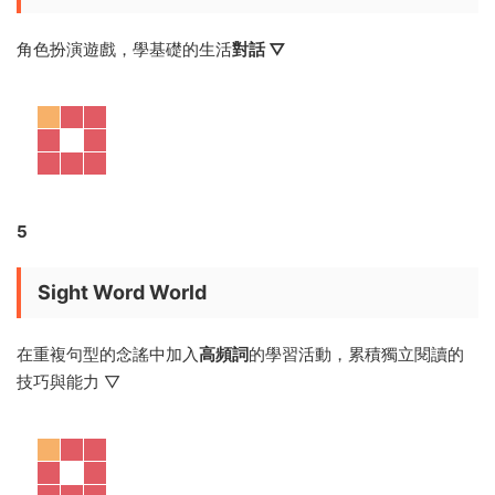
Game。
1
Chant & Do
通過歌謠介紹該主題的
重點單詞 ▽
2
Sing & Act
以歌曲作爲主題學習的出發音，并進行
口語練習
活動 ▽