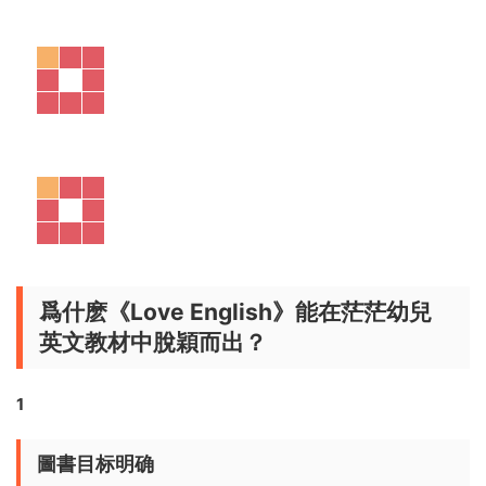
好看且好玩，娃學習興緻高。家長也不必費盡九牛二虎之力讓
娃堅持學英文，效果事半功倍。