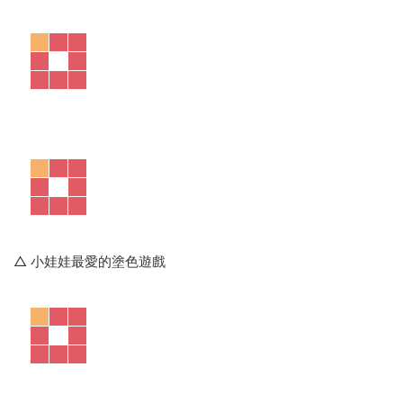
Let's Talk
角色扮演遊戲，學基礎的生活
對話 ▽
5
Sight Word World
在重複句型的念謠中加入
高頻詞
的學習活動，累積獨立閱讀的
技巧與能力 ▽