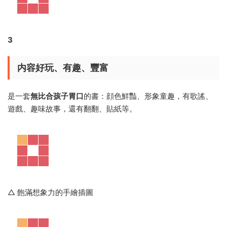
爲什麽《Love English》能在茫茫幼兒
英文教材中脫穎而出？
1
圖書目标明确
根據3-6歲幼兒的年齡和心理特征編排了教學内容，适合幼兒園
孩子學習使用。有豐富、新奇的教學素材與資源。