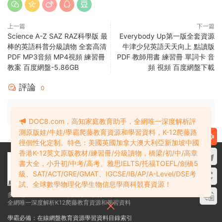
| ├──LOVE-1-wb.zip 645.78M
| ├──LOVE-1白闆軟件.zip 645.78M
| ├──LOVE-2白闆軟件.zip 638.84M
| ├──LOVE-3白闆軟件.zip 551.78M
| ├──LOVE-4白闆軟件.zip 607.50M
| ├──LOVE-5白闆軟件.zip 737.64M
| ├──LOVE-6白闆軟件.zip 621.29M
| ├──LOVE-S1白闆軟件.zip 477.63M
| └──LOVE-S2白闆軟件.zip 544.39M
DOC8.com，高知家庭教育助手，全網唯一深度解析評
└──請安裝Adobe Reader以便打開PDF課件.txt 0.11kb
測原版娃/牛娃/學霸爬藤教育資源和學習資料，K-12爬藤路
徑個性化定制。特色：美國英國加拿大澳大利亞新加坡中國
香港K-12英文原版教材/練習冊/分級讀物，橋梁/初/中/高章
資源目錄1
立即查看
書大全，小升初/中考/高考、雅思IELTS/托福TOEFL/劍橋5
級、SAT/ACT/GRE/GMAT、IGCSE/IB/AP/A-Level/DSE考
試、全球數學物理化學生物信息學商科競賽資源！
資源下載
VIP
下載價格
專享