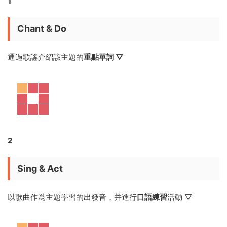
△ 動感十足的童謠
△ 貼紙遊戲
讀《Love English》，孩子可以學到什麽？
學《Love English》認識自己、生活周邊、社會人文。紮實英
語基礎，幫孩子順利地過渡到小學階段的英語學習。