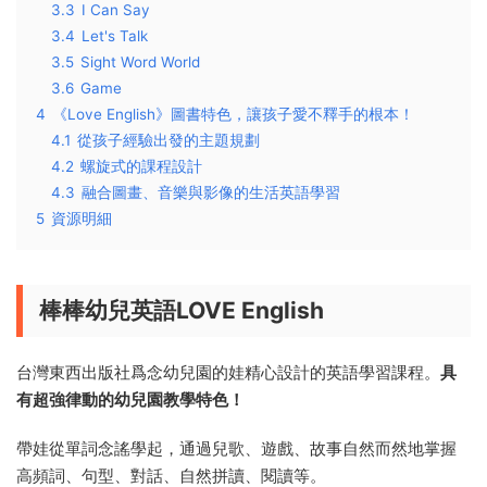
3.3
I Can Say
3.4
Let's Talk
3.5
Sight Word World
3.6
Game
4
《Love English》圖書特色，讓孩子愛不釋手的根本！
4.1
從孩子經驗出發的主題規劃
4.2
螺旋式的課程設計
4.3
融合圖畫、音樂與影像的生活英語學習
5
資源明細
棒棒幼兒英語LOVE English
台灣東西出版社爲念幼兒園的娃精心設計的英語學習課程。
具
有超強律動的幼兒園教學特色！
帶娃從單詞念謠學起，通過兒歌、遊戲、故事自然而然地掌握
高頻詞、句型、對話、自然拼讀、閱讀等。