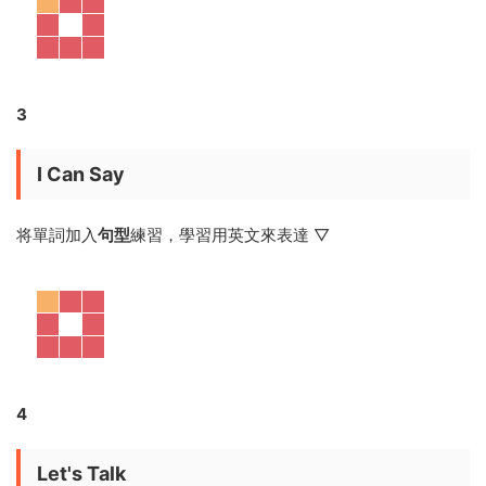
台灣幼兒類英文教材銷售榜單上的領軍圖書。
圖書由學生書和配套練習本組成，學
+練，雙管齊下，效果顯著。
學生書每本4個主題單元，每個單元6個版塊：Chant & Do 、
Sing & Act、I Can Say、Let’s Talk、Sight Word World、