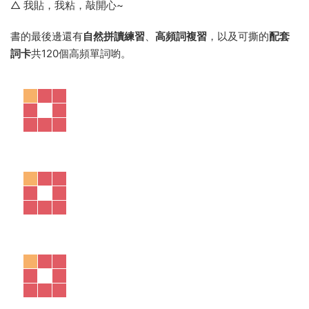
6
Game
主題
遊戲
，複習學習内容和延伸學習活動 ▽
《Love English》通過兒歌、故事與角色扮演，吸引幼兒主動
并專注于英文與生活的學習。