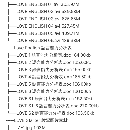
資源明細
——/1親子幼兒/14學科英語/【D1835】LOVE English全套資源
棒棒幼兒英語全集 教材 視頻 課件 白闆軟件 百度網盤-8.74GB/
├──Love English 家長說明會簡報
| └──Love English 家長說明會簡報.ppt 2.06M