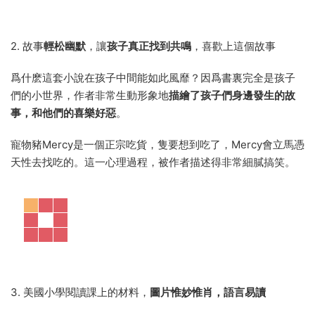
2. 故事
輕松幽默
，讓
孩子真正找到共鳴
，喜歡上這個故事
爲什麽這套小說在孩子中間能如此風靡？因爲書裏完全是孩子
們的小世界，作者非常生動形象地
描繪了孩子們身邊發生的故
事，和他們的喜樂好惡
。
寵物豬Mercy是一個正宗吃貨，隻要想到吃了，Mercy會立馬憑
天性去找吃的。這一心理過程，被作者描述得非常細膩搞笑。
3. 美國小學閱讀課上的材料，
圖片惟妙惟肖，語言易讀