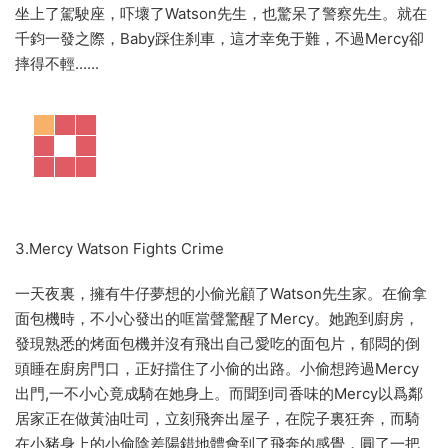
坐上了駕駛座，吓壞了Watson先生，也驚呆了警察先生。就在
千鈞一發之際，Baby踩住刹車，這才幸免于難，不過Mercy卻
摔得不輕......
3.Mercy Watson Fights Crime
一天夜裏，擁有牛仔夢想的小偷光顧了Watson先生家。在偷拿
面包機時，不小心發出的哐當聲驚醒了Mercy。她跑到廚房，
發現熟悉的烤面包機并沒有飛出自己愛吃的面包片，郁悶的倒
頭睡在廚房門口，正好擋住了小偷的出路。小偷想跨過Mercy
出門,一不小心竟成騎在她身上。而聞到司香味的Mercy以爲鄰
居家正在做黃油吐司，立刻飛奔出屋子，在院子裏狂奔，而騎
在小豬身上的小偷陰差陽錯地體會到了飛奔的感覺，圓了一把