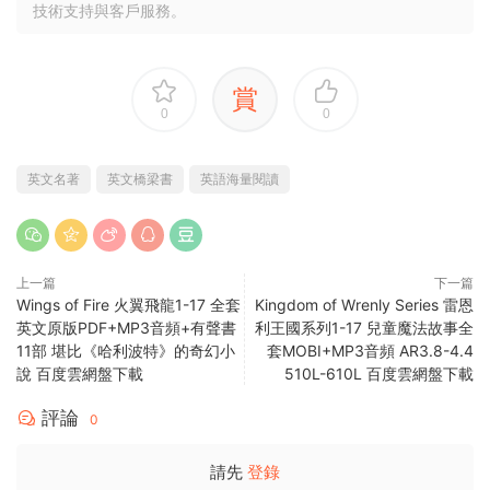
技術支持與客戶服務。
賞
0
0
英文名著
英文橋梁書
英語海量閱讀
上一篇
下一篇
Wings of Fire 火翼飛龍1-17 全套
Kingdom of Wrenly Series 雷恩
英文原版PDF+MP3音頻+有聲書
利王國系列1-17 兒童魔法故事全
11部 堪比《哈利波特》的奇幻小
套MOBI+MP3音頻 AR3.8-4.4
說 百度雲網盤下載
510L-610L 百度雲網盤下載
評論
0
請先
登錄