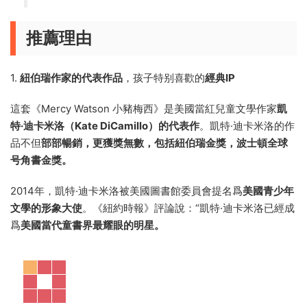
推薦理由
1.
紐伯瑞作家的代表作品
，孩子特别喜歡的
經典IP
這套《Mercy Watson 小豬梅西》是美國當紅兒童文學作家
凱
特·迪卡米洛（Kate DiCamillo）的代表作
。凱特·迪卡米洛的作
品不但
部部暢銷，更獲獎無數，包括紐伯瑞金獎，波士頓全球
号角書金獎。
2014年，凱特·迪卡米洛被美國圖書館委員會提名爲
美國青少年
文學的形象大使
。《紐約時報》評論說：“凱特·迪卡米洛已經成
爲
美國當代童書界最耀眼的明星。