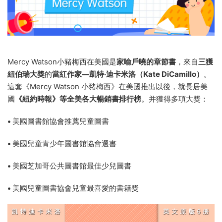
Mercy Watson小豬梅西在美國是
家喻戶曉的章節書
，來自
三獲
紐伯瑞大獎
的
當紅作家—凱特·迪卡米洛（Kate DiCamillo）
。
這套《Mercy Watson 小豬梅西》在美國推出以後，就長居美
國
《紐約時報》等全美各大暢銷書排行榜
。并獲得多項大獎：
•
美國圖書館協會推薦兒童圖書
•
美國兒童青少年圖書館協會選書
•
美國芝加哥公共圖書館最佳少兒圖書
•
美國兒童圖書協會兒童最喜愛的書籍獎