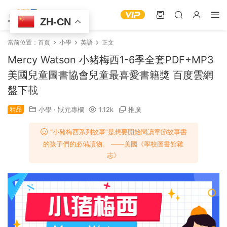
ZH-CN
當前位置：
首頁
小學
英語
正文
Mercy Watson 小豬梅西1-6季全套PDF+MP3
美國兒童圖書協會兒童最喜愛書籍獎 百度雲網
盤下載
精品
小學
·
狀元專欄
1.12k
推廣
“小豬梅西系列故事”是想要開始閱讀章節故事書
的孩子們的必備讀物。 ——美國《學校圖書館雜
志》