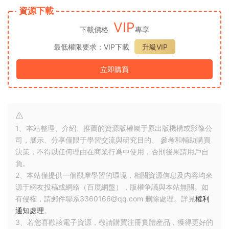
資源下載
VIP
下載價格
專享
最低權限要求：VIP下載
升級VIP
立即購買
1、本站整理、介紹、推薦的資源版權屬于原出版機構或影像公
司，展示、分享僅限于學習交流與研究目的、 參考和輔助購買
決策，不得以任何理由在商業行爲中使用，否則後果請用戶自
負。
2、本站僅提供一個觀摩學習的環境，相關資源信息及内容均來
源于網友投稿或網絡（百度網盤），版權争議與本站無關。如
有侵權，請郵件聯系3360166@qq.com 删除處理。詳見
權利
通知處理
。
3、若您喜歡該電子資源，敬請購買注冊實體産品，獲得更好的