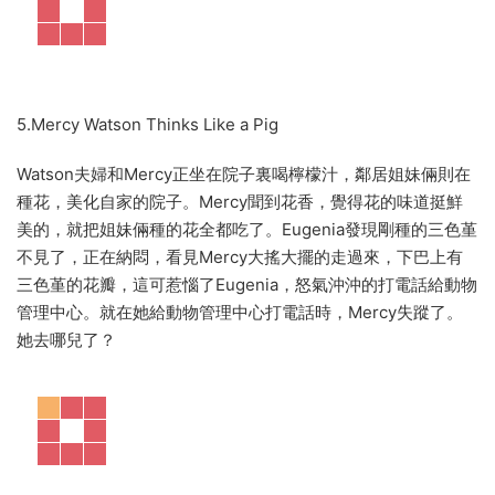
5.Mercy Watson Thinks Like a Pig
Watson夫婦和Mercy正坐在院子裏喝檸檬汁，鄰居姐妹倆則在
種花，美化自家的院子。Mercy聞到花香，覺得花的味道挺鮮
美的，就把姐妹倆種的花全都吃了。Eugenia發現剛種的三色堇
不見了，正在納悶，看見Mercy大搖大擺的走過來，下巴上有
三色堇的花瓣，這可惹惱了Eugenia，怒氣沖沖的打電話給動物
管理中心。就在她給動物管理中心打電話時，Mercy失蹤了。
她去哪兒了？