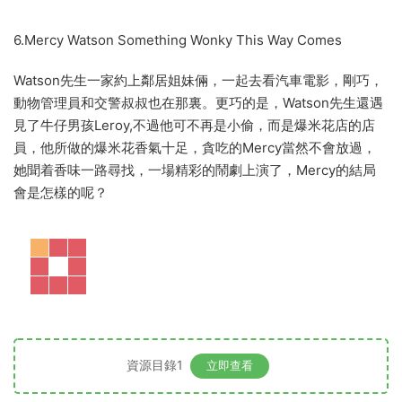
6.Mercy Watson Something Wonky This Way Comes
Watson先生一家約上鄰居姐妹倆，一起去看汽車電影，剛巧，
動物管理員和交警叔叔也在那裏。更巧的是，Watson先生還遇
見了牛仔男孩Leroy,不過他可不再是小偷，而是爆米花店的店
員，他所做的爆米花香氣十足，貪吃的Mercy當然不會放過，
她聞着香味一路尋找，一場精彩的鬧劇上演了，Mercy的結局
會是怎樣的呢？
資源目錄1
立即查看