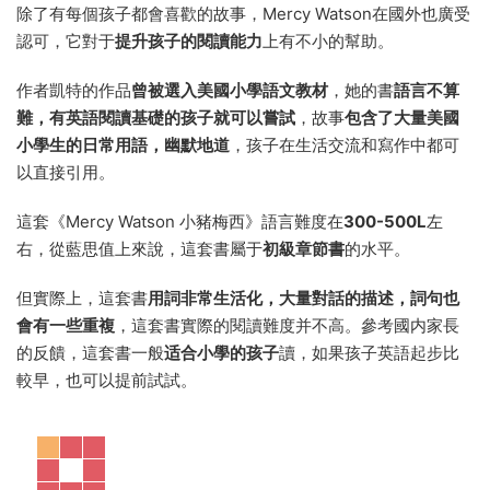
除了有每個孩子都會喜歡的故事，Mercy Watson在國外也廣受
認可，它對于
提升孩子的閱讀能力
上有不小的幫助。
作者凱特的作品
曾被選入美國小學語文教材
，她的書
語言不算
難，有英語閱讀基礎的孩子就可以嘗試
，故事
包含了大量美國
小學生的日常用語，幽默地道
，孩子在生活交流和寫作中都可
以直接引用。
這套《Mercy Watson 小豬梅西》語言難度在
300-500L
左
右，從藍思值上來說，這套書屬于
初級章節書
的水平。
但實際上，這套書
用詞非常生活化，大量對話的描述，詞句也
會有一些重複
，這套書實際的閱讀難度并不高。參考國内家長
的反饋，這套書一般
适合小學的孩子
讀，如果孩子英語起步比
較早，也可以提前試試。