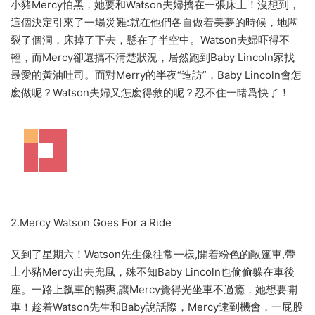
小豬Mercy怕黑，她要和Watson夫婦擠在一張床上！沒想到，
這個決定引來了一場災難:就在他們各自做着美夢的時候，地闆
裂了個洞，床掉了下去，懸在了半空中。Watson夫婦吓得不
輕，而Mercy卻還搞不清楚狀況，居然跑到Baby Lincoln家找
最愛的黃油吐司。面對Merry的半夜“造訪”，Baby Lincoln會怎
麽做呢？Watson夫婦又怎麽得救的呢？忍不住一睹爲快了！
2.Mercy Watson Goes For a Ride
又到了星期六！Watson先生像往常一樣,開着粉色的敞篷車,帶
上小豬Mercy出去兜風，殊不知Baby Lincoln也偷偷躲在車後
座。一路上飙車的暢爽,讓Mercy覺得光坐車不過瘾，她想要開
車！趁着Watson先生和Baby說話際，Mercy逮到機會，一屁股