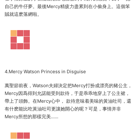
自己的牛仔夢。最後Mercy精疲力盡累到在小偷身上。這個笨
賊就這麽落網啦。
4.Mercy Watson Princess in Disguise
萬聖節前夜，Watson夫婦決定把Mercy打扮成漂亮的豬公主，
Mercy因爲得到允諾能受到款待，于是乖乖地穿上了公主裙，
帶上了頭飾。在Mercy心中， 款待意味着美味的黃油吐司，還
有什麽能比吃黃油吐司更讓她開心的呢？可是，事情并非
Mercy所想的那樣完美......