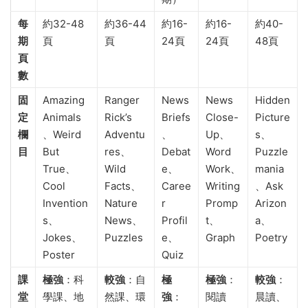
每
約32-48
約36-44
約16-
約16-
約40-
期
頁
頁
24頁
24頁
48頁
頁
數
固
Amazing
Ranger
News
News
Hidden
定
Animals
Rick’s
Briefs
Close-
Picture
欄
、Weird
Adventu
、
Up、
s、
目
But
res、
Debat
Word
Puzzle
True、
Wild
e、
Work、
mania
Cool
Facts、
Caree
Writing
、Ask
Invention
Nature
r
Promp
Arizon
s、
News、
Profil
t、
a、
Jokes、
Puzzles
e、
Graph
Poetry
Poster
Quiz
課
極強
：科
較強
：自
極
極強
：
較強
：
堂
學課、地
然課、環
強
：
閱讀
晨讀、