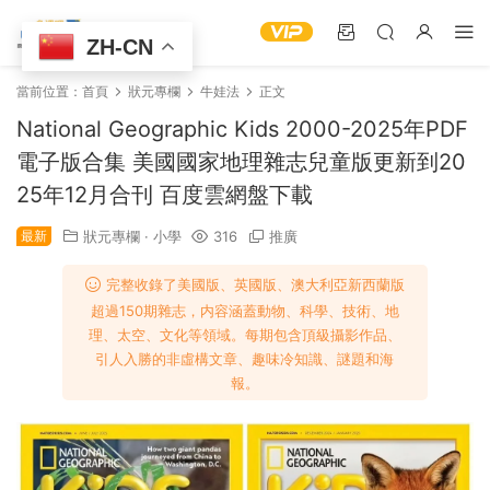
ZH-CN
當前位置：
首頁
狀元專欄
牛娃法
正文
National Geographic Kids 2000-2025年PDF
電子版合集 美國國家地理雜志兒童版更新到20
25年12月合刊 百度雲網盤下載
最新
狀元專欄
·
小學
316
推廣
完整收錄了美國版、英國版、澳大利亞新西蘭版
超過150期雜志，内容涵蓋動物、科學、技術、地
理、太空、文化等領域。每期包含頂級攝影作品、
引人入勝的非虛構文章、趣味冷知識、謎題和海
報。