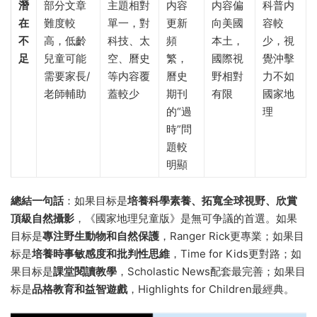
潛
部分文章
主題相對
内容
内容偏
科普内
在
難度較
單一，對
更新
向美國
容較
不
高，低齡
科技、太
頻
本土，
少，視
足
兒童可能
空、曆史
繁，
國際視
覺沖擊
需要家長/
等内容覆
曆史
野相對
力不如
老師輔助
蓋較少
期刊
有限
國家地
的“過
理
時”問
題較
明顯
總結一句話
：如果目标是
培養科學素養、拓寬全球視野、欣賞
頂級自然攝影
，《國家地理兒童版》是無可争議的首選。如果
目标是
專注野生動物和自然保護
，Ranger Rick更專業；如果目
标是
培養時事敏感度和批判性思維
，Time for Kids更對路；如
果目标是
課堂閱讀教學
，Scholastic News配套最完善；如果目
标是
品格教育和益智遊戲
，Highlights for Children最經典。