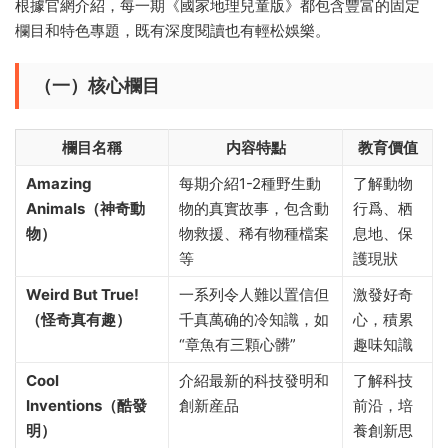
根據官網介紹，每一期《國家地理兒童版》都包含豐富的固定
欄目和特色專題，既有深度閱讀也有輕松娛樂。
（一）核心欄目
欄目名稱
内容特點
教育價值
Amazing
每期介紹1-2種野生動
了解動物
Animals（神奇動
物的真實故事，包含動
行爲、栖
物）
物救援、稀有物種檔案
息地、保
等
護現狀
Weird But True!
一系列令人難以置信但
激發好奇
（怪奇真有趣）
千真萬确的冷知識，如
心，積累
“章魚有三顆心髒”
趣味知識
Cool
介紹最新的科技發明和
了解科技
Inventions（酷發
創新産品
前沿，培
明）
養創新思