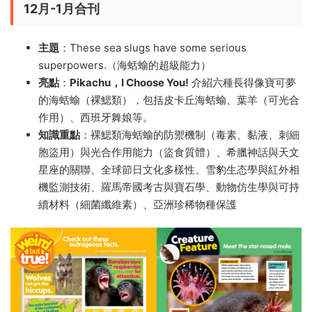
12月-1月合刊
主題
：These sea slugs have some serious
superpowers.（海蛞蝓的超級能力）
亮點
：
Pikachu，I Choose You!
介紹六種長得像寶可夢
的海蛞蝓（裸鰓類），包括皮卡丘海蛞蝓、葉羊（可光合
作用）、西班牙舞娘等。
知識重點
：裸鰓類海蛞蝓的防禦機制（毒素、黏液、刺細
胞盜用）與光合作用能力（盜食質體）、希臘神話與天文
星座的關聯、全球節日文化多樣性、雪豹生态學與紅外相
機監測技術、羅馬帝國考古與寶石學、動物仿生學與可持
續材料（細菌纖維素）、亞洲珍稀物種保護