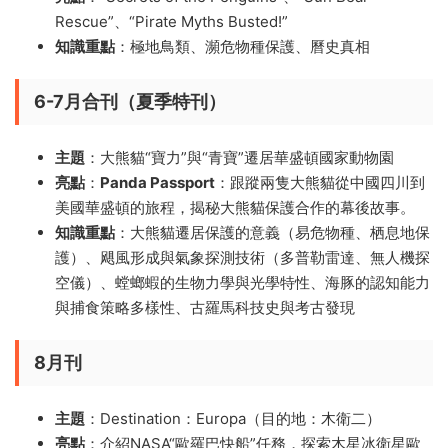
Rescue”、“Pirate Myths Busted!”
知識重點
：極地鳥類、瀕危物種保護、曆史真相
6-7月合刊（夏季特刊）
主題
：大熊貓“寶力”與“青寶”遷居華盛頓國家動物園
亮點
：
Panda Passport
：跟蹤兩隻大熊貓從中國四川到
美國華盛頓的旅程，揭秘大熊貓保護合作的幕後故事。
知識重點
：大熊貓遷居保護的意義（易危物種、栖息地保
護）、飓風形成與氣象探測技術（多普勒雷達、無人機探
空儀）、螳螂蝦的生物力學與光學特性、海豚的認知能力
與捕食策略多樣性、古羅馬科技史與考古發現
8月刊
主題
：Destination：Europa（目的地：木衛二）
亮點
：介紹NASA“歐羅巴快船”任務，探索木星冰衛星歐