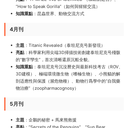
“How to Speak Gorilla”（如何與猩猩交流）
知識重點
：昆蟲世界、動物交流方式
4月刊
主題
：Titanic Revealed（泰坦尼克号新發現）
亮點
：科學家利用尖端3D掃描技術創建泰坦尼克号殘骸
的“數字孿生”，首次清晰還原沉船全貌。
知識重點
：泰坦尼克号沉沒曆史與最新科技考古（ROV、
3D建模）、極端環境微生物（嗜極生物）、小熊貓的解
剖适應性與保護（瀕危物種）、動物行爲學中的“自我藥
物治療”（zoopharmacognosy）
5月刊
主題
：企鵝的秘密 + 馬來熊救援
亮點
：“Secrets of the Penguins”、“Sun Bear