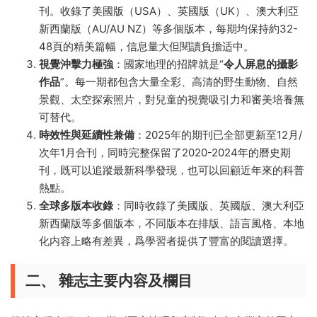
刊。收錄了美國版（USA）、英國版（UK）、澳大利亞
新西蘭版（AU/AU NZ）等多個版本，每期均保持約32-
48頁的精美篇幅，信息量大但閱讀負擔适中。
視覺沖擊力極強
：國家地理的招牌就是“
令人屏息的攝影
作品
”。每一期都包含大量全彩、高清的野生動物、自然
景觀、太空探索照片，對兒童的視覺吸引力和審美培養無
可替代。
時效性與延續性兼備
：2025年的期刊已全部更新至12月/
次年1月合刊，同時完整保留了2020-2024年的曆史期
刊，既可以追蹤最新科學發現，也可以回顧近年來的科普
熱點。
全球多版本收錄
：同時收錄了美國版、英國版、澳大利亞
新西蘭版等多個版本，不同版本在排版、語言風格、本地
化内容上略有差異，爲學習者提供了豐富的閱讀選擇。
二、 雜志主要内容及欄目