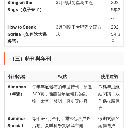
Bring on the
3月刊以昆蟲爲主題
202
Bugs（蟲子來了）
5年3
月
How to Speak
3月刊關于大猩猩交流方
202
Gorilla（如何說大猩
式
5年3
猩語）
月
（三）特刊與年刊
特刊名稱
特點
使用建議
Almanac
每年年底發布的年度特刊，超過
作爲年度總
（年鑒）
300頁，涵蓋當年最精彩的動
結閱讀，或
物、太空、發明、曆史等内容
作爲收藏保
存
Summer
每年6-7月合刊，通常包含戶外
假期閱讀的
Special
活動、夏季科學實驗等主題
絕佳選擇