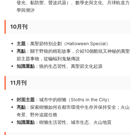
發光、黏防禦、聲波武器）、數學史與文化、月球軌道力
學與潮汐
10月刊
主題
：萬聖節特别企劃（Halloween Special）
亮點
：關于野狼的精彩故事，介紹10個酷炫又神秘的萬聖
節主題事物，從蝙蝠到鬼魅傳說
知識重點
：狼的生态習性、萬聖節文化起源
11月刊
封面主題
：城市中的樹懶（Sloths in the City）
亮點
：探索樹懶如何在都市環境中生存并保持安全；火山
奇景、野外追蹤任務
知識重點
：樹懶生活習性、城市生态、火山地質