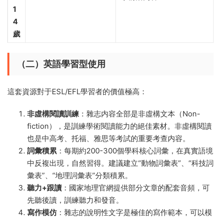
1
4
歲
（二）英語學習型使用
這套資源對于ESL/EFL學習者的價值極高：
非虛構閱讀訓練
：雜志内容全部是非虛構文本（Non-
fiction），是訓練學術閱讀能力的絕佳素材。非虛構閱讀
也是中高考、托福、雅思等考試的重要考查内容。
詞彙積累
：每期約200-300個學科核心詞彙，在真實語境
中反複出現，自然習得。建議建立“動物詞彙表”、“科技詞
彙表”、“地理詞彙表”分類積累。
聽力+跟讀
：國家地理官網提供部分文章的配套音頻，可
先聽後讀，訓練聽力和發音。
寫作模仿
：雜志的說明性文字是極佳的寫作範本，可以模