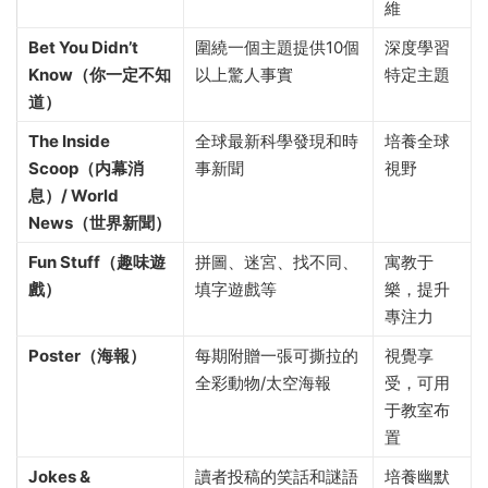
維
Bet You Didn’t
圍繞一個主題提供10個
深度學習
Know（你一定不知
以上驚人事實
特定主題
道）
The Inside
全球最新科學發現和時
培養全球
Scoop（内幕消
事新聞
視野
息）/ World
News（世界新聞）
Fun Stuff（趣味遊
拼圖、迷宮、找不同、
寓教于
戲）
填字遊戲等
樂，提升
專注力
Poster（海報）
每期附贈一張可撕拉的
視覺享
全彩動物/太空海報
受，可用
于教室布
置
Jokes &
讀者投稿的笑話和謎語
培養幽默