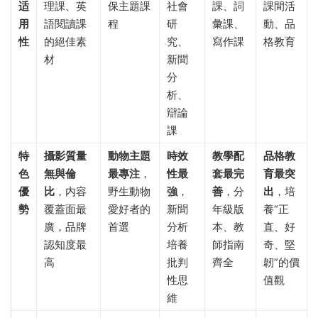
适
理課、英
保主題課
社會
課、詞
課間活
用
語閱讀課
程
研
彙課、
動、品
性
的絕佳素
究、
寫作課
格教育
材
新聞
分
析、
辯論
課
特
攝影質量
動物主題
時效
教學配
品格教
色
無與倫
最專注
，
性最
套最完
育最突
優
比
，内容
野生動物
強
，
善
，分
出
，培
勢
覆蓋面最
愛好者的
新聞
年級版
養“正
廣，品牌
首選
分析
本、教
直、好
認知度最
培養
師指南
奇、堅
高
批判
齊全
韌”的價
性思
值觀
維