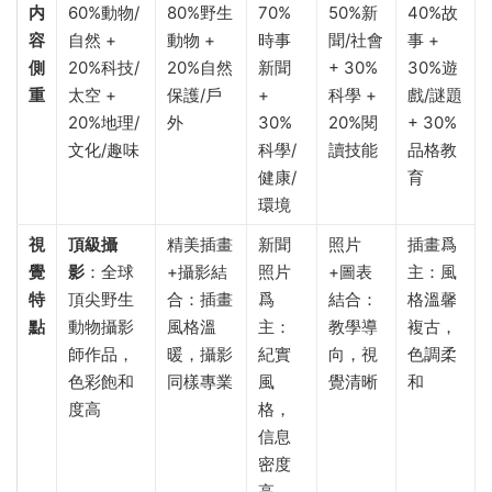
内
60%動物/
80%野生
70%
50%新
40%故
容
自然 +
動物 +
時事
聞/社會
事 +
側
20%科技/
20%自然
新聞
+ 30%
30%遊
重
太空 +
保護/戶
+
科學 +
戲/謎題
20%地理/
外
30%
20%閱
+ 30%
文化/趣味
科學/
讀技能
品格教
健康/
育
環境
視
頂級攝
精美插畫
新聞
照片
插畫爲
覺
影
：全球
+攝影結
照片
+圖表
主：風
特
頂尖野生
合：插畫
爲
結合：
格溫馨
點
動物攝影
風格溫
主：
教學導
複古，
師作品，
暖，攝影
紀實
向，視
色調柔
色彩飽和
同樣專業
風
覺清晰
和
度高
格，
信息
密度
高