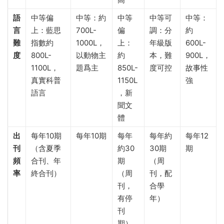
語
中等偏
中等：約
中等
中等可
中等：
言
上：藍思
700L-
偏
調：分
約
難
指數約
1000L，
上：
年級版
600L-
度
800L-
以動物主
約
本，難
900L，
1100L，
題爲主
850L-
度可控
故事性
真實科普
1150L
強
語言
，新
聞文
體
出
每年10期
每年10期
每年
每年約
每年12
刊
（含夏季
約30
30期
期
頻
合刊、年
期
（周
率
終合刊）
（周
刊，配
刊，
合學
有停
年）
刊
期）