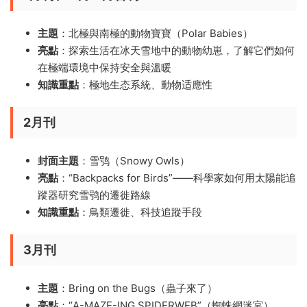
主題
：北極與南極的動物寶寶（Polar Babies）
亮點
：探索生活在冰天雪地中的動物幼崽，了解它們如何
在極端環境中保持安全與溫暖
知識重點
：極地生态系統、動物适應性
2月刊
封面主題
：雪鸮（Snowy Owls）
亮點
：“Backpacks for Birds”——科學家如何用太陽能追
蹤器研究雪鸮的遷徙路線
知識重點
：鳥類遷徙、科技追蹤手段
3月刊
主題
：Bring on the Bugs（蟲子來了）
亮點
：“A-MAZE-ING SPIDERWEB”（蜘蛛網迷宮）、