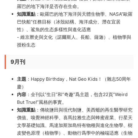
羅巴的地下海洋是否存在生命。
知識重點
：歐羅巴的地下海洋與天體生物學、NASA“歐羅
巴快船”任務目标（冰殼結構、海洋成分、潛在宜居
性）、鲨魚的生态多樣性與進化适應
- 維京曆史與文化（諾爾斯人、長船、薩迦）、植物學與
授粉生态
9月刊
主題
：Happy Birthday，Nat Geo Kids！（雜志50周年
慶）
内容
：全刊以“生日”和“奇趣”爲主題，包含22頁“Weird
But True!”風格的事實。
知識重點
：傳統鹽田與現代制鹽、美西螈的再生醫學研究
價值、嗅覺神經科學、喜馬拉雅生态與蜂蜜産業、行星天
文學基礎知識、馬達加斯加島特有物種與進化生物學、樹
皮變色原理（植物學）、動物行爲學中的極端适應（生物