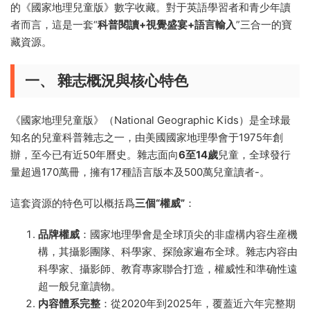
的《國家地理兒童版》數字收藏。對于英語學習者和青少年讀
者而言，這是一套“
科普閱讀+視覺盛宴+語言輸入
”三合一的寶
藏資源。
一、 雜志概況與核心特色
《國家地理兒童版》（National Geographic Kids）是全球最
知名的兒童科普雜志之一，由美國國家地理學會于1975年創
辦，至今已有近50年曆史。雜志面向
6至14歲
兒童，全球發行
量超過170萬冊，擁有17種語言版本及500萬兒童讀者
-
。
這套資源的特色可以概括爲
三個“權威”
：
品牌權威
：國家地理學會是全球頂尖的非虛構内容生産機
構，其攝影團隊、科學家、探險家遍布全球。雜志内容由
科學家、攝影師、教育專家聯合打造，權威性和準确性遠
超一般兒童讀物。
内容體系完整
：從2020年到2025年，覆蓋近六年完整期