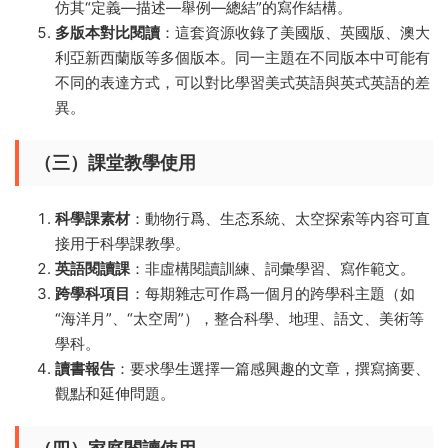
仿其“定義—描述—舉例—總結”的寫作結構。
多版本對比閱讀
：這套資源收錄了美國版、英國版、澳大
利亞新西蘭版等多個版本。同一主題在不同版本中可能有
不同的表達方式，可以對比學習美式英語與英式英語的差
異。
（三）課堂教學使用
科學課素材
：動物行爲、生态系統、太空探索等内容可直
接用于科學課教學。
英語閱讀課
：非虛構閱讀訓練、詞彙學習、寫作範文。
跨學科項目
：每期雜志可作爲一個月的跨學科主題（如
“海洋月”、“太空周”），整合科學、地理、語文、美術等
學科。
讀書報告
：要求學生選擇一篇感興趣的文章，撰寫摘要、
觀點和延伸問題。