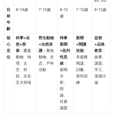
en, Inc.
目
6-14歲
7-12歲
8-12
7-12歲
6-12歲
标
歲
年
齡
核
科學+自
野生動物
時事
新聞
益智
心
然+探
+自然保
新聞
+閱讀
+品格
定
索
：覆蓋
護
：聚焦
+批判
技能
：
教育
：
位
動物、地
動物、生
性思
非虛構
故事、
理、太
态、戶外
維
：
閱讀、
謎題、
空、科
活動
新聞
詞彙、
手工、
技、文化
分
寫作訓
道德讨
五大領域
析、
練
論
辯
論、
社會
議題