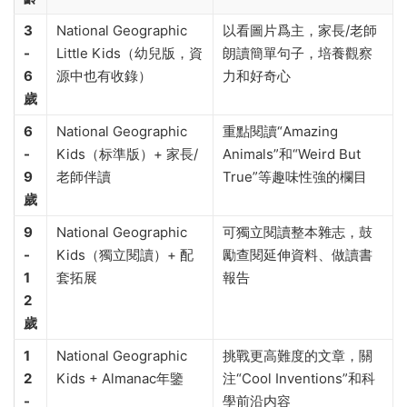
3
National Geographic
以看圖片爲主，家長/老師
-
Little Kids（幼兒版，資
朗讀簡單句子，培養觀察
6
源中也有收錄）
力和好奇心
歲
6
National Geographic
重點閱讀“Amazing
-
Kids（标準版）+ 家長/
Animals”和“Weird But
9
老師伴讀
True”等趣味性強的欄目
歲
9
National Geographic
可獨立閱讀整本雜志，鼓
-
Kids（獨立閱讀）+ 配
勵查閱延伸資料、做讀書
1
套拓展
報告
2
歲
1
National Geographic
挑戰更高難度的文章，關
2
Kids + Almanac年鑒
注“Cool Inventions”和科
-
學前沿内容