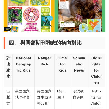
四、 與同類期刊雜志的橫向對比
對
National
Ranger
Time
Schola
Highli
比
Geograp
Rick
for
stic
ghts
維
hic Kids
Kids
News
for
度
Childr
en
出
美國國家
美國國家
時代
學樂教
Highlig
版
地理學會
野生動物
周刊
育集團
hts for
方
聯合會
Childr