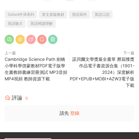
Oxford牛津系列
英文原版教材
英語寫作
英語口語
英語聽力
英語閱讀理解
上一篇
下一篇
Cambridge Science Path 劍橋
諾貝爾文學獎最全書單 曆屆獲獎
小學科學啓蒙教材PDF電子版學
作品電子書資源合集（1901-
生書教師書練習冊測試 MP3音頻
2024）深度解析
MP4視頻 教師資源下載
PDF+EPUB+MOBI+AZW3電子版
下載
評論
0
請先
登錄