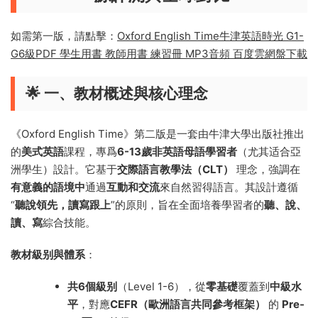
如需第一版，請點擊：
Oxford English Time牛津英語時光 G1-
G6級PDF 學生用書 教師用書 練習冊 MP3音頻 百度雲網盤下載
🌟 一、教材概述與核心理念
《Oxford English Time》第二版是一套由牛津大學出版社推出
的
美式英語
課程，專爲
6-13歲非英語母語學習者
（尤其适合亞
洲學生）設計。它基于
交際語言教學法（CLT）
理念，強調在
有意義的語境中
通過
互動和交流
來自然習得語言。其設計遵循
“
聽說領先，讀寫跟上
”的原則，旨在全面培養學習者的
聽、說、
讀、寫
綜合技能。
教材級别與體系
：
共6個級别
（Level 1-6），從
零基礎
覆蓋到
中級水
平
，對應
CEFR（歐洲語言共同參考框架）
的
Pre-