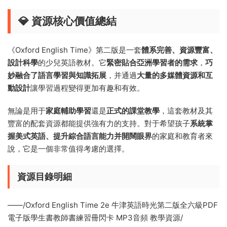
💎 資源核心價值總結
《Oxford English Time》第二版是一套
體系完善、資源豐富、
設計科學
的少兒英語教材。它
緊密貼合亞洲學習者的需求
，
巧
妙融合了語言學習與知識拓展
，并通過
大量的多媒體資源和互
動設計
讓學習過程變得更加有趣和有效。
無論是用于
家庭輔助學習
還是
正式的課堂教學
，這套教材及其
豐富的配套資源都能提供強有力的支持。對于希望孩子
系統掌
握美式英語、提升綜合語言能力并開闊眼界
的家庭和教育者來
說，它是一個非常值得考慮的選擇。
資源目錄明細
——/Oxford English Time 2e 牛津英語時光第二版全六級PDF
電子版學生書教師書練習冊閃卡 MP3音頻 教學資源/