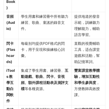
Book
)
音頻
學生用書和練習冊中所有聽力
提供地道的發音
(Aud
練習、歌曲、童謠的錄音文
示範，訓練聽力
io)
件。
理解能力，輔助
語言學習。
閃卡
每級别均提供PDF格式的閃
直觀的視覺輔助
(Flas
卡，用于呈現和操練核心詞
工具，适合課堂
hcar
彙。
遊戲和活動，幫
ds)
助記憶單詞。
iTool
集成了學生用書、練習冊、
互
豐富課堂教學體
s 教
動遊戲、歌曲、閃卡、音視
驗，增加互動性
學互
頻、額外課程活動表及測評文
和學生參與度
，
動白
檔
等各種資源。
方便教師高效授
闆軟
課。
件