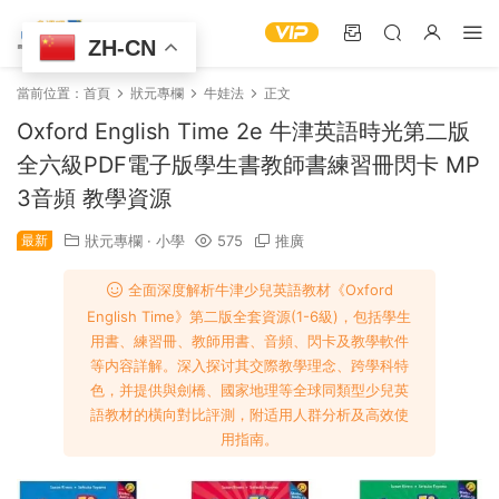
ZH-CN
當前位置：
首頁
狀元專欄
牛娃法
正文
Oxford English Time 2e 牛津英語時光第二版
全六級PDF電子版學生書教師書練習冊閃卡 MP
3音頻 教學資源
最新
狀元專欄
·
小學
575
推廣
全面深度解析牛津少兒英語教材《Oxford
English Time》第二版全套資源(1-6級)，包括學生
用書、練習冊、教師用書、音頻、閃卡及教學軟件
等内容詳解。深入探讨其交際教學理念、跨學科特
色，并提供與劍橋、國家地理等全球同類型少兒英
語教材的橫向對比評測，附适用人群分析及高效使
用指南。