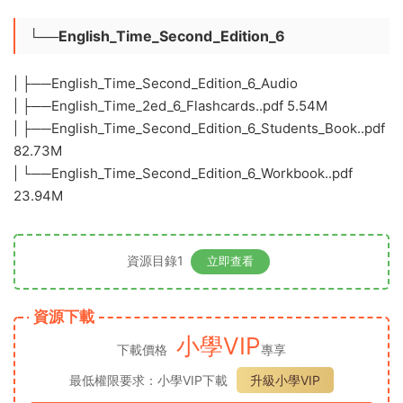
└──English_Time_Second_Edition_6
| ├──English_Time_Second_Edition_6_Audio
| ├──English_Time_2ed_6_Flashcards..pdf 5.54M
| ├──English_Time_Second_Edition_6_Students_Book..pdf
82.73M
| └──English_Time_Second_Edition_6_Workbook..pdf
23.94M
資源目錄1
立即查看
資源下載
小學VIP
下載價格
專享
最低權限要求：小學VIP下載
升級小學VIP