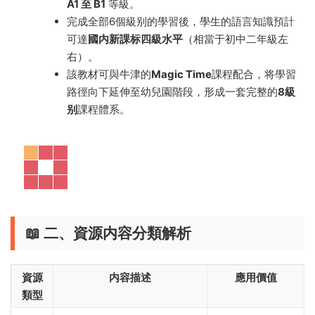
A1 至 B1
等級。
完成全部6個級别的學習後，學生的語言知識預計
可達
國内新課标四級水平
（相當于初中二年級左
右）。
該教材可與牛津的
Magic Time
課程配合，将學習
路徑向下延伸至幼兒園階段，形成一套完整的
8級
别
課程體系。
📖 二、資源内容分類解析
資源
内容描述
應用價值
類型