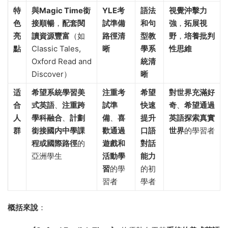
特
與Magic Time銜
YLE考
語法
視覺沖擊力
色
接順暢
，
配套閱
試準備
和句
強
，
拓展視
亮
讀資源豐富
（如
路徑清
型教
野
，
培養批判
點
Classic Tales,
晰
學系
性思維
Oxford Read and
統清
Discover）
晰
适
希望系統學習美
注重考
希望
對世界充滿好
合
式英語
、
注重跨
試準
快速
奇
、
希望通過
人
學科融合
、
計劃
備
、
喜
提升
英語探索真實
群
銜接國内中學課
歡通過
口語
世界
的學習者
程或國際路徑
的
遊戲和
對話
亞洲學生
活動學
能力
習
的學
的初
習者
學者
概括來說
：