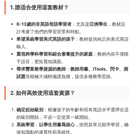
1. 誰适合使用這套教材？
6-13歲的非英語母語學習者
：尤其是
亞洲學生
，教材設
計考慮了他們的學習背景和特點。
希望系統學習美式英語的孩子
：教材提供純正的美式英語
輸入。
重視跨學科學習和綜合素養提升的家庭
：教材内容不僅限
于語言，更拓寬知識面。
尋求豐富教學資源的教師
：
教師用書、iTools、閃卡、測
試題
等能極大減輕備課負擔，提供多種教學思路。
2. 如何高效使用這套資源？
确定起始級别
：根據孩子的年齡和現有英語水平選擇合适
的級别開始，不必一定從第一級開始。
系統學習
：
以學生用書爲核心
，按照其單元順序學習，确
保知識點的連貫性和系統性。