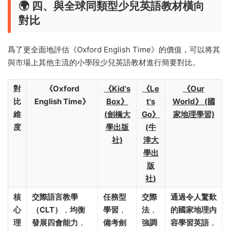
🌍 四、與全球同類型少兒英語教材橫向
對比
爲了更全面地評估《Oxford English Time》的價值，可以将其
與市場上其他主流的小學段少兒英語教材進行簡要對比。
對
《Oxford
《Kid's
《Le
《Our
比
English Time》
Box》
t's
World》 (國
維
(劍橋大
Go》
家地理學習)
度
學出版
(牛
社)
津大
學出
版
社)
核
交際語言教學
任務型
交際
通過令人驚歎
心
（CLT）
，
均衡
學習
，
法
，
的國家地理内
理
發展四會能力
，
備考劍
強調
容學習英語
，