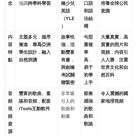
念
強調
跨學科學習
橋少兒
口語
培養全球公民
英語
和語
意識
（YLE
法結
）
構
内
主題多元
，
循序
故事性
句型
大量真實、高
容
漸進
，
專爲亞洲
強
，
活
重複
質量的照片和
特
學生設計
，
融入
動豐富
率
視頻
，
内容引
點
自然拼讀
有趣
，
高
，
人入勝
，
注重
與劍橋
易于
世界文化和自
考試關
初學
然百科
聯緊密
上手
音
豐富的歌曲、童
非常吸
節奏
令人震撼的國
頻
謠和音頻
，
配套
引人的
感強
家地理視頻
視
iTools互動軟件
歌曲和
的歌
頻
動畫
曲和
資
歌謠
源