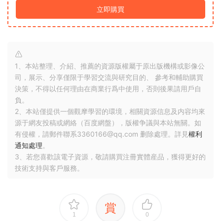
立即購買
1、本站整理、介紹、推薦的資源版權屬于原出版機構或影像公
司，展示、分享僅限于學習交流與研究目的、 參考和輔助購買
決策，不得以任何理由在商業行爲中使用，否則後果請用戶自
負。
2、本站僅提供一個觀摩學習的環境，相關資源信息及内容均來
源于網友投稿或網絡（百度網盤），版權争議與本站無關。如
有侵權，請郵件聯系3360166@qq.com 删除處理。詳見
權利
通知處理
。
3、若您喜歡該電子資源，敬請購買注冊實體産品，獲得更好的
技術支持與客戶服務。
賞
1
0