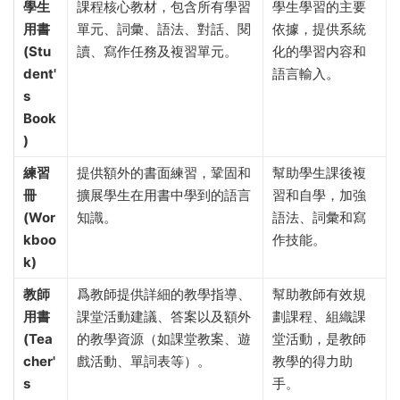
學生
課程核心教材，包含所有學習
學生學習的主要
用書
單元、詞彙、語法、對話、閱
依據，提供系統
(Stu
讀、寫作任務及複習單元。
化的學習内容和
dent'
語言輸入。
s
Book
)
練習
提供額外的書面練習，鞏固和
幫助學生課後複
冊
擴展學生在用書中學到的語言
習和自學，加強
(Wor
知識。
語法、詞彙和寫
kboo
作技能。
k)
教師
爲教師提供詳細的教學指導、
幫助教師有效規
用書
課堂活動建議、答案以及額外
劃課程、組織課
(Tea
的教學資源（如課堂教案、遊
堂活動，是教師
cher'
戲活動、單詞表等）。
教學的得力助
s
手。