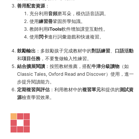
善用配套資源
：
充分利用
音頻
磨耳朵，模仿語音語調。
使用
練習冊
鞏固所學知識。
教師利用
iTools
軟件增加課堂互動性。
使用
閃卡
進行詞彙遊戲和快速複習。
鼓勵輸出
：多鼓勵孩子完成教材中的
對話練習
、
口語活動
和
項目任務
，不要隻做輸入性練習。
結合擴展閱讀
：按照教材推薦，搭配
牛津分級讀物
（如
Classic Tales, Oxford Read and Discover）使用，進一
步提升閱讀能力。
定期複習與評估
：利用教材中的
複習單元
和提供的
測試資
源
檢查學習效果。