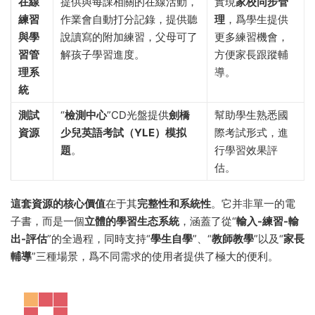
在線
提供與每課相關的在線活動，
實現
家校同步管
練習
作業會自動打分記錄，提供聽
理
，爲學生提供
與學
說讀寫的附加練習，父母可了
更多練習機會，
習管
解孩子學習進度。
方便家長跟蹤輔
理系
導。
統
測試
“
檢測中心
”CD光盤提供
劍橋
幫助學生熟悉國
資源
少兒英語考試（YLE）模拟
際考試形式，進
題
。
行學習效果評
估。
這套資源的核心價值
在于其
完整性和系統性
。它并非單一的電
子書，而是一個
立體的學習生态系統
，涵蓋了從“
輸入-練習-輸
出-評估
”的全過程，同時支持“
學生自學
”、“
教師教學
”以及“
家長
輔導
”三種場景，爲不同需求的使用者提供了極大的便利。