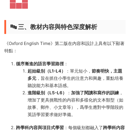
🔤 三、教材内容與特色深度解析
《Oxford English Time》第二版在内容和設計上具有以下顯著
特點：
循序漸進的語言學習路徑
：
起始級别（L1-L4）
：單元短小，
節奏明快，主題
多元
，旨在抓住小學生的注意力和興趣，重點培養
聽說能力和基本語感。
進階級别（L5-L6）
：
加強了閱讀和寫作的訓練
，
增加了更具挑戰性的内容和多樣化的文本類型（如
故事、郵件、小文章等），爲學生應對中學階段的
英語學習要求做好準備。
跨學科内容與項目式學習
：每個級别都融入了
跨學科内容