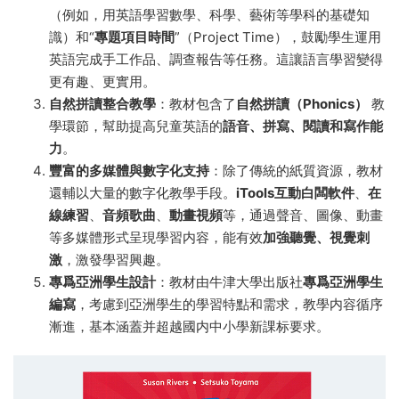
（例如，用英語學習數學、科學、藝術等學科的基礎知
識）和“
專題項目時間
”（Project Time），鼓勵學生運用
英語完成手工作品、調查報告等任務。這讓語言學習變得
更有趣、更實用。
自然拼讀整合教學
：教材包含了
自然拼讀（Phonics）
教
學環節，幫助提高兒童英語的
語音、拼寫、閱讀和寫作能
力
。
豐富的多媒體與數字化支持
：除了傳統的紙質資源，教材
還輔以大量的數字化教學手段。
iTools互動白闆軟件
、
在
線練習
、
音頻歌曲
、
動畫視頻
等，通過聲音、圖像、動畫
等多媒體形式呈現學習内容，能有效
加強聽覺、視覺刺
激
，激發學習興趣。
專爲亞洲學生設計
：教材由牛津大學出版社
專爲亞洲學生
編寫
，考慮到亞洲學生的學習特點和需求，教學内容循序
漸進，基本涵蓋并超越國内中小學新課标要求。