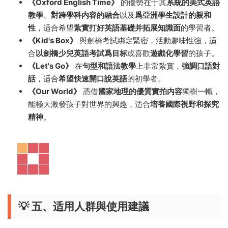
《Oxford English Time》
的優勢在于其
系統的美式英語
教學
、
對跨學科内容的融合
以及
爲亞洲學生設計的親和
性
，适合希望
紮實打好英語基礎并拓展知識面
的學習者。
《Kid's Box》
與劍橋考試綁定緊密，活動趣味性強，适
合
以劍橋少兒英語考試爲目标
或喜歡
遊戲化學習
的孩子。
《Let's Go》
在
句型和語法教學
上非常紮實，
強調口語對
話
，适合
希望快速開口說英語
的初學者。
《Our World》
憑借
國家地理的優質實拍内容
獨樹一幟，
能極大激發孩子對世界的興趣，适合
培養國際視野和探究
精神
。
💡 五、适用人群與使用建議