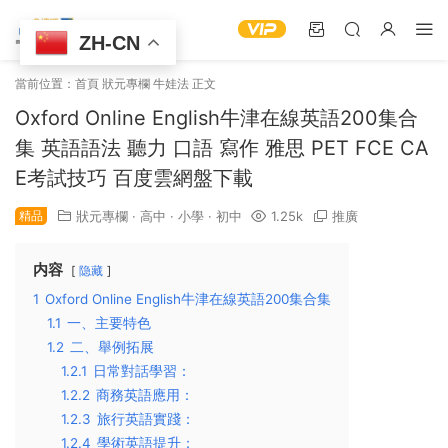
ZH-CN
當前位置：
首頁
狀元專欄
牛娃法
正文
Oxford Online English牛津在線英語200集合
集 英語語法 聽力 口語 寫作 雅思 PET FCE CA
E考試技巧 百度雲網盤下載
精品
狀元專欄
·
高中
·
小學
·
初中
1.25k
推廣
内容
隐藏
1
Oxford Online English牛津在線英語200集合集
1.1
一、主要特色
1.2
二、舉例拓展
1.2.1
日常對話學習：
1.2.2
商務英語應用：
1.2.3
旅行英語實踐：
1.2.4
學術英語提升：