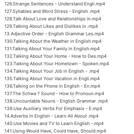
126.Strange Sentences - Understand Engli.mp4
127.Syllables and Word Stress - English .mp4
128.Talk About Love and Relationships in.mp4
129.Talking About Likes and Dislikes in .mp4
13.Adjective Order - English Grammar Les.mp4
130.Talking About the Weather in English.mp4
131.Talking About Your Family in English.mp4
132.Talking About Your Home - How to Des.mp4
133.Talking About Your Hometown - Spoken.mp4
134.Talking About Your Job in English - .mp4
135.Talking About Your Vacation in Engli.mp4
136.Talking on the Phone in English - En.mp4
137.The Schwa ? Sound - How to Pronoun.mp4
138.Uncountable Nouns - English Grammar .mp4
139.Use Auxiliary Verbs For Emphasis - E.mp4
14.Adverbs in English - Learn All About .mp4
140.Use Movies and TV to Learn English -.mp4
141.Using Would Have, Could Have, Should.mp4