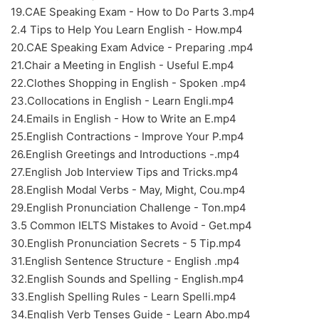
19.CAE Speaking Exam - How to Do Parts 3.mp4
2.4 Tips to Help You Learn English - How.mp4
20.CAE Speaking Exam Advice - Preparing .mp4
21.Chair a Meeting in English - Useful E.mp4
22.Clothes Shopping in English - Spoken .mp4
23.Collocations in English - Learn Engli.mp4
24.Emails in English - How to Write an E.mp4
25.English Contractions - Improve Your P.mp4
26.English Greetings and Introductions -.mp4
27.English Job Interview Tips and Tricks.mp4
28.English Modal Verbs - May, Might, Cou.mp4
29.English Pronunciation Challenge - Ton.mp4
3.5 Common IELTS Mistakes to Avoid - Get.mp4
30.English Pronunciation Secrets - 5 Tip.mp4
31.English Sentence Structure - English .mp4
32.English Sounds and Spelling - English.mp4
33.English Spelling Rules - Learn Spelli.mp4
34.English Verb Tenses Guide - Learn Abo.mp4