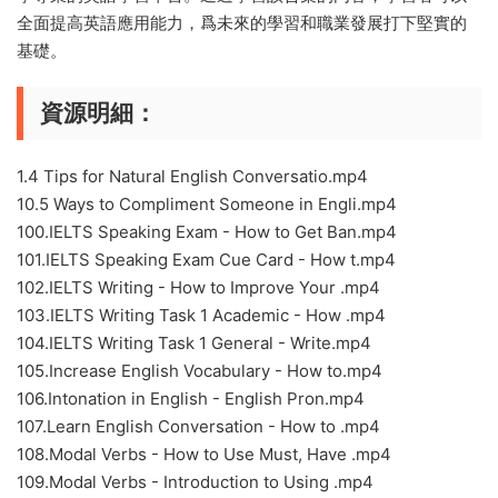
全面提高英語應用能力，爲未來的學習和職業發展打下堅實的
基礎。
資源明細：
1.4 Tips for Natural English Conversatio.mp4
10.5 Ways to Compliment Someone in Engli.mp4
100.IELTS Speaking Exam - How to Get Ban.mp4
101.IELTS Speaking Exam Cue Card - How t.mp4
102.IELTS Writing - How to Improve Your .mp4
103.IELTS Writing Task 1 Academic - How .mp4
104.IELTS Writing Task 1 General - Write.mp4
105.Increase English Vocabulary - How to.mp4
106.Intonation in English - English Pron.mp4
107.Learn English Conversation - How to .mp4
108.Modal Verbs - How to Use Must, Have .mp4
109.Modal Verbs - Introduction to Using .mp4