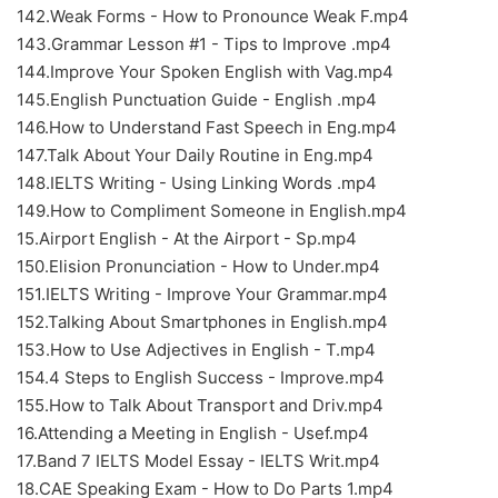
142.Weak Forms - How to Pronounce Weak F.mp4
143.Grammar Lesson #1 - Tips to Improve .mp4
144.Improve Your Spoken English with Vag.mp4
145.English Punctuation Guide - English .mp4
146.How to Understand Fast Speech in Eng.mp4
147.Talk About Your Daily Routine in Eng.mp4
148.IELTS Writing - Using Linking Words .mp4
149.How to Compliment Someone in English.mp4
15.Airport English - At the Airport - Sp.mp4
150.Elision Pronunciation - How to Under.mp4
151.IELTS Writing - Improve Your Grammar.mp4
152.Talking About Smartphones in English.mp4
153.How to Use Adjectives in English - T.mp4
154.4 Steps to English Success - Improve.mp4
155.How to Talk About Transport and Driv.mp4
16.Attending a Meeting in English - Usef.mp4
17.Band 7 IELTS Model Essay - IELTS Writ.mp4
18.CAE Speaking Exam - How to Do Parts 1.mp4