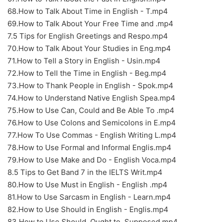
68.How to Talk About Time in English - T.mp4
69.How to Talk About Your Free Time and .mp4
7.5 Tips for English Greetings and Respo.mp4
70.How to Talk About Your Studies in Eng.mp4
71.How to Tell a Story in English - Usin.mp4
72.How to Tell the Time in English - Beg.mp4
73.How to Thank People in English - Spok.mp4
74.How to Understand Native English Spea.mp4
75.How to Use Can, Could and Be Able To .mp4
76.How to Use Colons and Semicolons in E.mp4
77.How To Use Commas - English Writing L.mp4
78.How to Use Formal and Informal Englis.mp4
79.How to Use Make and Do - English Voca.mp4
8.5 Tips to Get Band 7 in the IELTS Writ.mp4
80.How to Use Must in English - English .mp4
81.How to Use Sarcasm in English - Learn.mp4
82.How to Use Should in English - Englis.mp4
83.How to Use Should, Ought to, Supposed.mp4