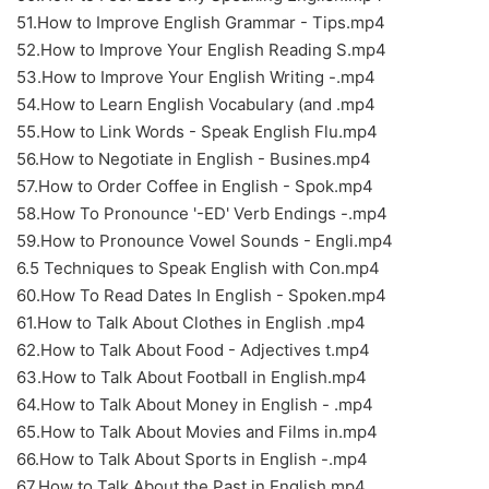
51.How to Improve English Grammar - Tips.mp4
52.How to Improve Your English Reading S.mp4
53.How to Improve Your English Writing -.mp4
54.How to Learn English Vocabulary (and .mp4
55.How to Link Words - Speak English Flu.mp4
56.How to Negotiate in English - Busines.mp4
57.How to Order Coffee in English - Spok.mp4
58.How To Pronounce '-ED' Verb Endings -.mp4
59.How to Pronounce Vowel Sounds - Engli.mp4
6.5 Techniques to Speak English with Con.mp4
60.How To Read Dates In English - Spoken.mp4
61.How to Talk About Clothes in English .mp4
62.How to Talk About Food - Adjectives t.mp4
63.How to Talk About Football in English.mp4
64.How to Talk About Money in English - .mp4
65.How to Talk About Movies and Films in.mp4
66.How to Talk About Sports in English -.mp4
67.How to Talk About the Past in English.mp4