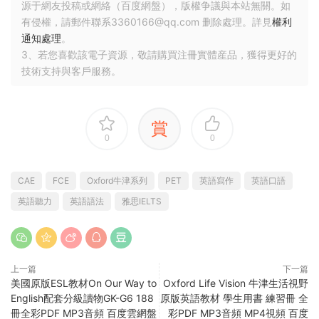
源于網友投稿或網絡（百度網盤），版權争議與本站無關。如
有侵權，請郵件聯系3360166@qq.com 删除處理。詳見
權利
通知處理
。
3、若您喜歡該電子資源，敬請購買注冊實體産品，獲得更好的
技術支持與客戶服務。
賞
0
0
CAE
FCE
Oxford牛津系列
PET
英語寫作
英語口語
英語聽力
英語語法
雅思IELTS
上一篇
下一篇
美國原版ESL教材On Our Way to
Oxford Life Vision 牛津生活視野
English配套分級讀物GK-G6 188
原版英語教材 學生用書 練習冊 全
冊全彩PDF MP3音頻 百度雲網盤
彩PDF MP3音頻 MP4視頻 百度