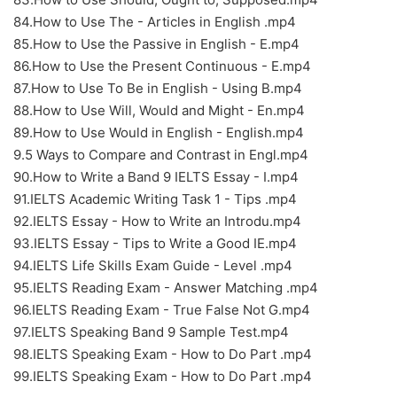
84.How to Use The - Articles in English .mp4
85.How to Use the Passive in English - E.mp4
86.How to Use the Present Continuous - E.mp4
87.How to Use To Be in English - Using B.mp4
88.How to Use Will, Would and Might - En.mp4
89.How to Use Would in English - English.mp4
9.5 Ways to Compare and Contrast in Engl.mp4
90.How to Write a Band 9 IELTS Essay - I.mp4
91.IELTS Academic Writing Task 1 - Tips .mp4
92.IELTS Essay - How to Write an Introdu.mp4
93.IELTS Essay - Tips to Write a Good IE.mp4
94.IELTS Life Skills Exam Guide - Level .mp4
95.IELTS Reading Exam - Answer Matching .mp4
96.IELTS Reading Exam - True False Not G.mp4
97.IELTS Speaking Band 9 Sample Test.mp4
98.IELTS Speaking Exam - How to Do Part .mp4
99.IELTS Speaking Exam - How to Do Part .mp4