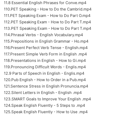
11.8 Essential English Phrases for Conve.mp4
110.PET Speaking - How to Do the Cambrid.mp4
111.PET Speaking Exam - How to Do Part O.mp4
112.PET Speaking Exam - How to Do Part T.mp4
113.PET Speaking Exam - How to Do Part T.mp4
114.Phrasal Verbs - English Vocabulary.mp4
115.Prepositions in English Grammar - Ho.mp4
116.Present Perfect Verb Tense - English.mp4
117.Present Simple Verb Form in English .mp4
118.Presentations in English - How to Gi.mp4
119.Pronouncing Difficult Words - Englis.mp4
12.9 Parts of Speech in English - Englis.mp4
120.Pub English - How to Order in a Pub.mp4
121.Sentence Stress in English Pronuncia.mp4
122.Silent Letters in English - English .mp4
123.SMART Goals to Improve Your English .mp4
124.Speak English Fluently - 5 Steps to .mp4
125.Speak English Fluently - How to Use .mp4