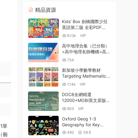
精品資源
Kids' Box 劍橋國際少兒
英語第二版 全彩PDF
MP3音頻 MP4視頻 白闆
8.12k
VIP
軟件 外教精講課 百度網
盤下載-14GB
高中地理合集（已分類）
>高中地理名師機構>高一
高二高三重點難點+高考
754
地理一輪二輪沖刺 百度雲
網盤下載
新加坡小學數學教材
Targeting Mathematics
全套資源2025版 PDF教
1.14k
VIP
材+作業+練習冊 新增畫
圖解題教輔+解題思路教
DOC8全網精選
輔+配套視頻
12000+MOBI英文原版電
子書庫（作者名以字母F
605
VIP
開始 F. G. Cottam to
Fyodor Dostoyevsky,
Oxford Geog 1-3
Henry） 百度雲網盤下載
Geography for Key
1單
Stage 3 深度解析+PDF
492
39.9
（藝
資源 英國初中地理教材