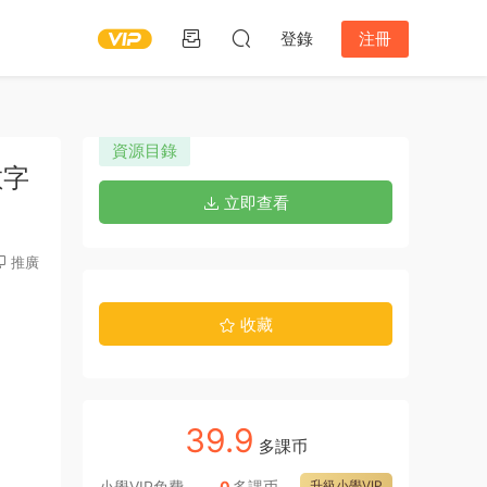
登錄
注冊
資源目錄
數字
立即查看
推廣
收藏
39.9
多課币
小學VIP免費
0
多課币
升級小學VIP