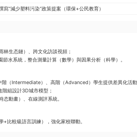
撰寫“減少塑料污染”政策提案（環保+公民教育）
帶雨林生态鏈）、跨文化訪談視頻；
校園節水系統，整合測量計算（數學）與因果分析（科學）。
、中階（Intermediate）、高階（Advanced）學生提供差異化活
進階組設計3D城市模型；
詞時态動畫）、在線測評系統。
科學+比較級語言訓練），強化家校聯動。