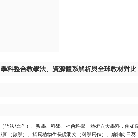
sh終極指南：學科整合教學法、資源體系解析與全球教材對比
術（語法/寫作）、數學、科學、社會科學、藝術六大學科，例如G
氣柱狀圖（數學）、撰寫植物生長說明文（科學寫作）、繪制向日葵