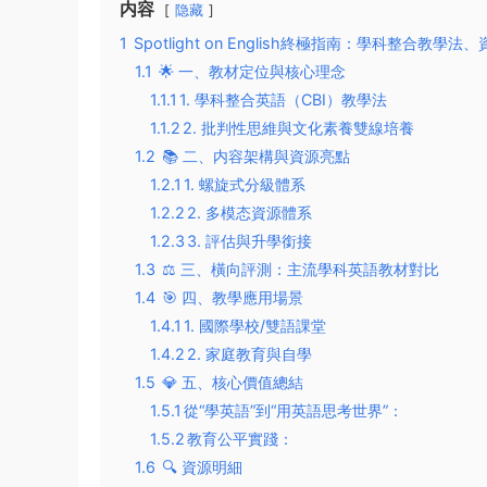
内容
隐藏
1
Spotlight on English終極指南：學科整合
1.1
🌟 ​一、教材定位與核心理念​
1.1.1
​1. 學科整合英語（CBI）教學法​
1.1.2
​2. 批判性思維與文化素養雙線培養​
1.2
📚 ​二、内容架構與資源亮點​
1.2.1
​1. 螺旋式分級體系​
1.2.2
​2. 多模态資源體系​
1.2.3
​3. 評估與升學銜接​
1.3
⚖️ ​三、橫向評測：主流學科英語教材對比​
1.4
🎯 ​四、教學應用場景​
1.4.1
​1. 國際學校/雙語課堂​
1.4.2
​2. 家庭教育與自學​
1.5
💎 ​五、核心價值總結​
1.5.1
​從“學英語”到“用英語思考世界”​​：
1.5.2
​教育公平實踐​：
1.6
🔍 ​資源明細