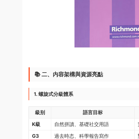
📚 ​
二、内容架構與資源亮點
1. 螺旋式分級體系
級别
語言目标
K級
自然拼讀、基礎社交用語
G3
過去時态、科學報告寫作