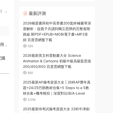
百度網盤下載
謠），
最新評測
2026橋梁書與初中高章書200套終極書單深
度解析：從親子共讀到獨立思辨的完整進階
路線 附PDF+EPUB+MOBI電子書+MP3音
頻 百度雲網盤下載
到應用，
525
2026最新英文科普動畫大全 Science
配國
Animation & Cartoons 初級中級高級藍思值
200/450/650 百度雲網盤下載
692
2025最新AP備考資源大全 | 26科AP曆年真
題+24/25巴朗教材合集+5 Steps to a 5教
材合集+機考模拟｜深度對比IB/A-Level
5.05k
2025最新IB考試備考資源大全 23科牛津劍