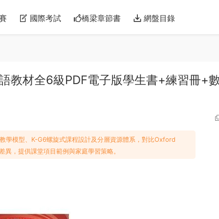
賽
國際考試
橋梁章節書
網盤目錄
 學科整合英語教材全6級PDF電子版學生書+練習冊+
sh的CBI教學模型、K-G6螺旋式課程設計及分層資源體系，對比Oxford
nders差異，提供課堂項目範例與家庭學習策略。