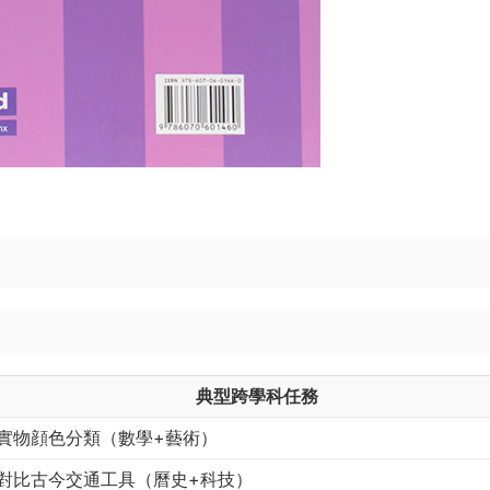
典型跨學科任務
實物顔色分類（數學+藝術）
對比古今交通工具（曆史+科技）