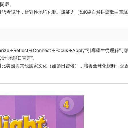
的閉環。
母語者設計，針對性地強化聽、說能力（如K級自然拼讀歌曲童
mmarize→Reflect→Connect→Focus→Apply”引導學生從理解
計“地球日宣言”。
末對比美國與其他國家文化（如節日習俗），培養全球化視野，适