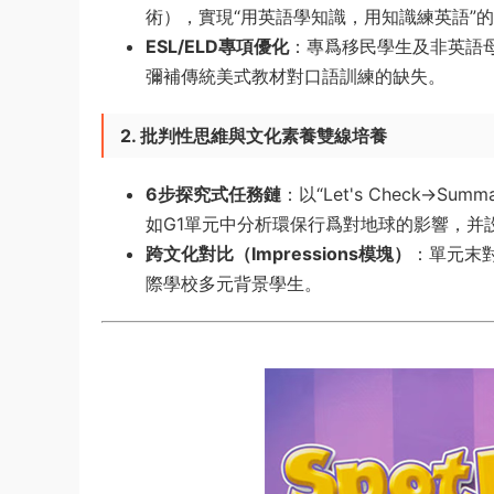
術），實現“用英語學知識，用知識練英語”
ESL/ELD專項優化
​：專爲移民學生及非英語
彌補傳統美式教材對口語訓練的缺失。
2. 批判性思維與文化素養雙線培養
6步探究式任務鏈
​：以“Let's Check→Su
如G1單元中分析環保行爲對地球的影響，并設
跨文化對比（Impressions模塊）​
​：單元
際學校多元背景學生。