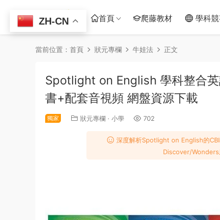
首頁
爬藤教材
學科競
ZH-CN
當前位置：
首頁
狀元專欄
牛娃法
正文
Spotlight on English
書+配套音視頻 網盤資源下載
獨家
狀元專欄
·
小學
702
深度解析Spotlight on Engli
Discover/Wo