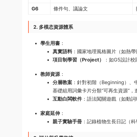
G6
條件句、議論文
2. 多模态資源體系
學生用書
​：
真實語料
​：國家地理風格圖片（如熱
項目制學習（Project）​
​：如G5設計
教師資源
​：
分層教案
​：針對初階（Beginning）
基礎組用詞彙卡片分類“可再生資源”，
互動白闆軟件
​：語法闖關遊戲（如動
家庭延伸
​：
親子實驗手冊
​：記錄植物生長日記（