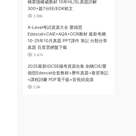
橋霍德權威教材 10年HL/SL真題詳解
300+篇7分EE/EOK範文
2.99k
A-Level考試資源大全 愛德思
Edexcel+CAIE+AQA+OCR教材 最新考綱
10-25年10月真題 PPT課件 筆記 分類分章
真題 百度雲網盤下載
3.47k
2025最新IGCSE備考資源合集 劍橋CIE/愛
德思Edexcel全套教材+曆年真題+複習筆記
+課程詞彙 PDF電子版+音視頻資源
2.9k