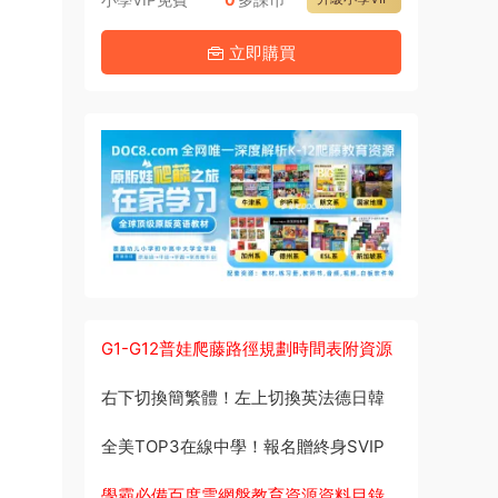
立即購買
G1-G12普娃爬藤路徑規劃時間表附資源
右下切換簡繁體！左上切換英法德日韓
全美TOP3在線中學！報名贈終身SVIP
學霸必備百度雲網盤教育資源資料目錄