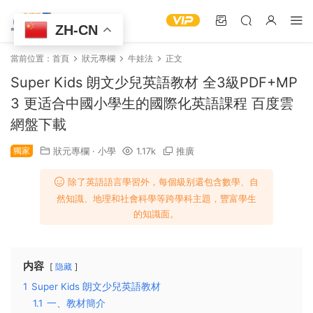
ZH-CN
當前位置：
首頁
狀元專欄
牛娃法
正文
Super Kids 朗文少兒英語教材 全3級PDF+MP
3 更适合中國小學生的國際化英語課程 百度雲
網盤下載
獨家
狀元專欄
·
小學
1.17k
推廣
除了英語語言學習外，每個級别還包含數學、自
然知識、地理和社會科學等跨學科主題，豐富學生
的知識面。
内容
隐藏
1
Super Kids 朗文少兒英語教材
1.1
一、教材簡介