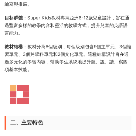
編寫與推廣。
目标群體
：Super Kids教材專爲亞洲6-12歲兒童設計，旨在通
過豐富多樣的教學内容和靈活的教學方式，提升兒童的英語語
言能力。
教材結構
：教材分爲6個級别，每個級别包含9個主單元、3個複
習單元、3個跨學科單元和2個文化單元。這種結構設計旨在通
過多元化的學習内容，幫助學生系統地提升聽、說、讀、寫四
項基本技能。
二、主要特色