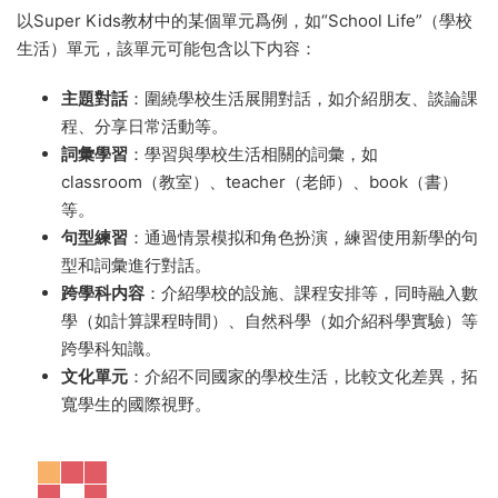
以Super Kids教材中的某個單元爲例，如“School Life”（學校
生活）單元，該單元可能包含以下内容：
主題對話
：圍繞學校生活展開對話，如介紹朋友、談論課
程、分享日常活動等。
詞彙學習
：學習與學校生活相關的詞彙，如
classroom（教室）、teacher（老師）、book（書）
等。
句型練習
：通過情景模拟和角色扮演，練習使用新學的句
型和詞彙進行對話。
跨學科内容
：介紹學校的設施、課程安排等，同時融入數
學（如計算課程時間）、自然科學（如介紹科學實驗）等
跨學科知識。
文化單元
：介紹不同國家的學校生活，比較文化差異，拓
寬學生的國際視野。