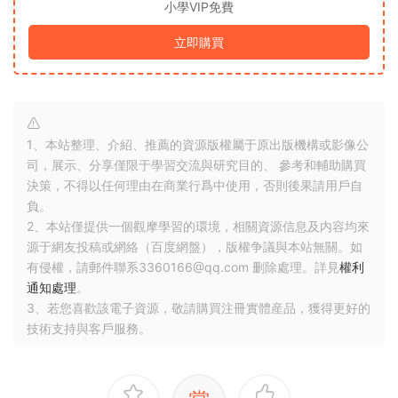
小學VIP免費
立即購買
1、本站整理、介紹、推薦的資源版權屬于原出版機構或影像公
司，展示、分享僅限于學習交流與研究目的、 參考和輔助購買
決策，不得以任何理由在商業行爲中使用，否則後果請用戶自
負。
2、本站僅提供一個觀摩學習的環境，相關資源信息及内容均來
源于網友投稿或網絡（百度網盤），版權争議與本站無關。如
有侵權，請郵件聯系3360166@qq.com 删除處理。詳見
權利
通知處理
。
3、若您喜歡該電子資源，敬請購買注冊實體産品，獲得更好的
技術支持與客戶服務。