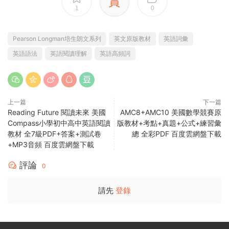
賞
1
0
Pearson Longman培生朗文系列
英文原版教材
英語詞彙
英語語法
英語閱讀理解
英語高頻詞
上一篇
下一篇
Reading Future 閱讀未來 美國
AMC8+AMC10 美國數學競賽原
Compass小學初中高中英語閱讀
版教材+考點+真題+公式+練習彙
教材 全7級PDF+答案+測試卷
總 全彩PDF 百度雲網盤下載
+MP3音頻 百度雲網盤下載
評論
0
請先
登錄