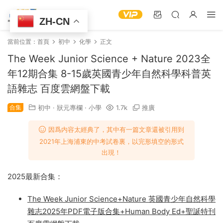
ZH-CN
當前位置：
首頁
初中
化學
正文
The Week Junior Science + Nature 2023全
年12期合集 8-15歲英國青少年自然科學科普英
語雜志 百度雲網盤下載
合集
初中
·
狀元專欄
·
小學
1.7k
推廣
因爲内容太經典了，其中有一篇文章還被引用到
2021年上海浦東的中考試卷裏，以完形填空的形式
出現！
2025最新合集：
The Week Junior Science+Nature 英國青少年自然科學
雜志2025年PDF電子版合集+Human Body Ed+聖誕特刊