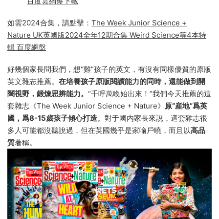
百度雲網盤下載
如需2024合集，請點擊：
The Week Junior Science +
Nature UK英國版2024全年12期合集 Weird Science等4本特
輯 百度網盤
好幾個家長問我們，想“雞”孩子的英文，有沒有同樣優質的原版
英文雜志推薦。
在培養孩子原版閱讀能力的同時，還能做到開
闊視野，鍛煉思辨能力。
“千呼萬喚始出來！”我們今天推薦的這
套雜志《The Week Junior Science + Nature》
原“産地”爲英
國，爲8-15歲孩子傾心打造
。對于國内家長來說，這套雜志很
多人可能都沒聽說過，但在英國幾乎是家喻戶曉，而且以
高品
質
著稱。