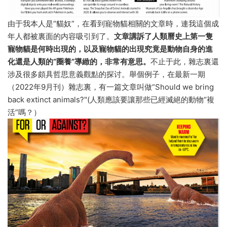
由于我本人是“貓奴”，在看到寵物貓相關的文章時，連我這個成
年人都被裏面的内容吸引到了。
文章講訴了人類曆史上第一隻
寵物貓是何時出現的，以及寵物貓的出現究竟是動物自身的進
化還是人類的“圈養”導緻的，非常有意思。
不止于此，雜志裏還
涉及很多頗具哲思意義觀點的探讨。舉個例子，在最新一期
（2022年9月刊）雜志裏，有一篇文章叫做“Should we bring
back extinct animals?"(人類應該要讓那些已經滅絕的動物“複
活”嗎？）