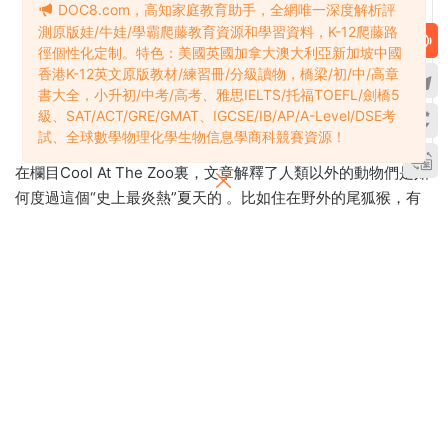
DOC8.com，高知家庭教育助手，全網唯一深度解析評
測原版娃/牛娃/學霸爬藤教育資源和學習資料，K-12爬藤路
徑個性化定制。特色：美國英國加拿大澳大利亞新加坡中國
香港K-12英文原版教材/練習冊/分級讀物，橋梁/初/中/高章
書大全，小升初/中考/高考、雅思IELTS/托福TOEFL/劍橋5
級、SAT/ACT/GRE/GMAT、IGCSE/IB/AP/A-Level/DSE考
試、全球數學物理化學生物信息學商科競賽資源！
在欄目Cool At The Zoo裏，文章解釋了人類以外的動物們是如
何度過這個“史上最炎熱”夏天的 。比如住在野外的尾狐猴，有
些抱着樹降溫、有些躺在地上降溫。