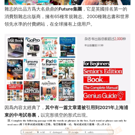
雜志的出品方爲大名鼎鼎的
Future集團
，它是英國排名第一的
消費類雜志出版商，擁有65種常規雜志、2000種雜志書和世界
領先水準的付費網站，在全球擁有上億用戶。
因爲内容太經典了，
其中有一篇文章還被引用到
2021年上海浦
東的中考試卷裏，
以完形填空的形式出現。