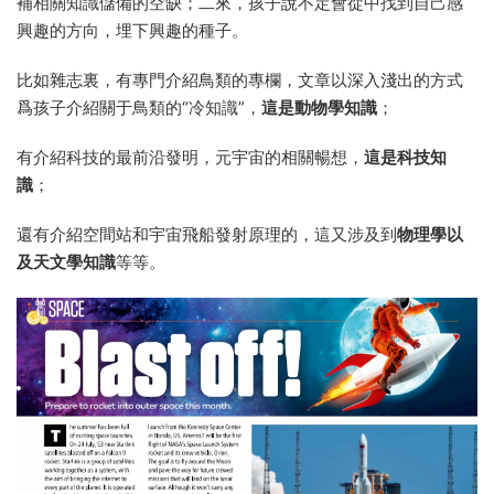
補相關知識儲備的空缺；二來，孩子說不定會從中找到自己感
興趣的方向，埋下興趣的種子。
比如雜志裏，有專門介紹鳥類的專欄，文章以深入淺出的方式
爲孩子介紹關于鳥類的“冷知識”，
這是動物學知識
；
有介紹科技的最前沿發明，元宇宙的相關暢想，
這是科技知
識
；
還有介紹空間站和宇宙飛船發射原理的，這又涉及到
物理學以
及天文學知識
等等。