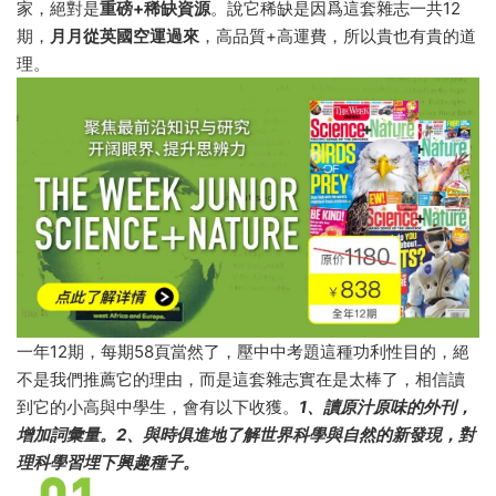
家，絕對是
重磅+稀缺資源
。說它稀缺是因爲這套雜志一共12
期，
月月從英國空運過來
，高品質+高運費，所以貴也有貴的道
理。
一年12期，每期58頁當然了，壓中中考題這種功利性目的，絕
不是我們推薦它的理由，而是這套雜志實在是太棒了，相信讀
到它的小高與中學生，會有以下收獲。
1、讀原汁原味的外刊，
增加詞彙量。
2、與時俱進地了解世界科學與自然的新發現，對
理科學習埋下興趣種子。