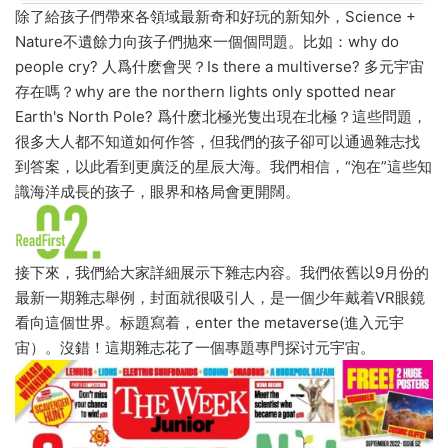
除了給孩子們帶來各領域最新奇和好玩的新知外，Science +
Nature不遺餘力向孩子們抛來一個個問題。比如：why do
people cry? 人爲什麽會哭？Is there a multiverse? 多元宇宙
存在嗎？why are the northern lights only spotted near
Earth's North Pole? 爲什麽北極光隻出現在北極？這些問題，
很多大人都不知道如何作答，但我們的孩子卻可以通過雜志找
到答案，以此看到更廣泛的星辰大海。我們相信，“泡在”這些知
識海洋成長的孩子，眼界和格局會更開闊。
接下來，我們給大家詳細展示下雜志内容。我們依舊以9月份的
最新一期雜志舉例，封面就很吸引人，是一個少年戴着VR眼鏡
看向這個世界。标題寫着，enter the metaverse(進入元宇
宙）。沒錯！這期雜志花了一個專題專門探讨元宇宙。