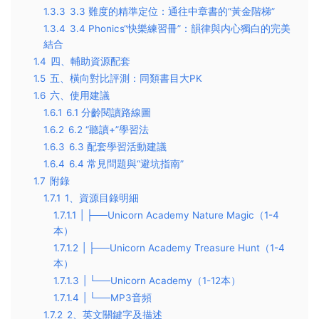
1.3.3
3.3 難度的精準定位：通往中章書的“黃金階梯”
1.3.4
3.4 Phonics“快樂練習冊”：韻律與内心獨白的完美
結合
1.4
四、輔助資源配套
1.5
五、橫向對比評測：同類書目大PK
1.6
六、使用建議
1.6.1
6.1 分齡閱讀路線圖
1.6.2
6.2 “聽讀+”學習法
1.6.3
6.3 配套學習活動建議
1.6.4
6.4 常見問題與“避坑指南”
1.7
附錄
1.7.1
1、資源目錄明細
1.7.1.1
| ├──Unicorn Academy Nature Magic（1-4
本）
1.7.1.2
| ├──Unicorn Academy Treasure Hunt（1-4
本）
1.7.1.3
| └──Unicorn Academy（1-12本）
1.7.1.4
| └──MP3音頻
1.7.2
2、英文關鍵字及描述