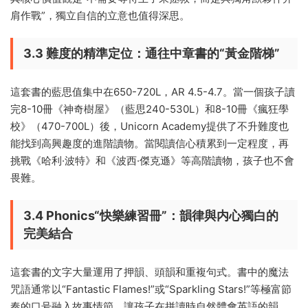
肩作戰”，獨立自信的立意也值得深思。
3.3 難度的精準定位：通往中章書的“黃金階梯”
這套書的藍思值集中在650-720L，AR 4.5-4.7。當一個孩子讀
完8-10冊《神奇樹屋》（藍思240-530L）和8-10冊《瘋狂學
校》（470-700L）後，Unicorn Academy提供了不升難度也
能找到高興趣度的進階讀物。當閱讀信心積累到一定程度，再
挑戰《哈利·波特》和《波西·傑克遜》等高階讀物，孩子也不會
畏難。
3.4 Phonics“快樂練習冊”：韻律與内心獨白的
完美結合
這套書的文字大量運用了押韻、頭韻和重複句式。書中的魔法
咒語通常以“Fantastic Flames!”或“Sparkling Stars!”等極富節
奏的口号融入故事情節，讓孩子在拼讀時自然體會英語的韻