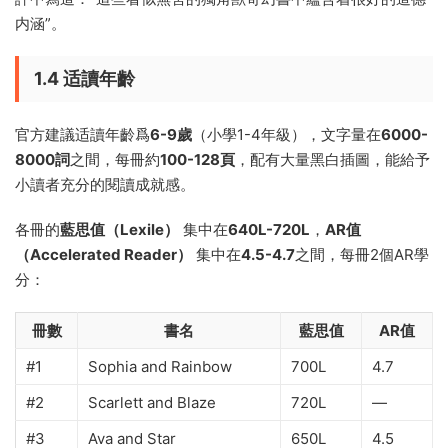
内涵”。
1.4 适讀年齡
官方建議适讀年齡爲
6-9歲
（小學1-4年級），文字量在
6000-
8000詞
之間，每冊約
100-128頁
，配有大量黑白插圖，能給予
小讀者充分的閱讀成就感。
各冊的
藍思值（Lexile）
集中在
640L-720L
，
AR值
（Accelerated Reader）
集中在
4.5-4.7
之間，每冊2個AR學
分：
冊數
書名
藍思值
AR值
#1
Sophia and Rainbow
700L
4.7
#2
Scarlett and Blaze
720L
—
#3
Ava and Star
650L
4.5