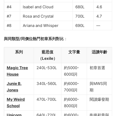
#4
Isabel and Cloud
680L
4.6
#7
Rosa and Crystal
700L
4.7
#8
Ariana and Whisper
690L
—
與同類型/同價位熱門初章系列對比
：
系列
藍思值
文字量
适讀年齡
（Lexile）
Magic Tree
240L-530L
約5000-
初章首選
House
6000詞
Junie B.
340L-560L
約6000-
與MWS同
Jones
7000詞
期
My Weird
470L-700L
約6000-
閱讀爆發期
School
8000詞
Unicorn
640L-720L
約6000-
銜接初章與