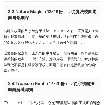
2.3 Nature Magic（13-16冊）：從魔法校園走
向自然環保
當魔法校園的故事線趨于成熟，“Nature Magic”系列開拓了全
新的叙事疆域——将主線的魔法規則，延伸到了生态環保、自
然保育和氣候變化等更宏大、更具社會性的話題上。
這套書的設定是：主系列的事件過去一段時間後，獨角獸島面
臨着新的危機——海洋升溫、熱浪席卷、環境污染。女孩和獨
角獸們不再是被動保護學校，而是主動肩負起拯救整個島嶼生
态的責任。
2.4 Treasure Hunt（17-20冊）：從守護魔法
轉向解謎尋寶
“Treasure Hunt”系列将其重心從“守護魔法”轉向了純正的
冒險