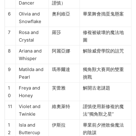
Dancer
謹慎）
6
Olivia and
奧利維亞
畢業舞會搗蛋鬼懸案
Snowflake
7
Rosa and
羅莎
修複被破壞的魔法地
Crystal
圖
8
Ariana and
阿麗亞娜
解除威脅學院的詛咒
Whisper
9
Matilda and
瑪蒂爾達
獨角獸大賽周的雙重
Pearl
挑戰
1
Freya and
芙蕾雅
解開古老謎題
0
Honey
11
Violet and
維奧萊特
謹慎使用新修複的魔
Twinkle
法“獨角獸之星”
1
Isla and
伊斯拉
畢業前夕挫敗偷魔法
2
Buttercup
的陰謀