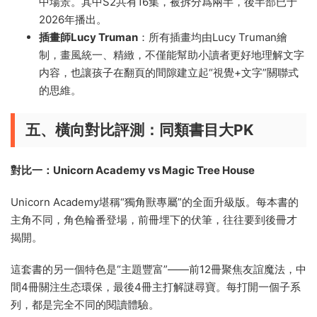
中場景。其中S2共有16集，被拆分爲兩半，後半部已于
2026年播出。
插畫師Lucy Truman
：所有插畫均由Lucy Truman繪
制，畫風統一、精緻，不僅能幫助小讀者更好地理解文字
内容，也讓孩子在翻頁的間隙建立起“視覺+文字”關聯式
的思維。
五、橫向對比評測：同類書目大PK
對比一：Unicorn Academy vs Magic Tree House
Unicorn Academy堪稱“獨角獸專屬”的全面升級版。每本書的
主角不同，角色輪番登場，前冊埋下的伏筆，往往要到後冊才
揭開。
這套書的另一個特色是“主題豐富”——前12冊聚焦友誼魔法，中
間4冊關注生态環保，最後4冊主打解謎尋寶。每打開一個子系
列，都是完全不同的閱讀體驗。