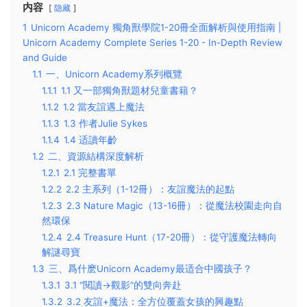
内容
隐藏
1
Unicorn Academy 獨角獸學院1-20冊全面解析與使用指南 |
Unicorn Academy Complete Series 1-20 - In-Depth Review
and Guide
1.1
一、Unicorn Academy系列概覽
1.1.1
1.1 又一部獨角獸題材兒童書籍？
1.1.2
1.2 當友誼遇上魔法
1.1.3
1.3 作者Julie Sykes
1.1.4
1.4 适讀年齡
1.2
二、資源結構深度解析
1.2.1
2.1 完整書單
1.2.2
2.2 主系列（1-12冊）：友誼魔法的起點
1.2.3
2.3 Nature Magic（13-16冊）：從魔法校園走向自
然環保
1.2.4
2.4 Treasure Hunt（17-20冊）：從守護魔法轉向
解謎尋寶
1.3
三、爲什麽Unicorn Academy最适合中國孩子？
1.3.1
3.1 “閱讀→觀影”的雙向奔赴
1.3.2
3.2 友誼+魔法：全方位覆蓋女孩的興趣點