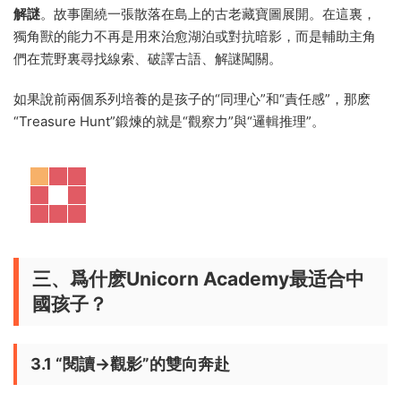
解謎
。故事圍繞一張散落在島上的古老藏寶圖展開。在這裏，
獨角獸的能力不再是用來治愈湖泊或對抗暗影，而是輔助主角
們在荒野裏尋找線索、破譯古語、解謎闖關。
如果說前兩個系列培養的是孩子的“同理心”和“責任感”，那麽
“Treasure Hunt”鍛煉的就是“觀察力”與“邏輯推理”。
三、爲什麽Unicorn Academy最适合中
國孩子？
3.1 “閱讀→觀影”的雙向奔赴