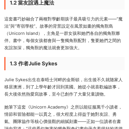
1.2 當友誼遇上魔法
這套書巧妙融合了兩種對學齡期孩子最具吸引力的元素——“魔
法”與“寄宿學校”。故事的背景設定在風景如畫的獨角獸島
（Unicorn Island），主角是一群女孩和她們各自的獨角獸夥
伴。書中，每個女孩都會與一隻獨角獸配對，隻要她們之間的
友誼加深，獨角獸的魔法就會更加強大。
1.3 作者Julie Sykes
Julie Sykes出生在泰晤士河畔的金斯頓，出生後不久就随家人
移居澳洲，到了上學年齡才回到英國。她從小就喜歡編故事，
長大後依然熱愛寫故事，至今已創作了大量兒童讀物。
她筆下這套《Unicorn Academy》之所以能征服萬千小讀者，
情節和冒險都能一以貫之，很大程度上得益于她對友誼、勇
氣、團隊協作等核心價值觀的細膩刻畫——正如一位讀者在書
評中寫道：“這些看似無害的獨角獸奇幻書中蘊含着很好的道德