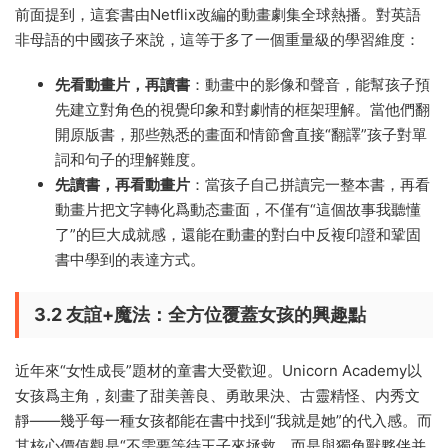
前面提到，這套書由Netflix改編的動畫劇集全球熱播。對英語
非母語的中國孩子來說，這等于多了一個重量級的學習維度：
先看動畫片，再讀書
：動畫中的影像和聲音，能幫孩子預
先建立對角色的視覺印象和對劇情的框架理解。當他們翻
開原版書，那些熟悉的畫面和情節會直接“翻譯”孩子對單
詞和句子的理解難度。
先讀書，再看動畫片
：當孩子自己拼讀完一整本書，再看
動畫片把文字轉化爲動态畫面，不僅有“這個故事我聽懂
了”的巨大成就感，還能在動畫的對白中反複印證和鞏固
書中學到的表達方式。
3.2 友誼+魔法：全方位覆蓋女孩的興趣點
近年來“女性成長”題材的童書大受歡迎。Unicorn Academy以
女孩爲主角，刻畫了甜美善良、勇敢果決、古靈精怪、内秀文
靜——幾乎每一種女孩都能在書中找到“我就是她”的代入感。而
其核心價值觀是“不需要等待王子來拯救，而是與獨角獸夥伴并