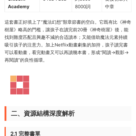
Academy
8000詞
中章
這套書正好填上了“魔法幻想”類章節書的空白。它既有比《神奇
樹屋》略高的門檻，讓孩子在讀完前20冊《神奇樹屋》後，能
找到難度匹配且興趣不減的合适讀本；又能借助魔法元素持續
吸引孩子的注意力。加上Netflix動畫劇集的加持，孩子讀完書
可以看動畫，看完動畫又可以再讀幾本書，形成“閱讀→觀影→
再閱讀”的良性循環。
二、資源結構深度解析
2.1 完整書單