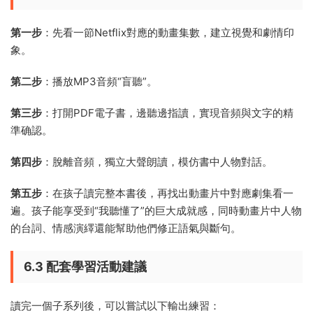
第一步
：先看一節Netflix對應的動畫集數，建立視覺和劇情印
象。
第二步
：播放MP3音頻“盲聽”。
第三步
：打開PDF電子書，邊聽邊指讀，實現音頻與文字的精
準确認。
第四步
：脫離音頻，獨立大聲朗讀，模仿書中人物對話。
第五步
：在孩子讀完整本書後，再找出動畫片中對應劇集看一
遍。孩子能享受到“我聽懂了”的巨大成就感，同時動畫片中人物
的台詞、情感演繹還能幫助他們修正語氣與斷句。
6.3 配套學習活動建議
讀完一個子系列後，可以嘗試以下輸出練習：