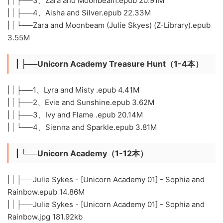
| | ├──3、Zara and Moonbeam.epub 20.91M
| | ├──4、Aisha and Silver.epub 22.33M
| | └──Zara and Moonbeam (Julie Skyes) (Z-Library).epub
3.55M
| ├──Unicorn Academy Treasure Hunt（1-4本）
| | ├──1、Lyra and Misty .epub 4.41M
| | ├──2、Evie and Sunshine.epub 3.62M
| | ├──3、Ivy and Flame .epub 20.14M
| | └──4、Sienna and Sparkle.epub 3.81M
| └──Unicorn Academy（1-12本）
| | ├──Julie Sykes - [Unicorn Academy 01] - Sophia and
Rainbow.epub 14.86M
| | ├──Julie Sykes - [Unicorn Academy 01] - Sophia and
Rainbow.jpg 181.92kb