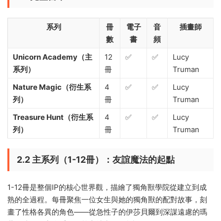
系列
冊
電子
音
插畫師
數
書
頻
Unicorn Academy（主
12
✅
✅
Lucy
系列）
冊
Truman
Nature Magic（衍生系
4
✅
✅
Lucy
列）
冊
Truman
Treasure Hunt（衍生系
4
✅
✅
Lucy
列）
冊
Truman
2.2 主系列（1-12冊）：友誼魔法的起點
1-12冊是整個IP的核心世界觀，描繪了獨角獸學院從建立到成
熟的全過程。每冊聚焦一位女生與她的獨角獸的配對故事，刻
畫了性格各異的角色——從急性子的伊莎貝爾到深謀遠慮的瑪