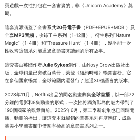
寶遊戲一次性打包在一套書裏的，非《Unicorn Academy》莫
屬。
這套資源涵蓋了全書系共
20冊電子書
（PDF+EPUB+MOBI）及
全套
MP3音頻
，收錄了主系列（1-12冊）、衍生系列“Nature
Magic”（1-4冊）和“Treasure Hunt”（1-4冊），幾乎能一次
性收齊這個系列能通過章節書閱讀到的所有故事。
這套書由英國作者
Julie Sykes
創作，由Nosy Crow出版社出
版，全球銷量已突破百萬冊，榮登《紐約時報》暢銷書榜。它
在多個國家暢銷，全球範圍内還發行了超過30種語言的版本。
2023年11月，Netflix出品的同名動畫劇集
全球首播
，以一部72
分鍾的電影和8集動畫的形式，一次性将獨角獸島的魅力帶到了
190個國家的觀衆面前。2025年6月，第二季新劇集也已回歸開
播。動畫的播出，讓這套本就暢銷的童書系列再度翻紅，成爲
英美小學圖書館中借閱率極高的章節書系列之一。