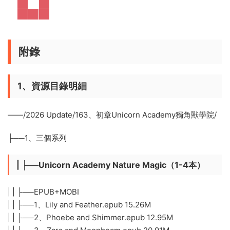
附錄
1、資源目錄明細
——/2026 Update/163、初章Unicorn Academy獨角獸學院/
├──1、三個系列
| ├──Unicorn Academy Nature Magic（1-4本）
| | ├──EPUB+MOBI
| | ├──1、Lily and Feather.epub 15.26M
| | ├──2、Phoebe and Shimmer.epub 12.95M