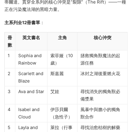
蒂爾達。貫穿全系列的核心沖突是“裂隙”（The Rift）——一種
正在污染魔法湖的黑暗力量。
主系列全12冊書單
：
冊
英文書名
主角
核心沖突
數
1
Sophia and
索菲娅（10
拯救獨角獸魔法的起
Rainbow
歲）
源任務
2
Scarlett and
斯嘉麗
冰封之湖後重燃火花
Blaze
3
Ava and Star
艾娃
尋找消失的獨角獸必
備漿果
4
Isabel and
伊莎貝爾
風暴中與膽小的獨角
Cloud
（急性子）
獸合作
5
Layla and
萊拉（行事
尋找治愈枯樹的解藥