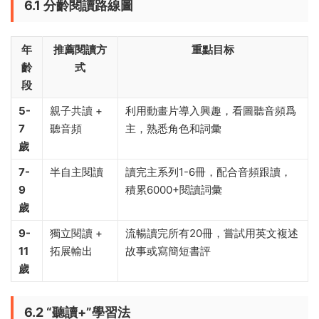
6.1 分齡閱讀路線圖
年
推薦閱讀方
重點目标
齡
式
段
5-
親子共讀 +
利用動畫片導入興趣，看圖聽音頻爲
7
聽音頻
主，熟悉角色和詞彙
歲
7-
半自主閱讀
讀完主系列1-6冊，配合音頻跟讀，
9
積累6000+閱讀詞彙
歲
9-
獨立閱讀 +
流暢讀完所有20冊，嘗試用英文複述
11
拓展輸出
故事或寫簡短書評
歲
6.2 “聽讀+”學習法