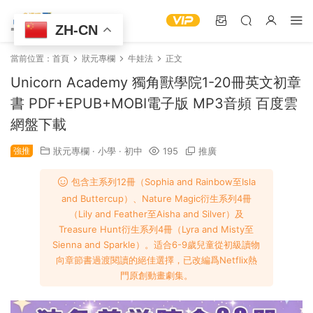
ZH-CN
當前位置：
首頁
狀元專欄
牛娃法
正文
Unicorn Academy 獨角獸學院1-20冊英文初章
書 PDF+EPUB+MOBI電子版 MP3音頻 百度雲
網盤下載
強推
狀元專欄
·
小學
·
初中
195
推廣
包含主系列12冊（Sophia and Rainbow至Isla
and Buttercup）、Nature Magic衍生系列4冊
（Lily and Feather至Aisha and Silver）及
Treasure Hunt衍生系列4冊（Lyra and Misty至
Sienna and Sparkle）。适合6-9歲兒童從初級讀物
向章節書過渡閱讀的絕佳選擇，已改編爲Netflix熱
門原創動畫劇集。