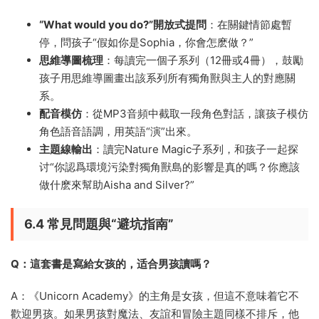
“What would you do?”開放式提問
：在關鍵情節處暫
停，問孩子“假如你是Sophia，你會怎麽做？”
思維導圖梳理
：每讀完一個子系列（12冊或4冊），鼓勵
孩子用思維導圖畫出該系列所有獨角獸與主人的對應關
系。
配音模仿
：從MP3音頻中截取一段角色對話，讓孩子模仿
角色語音語調，用英語“演”出來。
主題線輸出
：讀完Nature Magic子系列，和孩子一起探
讨“你認爲環境污染對獨角獸島的影響是真的嗎？你應該
做什麽來幫助Aisha and Silver?”
6.4 常見問題與“避坑指南”
Q：這套書是寫給女孩的，适合男孩讀嗎？
A：《Unicorn Academy》的主角是女孩，但這不意味着它不
歡迎男孩。如果男孩對魔法、友誼和冒險主題同樣不排斥，他