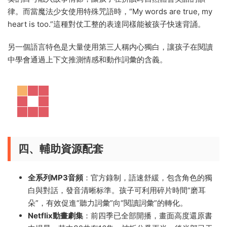
律。而當魔法少女使用特殊咒語時，“My words are true, my
heart is too.”這種對仗工整的表達同樣能被孩子快速背誦。
另一個語言特色是大量使用第三人稱内心獨白，讓孩子在閱讀
中學會通過上下文推測情感和動作詞彙的含義。
四、輔助資源配套
全系列MP3音頻
：官方錄制，語速舒緩，包含角色的獨
白與對話，發音清晰标準。孩子可利用碎片時間“磨耳
朵”，有效促進“聽力詞彙”向“閱讀詞彙”的轉化。
Netflix動畫劇集
：前四季已全部開播，畫面高度還原書