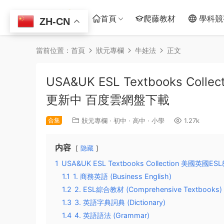
首頁
爬藤教材
學科競
ZH-CN
當前位置：
首頁
狀元專欄
牛娃法
正文
USA&UK ESL Textbooks C
更新中 百度雲網盤下載
合集
狀元專欄
·
初中
·
高中
·
小學
1.27k
内容
隐藏
1
USA&UK ESL Textbooks Collection 美國英國
1.1
1. 商務英語 (Business English)
1.2
2. ESL綜合教材 (Comprehensive Textbooks)
1.3
3. 英語字典詞典 (Dictionary)
1.4
4. 英語語法 (Grammar)