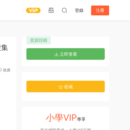
登錄
注冊
資源目錄
搜集
立即查看
推廣
收藏
小學VIP
專享