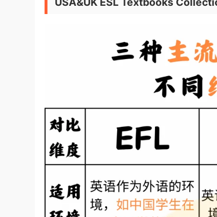
USA&UK ESL Textbooks Col