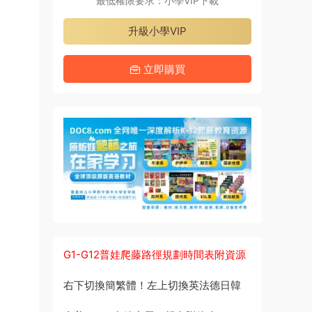
最低權限要求：小學VIP下載
升級小學VIP
立即購買
G1-G12普娃爬藤路徑規劃時間表附資源
右下切換簡繁體！左上切換英法德日韓