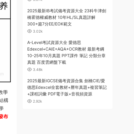
2025最新IB考試備考資源大全 23科牛津劍
橋霍德權威教材 10年HL/SL真題詳解
300+篇7分EE/EOK範文
3.02k
A-Level考試資源大全 愛德思
Edexcel+CAIE+AQA+OCR教材 最新考綱
10-25年10月真題 PPT課件 筆記 分類分章
真題 百度雲網盤下載
3.48k
2025最新IGCSE備考資源合集 劍橋CIE/愛
德思Edexcel全套教材+曆年真題+複習筆記
）教學
+課程詞彙 PDF電子版+音視頻資源
結構
2.92k
學
發布