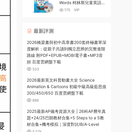
百度網盤下載
Words 柯林斯兒童英語圖
解字典 PDF電子版課本
175
VIP
+練習冊+配套MP4視頻課
程 百度雲網盤下載
最新評測
2026橋梁書與初中高章書200套終極書單深
度解析：從親子共讀到獨立思辨的完整進階
路線 附PDF+EPUB+MOBI電子書+MP3音
頻 百度雲網盤下載
533
2026最新英文科普動畫大全 Science
Animation & Cartoons 初級中級高級藍思值
200/450/650 百度雲網盤下載
699
2025最新AP備考資源大全 | 26科AP曆年真
題+24/25巴朗教材合集+5 Steps to a 5教
材合集+機考模拟｜深度對比IB/A-Level
5.07k