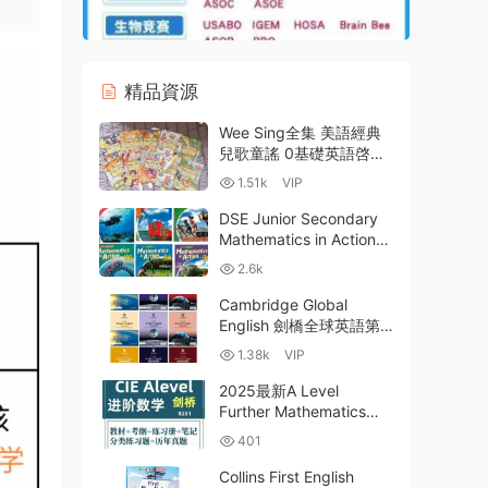
精品資源
Wee Sing全集 美語經典
兒歌童謠 0基礎英語啓蒙
全套9本524集 音頻 視頻
1.51k
VIP
歌詞 使用指南 1080P 百
度網盤 高清MP4 MP3-
DSE Junior Secondary
42.6GB
Mathematics in Action
DSE初中數學中一中二中
2.6k
三培生英文版數學與生活
全套教材及教師資源
Cambridge Global
PDF+WORD+PPT下載
English 劍橋全球英語第
二版1-9級PDF學生用書
1.38k
VIP
教師用書 練習冊 MP3音
頻 MP4視頻 教學資源 百
2025最新A Level
度網盤下載
Further Mathematics進
階數學備考資源合集
401
CAIE 9231全套PDF電子
版考綱+真題+教材+筆記
Collins First English