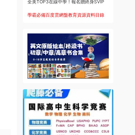
全美TOP3在線中學！報名贈終身SVIP
學霸必備百度雲網盤教育資源資料目錄