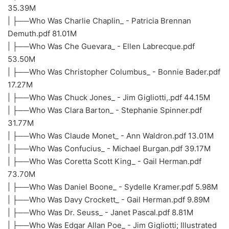
35.39M
| ├──Who Was Charlie Chaplin_ - Patricia Brennan
Demuth.pdf 81.01M
| ├──Who Was Che Guevara_ - Ellen Labrecque.pdf
53.50M
| ├──Who Was Christopher Columbus_ - Bonnie Bader.pdf
17.27M
| ├──Who Was Chuck Jones_ - Jim Gigliotti,.pdf 44.15M
| ├──Who Was Clara Barton_ - Stephanie Spinner.pdf
31.77M
| ├──Who Was Claude Monet_ - Ann Waldron.pdf 13.01M
| ├──Who Was Confucius_ - Michael Burgan.pdf 39.17M
| ├──Who Was Coretta Scott King_ - Gail Herman.pdf
73.70M
| ├──Who Was Daniel Boone_ - Sydelle Kramer.pdf 5.98M
| ├──Who Was Davy Crockett_ - Gail Herman.pdf 9.89M
| ├──Who Was Dr. Seuss_ - Janet Pascal.pdf 8.81M
| ├──Who Was Edgar Allan Poe_ - Jim Gigliotti; Illustrated