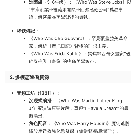
進階級
​（5-6年級）：《Who Was Steve Jobs》以
“車庫創業→被蘋果開除→回歸拯救公司”爲叙事
線，解密産品美學背後的偏執。
稀缺傳記
​：
《Who Was Che Guevara》：罕見覆蓋拉美革命
家，解析《摩托日記》背後的理想主義。
《Who Was Frida Kahlo》：聚焦墨西哥女畫家“破
碎脊柱與自畫像”的疼痛美學象征。
2. 多模态學習資源
音頻工坊（132冊）​
​：
沉浸式演播
​：《Who Was Martin Luther King
Jr》配演講原聲片段，重現“I Have a Dream”的震
撼場景。
角色配音
​：《Who Was Harry Houdini》魔術逃脫
橋段用音效強化懸疑感（鎖鏈聲/觀衆驚呼）。