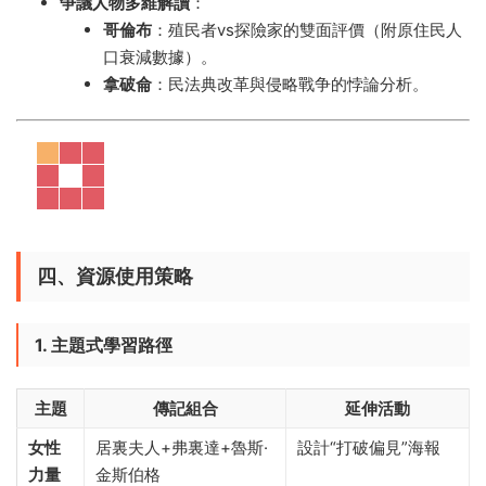
争議人物多維解讀
​：
哥倫布
​：殖民者vs探險家的雙面評價（附原住民人
口衰減數據）。
拿破侖
​：民法典改革與侵略戰争的悖論分析。
四、資源使用策略
1. 主題式學習路徑
主題
傳記組合
延伸活動
女性
居裏夫人+弗裏達+魯斯·
設計“打破偏見”海報
力量
金斯伯格