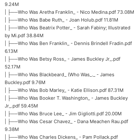
9.24M
| ├──Who Was Aretha Franklin_ - Nico Medina.pdf 73.08M
| ├──Who Was Babe Ruth_ - Joan Holub.pdf 11.81M
| ├──Who Was Beatrix Potter_ - Sarah Fabiny; Illustrated
by Mi.pdf 38.84M
| ├──Who Was Ben Franklin_ - Dennis Brindell Fradin.pdf
6.13M
| ├──Who Was Betsy Ross_ - James Buckley Jr_.pdf
52.17M
| ├──Who Was Blackbeard_ (Who Was_._ - James
Buckley.pdf 9.76M
| ├──Who Was Bob Marley_ - Katie Ellison.pdf 87.31M
| ├──Who Was Booker T. Washington_ - James Buckley
Jr_.pdf 59.45M
| ├──Who Was Bruce Lee_ - Jim Gigliotti.pdf 20.00M
| ├──Who Was Cesar Chavez_ - Dana Meachen Rau.pdf
9.38M
| ├──Who Was Charles Dickens_ - Pam Pollack.pdf