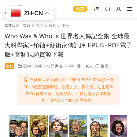
ZH-CN
當前位置：
首頁
高中
曆史
正文
Who Was & Who Is 世界名人傳記全集 全球最
大科學家+領袖+藝術家傳記庫 EPUB+PDF電子
版+音頻視頻資源下載
全套
高中
·
初中
·
狀元專欄
·
小學
1.16k
推廣
全球最大名人傳記庫！166冊PDF+132音頻+69
EPUB覆蓋愛因斯坦、居裏夫人、喬布斯、迪士尼等
200+傳奇人物，配視頻課、互動習題及多學科教
案，适合K12至成人自主學習。