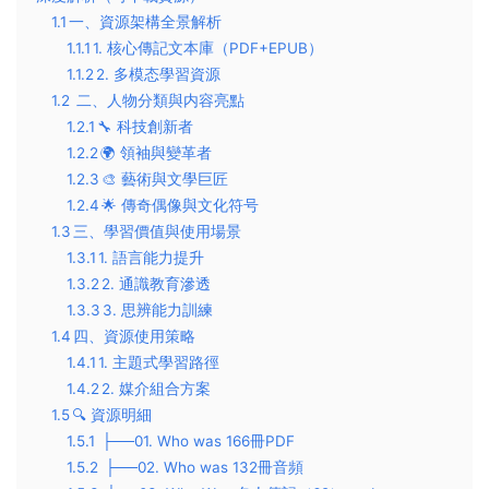
1.1
​一、資源架構全景解析​
1.1.1
​1. 核心傳記文本庫（PDF+EPUB）​​
1.1.2
​2. 多模态學習資源​
1.2
二、人物分類與内容亮點​
1.2.1
​🔧 科技創新者​
1.2.2
​🌍 領袖與變革者​
1.2.3
​🎨 藝術與文學巨匠​
1.2.4
​🌟 傳奇偶像與文化符号​
1.3
​三、學習價值與使用場景​
1.3.1
​1. 語言能力提升​
1.3.2
​2. 通識教育滲透​
1.3.3
​3. 思辨能力訓練​
1.4
​四、資源使用策略​
1.4.1
​1. 主題式學習路徑​
1.4.2
​2. 媒介組合方案​
1.5
​🔍 資源明細
1.5.1
├──01. Who was 166冊PDF
1.5.2
├──02. Who was 132冊音頻