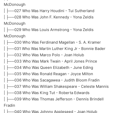
McDonough
| ├──027 Who Was Harry Houdini - Tui Sutherland
| ├──028 Who Was John F. Kennedy - Yona Zeldis
McDonough
| ├──029 Who Was Louis Armstrong - Yona Zeldis
McDonough
| ├──030 Who Was Ferdinand Magellan - S. A. Kramer
| ├──031 Who Was Martin Luther King Jr - Bonnie Bader
| ├──032 Who Was Marco Polo - Joan Holub
| ├──033 Who Was Mark Twain - April Jones Prince
| ├──034 Who Was Queen Elizabeth - June Eding
| ├──035 Who Was Ronald Reagan - Joyce Milton
| ├──036 Who Was Sacagawea - Judith Bloom Fradin
| ├──037 Who Was William Shakespeare - Celeste Mannis
| ├──038 Who Was King Tut - Roberta Edwards
| ├──039 Who Was Thomas Jefferson - Dennis Brindell
Fradin
| ├──040 Who Was Johnny Appleseed - Joan Holub