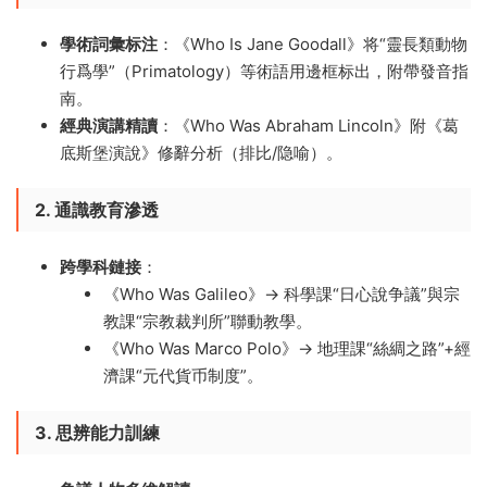
學術詞彙标注
​：《Who Is Jane Goodall》将“靈長類動物
行爲學”（Primatology）等術語用邊框标出，附帶發音指
南。
經典演講精讀
​：《Who Was Abraham Lincoln》附《葛
底斯堡演說》修辭分析（排比/隐喻）。
2. 通識教育滲透
跨學科鏈接
​：
《Who Was Galileo》→ 科學課“日心說争議”與宗
教課“宗教裁判所”聯動教學。
《Who Was Marco Polo》→ 地理課“絲綢之路”+經
濟課“元代貨币制度”。
3. 思辨能力訓練