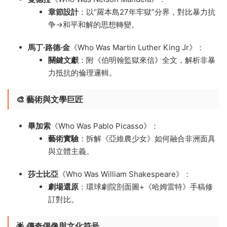
章節設計
​：以“羅本島27年牢獄”分界，對比暴力抗
争→和平和解的思想轉變。
馬丁·路德·金
​《Who Was Martin Luther King Jr》：
關鍵文獻
​：附《伯明翰監獄來信》全文，解析非暴
力抵抗的倫理邏輯。
🎨 藝術與文學巨匠
畢加索
​《Who Was Pablo Picasso》：
藝術實驗
​：拆解《亞維農少女》如何融合非洲面具
與立體主義。
莎士比亞
​《Who Was William Shakespeare》：
劇場還原
​：環球劇院剖面圖+《哈姆雷特》手稿修
訂對比。
🌟 傳奇偶像與文化符号