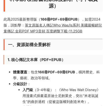
源）
此爲2025最新整理版（
166冊PDF
​+​
69冊EPUB
），如需2024
版，請點擊：
英文原版名人傳記Who Was/Is系列 美國最暢銷兒
童傳記 全彩PDF MP3音頻 百度網盤下載-11.25GB
一、資源架構全景解析
1. 核心傳記文本庫（PDF+EPUB）​
體量覆蓋
​：包含
166冊PDF
​+​
69冊EPUB
，橫跨曆史、科
學、藝術、政治等領域。
分級設計
​：
入門級
​（3-4年級）：《Who Was Walt Disney》
用漫畫式插畫還原迪士尼創業史，突出“米老鼠誕
生”的曲折過程（從被盜版權到創造米奇）。