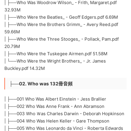
| ├──Who Was Woodrow Wilson_ - Frith, Margaret.pdf
32.93M
| ├──Who Were the Beatles_ - Geoff Edgers.pdf 6.69M
| ├──Who Were the Brothers Grimm_ - Avery Reed.pdf
59.66M
| ├──Who Were the Three Stooges_ - Pollack, Pam.pdf
20.79M
| ├──Who Were the Tuskegee Airmen.pdf 51.58M
| └──Who Were the Wright Brothers_ - Jr. James
Buckley.pdf 14.32M
├──02. Who was 132冊音頻
| ├──001 Who Was Albert Einstein - Jess Brallier
| ├──002 Who Was Anne Frank - Ann Abramson
| ├──003 Who Ｗas Charles Darwin - Deborah Hopkinson
| ├──004 Who Was Helen Keller - Gare Thompson
| ├──005 Who Was Leonardo da Vinci - Roberta Edwards