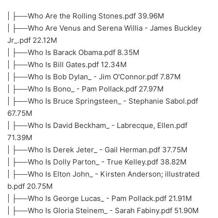
| ├──Who Are the Rolling Stones.pdf 39.96M
| ├──Who Are Venus and Serena Willia - James Buckley
Jr_.pdf 22.12M
| ├──Who Is Barack Obama.pdf 8.35M
| ├──Who Is Bill Gates.pdf 12.34M
| ├──Who Is Bob Dylan_ - Jim O'Connor.pdf 7.87M
| ├──Who Is Bono_ - Pam Pollack.pdf 27.97M
| ├──Who Is Bruce Springsteen_ - Stephanie Sabol.pdf
67.75M
| ├──Who Is David Beckham_ - Labrecque, Ellen.pdf
71.39M
| ├──Who Is Derek Jeter_ - Gail Herman.pdf 37.75M
| ├──Who Is Dolly Parton_ - True Kelley.pdf 38.82M
| ├──Who Is Elton John_ - Kirsten Anderson; illustrated
b.pdf 20.75M
| ├──Who Is George Lucas_ - Pam Pollack.pdf 21.91M
| ├──Who Is Gloria Steinem_ - Sarah Fabiny.pdf 51.90M