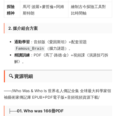
探險
馬可·波羅+麥哲倫+阿姆
繪制古今探險工具對
精神
斯特朗
比時間軸
2. 媒介組合方案
通勤學習
​：音頻版《愛因斯坦》+配套習題
（腦力謎題）。
Famous_Brain
精讀訓練
​：PDF《馬丁·路德·金》+視頻課《演講技巧拆
解》。
🔍 資源明細
——/Who Was & Who Is 世界名人傳記全集 全球最大科學家領
袖藝術家傳記庫 EPUB+PDF電子版+音頻視頻資源下載/
├──01. Who was 166冊PDF