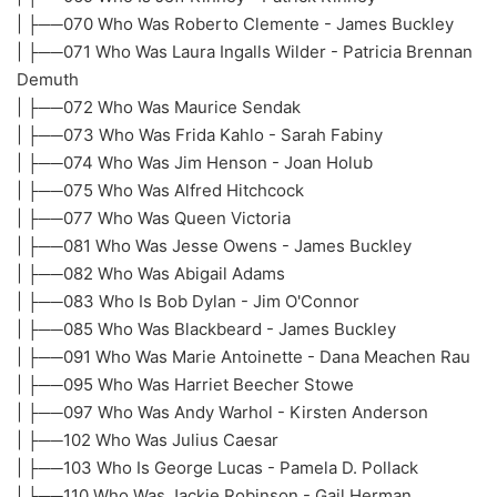
| ├──070 Who Was Roberto Clemente - James Buckley
| ├──071 Who Was Laura Ingalls Wilder - Patricia Brennan
Demuth
| ├──072 Who Was Maurice Sendak
| ├──073 Who Was Frida Kahlo - Sarah Fabiny
| ├──074 Who Was Jim Henson - Joan Holub
| ├──075 Who Was Alfred Hitchcock
| ├──077 Who Was Queen Victoria
| ├──081 Who Was Jesse Owens - James Buckley
| ├──082 Who Was Abigail Adams
| ├──083 Who Is Bob Dylan - Jim O'Connor
| ├──085 Who Was Blackbeard - James Buckley
| ├──091 Who Was Marie Antoinette - Dana Meachen Rau
| ├──095 Who Was Harriet Beecher Stowe
| ├──097 Who Was Andy Warhol - Kirsten Anderson
| ├──102 Who Was Julius Caesar
| ├──103 Who Is George Lucas - Pamela D. Pollack
| ├──110 Who Was Jackie Robinson - Gail Herman