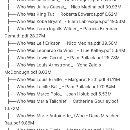
| ├──Who Was Julius Caesar_ - Nico Medina.pdf 39.93M
| ├──Who Was King Tut_ - Roberta Edwards.pdf 6.62M
| ├──Who Was Kobe Bryant_ - Ellen Labrecque.pdf 19.53M
| ├──Who Was Laura Ingalls Wilder_ - Patricia Brennan
Demuth.pdf 28.27M
| ├──Who Was Leif Erikson_ - Nico Medina.pdf 39.56M
| ├──Who Was Leonardo da Vinci_ - True Kelley.pdf 5.64M
| ├──Who Was Lewis Carroll_ - Pam Pollack.pdf 25.78M
| ├──Who Was Louis Armstrong_ - Yona Zeldis
McDonough.pdf 8.03M
| ├──Who Was Louis Braille_ - Margaret Frith.pdf 41.11M
| ├──Who Was Lucille Ball_ - Pam Pollack.pdf 70.84M
| ├──Who Was Marco Polo_ - Joan Holub.pdf 5.53M
| ├──Who Was Maria Tallchief_ - Catherine Gourley.pdf
10.72M
| ├──Who Was Marie Antoinette_ (Who - Dana Meachen
Rau.pdf 9.86M