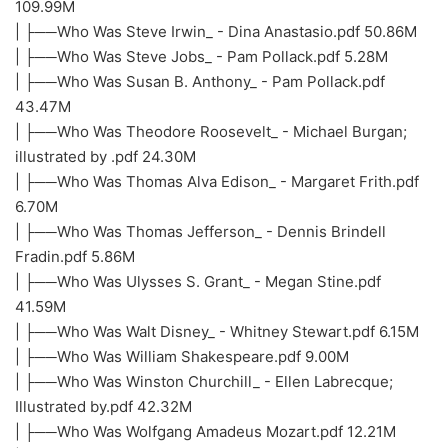
109.99M
| ├──Who Was Steve Irwin_ - Dina Anastasio.pdf 50.86M
| ├──Who Was Steve Jobs_ - Pam Pollack.pdf 5.28M
| ├──Who Was Susan B. Anthony_ - Pam Pollack.pdf
43.47M
| ├──Who Was Theodore Roosevelt_ - Michael Burgan;
illustrated by .pdf 24.30M
| ├──Who Was Thomas Alva Edison_ - Margaret Frith.pdf
6.70M
| ├──Who Was Thomas Jefferson_ - Dennis Brindell
Fradin.pdf 5.86M
| ├──Who Was Ulysses S. Grant_ - Megan Stine.pdf
41.59M
| ├──Who Was Walt Disney_ - Whitney Stewart.pdf 6.15M
| ├──Who Was William Shakespeare.pdf 9.00M
| ├──Who Was Winston Churchill_ - Ellen Labrecque;
Illustrated by.pdf 42.32M
| ├──Who Was Wolfgang Amadeus Mozart.pdf 12.21M