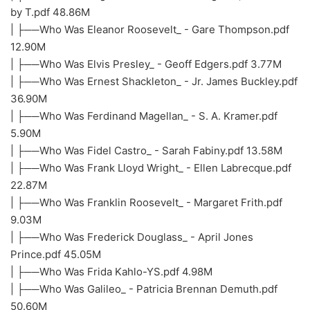
by T.pdf 48.86M
| ├──Who Was Eleanor Roosevelt_ - Gare Thompson.pdf
12.90M
| ├──Who Was Elvis Presley_ - Geoff Edgers.pdf 3.77M
| ├──Who Was Ernest Shackleton_ - Jr. James Buckley.pdf
36.90M
| ├──Who Was Ferdinand Magellan_ - S. A. Kramer.pdf
5.90M
| ├──Who Was Fidel Castro_ - Sarah Fabiny.pdf 13.58M
| ├──Who Was Frank Lloyd Wright_ - Ellen Labrecque.pdf
22.87M
| ├──Who Was Franklin Roosevelt_ - Margaret Frith.pdf
9.03M
| ├──Who Was Frederick Douglass_ - April Jones
Prince.pdf 45.05M
| ├──Who Was Frida Kahlo-YS.pdf 4.98M
| ├──Who Was Galileo_ - Patricia Brennan Demuth.pdf
50.60M