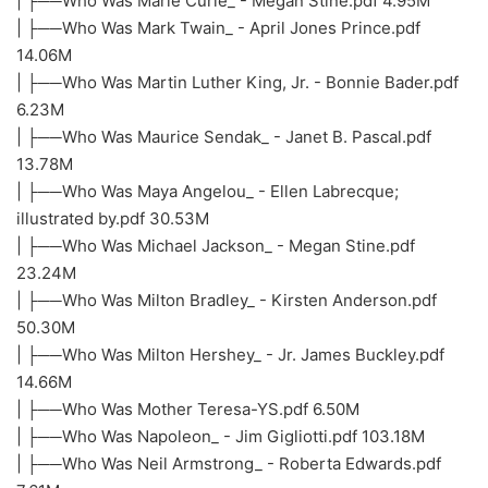
| ├──Who Was Marie Curie_ - Megan Stine.pdf 4.95M
| ├──Who Was Mark Twain_ - April Jones Prince.pdf
14.06M
| ├──Who Was Martin Luther King, Jr. - Bonnie Bader.pdf
6.23M
| ├──Who Was Maurice Sendak_ - Janet B. Pascal.pdf
13.78M
| ├──Who Was Maya Angelou_ - Ellen Labrecque;
illustrated by.pdf 30.53M
| ├──Who Was Michael Jackson_ - Megan Stine.pdf
23.24M
| ├──Who Was Milton Bradley_ - Kirsten Anderson.pdf
50.30M
| ├──Who Was Milton Hershey_ - Jr. James Buckley.pdf
14.66M
| ├──Who Was Mother Teresa-YS.pdf 6.50M
| ├──Who Was Napoleon_ - Jim Gigliotti.pdf 103.18M
| ├──Who Was Neil Armstrong_ - Roberta Edwards.pdf