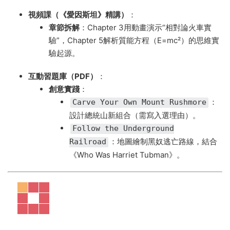
視頻課（《愛因斯坦》精講）​
​：
章節拆解
​：Chapter 3用動畫演示“相對論火車實
驗”，Chapter 5解析質能方程（E=mc²）的思維實
驗起源。
互動習題庫（PDF）​
​：
創意實踐
​：
：
Carve Your Own Mount Rushmore
設計總統山新組合（需寫入選理由）。
Follow the Underground
：地圖繪制黑奴逃亡路線，結合
Railroad
《Who Was Harriet Tubman》。