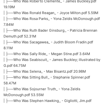
| ├──Who Was Roberto Clemente_ - James Buckley.pdf
19.19M
| ├──Who Was Ronald Reagan_ - Joyce Milton.pdf 5.59M
| ├──Who Was Rosa Parks_ - Yona Zeldis McDonough.pdf
7.84M
| ├──Who Was Ruth Bader Ginsburg_ - Patricia Brennan
Demuth.pdf 52.31M
| ├──Who Was Sacagawea_ - Judith Bloom Fradin.pdf
8.11M
| ├──Who Was Sally Ride_ - Megan Stine.pdf 3.64M
| ├──Who Was Seabiscuit_ - James Buckley; illustrated by
G.pdf 64.75M
| ├──Who Was Selena_ - Max Bisantz.pdf 20.98M
| ├──Who Was Sitting Bull_ - Stephanie Spinner.pdf
58.47M
| ├──Who Was Sojourner Truth_ - Yona Zeldis
McDonough.pdf 53.55M
| ├──Who Was Stephen Hawking_ - Gigliotti, Jim.pdf