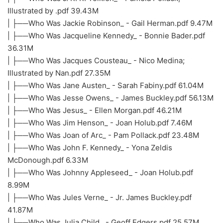
Illustrated by .pdf 39.43M
| ├──Who Was Jackie Robinson_ - Gail Herman.pdf 9.47M
| ├──Who Was Jacqueline Kennedy_ - Bonnie Bader.pdf
36.31M
| ├──Who Was Jacques Cousteau_ - Nico Medina;
Illustrated by Nan.pdf 27.35M
| ├──Who Was Jane Austen_ - Sarah Fabiny.pdf 61.04M
| ├──Who Was Jesse Owens_ - James Buckley.pdf 56.13M
| ├──Who Was Jesus_ - Ellen Morgan.pdf 46.21M
| ├──Who Was Jim Henson_ - Joan Holub.pdf 7.46M
| ├──Who Was Joan of Arc_ - Pam Pollack.pdf 23.48M
| ├──Who Was John F. Kennedy_ - Yona Zeldis
McDonough.pdf 6.33M
| ├──Who Was Johnny Appleseed_ - Joan Holub.pdf
8.99M
| ├──Who Was Jules Verne_ - Jr. James Buckley.pdf
41.87M
| ├──Who Was Julia Child_ - Geoff Edgers.pdf 25.57M