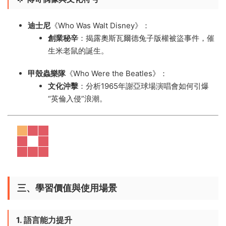
迪士尼
​《Who Was Walt Disney》：
創業秘辛
​：揭露奧斯瓦爾德兔子版權被盜事件，催
生米老鼠的誕生。
甲殼蟲樂隊
​《Who Were the Beatles》：
文化沖擊
​：分析1965年謝亞球場演唱會如何引爆
“英倫入侵”浪潮。
三、學習價值與使用場景
1. 語言能力提升