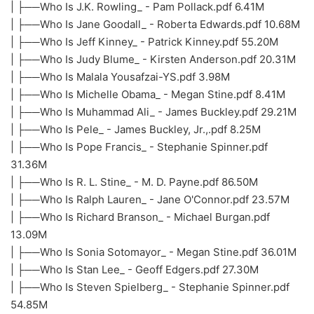
| ├──Who Is J.K. Rowling_ - Pam Pollack.pdf 6.41M
| ├──Who Is Jane Goodall_ - Roberta Edwards.pdf 10.68M
| ├──Who Is Jeff Kinney_ - Patrick Kinney.pdf 55.20M
| ├──Who Is Judy Blume_ - Kirsten Anderson.pdf 20.31M
| ├──Who Is Malala Yousafzai-YS.pdf 3.98M
| ├──Who Is Michelle Obama_ - Megan Stine.pdf 8.41M
| ├──Who Is Muhammad Ali_ - James Buckley.pdf 29.21M
| ├──Who Is Pele_ - James Buckley, Jr.,.pdf 8.25M
| ├──Who Is Pope Francis_ - Stephanie Spinner.pdf
31.36M
| ├──Who Is R. L. Stine_ - M. D. Payne.pdf 86.50M
| ├──Who Is Ralph Lauren_ - Jane O'Connor.pdf 23.57M
| ├──Who Is Richard Branson_ - Michael Burgan.pdf
13.09M
| ├──Who Is Sonia Sotomayor_ - Megan Stine.pdf 36.01M
| ├──Who Is Stan Lee_ - Geoff Edgers.pdf 27.30M
| ├──Who Is Steven Spielberg_ - Stephanie Spinner.pdf
54.85M