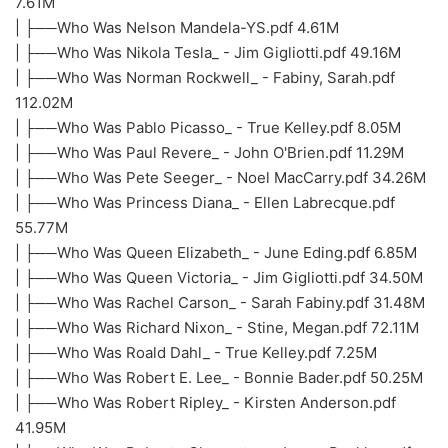
7.61M
| ├──Who Was Nelson Mandela-YS.pdf 4.61M
| ├──Who Was Nikola Tesla_ - Jim Gigliotti.pdf 49.16M
| ├──Who Was Norman Rockwell_ - Fabiny, Sarah.pdf
112.02M
| ├──Who Was Pablo Picasso_ - True Kelley.pdf 8.05M
| ├──Who Was Paul Revere_ - John O'Brien.pdf 11.29M
| ├──Who Was Pete Seeger_ - Noel MacCarry.pdf 34.26M
| ├──Who Was Princess Diana_ - Ellen Labrecque.pdf
55.77M
| ├──Who Was Queen Elizabeth_ - June Eding.pdf 6.85M
| ├──Who Was Queen Victoria_ - Jim Gigliotti.pdf 34.50M
| ├──Who Was Rachel Carson_ - Sarah Fabiny.pdf 31.48M
| ├──Who Was Richard Nixon_ - Stine, Megan.pdf 72.11M
| ├──Who Was Roald Dahl_ - True Kelley.pdf 7.25M
| ├──Who Was Robert E. Lee_ - Bonnie Bader.pdf 50.25M
| ├──Who Was Robert Ripley_ - Kirsten Anderson.pdf
41.95M