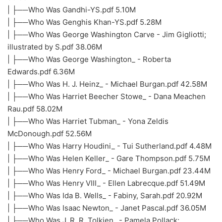
| ├──Who Was Gandhi-YS.pdf 5.10M
| ├──Who Was Genghis Khan-YS.pdf 5.28M
| ├──Who Was George Washington Carve - Jim Gigliotti;
illustrated by S.pdf 38.06M
| ├──Who Was George Washington_ - Roberta
Edwards.pdf 6.36M
| ├──Who Was H. J. Heinz_ - Michael Burgan.pdf 42.58M
| ├──Who Was Harriet Beecher Stowe_ - Dana Meachen
Rau.pdf 58.02M
| ├──Who Was Harriet Tubman_ - Yona Zeldis
McDonough.pdf 52.56M
| ├──Who Was Harry Houdini_ - Tui Sutherland.pdf 4.48M
| ├──Who Was Helen Keller_ - Gare Thompson.pdf 5.75M
| ├──Who Was Henry Ford_ - Michael Burgan.pdf 23.44M
| ├──Who Was Henry VIII_ - Ellen Labrecque.pdf 51.49M
| ├──Who Was Ida B. Wells_ - Fabiny, Sarah.pdf 20.92M
| ├──Who Was Isaac Newton_ - Janet Pascal.pdf 36.05M
| ├──Who Was J. R. R. Tolkien_ - Pamela Pollack;