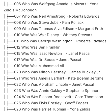
| ├──006 Who Was Wolfgang Amadeus Mozart - Yona
Zeldis McDonough
| ├──007 Who Was Neil Armstrong - Roberta Edwards
| ├──008 Who Was Steve Jobs - Pam Pollack
| ├──009 Who Was Thomas Alva Edison - Margaret Frith
| ├──010 Who Was Walt Disney - Whitney Stewart
| ├──011 Who Was George Washington - Roberta Edwards
| ├──012 Who Was Ben Franklin
| ├──015 Who Was Isaac Newton - Janet Pascal
| ├──017 Who Was Dr. Seuss - Janet Pascal
| ├──019 Who Was Muhammad Ali
| ├──020 Who Was Milton Hershey - James Buckley Jr
| ├──021 Who Was Amelia Earhart - Kate Boehm Jerome
| ├──022 Who Was Abraham Lincoln - Janet Pascal
| ├──023 Who Was Annie Oakley - Stephanie Spinner
| ├──024 Who Was Eleanor Roosevelt - Gare Thompson
| ├──025 Who Was Elvis Presley - Geoff Edgers
| ├──026 Who Was Harriet Tubman - Yona Zeldis