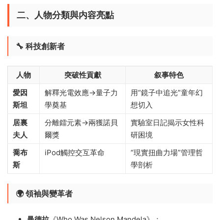
二、人物分類與内容亮點
🔧 科技創新者
人物
突破性貢獻
叙事特色
愛因
解釋光電效應→量子力
用“鏡子中追光”童年幻
斯坦
學奠基
想切入
居裏
分離鐳元素→兩獲諾貝
實驗室日記揭示女性科
夫人
爾獎
研困境
喬布
iPod觸控交互革命
“現實扭曲力場”管理哲
斯
學剖析
🌍 領袖與變革者
曼德拉
​《Who Was Nelson Mandela》：