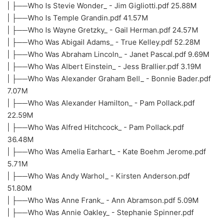
| ├──Who Is Stevie Wonder_ - Jim Gigliotti.pdf 25.88M
| ├──Who Is Temple Grandin.pdf 41.57M
| ├──Who Is Wayne Gretzky_ - Gail Herman.pdf 24.57M
| ├──Who Was Abigail Adams_ - True Kelley.pdf 52.28M
| ├──Who Was Abraham Lincoln_ - Janet Pascal.pdf 9.69M
| ├──Who Was Albert Einstein_ - Jess Brallier.pdf 3.19M
| ├──Who Was Alexander Graham Bell_ - Bonnie Bader.pdf
7.07M
| ├──Who Was Alexander Hamilton_ - Pam Pollack.pdf
22.59M
| ├──Who Was Alfred Hitchcock_ - Pam Pollack.pdf
36.48M
| ├──Who Was Amelia Earhart_ - Kate Boehm Jerome.pdf
5.71M
| ├──Who Was Andy Warhol_ - Kirsten Anderson.pdf
51.80M
| ├──Who Was Anne Frank_ - Ann Abramson.pdf 5.09M
| ├──Who Was Annie Oakley_ - Stephanie Spinner.pdf