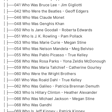
| ├──041 Who Was Bruce Lee - Jim Gigliotti
| ├──042 Who Were the Beatles - Geoff Edgers
| ├──046 Who Was Claude Monet
| ├──048 Who Was Genghis Khan
| ├──050 Who Is Jane Goodall - Roberta Edwards
| ├──051 Who Is J. K. Rowling - Pam Pollack
| ├──053 Who Was Marie Curie - Megan Stine
| ├──054 Who Was Nelson Mandela - Meg Belviso
| ├──055 Who Was Pablo Picasso - True Kelley
| ├──056 Who Was Rosa Parks - Yona Zeldis McDonough
| ├──059 Who Was Maria Tallchief - Catherine Gourley
| ├──060 Who Were the Wright Brothers
| ├──061 Who Was Roald Dahl - True Kelley
| ├──062 Who Was Galileo - Patricia Brennan Demuth
| ├──063 Who Is Hillary Clinton - Heather Alexander
| ├──066 Who Was Michael Jackson - Megan Stine
| ├──068 Who Was Gandhi
| ├──069 Who Is Jeff Kinney - Patrick Kinney