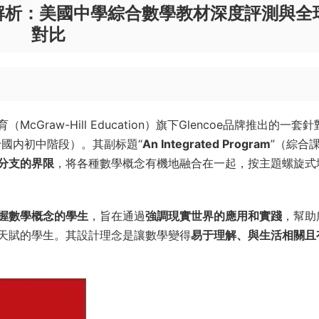
tters全解析：美國中學綜合數學教材深度評測與全
對比
Graw-Hill Education）旗下Glencoe品牌推出的一套
國内初中階段）。其副标題“
An Integrated Program
”（綜合
分支的界限
，将各種數學概念有機地融合在一起，按主題螺旋式
握數學概念的學生
，旨在通過
強調現實世界的應用和實踐
，幫助
天賦的學生。其設計理念是讓數學變得
易于理解、與生活相關且