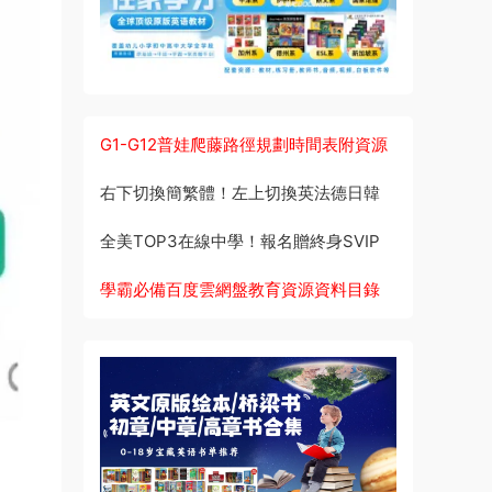
G1-G12普娃爬藤路徑規劃時間表附資源
右下切換簡繁體！左上切換英法德日韓
全美TOP3在線中學！報名贈終身SVIP
學霸必備百度雲網盤教育資源資料目錄