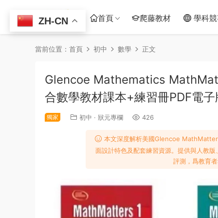
首頁
爬藤教材
學科競
ZH-CN
當前位置：
首頁
初中
數學
正文
Glencoe Mathematics MathMa
合數學教材課本+練習冊PDF電子
獨家
初中
·
狀元專欄
426
本文深度解析美國Glencoe MathMa
面設計特色及配套練習資源。提供與人教版
評測，爲教育者