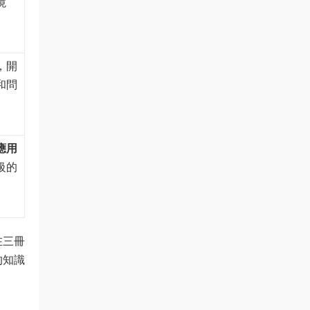
境
，開
和問
應用
級的
在三冊
的知識