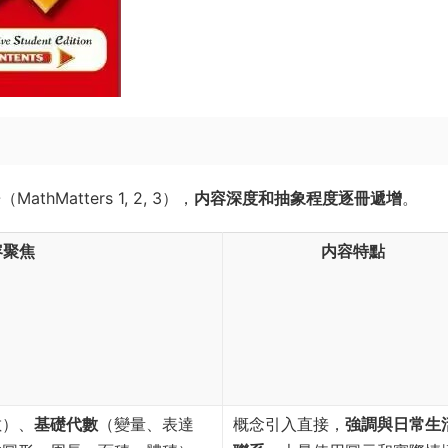
hMatters 1, 2, 3），
内容深度和抽象程度逐冊遞增
。
容聚焦
内容特點
數）、
基礎代數
（變量、表達
概念引入直接，
強調與日常生