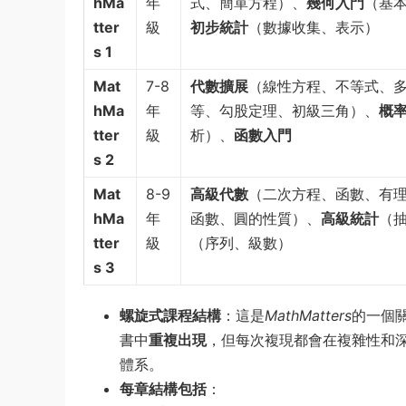
hMa
年
式、簡單方程）、
幾何入門
（基
tter
級
初步統計
（數據收集、表示）
s 1
Mat
7-8
代數擴展
（線性方程、不等式、
hMa
年
等、勾股定理、初級三角）、
概
tter
級
析）、
函數入門
s 2
Mat
8-9
高級代數
（二次方程、函數、有
hMa
年
函數、圓的性質）、
高級統計
（
tter
級
（序列、級數）
s 3
螺旋式課程結構
：這是
MathMatters
的一個
書中
重複出現
，但每次複現都會在複雜性和
體系。
每章結構包括
：