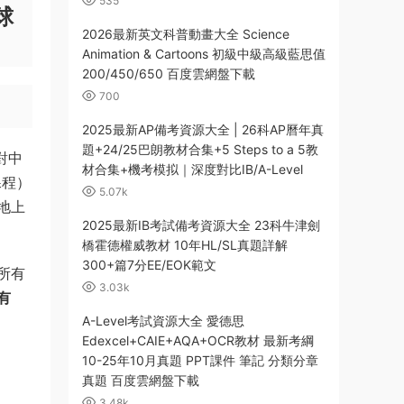
535
球
2026最新英文科普動畫大全 Science
Animation & Cartoons 初級中級高級藍思值
200/450/650 百度雲網盤下載
700
2025最新AP備考資源大全 | 26科AP曆年真
題+24/25巴朗教材合集+5 Steps to a 5教
針對中
材合集+機考模拟｜深度對比IB/A-Level
課程）
5.07k
地上
2025最新IB考試備考資源大全 23科牛津劍
橋霍德權威教材 10年HL/SL真題詳解
300+篇7分EE/EOK範文
所有
3.03k
有
A-Level考試資源大全 愛德思
Edexcel+CAIE+AQA+OCR教材 最新考綱
10-25年10月真題 PPT課件 筆記 分類分章
真題 百度雲網盤下載
3.48k