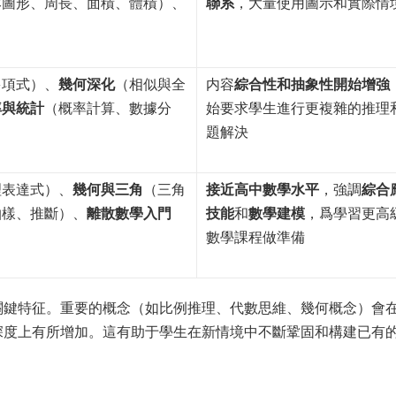
本圖形、周長、面積、體積）、
聯系
，大量使用圖示和實際情
多項式）、
幾何深化
（相似與全
内容
綜合性和抽象性開始增強
率與統計
（概率計算、數據分
始要求學生進行更複雜的推理
題解決
理表達式）、
幾何與三角
（三角
接近高中數學水平
，強調
綜合
抽樣、推斷）、
離散數學入門
技能
和
數學建模
，爲學習更高
數學課程做準備
關鍵特征。重要的概念（如比例推理、代數思維、幾何概念）會
深度上有所增加。這有助于學生在新情境中不斷鞏固和構建已有