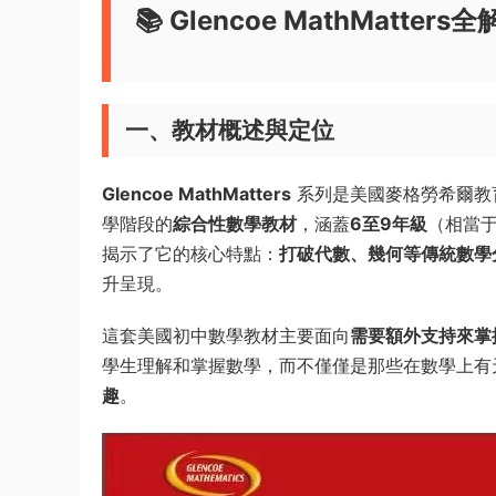
📚 Glencoe MathMa
一、教材概述與定位
Glencoe MathMatters
系列是美國麥格勞希爾教育（Mc
學階段的
綜合性數學教材
，涵蓋
6至9年級
（相當于
揭示了它的核心特點：
打破代數、幾何等傳統數學
升呈現。
這套美國初中數學教材主要面向
需要額外支持來掌
學生理解和掌握數學，而不僅僅是那些在數學上有
趣
。