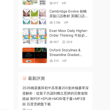
集 教材課本教案PPT課件
617
VIP
分層練習庫單元測試期中
期末試卷電子版 百度雲網
Cambridge Evolve 劍橋
盤下載
原版口語教材 英國口語表
達訓練教材 1-6級學生用
2.18k
VIP
書PDF+MP3音頻+練習冊
+教師用書 百度雲網盤下
Evan Moor Daily Higher-
載
Order Thinking 牛娃必備
之高階思維練習冊 PDF電
807
29.9
子版下載
Oxford Storylines &
Streamline Graded
Readers 牛津英語分級閱
310
VIP
讀PDF電子書+MP3音頻
百度雲網盤下載
最新評測
2026橋梁書與初中高章書200套終極書單深
度解析：從親子共讀到獨立思辨的完整進階
路線 附PDF+EPUB+MOBI電子書+MP3音
頻 百度雲網盤下載