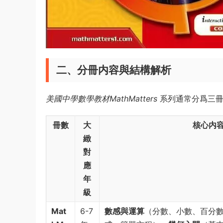
二、分冊内容與結構解析
美國中學數學教材MathMatters
系列通常分爲三冊（Mat
冊數
大
核心内
緻
對
應
年
級
Mat
6-7
數感與運算
（分數、小數、百分