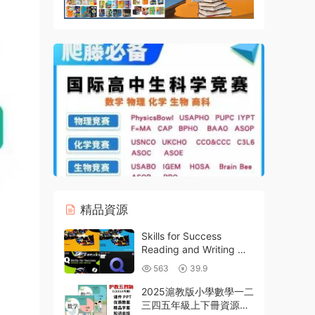
精品資源
Skills for Success
Reading and Writing 牛
津學術英語成功系列Q技
563
39.9
能第二版PDF電子版+全
球同類讀寫教材橫向對比
2025滬教版小學數學一二
評測
三四五年級上下冊資源合