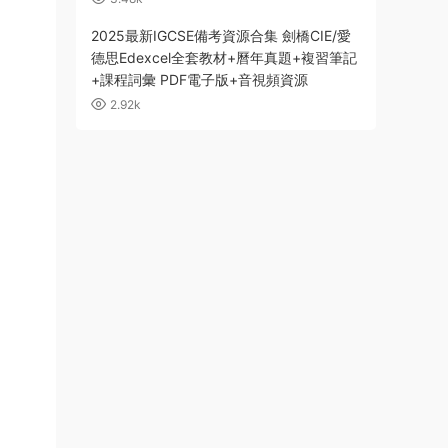
2025最新IGCSE備考資源合集 劍橋CIE/愛
德思Edexcel全套教材+曆年真題+複習筆記
+課程詞彙 PDF電子版+音視頻資源
2.92k