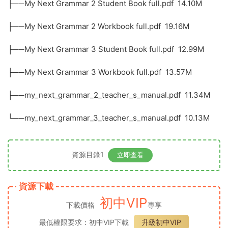
├──My Next Grammar 2 Student Book full.pdf 14.10M
├──My Next Grammar 2 Workbook full.pdf 19.16M
├──My Next Grammar 3 Student Book full.pdf 12.99M
├──My Next Grammar 3 Workbook full.pdf 13.57M
├──my_next_grammar_2_teacher_s_manual.pdf 11.34M
└──my_next_grammar_3_teacher_s_manual.pdf 10.13M
資源目錄1
立即查看
資源下載
初中VIP
下載價格
專享
最低權限要求：初中VIP下載
升級初中VIP