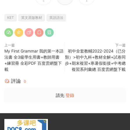
1
1
KET
英文原版教材
英語語法
上一篇
下一篇
My First Grammar 我的第一本語
初中全套教輔2022-2024（已分
法書 全3級學生用書+教師用書
類）>初中九科+教材全解+試卷同
+練習冊 全彩PDF 百度雲網盤下
步+期末複習+寒暑假銜接+中考總
載
複習系列彙總 百度雲網盤下載
評論
0
請先
登錄