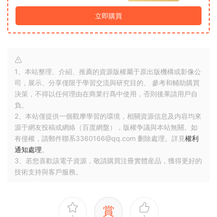
立即購買
1、本站整理、介紹、推薦的資源版權屬于原出版機構或影像公
司，展示、分享僅限于學習交流與研究目的、 參考和輔助購買
決策，不得以任何理由在商業行爲中使用，否則後果請用戶自
負。
2、本站僅提供一個觀摩學習的環境，相關資源信息及内容均來
源于網友投稿或網絡（百度網盤），版權争議與本站無關。如
有侵權，請郵件聯系3360166@qq.com 删除處理。詳見
權利
通知處理
。
3、若您喜歡該電子資源，敬請購買注冊實體産品，獲得更好的
技術支持與客戶服務。
賞