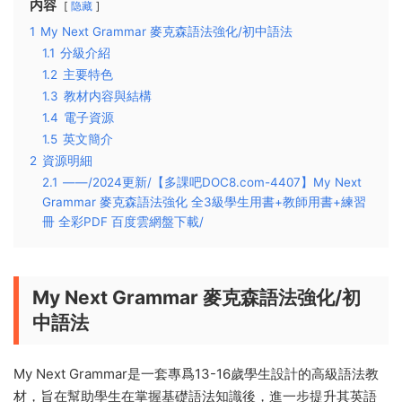
内容
隐藏
1
My Next Grammar 麥克森語法強化/初中語法
1.1
分級介紹
1.2
主要特色
1.3
教材内容與結構
1.4
電子資源
1.5
英文簡介
2
資源明細
2.1
——/2024更新/【多課吧DOC8.com-4407】My Next
Grammar 麥克森語法強化 全3級學生用書+教師用書+練習
冊 全彩PDF 百度雲網盤下載/
My Next Grammar 麥克森語法強化/初
中語法
My Next Grammar是一套專爲13-16歲學生設計的高級語法教
材，旨在幫助學生在掌握基礎語法知識後，進一步提升其英語