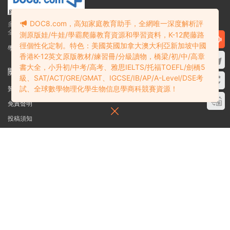
DOC8.com，高知家庭教育助手，全網唯一深度解析評
多課吧DOC8.com——高知家庭教育助手
全網唯一深度解析K12爬藤教育資源和學習資料
測原版娃/牛娃/學霸爬藤教育資源和學習資料，K-12爬藤路
徑個性化定制。特色：美國英國加拿大澳大利亞新加坡中國
學霸必備：在線網盤教育資源學習資料目錄索引
香港K-12英文原版教材/練習冊/分級讀物，橋梁/初/中/高章
書大全，小升初/中考/高考、雅思IELTS/托福TOEFL/劍橋5
關于
級、SAT/ACT/GRE/GMAT、IGCSE/IB/AP/A-Level/DSE考
試、全球數學物理化學生物信息學商科競賽資源！
贊助細則
免責聲明
投稿須知
聯系站長
搜索
在線搜索GK-G12海量英文原版教材/章節書/國際考試/學科競賽資料！
資料失效？沒找到需要的？網站意見建議？請提交工單
查看我的工單