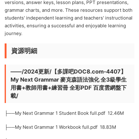
versions, answer keys, lesson plans, PPT presentations,
grammar charts, and more. These resources support both
students' independent learning and teachers' instructional
activities, ensuring a successful and enjoyable learning
journey.
資源明細
——/2024更新/【多課吧DOC8.com-4407】
My Next Grammar 麥克森語法強化 全3級學生
用書+教師用書+練習冊 全彩PDF 百度雲網盤下
載/
├──My Next Grammar 1 Student Book full.pdf 12.46M
├──My Next Grammar 1 Workbook full.pdf 18.83M