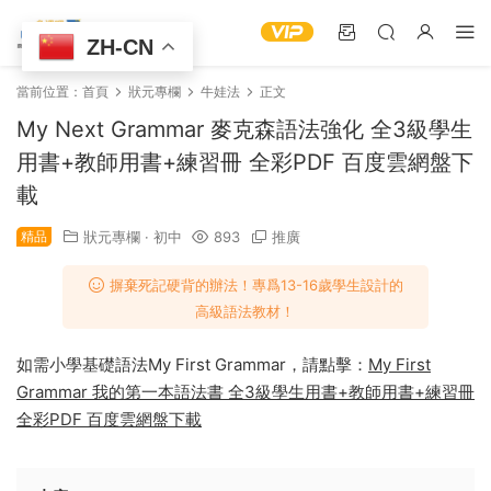
ZH-CN
當前位置：
首頁
狀元專欄
牛娃法
正文
My Next Grammar 麥克森語法強化 全3級學生
用書+教師用書+練習冊 全彩PDF 百度雲網盤下
載
精品
狀元專欄
·
初中
893
推廣
摒棄死記硬背的辦法！專爲13-16歲學生設計的
高級語法教材！
如需小學基礎語法My First Grammar，請點擊：
My First
Grammar 我的第一本語法書 全3級學生用書+教師用書+練習冊
全彩PDF 百度雲網盤下載