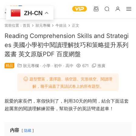
ZH-CN
當前位置：
首頁
狀元專欄
牛娃法
正文
Reading Comprehension Skills and Strategi
es 美國小學初中閱讀理解技巧和策略提升系列
叢書 英文原版PDF 百度網盤
精品
狀元專欄
·
小學
·
初中
·
高中
671
推廣
題型豐富，選擇題、填空題、完形填空、閱讀理
解，幾乎涵蓋了英語試卷上的所有題型。
親愛的家長們，寒假快到了，利用30天的時間，結合下面這套
超厲害的閱讀理解練習冊，幫助孩子的英語彎道超車！
内容
隐藏