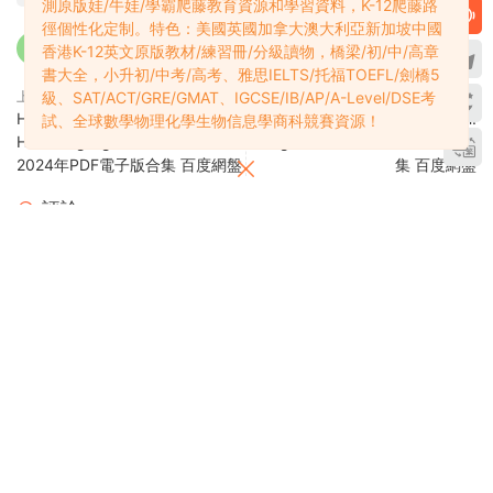
測原版娃/牛娃/學霸爬藤教育資源和學習資料，K-12爬藤路
徑個性化定制。特色：美國英國加拿大澳大利亞新加坡中國
香港K-12英文原版教材/練習冊/分級讀物，橋梁/初/中/高章
書大全，小升初/中考/高考、雅思IELTS/托福TOEFL/劍橋5
上一篇
下一篇
級、SAT/ACT/GRE/GMAT、IGCSE/IB/AP/A-Level/DSE考
Highlights High Five+Highlights
Britannica's What on Earth!
試、全球數學物理化學生物信息學商科競賽資源！
Hello+Highlights for Children
Magazine 2024年PDF電子版合
2024年PDF電子版合集 百度網盤
集 百度網盤
評論
0
請先
登錄
多課吧DOC8.com——高知家庭教育助手
全網唯一深度解析K12爬藤教育資源和學習資料