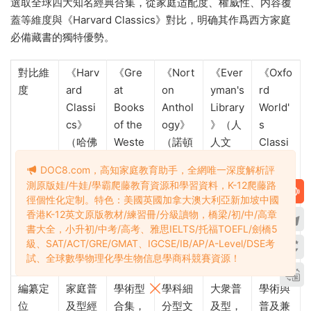
選取全球四大知名經典合集，從家庭适配度、權威性、内容覆
蓋等維度與《Harvard Classics》對比，明确其作爲西方家庭
必備藏書的獨特優勢。
對比維
《Harv
《Gre
《Nort
《Ever
《Oxfo
度
ard
at
on
yman's
rd
Classi
Books
Anthol
Library
World'
cs》
of the
ogy》
》（人
s
（哈佛
Weste
（諾頓
人文
Classi
百年經
rn
文選）
庫）系
cs》
DOC8.com，高知家庭教育助手，全網唯一深度解析評
典）50
World
系列
列
（牛津
測原版娃/牛娃/學霸爬藤教育資源和學習資料，K-12爬藤路
冊
》（西
世界經
徑個性化定制。特色：美國英國加拿大澳大利亞新加坡中國
方世界
典）系
香港K-12英文原版教材/練習冊/分級讀物，橋梁/初/中/高章
的偉大
列
書大全，小升初/中考/高考、雅思IELTS/托福TOEFL/劍橋5
級、SAT/ACT/GRE/GMAT、IGCSE/IB/AP/A-Level/DSE考
著作）
試、全球數學物理化學生物信息學商科競賽資源！
54冊
編纂定
家庭普
學術型
學科細
大衆普
學術與
位
及型經
合集，
分型文
及型，
普及兼