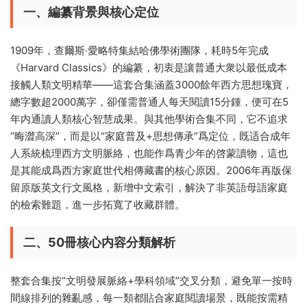
一、編纂背景與核心定位
1909年，查爾斯·愛略特集結哈佛學術團隊，耗時5年完成
《Harvard Classics》的編纂，初衷是讓普通大衆以最低成本
接觸人類文明精華——這套合集涵蓋3000餘年西方思想瑰寶，
總字數超2000萬字，卻僅需普通人每天閱讀15分鍾，便可在5
年内通讀人類核心智慧成果。與其他學術合集不同，它不追求
“晦澀高深”，而是以“家庭普及+思想傳承”爲定位，既适合成年
人系統梳理西方文明脈絡，也能作爲青少年的啓蒙讀物，這也
是其能成爲西方家庭世代相傳藏書的核心原因。2006年再版保
留原版英文行文風格，新增中文索引，解決了非英語母語家庭
的檢索難題，進一步拓寬了收藏群體。
二、50冊核心内容分類解析
整套合集按“文明發展脈絡+學科領域”交叉分類，避免單一按時
間線排列的雜亂感，每一類都貼合家庭閱讀場景，既能按需精