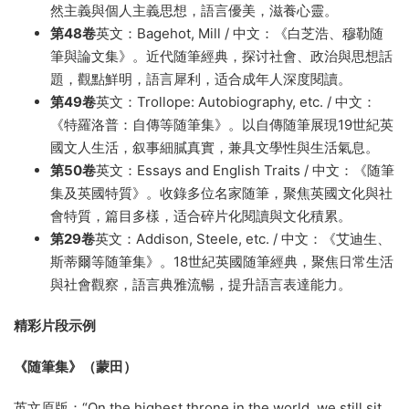
然主義與個人主義思想，語言優美，滋養心靈。
第48卷
英文：Bagehot, Mill / 中文：《白芝浩、穆勒随
筆與論文集》。近代随筆經典，探讨社會、政治與思想話
題，觀點鮮明，語言犀利，适合成年人深度閱讀。
第49卷
英文：Trollope: Autobiography, etc. / 中文：
《特羅洛普：自傳等随筆集》。以自傳随筆展現19世紀英
國文人生活，叙事細膩真實，兼具文學性與生活氣息。
第50卷
英文：Essays and English Traits / 中文：《随筆
集及英國特質》。收錄多位名家随筆，聚焦英國文化與社
會特質，篇目多樣，适合碎片化閱讀與文化積累。
第29卷
英文：Addison, Steele, etc. / 中文：《艾迪生、
斯蒂爾等随筆集》。18世紀英國随筆經典，聚焦日常生活
與社會觀察，語言典雅流暢，提升語言表達能力。
精彩片段示例
《随筆集》（蒙田）
英文原版：“On the highest throne in the world, we still sit