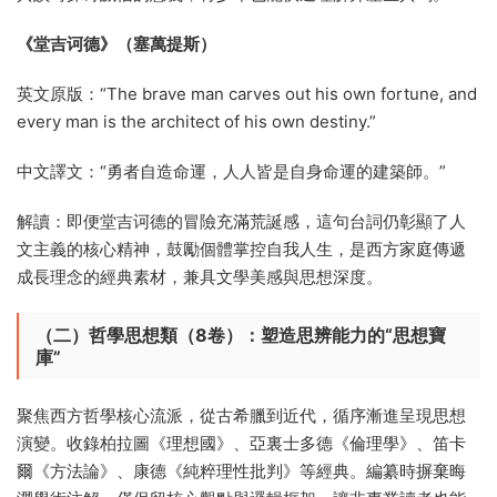
《堂吉诃德》（塞萬提斯）
英文原版：“The brave man carves out his own fortune, and
every man is the architect of his own destiny.”
中文譯文：“勇者自造命運，人人皆是自身命運的建築師。”
解讀：即便堂吉诃德的冒險充滿荒誕感，這句台詞仍彰顯了人
文主義的核心精神，鼓勵個體掌控自我人生，是西方家庭傳遞
成長理念的經典素材，兼具文學美感與思想深度。
（二）哲學思想類（8卷）：塑造思辨能力的“思想寶
庫”
聚焦西方哲學核心流派，從古希臘到近代，循序漸進呈現思想
演變。收錄柏拉圖《理想國》、亞裏士多德《倫理學》、笛卡
爾《方法論》、康德《純粹理性批判》等經典。編纂時摒棄晦