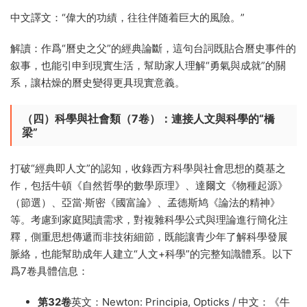
中文譯文：“偉大的功績，往往伴随着巨大的風險。”
解讀：作爲“曆史之父”的經典論斷，這句台詞既貼合曆史事件的
叙事，也能引申到現實生活，幫助家人理解“勇氣與成就”的關
系，讓枯燥的曆史變得更具現實意義。
（四）科學與社會類（7卷）：連接人文與科學的“橋
梁”
打破“經典即人文”的認知，收錄西方科學與社會思想的奠基之
作，包括牛頓《自然哲學的數學原理》、達爾文《物種起源》
（節選）、亞當·斯密《國富論》、孟德斯鸠《論法的精神》
等。考慮到家庭閱讀需求，對複雜科學公式與理論進行簡化注
釋，側重思想傳遞而非技術細節，既能讓青少年了解科學發展
脈絡，也能幫助成年人建立“人文+科學”的完整知識體系。以下
爲7卷具體信息：
第32卷
英文：Newton: Principia, Opticks / 中文：《牛