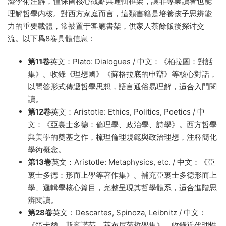
澀學術注解，僅保留核心觀點與邏輯框架，讓非專業讀者也能
理解哲學内核。對西方家庭而言，這類書籍是培養孩子思辨能
力的重要載體，常被置于客廳書架，供家人茶餘飯後探讨交
流。以下爲8卷具體信息：
第11卷
英文：Plato: Dialogues / 中文：《柏拉圖：對話
集》。收錄《理想國》《蘇格拉底的申辯》等核心對話，
以問答形式傳遞哲學思想，語言通俗易理解，适合入門閱
讀。
第12卷
英文：Aristotle: Ethics, Politics, Poetics / 中
文：《亞裏士多德：倫理學、政治學、詩學》。西方哲學
與美學的奠基之作，梳理倫理規範與政治理想，注釋簡化
學術概念。
第13卷
英文：Aristotle: Metaphysics, etc. / 中文：《亞
裏士多德：形而上學等著作集》。補充亞裏士多德形而上
學、邏輯學核心篇目，完整呈現其哲學體系，适合進階思
辨閱讀。
第28卷
英文：Descartes, Spinoza, Leibnitz / 中文：
《笛卡爾、斯賓諾莎、萊布尼茨哲學集》。收錄近代理性