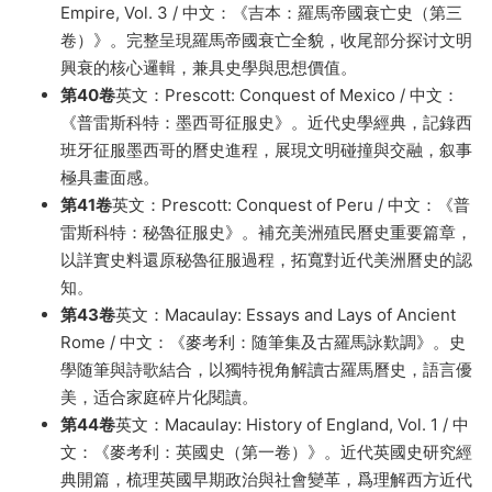
Empire, Vol. 3 / 中文：《吉本：羅馬帝國衰亡史（第三
卷）》。完整呈現羅馬帝國衰亡全貌，收尾部分探讨文明
興衰的核心邏輯，兼具史學與思想價值。
第40卷
英文：Prescott: Conquest of Mexico / 中文：
《普雷斯科特：墨西哥征服史》。近代史學經典，記錄西
班牙征服墨西哥的曆史進程，展現文明碰撞與交融，叙事
極具畫面感。
第41卷
英文：Prescott: Conquest of Peru / 中文：《普
雷斯科特：秘魯征服史》。補充美洲殖民曆史重要篇章，
以詳實史料還原秘魯征服過程，拓寬對近代美洲曆史的認
知。
第43卷
英文：Macaulay: Essays and Lays of Ancient
Rome / 中文：《麥考利：随筆集及古羅馬詠歎調》。史
學随筆與詩歌結合，以獨特視角解讀古羅馬曆史，語言優
美，适合家庭碎片化閱讀。
第44卷
英文：Macaulay: History of England, Vol. 1 / 中
文：《麥考利：英國史（第一卷）》。近代英國史研究經
典開篇，梳理英國早期政治與社會變革，爲理解西方近代