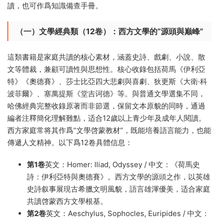
讀，也可作爲知識備查手冊。
（一）文學經典類（12卷）：西方文學的“源頭與巅峰”
這類書籍是家庭共讀的核心素材，涵蓋史詩、戲劇、小說、散
文等體裁，兼顧可讀性與思想性。核心收錄包括荷馬《伊利亞
特》《奧德賽》、莎士比亞四大悲劇與喜劇、狄更斯《大衛·科
波菲爾》、塞萬提斯《堂吉诃德》等。與普通文學選集不同，
哈佛經典完整收錄原著而非節選，保留文本原貌的同時，通過
編者注釋簡化理解難點，适合12歲以上青少年及成年人閱讀。
西方家庭常将其作爲“文學啓蒙教材”，既能培養語言能力，也能
傳遞人文精神。以下爲12卷具體信息：
第1卷
英文：Homer: Iliad, Odyssey / 中文：《荷馬史
詩：伊利亞特與奧德賽》。西方文學的源頭之作，以英雄
史詩叙事展現古希臘文明風貌，語言雄渾優美，适合家庭
共讀啓蒙西方文學根基。
第2卷
英文：Aeschylus, Sophocles, Euripides / 中文：