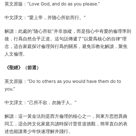
英文原版：“Love God, and do as you please.”
中文譯文：“愛上帝，并随心所欲而行。”
解讀：此處的“随心所欲”并非放縱，而是指心中有愛的倫理準則
後，行爲自然合乎正道。這句話傳遞了“以愛爲核心的自律”理
念，适合家庭探讨倫理與行爲的關系，避免宗教化解讀，聚焦
人文倫理。
《聖經》（節選）
英文原版：“Do to others as you would have them do to
you.”
中文譯文：“己所不欲，勿施于人。”
解讀：這一黃金法則是西方倫理的核心之一，與東方思想異曲
同工，适合跨文化家庭共讀時探讨普世道德觀，簡單直白的表
述也能讓青少年快速理解并踐行。