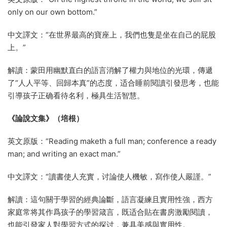
only on our own bottom.”
中文譯文：“在世界最高的寶座上，我們也隻是坐在自己的屁股
上。”
解讀：蒙田用幽默直白的語言消解了權力與地位的光環，傳遞
了“人人平等、回歸本真”的态度，适合睡前閱讀引發思考，也能
引導孩子正确看待名利，極具生活智慧。
《論說文集》（培根）
英文原版：“Reading maketh a full man; conference a ready
man; and writing an exact man.”
中文譯文：“讀書使人充實，讨論使人機敏，寫作使人嚴謹。”
解讀：這句關于學習的經典論斷，語言凝練且實用性強，西方
家庭常将其作爲孩子的學習箴言，既适合貼在書房激勵閱讀，
也能引發家人對學習方式的探讨，兼具美感與實用性。