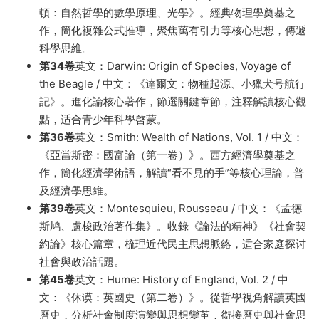
頓：自然哲學的數學原理、光學》。經典物理學奠基之
作，簡化複雜公式推導，聚焦萬有引力等核心思想，傳遞
科學思維。
第34卷
英文：Darwin: Origin of Species, Voyage of
the Beagle / 中文：《達爾文：物種起源、小獵犬号航行
記》。進化論核心著作，節選關鍵章節，注釋解讀核心觀
點，适合青少年科學啓蒙。
第36卷
英文：Smith: Wealth of Nations, Vol. 1 / 中文：
《亞當斯密：國富論（第一卷）》。西方經濟學奠基之
作，簡化經濟學術語，解讀“看不見的手”等核心理論，普
及經濟學思維。
第39卷
英文：Montesquieu, Rousseau / 中文：《孟德
斯鸠、盧梭政治著作集》。收錄《論法的精神》《社會契
約論》核心篇章，梳理近代民主思想脈絡，适合家庭探讨
社會與政治話題。
第45卷
英文：Hume: History of England, Vol. 2 / 中
文：《休谟：英國史（第二卷）》。從哲學視角解讀英國
曆史，分析社會制度演變與思想變革，銜接曆史與社會思