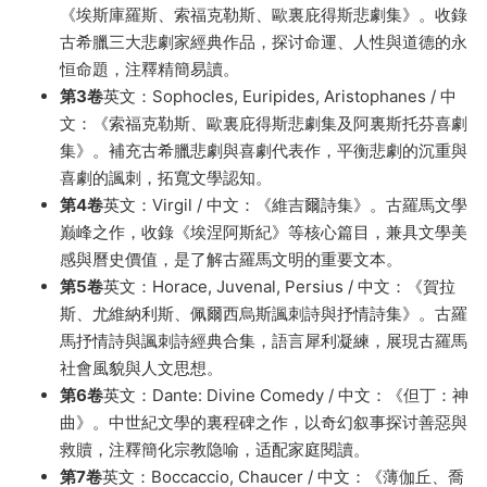
《埃斯庫羅斯、索福克勒斯、歐裏庇得斯悲劇集》。收錄
古希臘三大悲劇家經典作品，探讨命運、人性與道德的永
恒命題，注釋精簡易讀。
第3卷
英文：Sophocles, Euripides, Aristophanes / 中
文：《索福克勒斯、歐裏庇得斯悲劇集及阿裏斯托芬喜劇
集》。補充古希臘悲劇與喜劇代表作，平衡悲劇的沉重與
喜劇的諷刺，拓寬文學認知。
第4卷
英文：Virgil / 中文：《維吉爾詩集》。古羅馬文學
巅峰之作，收錄《埃涅阿斯紀》等核心篇目，兼具文學美
感與曆史價值，是了解古羅馬文明的重要文本。
第5卷
英文：Horace, Juvenal, Persius / 中文：《賀拉
斯、尤維納利斯、佩爾西烏斯諷刺詩與抒情詩集》。古羅
馬抒情詩與諷刺詩經典合集，語言犀利凝練，展現古羅馬
社會風貌與人文思想。
第6卷
英文：Dante: Divine Comedy / 中文：《但丁：神
曲》。中世紀文學的裏程碑之作，以奇幻叙事探讨善惡與
救贖，注釋簡化宗教隐喻，适配家庭閱讀。
第7卷
英文：Boccaccio, Chaucer / 中文：《薄伽丘、喬