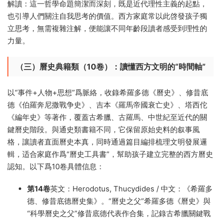
解讀：這一哲學命題簡潔而深刻，既是近代理性主義的起點，
也引導人們關注自我思考的價值。西方家庭常以此啓發孩子獨
立思考，無需複雜注解，便能讓不同年齡段讀者感受到理性的
力量。
（三）曆史典籍類（10卷）：讀懂西方文明的“時間軸”
以“事件+人物+思想”爲脈絡，收錄希羅多德《曆史》、修昔底
德《伯羅奔尼撒戰争史》、吉本《羅馬帝國衰亡史》、塔西佗
《編年史》等著作，覆蓋古希臘、古羅馬、中世紀至近代的關
鍵曆史階段。與通史類書籍不同，它保留原始史料的叙事風
格，讓讀者直面曆史本真，同時通過篇目編排梳理文明發展邏
輯，适合家庭作爲“曆史工具書”，幫助孩子建立完整的西方曆史
認知。以下爲10卷具體信息：
第14卷
英文：Herodotus, Thucydides / 中文：《希羅多
德、修昔底德曆史集》。“曆史之父”希羅多德《曆史》與
“科學曆史之父”修昔底德代表作合集，記錄古希臘關鍵戰