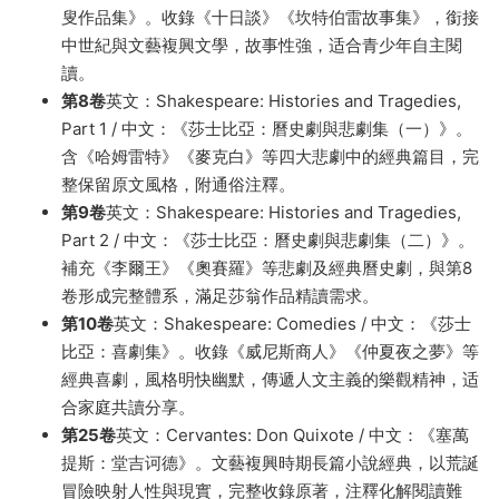
叟作品集》。收錄《十日談》《坎特伯雷故事集》，銜接
中世紀與文藝複興文學，故事性強，适合青少年自主閱
讀。
第8卷
英文：Shakespeare: Histories and Tragedies,
Part 1 / 中文：《莎士比亞：曆史劇與悲劇集（一）》。
含《哈姆雷特》《麥克白》等四大悲劇中的經典篇目，完
整保留原文風格，附通俗注釋。
第9卷
英文：Shakespeare: Histories and Tragedies,
Part 2 / 中文：《莎士比亞：曆史劇與悲劇集（二）》。
補充《李爾王》《奧賽羅》等悲劇及經典曆史劇，與第8
卷形成完整體系，滿足莎翁作品精讀需求。
第10卷
英文：Shakespeare: Comedies / 中文：《莎士
比亞：喜劇集》。收錄《威尼斯商人》《仲夏夜之夢》等
經典喜劇，風格明快幽默，傳遞人文主義的樂觀精神，适
合家庭共讀分享。
第25卷
英文：Cervantes: Don Quixote / 中文：《塞萬
提斯：堂吉诃德》。文藝複興時期長篇小說經典，以荒誕
冒險映射人性與現實，完整收錄原著，注釋化解閱讀難