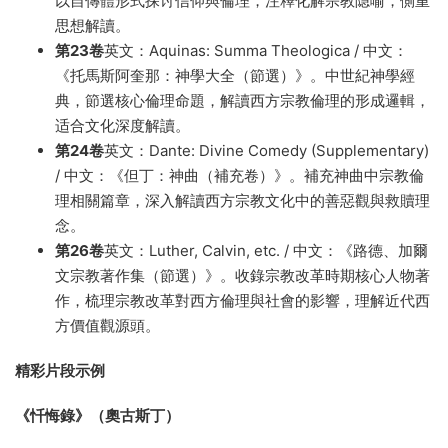
以自傳體形式探讨信仰與倫理，注釋化解宗教隐喻，側重
思想解讀。
第23卷
英文：Aquinas: Summa Theologica / 中文：
《托馬斯阿奎那：神學大全（節選）》。中世紀神學經
典，節選核心倫理命題，解讀西方宗教倫理的形成邏輯，
适合文化深度解讀。
第24卷
英文：Dante: Divine Comedy (Supplementary)
/ 中文：《但丁：神曲（補充卷）》。補充神曲中宗教倫
理相關篇章，深入解讀西方宗教文化中的善惡觀與救贖理
念。
第26卷
英文：Luther, Calvin, etc. / 中文：《路德、加爾
文宗教著作集（節選）》。收錄宗教改革時期核心人物著
作，梳理宗教改革對西方倫理與社會的影響，理解近代西
方價值觀源頭。
精彩片段示例
《忏悔錄》（奧古斯丁）