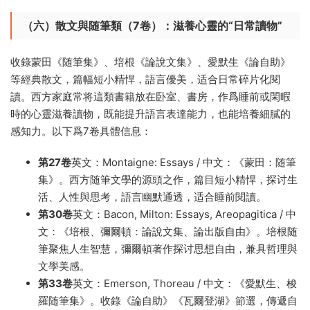
（六）散文與随筆類（7卷）：滋養心靈的“日常讀物”
收錄蒙田《随筆集》、培根《論說文集》、愛默生《論自助》
等經典散文，篇幅短小精悍，語言優美，适合日常碎片化閱
讀。西方家庭常将這類書籍放在卧室、書房，作爲睡前或閑暇
時的心靈滋養讀物，既能提升語言表達能力，也能培養細膩的
感知力。以下爲7卷具體信息：
第27卷
英文：Montaigne: Essays / 中文：《蒙田：随筆
集》。西方随筆文學的源頭之作，篇目短小精悍，探讨生
活、人性與思考，語言幽默通透，适合睡前閱讀。
第30卷
英文：Bacon, Milton: Essays, Areopagitica / 中
文：《培根、彌爾頓：論說文集、論出版自由》。培根随
筆聚焦人生智慧，彌爾頓著作探讨思想自由，兼具哲理與
文學美感。
第33卷
英文：Emerson, Thoreau / 中文：《愛默生、梭
羅随筆集》。收錄《論自助》《瓦爾登湖》節選，傳遞自