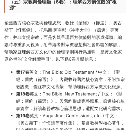
（五）宗教與倫理類（6卷）：理解西方價值觀的“根
源”
聚焦西方核心宗教與倫理思想，收錄《聖經》（節選）、奧古
斯丁《忏悔錄》、托馬斯·阿奎那《神學大全》（節選）等著
作，并非宣揚宗教，而是客觀呈現西方價值觀的形成源頭。編
纂時尊重多元視角，附帶編者對宗教思想與社會影響的解讀，
幫助家庭理解西方文化中的倫理準則與行爲邏輯，是跨文化家
庭必備的“文化解讀手冊”。以下爲6卷具體信息：
第17卷
英文：The Bible: Old Testament / 中文：《聖
經：舊約（節選）》。客觀收錄舊約核心篇章，不附加宗
教說教，僅注釋文化背景，幫助理解西方宗教文化根源。
第18卷
英文：The Bible: New Testament / 中文：《聖
經：新約（節選）》。與舊約形成完整體系，節選核心叙
事篇章，解讀基督教核心倫理思想，适配文化研究需求。
第19卷
英文：Augustine: Confessions, etc. / 中文：
《奧古斯丁：忏悔錄等著作集》。基督教神學核心著作，