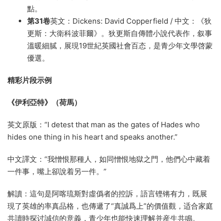
點。
第31卷
英文：Dickens: David Copperfield / 中文：《狄
更斯：大衛科波菲爾》。狄更斯自傳體小說代表作，叙事
溫暖細膩，展現19世紀英國社會百态，是青少年文學啓蒙
優選。
精彩片段示例
《伊利亞特》（荷馬）
英文原版：“I detest that man as the gates of Hades who
hides one thing in his heart and speaks another.”
中文譯文：“我憎恨那種人，如同憎恨地獄之門，他們心中藏着
一件事，嘴上卻說着另一件。”
解讀：這句是阿喀琉斯對虛僞者的控訴，語言铿锵有力，既展
現了英雄的率真品格，也傳遞了“真誠爲上”的價值觀，适合家庭
共讀時探讨誠信的意義，青少年也能快速理解并産生共鳴。