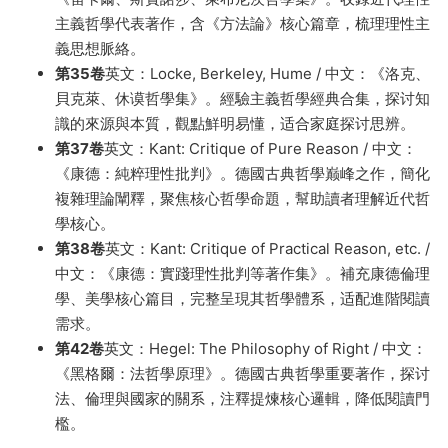
主義哲學代表著作，含《方法論》核心篇章，梳理理性主
義思想脈絡。
第35卷
英文：Locke, Berkeley, Hume / 中文：《洛克、
貝克萊、休谟哲學集》。經驗主義哲學經典合集，探讨知
識的來源與本質，觀點鮮明易懂，适合家庭探讨思辨。
第37卷
英文：Kant: Critique of Pure Reason / 中文：
《康德：純粹理性批判》。德國古典哲學巅峰之作，簡化
複雜理論闡釋，聚焦核心哲學命題，幫助讀者理解近代哲
學核心。
第38卷
英文：Kant: Critique of Practical Reason, etc. /
中文：《康德：實踐理性批判等著作集》。補充康德倫理
學、美學核心篇目，完整呈現其哲學體系，适配進階閱讀
需求。
第42卷
英文：Hegel: The Philosophy of Right / 中文：
《黑格爾：法哲學原理》。德國古典哲學重要著作，探讨
法、倫理與國家的關系，注釋提煉核心邏輯，降低閱讀門
檻。