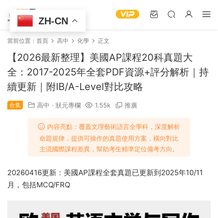
ZH-CN
當前位置：
首頁
高中
化學
正文
【2026最新整理】美國AP課程20科真題大
全：2017-2025年全套PDF資源+評分解析｜持
續更新｜附IB/A-Level對比攻略
合集
高中
·
狀元專欄
1.55k
推廣
内容亮點：覆蓋文理藝術語言全學科，深度解析
命題規律，提供可操作的真題使用方案，橫向對比
主流國際課程差異，幫助考生精準定位備考方向。
20260416更新：美國AP課程全套真題已更新到2025年10/11
月，包括MCQ/FRQ