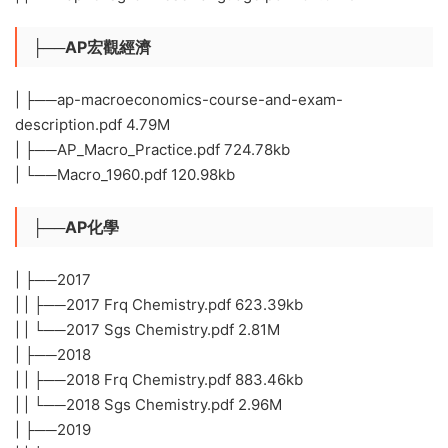
├──AP宏觀經濟
| ├──ap-macroeconomics-course-and-exam-
description.pdf 4.79M
| ├──AP_Macro_Practice.pdf 724.78kb
| └──Macro_1960.pdf 120.98kb
├──AP化學
| ├──2017
| | ├──2017 Frq Chemistry.pdf 623.39kb
| | └──2017 Sgs Chemistry.pdf 2.81M
| ├──2018
| | ├──2018 Frq Chemistry.pdf 883.46kb
| | └──2018 Sgs Chemistry.pdf 2.96M
| ├──2019