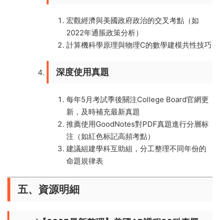
宏觀經濟與美國政府政治的交叉考點（如
2022年通脹政策分析）
計算機科學原理與物理C的數學建模共性技巧
​深度使用真題
每年5月考試季後關注College Board官網更
新，及時補充最新真題
推薦使用GoodNotes對PDF真題進行分層标
注（如紅色标記高頻考點）
建議組建學科互助組，分工整理不同年份的
命題規律表
五、資源明細