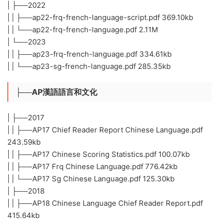
| ├──2022
| | ├──ap22-frq-french-language-script.pdf 369.10kb
| | └──ap22-frq-french-language.pdf 2.11M
| └──2023
| | ├──ap23-frq-french-language.pdf 334.61kb
| | └──ap23-sg-french-language.pdf 285.35kb
├──AP漢語語言和文化
| ├──2017
| | ├──AP17 Chief Reader Report Chinese Language.pdf
243.59kb
| | ├──AP17 Chinese Scoring Statistics.pdf 100.07kb
| | ├──AP17 Frq Chinese Language.pdf 776.42kb
| | └──AP17 Sg Chinese Language.pdf 125.30kb
| ├──2018
| | ├──AP18 Chinese Language Chief Reader Report.pdf
415.64kb