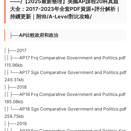
——/【2025最新整理】美國AP課程20科真題
大全：2017-2023年全套PDF資源+評分解析｜
持續更新｜附IB/A-Level對比攻略/
├──AP比較政府和政治
| ├──2017
| | ├──AP17 Frq Comparative Government and Politics.pdf
115.96kb
| | └──AP17 Sgs Comparative Government and Politics.pdf
245.31kb
| ├──2018
| | ├──AP18 Frq Comparative Government and Politics.pdf
185.08kb
| | └──AP18 Sgs Comparative Government and Politics.pdf
259.75kb
| ├──2019
| | ├──AP19 Frq Comparative Government and Politics Set