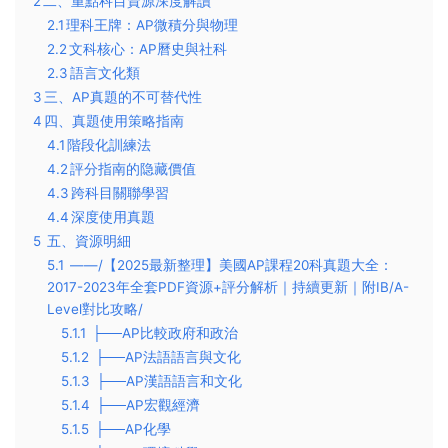
2
​二、重點科目資源深度解讀
2.1
​理科王牌：AP微積分與物理​
2.2
​文科核心：AP曆史與社科​
2.3
​語言文化類​
3
​三、AP真題的不可替代性
4
​四、真題使用策略指南
4.1
​階段化訓練法​
4.2
​評分指南的隐藏價值​
4.3
​跨科目關聯學習​
4.4
​深度使用真題
5
五、資源明細
5.1
——/【2025最新整理】美國AP課程20科真題大全：
2017-2023年全套PDF資源+評分解析｜持續更新｜附IB/A-
Level對比攻略/
5.1.1
├──AP比較政府和政治
5.1.2
├──AP法語語言與文化
5.1.3
├──AP漢語語言和文化
5.1.4
├──AP宏觀經濟
5.1.5
├──AP化學