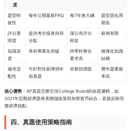
度
題型時
每年公開最新FRQ
每7年換大綱
題型固化周
效性
期長
評分透
提供考生樣卷與得
僅公布評分
範例有限
明度
分點
框架
知識深
單科專業化突破
跨學科整合
模塊化知識
度
要求高
結構
備考适
可針對性刷薄弱年
依賴預測題
曆年題重複
配性
份真題
率高
核心優勢
：AP真題完整呈現College Board的命題邏輯，如
2021年宏觀經濟題将美聯儲政策與加密貨币結合，直接反映現
實經濟熱點。
四、真題使用策略指南