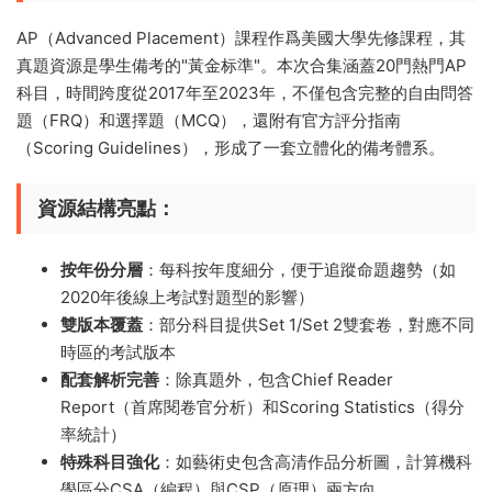
AP（Advanced Placement）課程作爲美國大學先修課程，其
真題資源是學生備考的"黃金标準"。本次合集涵蓋20門熱門AP
科目，時間跨度從2017年至2023年，不僅包含完整的自由問答
題（FRQ）和選擇題（MCQ），還附有官方評分指南
（Scoring Guidelines），形成了一套立體化的備考體系。
資源結構亮點
：
按年份分層
：每科按年度細分，便于追蹤命題趨勢（如
2020年後線上考試對題型的影響）
雙版本覆蓋
：部分科目提供Set 1/Set 2雙套卷，對應不同
時區的考試版本
配套解析完善
：除真題外，包含Chief Reader
Report（首席閱卷官分析）和Scoring Statistics（得分
率統計）
特殊科目強化
：如藝術史包含高清作品分析圖，計算機科
學區分CSA（編程）與CSP（原理）兩方向