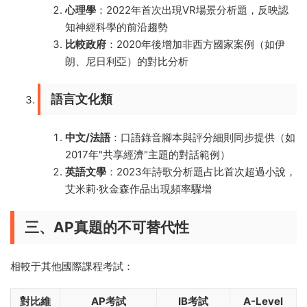
心理學
：2022年首次出現VR場景分析題，反映認
知神經科學的前沿趨勢
比較政府
：2020年後增加非西方國家案例（如伊
朗、尼日利亞）的對比分析
語言文化類
中文/法語
：口語錄音腳本與評分細則同步提供（如
2017年"共享經濟"主題的對話範例）
英語文學
：2023年詩歌分析題占比首次超過小說，
艾米莉·狄金森作品出現頻率驟增
三、AP真題的不可替代性
相較于其他國際課程考試：
對比維
AP考試
IB考試
A-Level