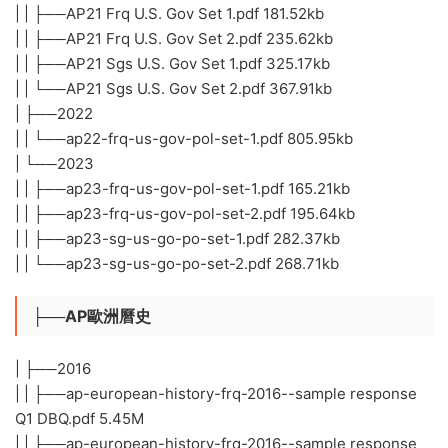
| | ├──AP21 Frq U.S. Gov Set 1.pdf 181.52kb
| | ├──AP21 Frq U.S. Gov Set 2.pdf 235.62kb
| | ├──AP21 Sgs U.S. Gov Set 1.pdf 325.17kb
| | └──AP21 Sgs U.S. Gov Set 2.pdf 367.91kb
| ├──2022
| | └──ap22-frq-us-gov-pol-set-1.pdf 805.95kb
| └──2023
| | ├──ap23-frq-us-gov-pol-set-1.pdf 165.21kb
| | ├──ap23-frq-us-gov-pol-set-2.pdf 195.64kb
| | ├──ap23-sg-us-go-po-set-1.pdf 282.37kb
| | └──ap23-sg-us-go-po-set-2.pdf 268.71kb
├──AP歐洲曆史
| ├──2016
| | ├──ap-european-history-frq-2016--sample response
Q1 DBQ.pdf 5.45M
| | ├──ap-european-history-frq-2016--sample response