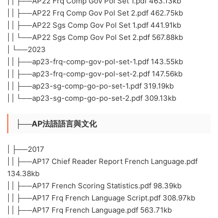
| | ├──AP22 Frq Comp Gov Pol Set 1.pdf 463.13kb
| | ├──AP22 Frq Comp Gov Pol Set 2.pdf 462.75kb
| | ├──AP22 Sgs Comp Gov Pol Set 1.pdf 441.91kb
| | └──AP22 Sgs Comp Gov Pol Set 2.pdf 567.88kb
| └──2023
| | ├──ap23-frq-comp-gov-pol-set-1.pdf 143.55kb
| | ├──ap23-frq-comp-gov-pol-set-2.pdf 147.56kb
| | ├──ap23-sg-comp-go-po-set-1.pdf 319.19kb
| | └──ap23-sg-comp-go-po-set-2.pdf 309.13kb
├──AP法語語言與文化
| ├──2017
| | ├──AP17 Chief Reader Report French Language.pdf
134.38kb
| | ├──AP17 French Scoring Statistics.pdf 98.39kb
| | ├──AP17 Frq French Language Script.pdf 308.97kb
| | ├──AP17 Frq French Language.pdf 563.71kb