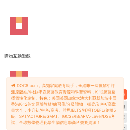
DOC8.com，高知家庭教育助手，全網唯一深度解析評
測原版娃/牛娃/學霸爬藤教育資源和學習資料，K-12爬藤路
徑個性化定制。特色：美國英國加拿大澳大利亞新加坡中國
香港K-12英文原版教材/練習冊/分級讀物，橋梁/初/中/高章
書大全，小升初/中考/高考、雅思IELTS/托福TOEFL/劍橋5
級、SAT/ACT/GRE/GMAT、IGCSE/IB/AP/A-Level/DSE考
寫作練習
試、全球數學物理化學生物信息學商科競賽資源！