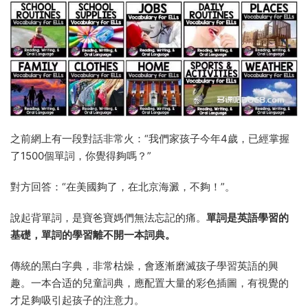
之前網上有一段對話非常火：“我們家孩子今年4歲，已經掌握
了1500個單詞，你覺得夠嗎？”
對方回答：“在美國夠了，在北京海澱，不夠！”。
說起背單詞，是寶爸寶媽們無法忘記的痛。
單詞是英語學習的
基礎，單詞的學習離不開一本詞典。
傳統的黑白字典，非常枯燥，會逐漸磨滅孩子學習英語的興
趣。一本合适的兒童詞典，應配置大量的彩色插圖，有視覺的
才足夠吸引起孩子的注意力。