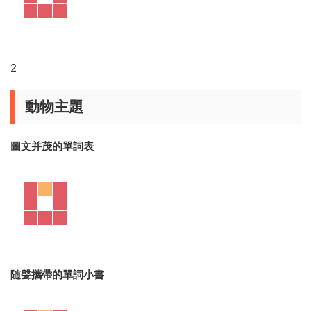
連線匹配遊戲
将對應的圖片和單詞連線
看圖圈詞