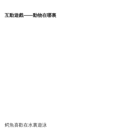
圖文并茂的單詞表
随聲攜帶的單詞小書