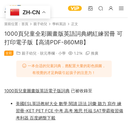
ZH-CN
當前位置：
首頁
親子幼兒
學科英語
正文
1000頁兒童全彩圖畫版英語詞典網紅練習冊 可
打印電子版【高清PDF-860MB】
全彩
親子幼兒
·
狀元專欄
·
小學
1.21k
推廣
一本合适的兒童詞典，應配置大量的彩色插圖，
有視覺的才足夠吸引起孩子的注意力！
1000頁兒童圖畫版英語電子版詞典
已被收錄至
美國ESL英語教材大全 數學 閱讀 語法 詞彙 聽力 寫作 練
習冊-KET PET FCE 中考 高考 雅思 托福 SAT學霸複習備
考利器 百度網盤下載