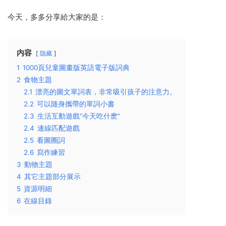
今天，多多分享給大家的是：
内容
隐藏
1
1000頁兒童圖畫版英語電子版詞典
2
食物主題
2.1
漂亮的圖文單詞表，非常吸引孩子的注意力。
2.2
可以随身攜帶的單詞小書
2.3
生活互動遊戲“今天吃什麽”
2.4
連線匹配遊戲
2.5
看圖圈詞
2.6
寫作練習
3
動物主題
4
其它主題部分展示
5
資源明細
6
在線目錄