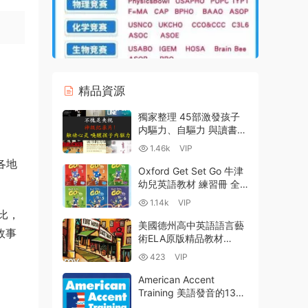
精品資源
獨家整理 45部激發孩子
内驅力、自驅力 與讀書、
勵志、勸學有關的教育紀
1.46k
VIP
錄片及電影大全 百度雲網
各地
盤下載
Oxford Get Set Go 牛津
幼兒英語教材 練習冊 全
三級PDF+MP3音頻 牛津
1.14k
VIP
少兒英語 學前英語 百度
比，
網盤下載-14.24GB
美國德州高中英語語言藝
故事
術ELA原版精品教材
Pearson
423
VIP
myPerspectives I-IV
G9-G12 全彩PDF 百度雲
American Accent
網盤下載
Training 美語發音的13個
秘訣 經典美音教材 百度