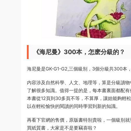
《海尼曼》300本，怎麽分級的？
海尼曼是GK-G1-G2,三個級别，3個分級共300
内容涉及自然科學、人文、地理等，算是分級讀物
了解很多知識。值得一提的是，每本書裏面都配有
本書從12頁到30多頁不等，不算厚，讓娃能夠
以在輕松愉快的閱讀的同時學習到新的知識。
再看下官網的售價，原版書特别貴啦，一個級别就要2
買紙質書，大家是不是要竊喜啦？