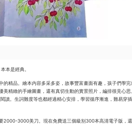
本，本本是經典。
中的精品。繪本内容多采多姿，故事豐富畫面有趣，孩子們學完
優美精緻的手繪圖畫，還有真切生動的實景照片，編排很見心思
輕松閱讀。生詞難度等也都經過精心安排，學習循序漸進，難易穿
000-3000美刀。現在免費送三個級别300本高清電子版，