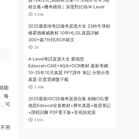
材合集+機考模拟｜深度對比IB/A-Level
5.06k
2025最新IB考試備考資源大全 23科牛津劍
橋霍德權威教材 10年HL/SL真題詳解
300+篇7分EE/EOK範文
3k
A-Level考試資源大全 愛德思
Edexcel+CAIE+AQA+OCR教材 最新考綱
10-25年10月真題 PPT課件 筆記 分類分章
真題 百度雲網盤下載
就能
3.48k
。每
2025最新IGCSE備考資源合集 劍橋CIE/愛
插，可
德思Edexcel全套教材+曆年真題+複習筆記
+課程詞彙 PDF電子版+音視頻資源
2.91k
還不用