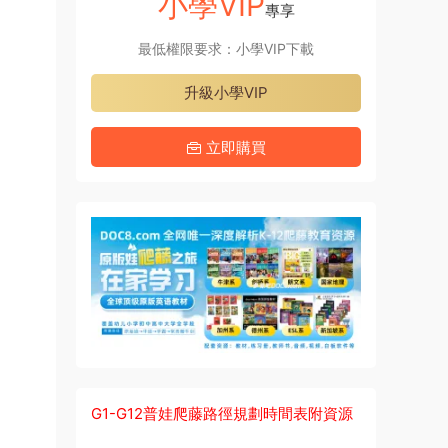
小學VIP
專享
最低權限要求：小學VIP下載
升級小學VIP
立即購買
G1-G12普娃爬藤路徑規劃時間表附資源