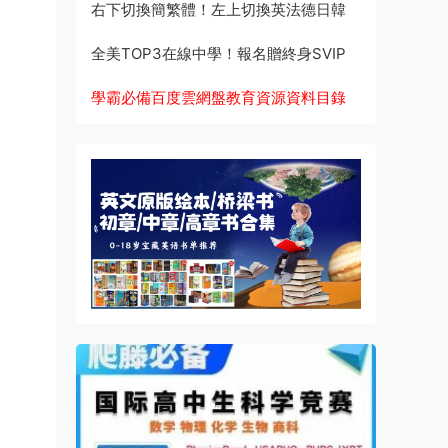
右下切換簡繁體！左上切換英法德日韓
全美TOP3在線中學！報名贈終身SVIP
學霸必備百度雲網盤教育資源資料目錄