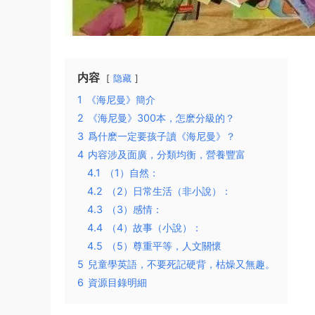
内容
隐藏
1
《海尼曼》簡介
2
《海尼曼》300本，怎麽分級的？
3
爲什麽一定要孩子讀《海尼曼》？
4
内容涉及面廣，分類均衡，營養豐富
4.1
（1）自然：
4.2
（2）日常生活（非小說）：
4.3
（3）感情：
4.4
（4）故事（小說）：
4.5
（5）尊重平等，人文關懷
5
兒童學英語，不要死記硬背，枯燥又無趣。
6
資源目錄明細