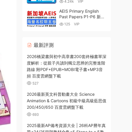
4.24k
VIP
網盤下載-345MB
AEIS Primary English
Past Papers P1-P6 新加
坡小學組AEIS英語考試真
125
VIP
題資料包全面深度解析
PDF電子版下載
最新評測
2026橋梁書與初中高章書200套終極書單深
度解析：從親子共讀到獨立思辨的完整進階
路線 附PDF+EPUB+MOBI電子書+MP3音
頻 百度雲網盤下載
527
2026最新英文科普動畫大全 Science
Animation & Cartoons 初級中級高級藍思值
200/450/650 百度雲網盤下載
693
2025最新AP備考資源大全 | 26科AP曆年真
題+24/25巴朗教材合集+5 Steps to a 5教