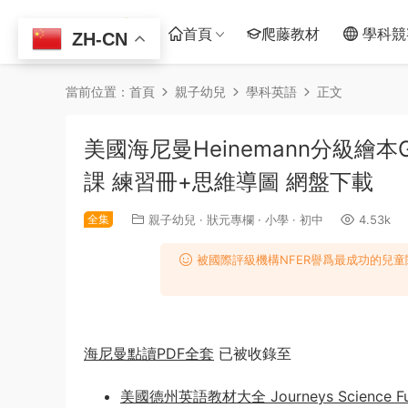
首頁
爬藤教材
學科競
ZH-CN
當前位置：
首頁
親子幼兒
學科英語
正文
美國海尼曼Heinemann分級繪本G
課 練習冊+思維導圖 網盤下載
全集
親子幼兒
·
狀元專欄
·
小學
·
初中
4.53k
被國際評級機構NFER譽爲最成功的兒童
海尼曼點讀PDF全套
已被收錄至
美國德州英語教材大全 Journeys Science F