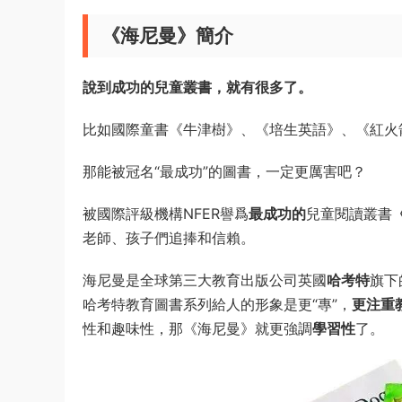
《海尼曼》簡介
說到成功的兒童叢書，就有很多了。
比如國際童書《牛津樹》、《培生英語》、《紅火
那能被冠名“最成功”的圖書，一定更厲害吧？
被國際評級機構NFER譽爲
最成功的
兒童閱讀叢書
老師、孩子們追捧和信賴。
海尼曼是全球第三大教育出版公司英國
哈考特
旗下
哈考特教育圖書系列給人的形象是更“專”，
更注重
性和趣味性，那《海尼曼》就更強調
學習性
了。