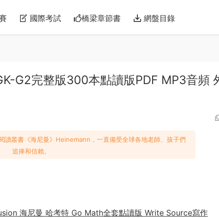
賽
國際考試
橋梁章節書
網盤目錄
K-G2完整版300本點讀版PDF MP3音頻 
閱讀叢書《海尼曼》Heinemann，一直備受全球各地老師、孩子們
追捧和信賴。
usion 海尼曼 哈考特 Go Math全套點讀版 Write Source寫作