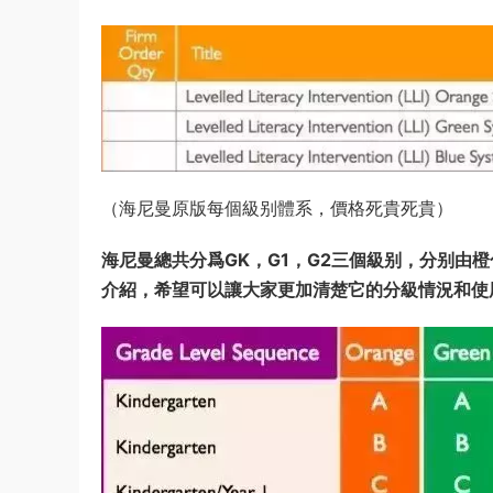
（海尼曼原版每個級别體系，價格死貴死貴）
海尼曼總共分爲GK，G1，G2三個級别，分别由
介紹，希望可以讓大家更加清楚它的分級情況和使