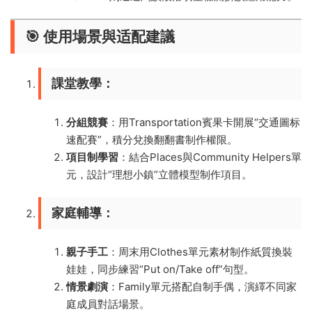
🎯 ​
​使用場景與适配建議​
​課堂教學​
​：
​分組競賽​
​：用Transportation賓果卡開展“交通圖标
速配賽”，積分兌換翻翻書制作權限。
​項目制學習​
​：結合Places與Community Helpers單
元，設計“理想小鎮”立體模型制作項目。
​家庭輔導​
​：
​親子手工​
​：周末用Clothes單元素材制作紙質換裝
娃娃，同步練習“Put on/Take off”句型。
​情景劇演​
​：Family單元搭配自制手偶，演繹不同家
庭成員對話場景。