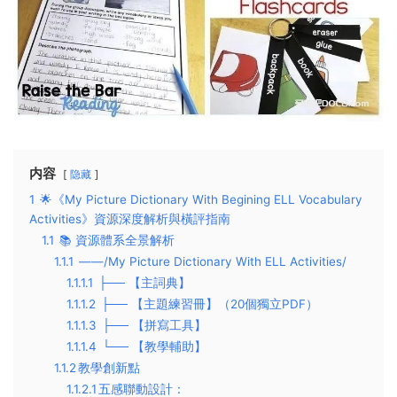
内容
隐藏
1
🌟《My Picture Dictionary With Begining ELL Vocabulary
Activities》資源深度解析與橫評指南
1.1
📚 ​​資源體系全景解析​​
1.1.1
——/My Picture Dictionary With ELL Activities/
1.1.1.1
├── 【主詞典】
1.1.1.2
├── 【主題練習冊】（20個獨立PDF）
1.1.1.3
├── 【拼寫工具】
1.1.1.4
└── 【教學輔助】
1.1.2
​​教學創新點​​
1.1.2.1
​​五感聯動設計​​：