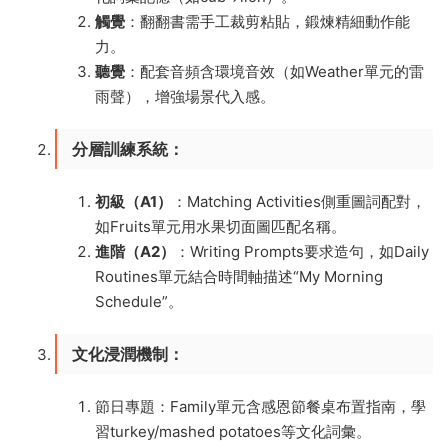
​觸覺​
​：翻翻書需手工裁剪粘貼，鍛煉精細動作能
力。
​聽覺​
​：配套音頻含環境音效（如Weather單元的雷
雨聲），增強場景代入感。
​分層訓練系統​
​：
​初級（A1）​
​：Matching Activities側重圖詞配對，
如Fruits單元用水果切面圖匹配名稱。
​進階（A2）​
​：Writing Prompts要求造句，如Daily
Routines單元結合時間軸描述“My Morning
Schedule”。
​文化浸潤機制​
​：
節日專題：Family單元含感恩節餐桌布置指南，學
習turkey/mashed potatoes等文化詞彙。