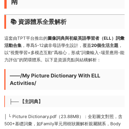
南
📚 ​
​資源體系全景解析​
這套由TPT平台推出的​
​圖像詞典與初級英語學習者（ELL）詞彙
活動合集​
​，專爲5-12歲非母語學生設計，覆蓋​
​20個生活主題​
​，
以“視覺學習+多模态互動”爲核心，形成“詞彙輸入-場景應用-能
力評估”的閉環體系。以下是資源亮點與結構解析：
——/My Picture Dictionary With ELL
Activities/
├── 【主詞典】
│ └️ Picture Dictionary.pdf（23.88MB）：全彩圖文對照，含
500+基礎詞彙，如Family單元用樹狀圖解析親屬關系，Body