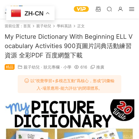
ZH-CN
當前位置：
首頁
親子幼兒
學科英語
正文
My Picture Dictionary With Beginning ELL V
ocabulary Activities 900頁圖片詞典活動練習
資源 全彩PDF 百度網盤下載
精品
親子幼兒
·
狀元專欄
·
小學
616
推廣
以“視覺學習+多模态互動”爲核心，形成“詞彙輸
入-場景應用-能力評估”的閉環體系。