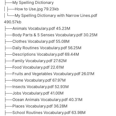
├──My Spelling Dictionary
| ├──How to Use.jpg 79.23kb
| └──My Spelling Dictionary with Narrow Lines.pdf
490.57kb
├──Animals Vocabulary.pdf 45.23M
├──Body Parts & 5 Senses Vocabulary.pdf 30.25M
├──Clothes Vocabulary.pdf 55.08M
├──Daily Routines Vocabulary.pdf 56.25M
├──Descriptions Vocabulary.pdf 69.44M
├──Family Vocabulary.pdf 27.62M
├──Food Vocabulary.pdf 22.61M
├──Fruits and Vegetables Vocabulary.pdf 26.01M
├──Home Vocabulary.pdf 67.97M
├──Insects Vocabulary.pdf 52.93M
├──Jobs Vocabulary.pdf 41.00M
├──Ocean Animals Vocabulary.pdf 40.31M
├──Places Vocabulary.pdf 36.28M
├──School Routines Vocabulary.pdf 63.98M