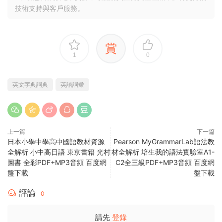
技術支持與客戶服務。
賞
1
0
英文字典詞典
英語詞彙
上一篇
下一篇
日本小學中學高中國語教材資源
Pearson MyGrammarLab語法教
全解析 小中高日語 東京書籍 光村
材全解析 培生我的語法實驗室A1-
圖書 全彩PDF+MP3音頻 百度網
C2全三級PDF+MP3音頻 百度網
盤下載
盤下載
評論
0
請先
登錄