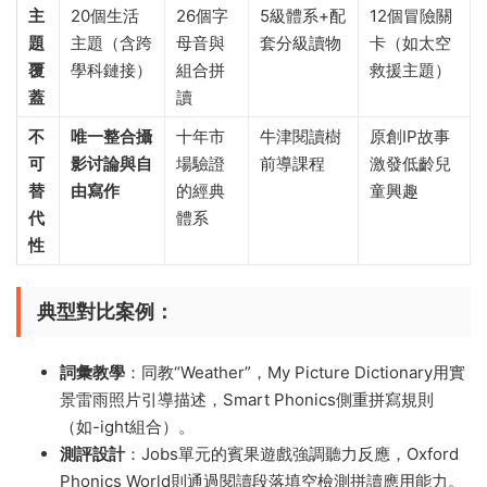
​主
20個生活
26個字
5級體系+配
12個冒險關
題
主題（含跨
母音與
套分級讀物
卡（如太空
覆
學科鏈接）
組合拼
救援主題）
蓋​
讀
​不
​唯一整合攝
十年市
牛津閱讀樹
原創IP故事
可
影讨論與自
場驗證
前導課程
激發低齡兒
替
由寫作​
的經典
童興趣
代
體系
性​
​典型對比案例​
​：
​詞彙教學​
​：同教“Weather”，My Picture Dictionary用實
景雷雨照片引導描述，Smart Phonics側重拼寫規則
（如-ight組合）。
​測評設計​
​：Jobs單元的賓果遊戲強調聽力反應，Oxford
Phonics World則通過閱讀段落填空檢測拼讀應用能力。