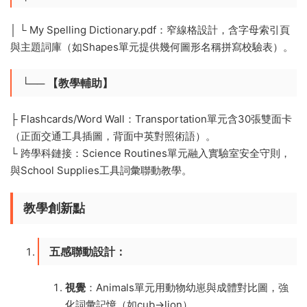
│ └️ My Spelling Dictionary.pdf：窄線格設計，含字母索引頁
與主題詞庫（如Shapes單元提供幾何圖形名稱拼寫校驗表）。
└── 【教學輔助】
├️ Flashcards/Word Wall：Transportation單元含30張雙面卡
（正面交通工具插圖，背面中英對照術語）。
└️ 跨學科鏈接：Science Routines單元融入實驗室安全守則，
與School Supplies工具詞彙聯動教學。
​教學創新點​
​五感聯動設計​
​：
​視覺​
​：Animals單元用動物幼崽與成體對比圖，強
化詞彙記憶（如cub→lion）。