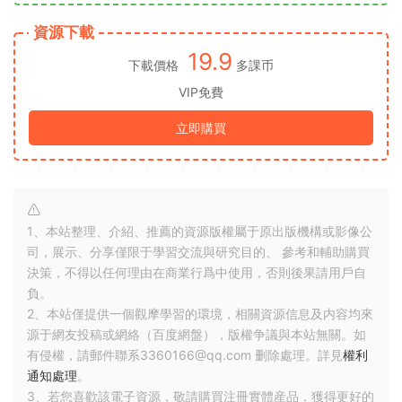
資源下載
19.9
下載價格
多課币
VIP免費
立即購買
1、本站整理、介紹、推薦的資源版權屬于原出版機構或影像公
司，展示、分享僅限于學習交流與研究目的、 參考和輔助購買
決策，不得以任何理由在商業行爲中使用，否則後果請用戶自
負。
2、本站僅提供一個觀摩學習的環境，相關資源信息及内容均來
源于網友投稿或網絡（百度網盤），版權争議與本站無關。如
有侵權，請郵件聯系3360166@qq.com 删除處理。詳見
權利
通知處理
。
3、若您喜歡該電子資源，敬請購買注冊實體産品，獲得更好的