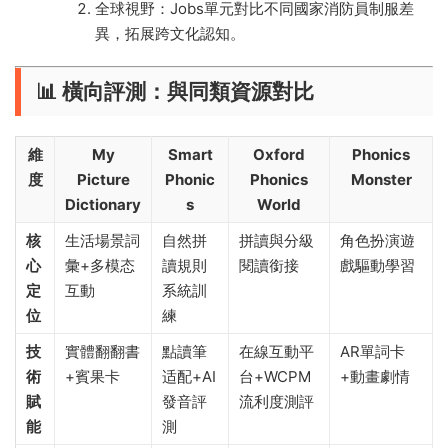
全球視野：Jobs單元對比不同國家消防員制服差
異，拓展跨文化認知。
📊 ​
​橫向評測：與同類資源對比​
​維
​My
​Smart
​Oxford
​Phonics
度​
Picture
Phonic
Phonics
Monster​
Dictionary​
s​
World​
​核
生活場景詞
自然拼
拼讀與分級
角色扮演遊
心
彙+多模态
讀規則
閱讀銜接
戲驅動學習
定
互動
系統訓
位​
練
​技
實體翻翻書
點讀筆
在線互動平
AR單詞卡
術
+賓果卡
适配+AI
台+WCPM
+動畫劇情
賦
發音評
流利度測評
能​
測