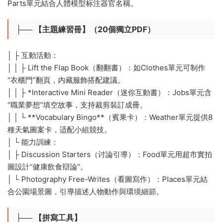
Parts單元結合人體模型标注器官名稱。
├── 【主題練習冊】（20個獨立PDF）
│ ├️ 互動活動：
│ │ ├️ Lift the Flap Book（翻翻書）：如Clothes單元可制作
“衣櫃門”翻頁，内藏服飾搭配建議。
│ │ ├️ *Interactive Mini Reader（迷你互動書）：Jobs單元含
“職業夢想”填空故事，支持裁剪裝訂成冊。
│ │ └️ **Vocabulary Bingo**（賓果卡）：Weather單元提供8
種天氣圖案卡，适配小組競技。
│ └️ 能力訓練：
│ ├️ Discussion Starters（讨論引導）：Food單元用超市實拍
圖設計“健康飲食辯論”。
│ └️ Photography Free-Writes（看圖寫作）：Places單元結
合公園場景圖，引導描述人物動作與環境細節。
├── 【拼寫工具】