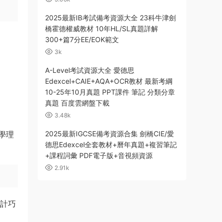
2025最新IB考試備考資源大全 23科牛津劍
橋霍德權威教材 10年HL/SL真題詳解
300+篇7分EE/EOK範文
3k
A-Level考試資源大全 愛德思
Edexcel+CAIE+AQA+OCR教材 最新考綱
10-25年10月真題 PPT課件 筆記 分類分章
真題 百度雲網盤下載
3.48k
2025最新IGCSE備考資源合集 劍橋CIE/愛
學理
德思Edexcel全套教材+曆年真題+複習筆記
+課程詞彙 PDF電子版+音視頻資源
2.91k
設計巧