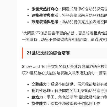
激發天然好奇心
：問題式引導符合幼兒探索
連接學習與生活
：将語言學習融入幼兒熟悉
鼓勵表達與思考
：爲幼兒提供充足的表達空
"大問題"不僅是語言學習的起點，更是培養
批判性
一問題時，幼兒不僅學習感官相關詞彙，還通過實
21世紀技能的綜合培養
Show and Tell最突出的特點是其超越單純語
項21世紀核心技能的培養融入教學活動的每一個環
交際能力
：通過小組活動、展示環節培養有
批判性思維
：解決問題的活動鼓勵幼兒進行
創造力
：手工、角色扮演等活動激發想象力
協作能力
：課堂任務鼓勵孩子們協同工作