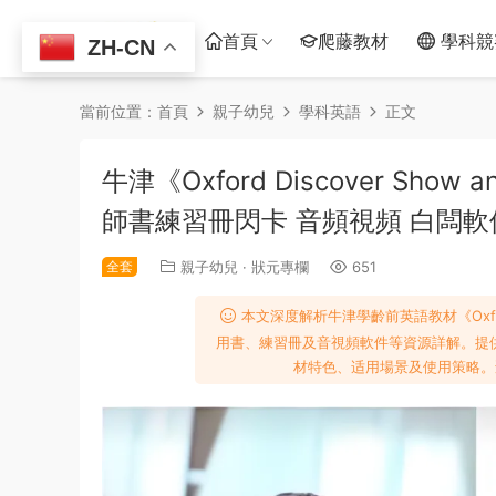
首頁
爬藤教材
學科競
ZH-CN
當前位置：
首頁
親子幼兒
學科英語
正文
牛津《Oxford Discover Sh
師書練習冊閃卡 音頻視頻 白闆軟
全套
親子幼兒
·
狀元專欄
651
本文深度解析牛津學齡前英語教材《Oxford 
用書、練習冊及音視頻軟件等資源詳解。提供與
材特色、适用場景及使用策略。