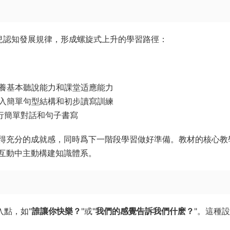
遵循幼兒認知發展規律，形成螺旋式上升的學習路徑：
培養基本聽說能力和課堂适應能力
引入簡單句型結構和初步讀寫訓練
行簡單對話和句子書寫
得充分的成就感，同時爲下一階段學習做好準備。教材的核心教
互動中主動構建知識體系。
入點，如"
誰讓你快樂？
"或"
我們的感覺告訴我們什麽？
"。這種