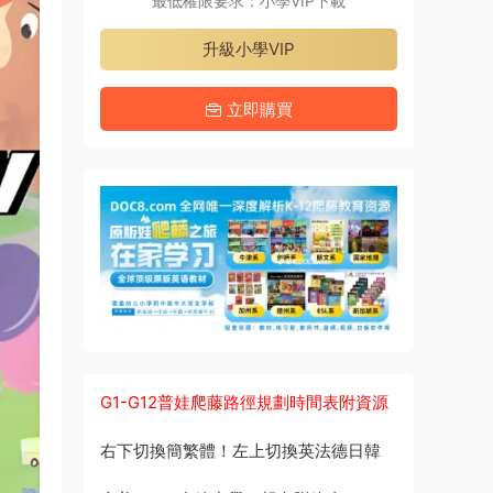
最低權限要求：小學VIP下載
升級小學VIP
立即購買
G1-G12普娃爬藤路徑規劃時間表附資源
右下切換簡繁體！左上切換英法德日韓