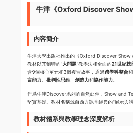
牛津《Oxford Discover S
内容簡介
牛津大學出版社推出的《Oxford Discover Show 
教材以其獨特的"
大問題
"教學法和全面的
21世紀技
含9個核心單元和3個複習故事，通過
跨學科整合
和
言能力
、
批判性思維
、
創造力
和
協作能力
。
作爲牛津Discover系列的自然延伸，Show and 
堅實基礎。教材名稱源自西方課堂經典的"展示與講
教材體系與教學理念深度解析