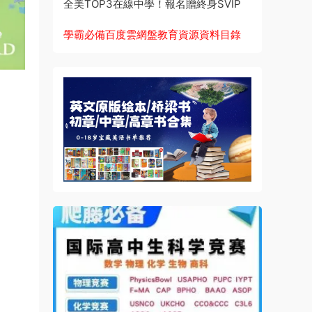
全美TOP3在線中學！報名贈終身SVIP
學霸必備百度雲網盤教育資源資料目錄