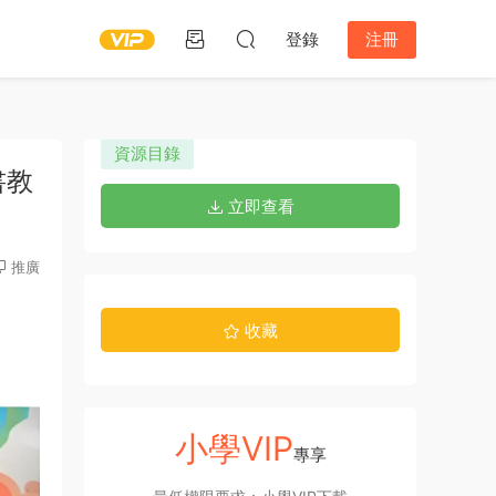
登錄
注冊
資源目錄
書教
立即查看
推廣
收藏
小學VIP
專享