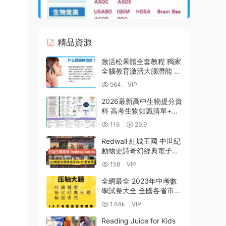
精品資源
激活松果體全套教程 獨家
全腦教育激活大腦潛能 提
升學習力 打造最強大腦
964
VIP
【MP4 MP3 PDF-5GB】
2026最新高中生物提分資
料 高考生物知識清單+考
點題型+思維導圖+專題訓
116
29.9
練PDF+WORD電子版下
載
Redwall 紅城王國 中世紀
動物史詩奇幻經典電子書
22冊英文EPUB+MOBI電
158
VIP
子版 MP3音頻 百度雲網
盤下載
全網最全 2023年中考數
學試卷大全 全國各省市
140套真題 含壓軸題彙編
1.64k
VIP
含答案 WORD可打印版
百度雲網盤下載
Reading Juice for Kids