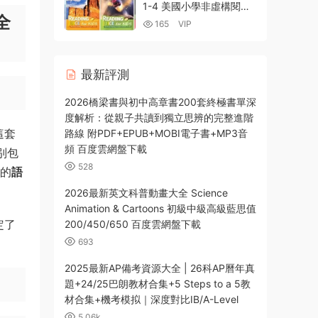
1-4 美國小學非虛構閱讀
全
強化訓練深度解析 PDF電
165
VIP
子版學生書練習冊 百度雲
網盤下載
最新評測
2026橋梁書與初中高章書200套終極書單深
度解析：從親子共讀到獨立思辨的完整進階
這套
路線 附PDF+EPUB+MOBI電子書+MP3音
頻 百度雲網盤下載
别包
528
的
語
2026最新英文科普動畫大全 Science
Animation & Cartoons 初級中級高級藍思值
定了
200/450/650 百度雲網盤下載
693
2025最新AP備考資源大全 | 26科AP曆年真
題+24/25巴朗教材合集+5 Steps to a 5教
材合集+機考模拟｜深度對比IB/A-Level
5.06k