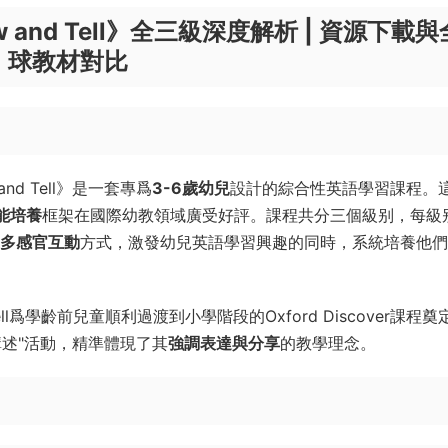
how and Tell》全三級深度解析 | 資源下載與
球教材對比
and Tell》是一套專爲
3-6歲幼兒
設計的綜合性英語學習課程。
能培養
框架在國際幼教領域廣受好評。課程共分三個級别，每級
多感官互動
方式，激發幼兒英語學習興趣的同時，系統培養他們
Tell爲學齡前兒童順利過渡到小學階段的Oxford Discover課程奠
述"活動，精準體現了其
強調表達與分享
的教學理念。