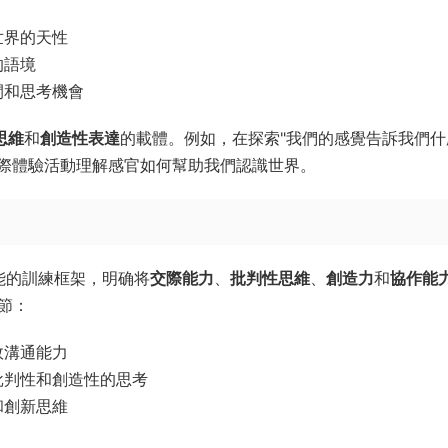
世界的天性
的語境
間和思考機會
思維
和
創造性表達
的載體。例如，在探索"我們的感覺告訴我們什
際體驗活動理解感官如何幫助我們認識世界。
言技能的訓練框架，明确将
交際能力
、
批判性思維
、
創造力
和
協作能
節：
效溝通能力
批判性和創造性的思考
和創新思維