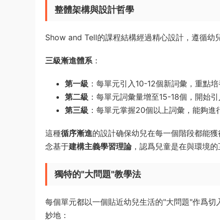
整體架構與設計哲學
Show and Tell的課程結構經過精心設計，
三級漸進體系
：
第一級
：每單元引入10-12個新詞彙，重點
第二級
：每單元詞彙量增至15-18個，開始
第三級
：每單元掌握20個以上詞彙，能夠進
這種
循序漸進
的設計确保幼兒在每一個階段都能獲
念基于
建構主義學習理論
，認爲兒童是在與環境的
獨特的"大問題"教學法
每個單元都以一個貼近幼兒生活的"大問題"作爲切
妙地：