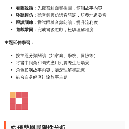
看圖說話
：先觀察封面和插圖，預測故事内容
聆聽模仿
：聽音頻模仿語音語調，培養地道發音
跟讀訓練
：嘗試跟着音頻朗讀，提升流利度
遊戲鞏固
：完成書後遊戲，檢驗理解程度
主題延伸學習
：
按主題分類閱讀（如家庭、學校、冒險等）
将書中詞彙和句式應用到實際生活場景
角色扮演故事内容，加深理解和記憶
結合自身經曆讨論故事主題
⚖️ 優勢與局限性分析