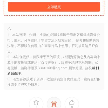
立即購買
1、本站整理、介紹、推薦的資源版權屬于原出版機構或影像公
司，展示、分享僅限于學習交流與研究目的、 參考和輔助購買
決策，不得以任何理由在商業行爲中使用，否則後果請用戶自
負。
2、本站僅提供一個觀摩學習的環境，相關資源信息及内容均來
源于網友投稿或網絡（百度網盤），版權争議與本站無關。如
有侵權，請郵件聯系3360166@qq.com 删除處理。詳見
權利
通知處理
。
3、若您喜歡該電子資源，敬請購買注冊實體産品，獲得更好的
技術支持與客戶服務。
賞
1
0