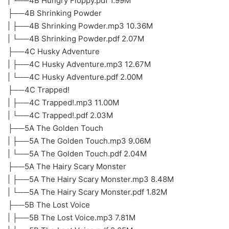
| └──4B Hungry Floppy.pdf 1.99M
├──4B Shrinking Powder
| ├──4B Shrinking Powder.mp3 10.36M
| └──4B Shrinking Powder.pdf 2.07M
├──4C Husky Adventure
| ├──4C Husky Adventure.mp3 12.67M
| └──4C Husky Adventure.pdf 2.00M
├──4C Trapped!
| ├──4C Trapped!.mp3 11.00M
| └──4C Trapped!.pdf 2.03M
├──5A The Golden Touch
| ├──5A The Golden Touch.mp3 9.06M
| └──5A The Golden Touch.pdf 2.04M
├──5A The Hairy Scary Monster
| ├──5A The Hairy Scary Monster.mp3 8.48M
| └──5A The Hairy Scary Monster.pdf 1.82M
├──5B The Lost Voice
| ├──5B The Lost Voice.mp3 7.81M