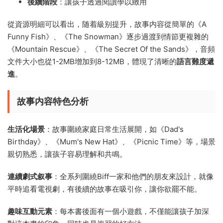
後續階段
：讓孩子透過閱讀學以緻用
從資源明細可以看出，随着級别提升，故事内容從簡單的《A
Funny Fish》、《The Snowman》逐步過渡到情節更複雜的
《Mountain Rescue》、《The Secret Of the Sands》，音頻
文件大小也從1-2MB增加到8-12MB，體現了清晰的
語言難度遞
進
。
故事内容特色分析
生活化場景
：故事圍繞家庭日常生活展開，如《Dad's
Birthday》、《Mum's New Hat》、《Picnic Time》等，場景
親切熟悉，讓孩子容易理解和共鳴。
連續劇式叙事
：全系列圍繞Biff一家和他們的朋友來設計，就像
平時追看電視劇，有後續的故事在吸引你，讓你欲罷不能。
趣味互動元素
：每本書後面有一個小遊戲，不僅能讓孩子加深