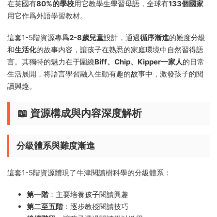
在英國有
80%的學校
用它教學生學習母語，全球有
133個國家
用它作爲外語學習教材。
這套1-5階資源專爲
2-8歲兒童
設計，通過
循序漸進
的難度分級
和
生活化
的故事内容，讓孩子在熟悉的家庭環境中自然習得語
言。其獨特的魅力在于圍繞
Biff、Chip、Kipper一家人
的日常
生活展開，将語言學習融入生動有趣的故事中，激發孩子的閱
讀興趣。
📖 資源構成與内容深度解析
分級體系與難度漸進
這套1-5階資源體現了牛津閱讀樹科學的分級體系：
第一階
：主要培養孩子閱讀興趣
第二至五階
：逐步教授閱讀技巧