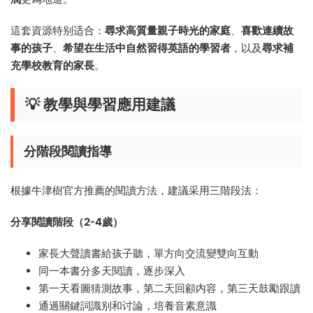
這套資源特别适合：
尋求高質量親子時光的家庭
、
喜歡連續故
事的孩子
、
希望在生活中自然習得英語的學習者
，以及
尋求補
充學校教育的家長
。
💡 教學與學習應用建議
分階段閱讀指導
根據牛津樹官方推薦的閱讀方法，建議采用三階段法：
分享閱讀階段（2-4歲）
家長大聲讀書給孩子聽，單方向交流變雙向互動
同一本書分多天閱讀，逐步深入
第一天看圖猜測故事，第二天回顧内容，第三天鼓勵跟讀
通過關鍵詞識别和讨論，培養音素意識