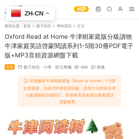
ZH-CN
當前位置：
首頁
親子幼兒
學科英語
正文
Oxford Read at Home 牛津樹家庭版分級讀物
牛津家庭英語啓蒙閱讀系列1-5階30冊PDF電子
版+MP3音頻資源網盤下載
全集
親子幼兒
·
小學
·
狀元專欄
498
推廣
深度解析牛津樹家庭版《Read at Home》1-5階
全套資源，包括PDF和音頻特點、使用方法和與全球
分級讀物的詳細對比，幫助家長高效進行家庭英語
啓蒙教育。