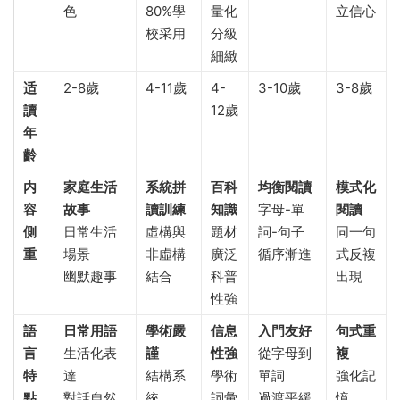
色
80%學
量化
立信心
校采用
分級
細緻
适
2-8歲
4-11歲
4-
3-10歲
3-8歲
讀
12歲
年
齡
内
家庭生活
系統拼
百科
均衡閱讀
模式化
容
故事
讀訓練
知識
字母-單
閱讀
側
日常生活
虛構與
題材
詞-句子
同一句
重
場景
非虛構
廣泛
循序漸進
式反複
幽默趣事
結合
科普
出現
性強
語
日常用語
學術嚴
信息
入門友好
句式重
言
生活化表
謹
性強
從字母到
複
特
達
結構系
學術
單詞
強化記
點
對話自然
統
詞彙
過渡平緩
憶