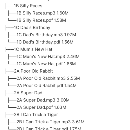
├──1B Silly Races
| ├──1B Silly Races.mp3 1.60M
| └──1B Silly Races.pdf 1.58M
├──1C Dad's Birthday
| ├──1C Dad's Birthday.mp3 1.97M
| └──1C Dad's Birthday.pdf 1.56M
├──1C Mum's New Hat
| ├──1C Mum's New Hat.mp3 2.46M
| └──1C Mum's New Hat.pdf 1.66M
├──2A Poor Old Rabbit
| ├──2A Poor Old Rabbit.mp3 2.55M
| └──2A Poor Old Rabbit.pdf 1.54M
├──2A Super Dad
| ├──2A Super Dad.mp3 3.00M
| └──2A Super Dad.pdf 1.63M
├──2B I Can Trick a Tiger
| ├──2B I Can Trick a Tiger.mp3 3.61M
| └──2B I Can Trick a Tiger.pdf 1.75M