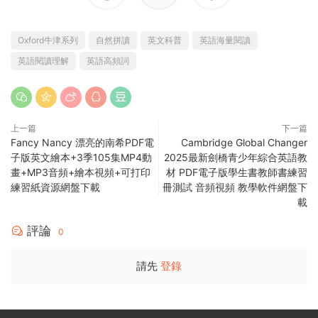
Oxford牛津系列
自然拼讀
英文科普
英語海量閱讀
英語閱讀理解
英語高頻詞
上一篇
下一篇
Fancy Nancy 漂亮的南希PDF電
Cambridge Global Changer
子版英文繪本+3季105集MP4動
2025最新劍橋青少年綜合英語教
畫+MP3音頻+繪本視頻+可打印
材 PDF電子版學生書教師書練習
練習紙資源網盤下載
冊測試 音頻視頻 教學軟件網盤下
載
評論
0
請先
登錄