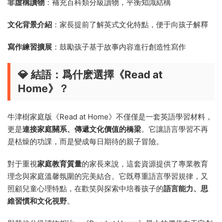
非虛構讀物
：補充百科類分級讀物，平衡知識結構
文化背景介紹
：家長提前了解英式文化特點，便于向孩子解釋
寫作練習擴展
：鼓勵孩子基于故事内容進行創造性寫作
💎 結語：爲什麽選擇《Read at
Home》？
牛津樹家庭版《Read at Home》不僅僅是一套英語學習材料，
更是
連接家庭關系、傳遞文化價值的橋梁
。它讓語言學習不再
是枯燥的功課，而是變成每日期待的親子冒險。
對于重視
家庭教育質量
的家長來說，這套資源提供了專業教育
理念與家庭溫馨氛圍的完美結合。它既尊重語言學習規律，又
照顧兒童心理特點，在歡笑與探索中培養孩子的
語言能力、思
維習慣和文化視野
。