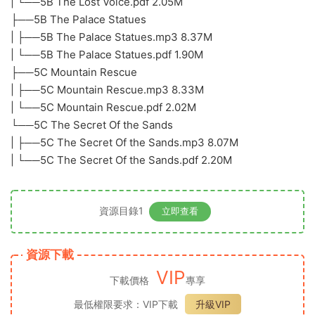
| └──5B The Lost Voice.pdf 2.05M
├──5B The Palace Statues
| ├──5B The Palace Statues.mp3 8.37M
| └──5B The Palace Statues.pdf 1.90M
├──5C Mountain Rescue
| ├──5C Mountain Rescue.mp3 8.33M
| └──5C Mountain Rescue.pdf 2.02M
└──5C The Secret Of the Sands
| ├──5C The Secret Of the Sands.mp3 8.07M
| └──5C The Secret Of the Sands.pdf 2.20M
資源目錄1
立即查看
資源下載
VIP
下載價格
專享
最低權限要求：VIP下載
升級VIP