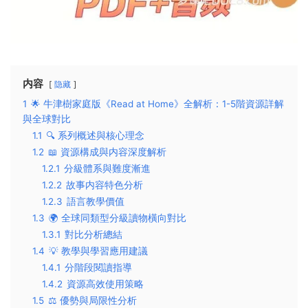
内容
隐藏
1
🌟 牛津樹家庭版《Read at Home》全解析：1-5階資源詳解
與全球對比
1.1
🔍 系列概述與核心理念
1.2
📖 資源構成與内容深度解析
1.2.1
分級體系與難度漸進
1.2.2
故事内容特色分析
1.2.3
語言教學價值
1.3
🌍 全球同類型分級讀物橫向對比
1.3.1
對比分析總結
1.4
💡 教學與學習應用建議
1.4.1
分階段閱讀指導
1.4.2
資源高效使用策略
1.5
⚖️ 優勢與局限性分析