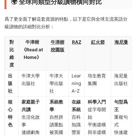
🌍 全球同類型分級讀物橫向對比
爲了更全面了解這套資源的特點，以下是它與全球主流英語分
級讀物的詳細對比分析：
對
牛津樹
牛津樹
RAZ
紅火箭
海尼曼
比
《Read at
校園版
維
Home》
度
出
牛津大學
牛津大
Lear
培生教育
海尼曼
版
出版社
學出版
ning
集團
出版社
社
社
A-Z
核
家庭親子
系統教
在線
科學入門
句型爲
心
共讀
學
系統
從字母開
王
特
生活化故
自然拼
百科
始
重複句
色
事
讀重點
知識
平衡虛構
式
連續劇角
被英國
豐富
與非虛構
快速建