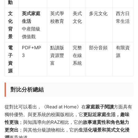
動
文
英式家庭
英式學
美式
多元文化
西方日
化
生活
校教育
文化
常生活
背
中産階級
景
價值觀
電
PDF+MP
點讀版
完整
部分音頻
有限資
子
3
資源豐
在線
源
資
富
系統
源
對比分析總結
從對比可以看出，《Read at Home》在
家庭親子閱讀
方面具有
獨特優勢。與更系統的校園版相比，它
更貼近家庭生活，趣味
性更強
；與知識導向的RAZ相比，它的
故事連貫性和角色魅力
更突出
；與其他分級讀物相比，它的
生活化場景和英式文化浸
潤
更爲地道。