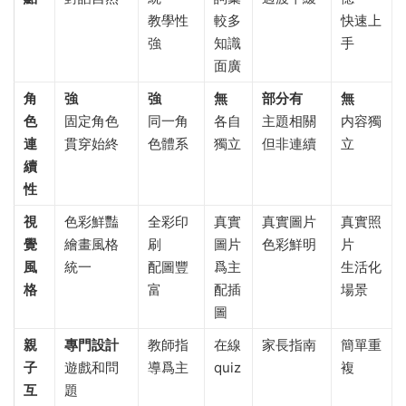
教學性
較多
快速上
強
知識
手
面廣
角
強
強
無
部分有
無
色
固定角色
同一角
各自
主題相關
内容獨
連
貫穿始終
色體系
獨立
但非連續
立
續
性
視
色彩鮮豔
全彩印
真實
真實圖片
真實照
覺
繪畫風格
刷
圖片
色彩鮮明
片
風
統一
配圖豐
爲主
生活化
格
富
配插
場景
圖
親
專門設計
教師指
在線
家長指南
簡單重
子
遊戲和問
導爲主
quiz
複
互
題