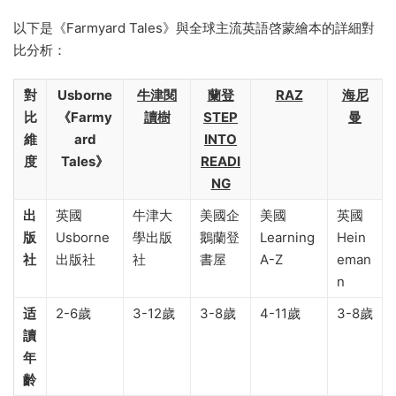
以下是《Farmyard Tales》與全球主流英語啓蒙繪本的詳細對
比分析：
對
Usborne
牛津閱
蘭登
RAZ
海尼
比
《Farmy
讀樹
STEP
曼
維
ard
INTO
度
Tales》
READI
NG
出
英國
牛津大
美國企
美國
英國
版
Usborne
學出版
鵝蘭登
Learning
Hein
社
出版社
社
書屋
A-Z
eman
n
适
2-6歲
3-12歲
3-8歲
4-11歲
3-8歲
讀
年
齡