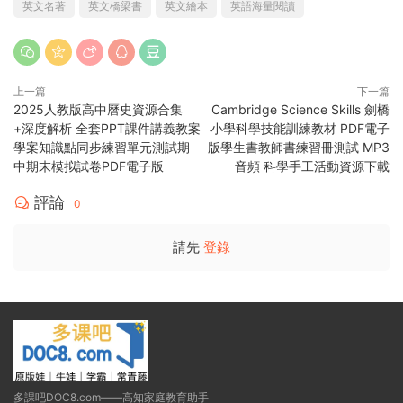
英文名著
英文橋梁書
英文繪本
英語海量閱讀
上一篇
下一篇
2025人教版高中曆史資源合集
Cambridge Science Skills 劍橋
+深度解析 全套PPT課件講義教案
小學科學技能訓練教材 PDF電子
學案知識點同步練習單元測試期
版學生書教師書練習冊測試 MP3
中期末模拟試卷PDF電子版
音頻 科學手工活動資源下載
評論
0
請先
登錄
多課吧DOC8.com——高知家庭教育助手