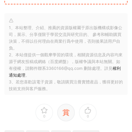
1、本站整理、介紹、推薦的資源版權屬于原出版機構或影像公
司，展示、分享僅限于學習交流與研究目的、 參考和輔助購買
決策，不得以任何理由在商業行爲中使用，否則後果請用戶自
負。
2、本站僅提供一個觀摩學習的環境，相關資源信息及内容均來
源于網友投稿或網絡（百度網盤），版權争議與本站無關。如
有侵權，請郵件聯系3360166@qq.com 删除處理。詳見
權利
通知處理
。
3、若您喜歡該電子資源，敬請購買注冊實體産品，獲得更好的
技術支持與客戶服務。
賞
0
0