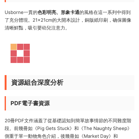
Usborne一貫的
色彩明亮、形象卡通
的風格在這一系列中得到
了充分體現。21×21cm的大開本設計，銅版紙印刷，确保圖像
清晰鮮豔，吸引嬰幼兒注意力。
資源組合深度分析
PDF電子書資源
20冊PDF文件涵蓋了從基礎認知到簡單故事情節的不同難度階
段。前幾冊如《Pig Gets Stuck》和《The Naughty Sheep》
側重于單一動物角色介紹，後幾冊如《Market Day》和