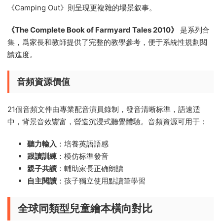
《Camping Out》則呈現更複雜的場景叙事。
《The Complete Book of Farmyard Tales 2010》
是系列合
集，爲家長和教師提供了完整的教學參考，便于系統性規劃閱
讀進度。
音頻資源價值
21個音頻文件由專業配音演員錄制，發音清晰标準，語速适
中，背景音效豐富，營造沉浸式聽覺體驗。音頻資源可用于：
聽力輸入
：培養英語語感
跟讀訓練
：模仿标準發音
親子共讀
：輔助家長正确朗讀
自主閱讀
：孩子獨立使用點讀筆學習
全球同類型兒童繪本橫向對比