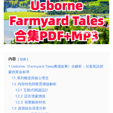
内容
隐藏
1
Usborne《Farmyard Tales農場故事》全解析：兒童英語啓
蒙的黃金标準
1.1
系列概述與核心理念
1.2
内容特色與教育價值解析
1.2.1
互動式閱讀設計
1.2.2
語言啓蒙價值
1.2.3
視覺藝術特色
1.3
資源組合深度分析