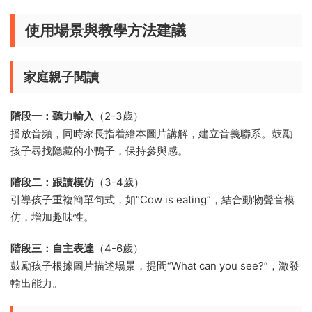
使用場景與教學方法建議
家庭親子閱讀
階段一：聽力輸入
（2-3歲）
播放音頻，同時家長指着繪本圖片講解，建立音義聯系。鼓勵
孩子尋找隐藏的小鴨子，保持參與感。
階段二：跟讀模仿
（3-4歲）
引導孩子重複簡單句式，如“Cow is eating”，結合動物聲音模
仿，增加趣味性。
階段三：自主表達
（4-6歲）
鼓勵孩子根據圖片描述場景，提問“What can you see?”，激發
輸出能力。