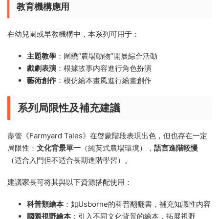
教育機構應用
在幼兒園或早教機構中，本系列可用于：
主題教學
：圍繞“農場動物”開展綜合活動
戲劇表演
：根據故事内容進行角色扮演
藝術創作
：模仿繪本畫風進行繪畫創作
系列局限性及補充建議
盡管《Farmyard Tales》在啓蒙階段表現出色，但也存在一定
局限性：
文化背景單一
（純英式農場環境），
語言進階較慢
（适合入門但不适合長期進階學習）。
建議家長可将其與以下資源搭配使用：
科普類繪本
：如Usborne的科普翻翻書，補充知識性内容
國際視野繪本
：引入不同文化背景的繪本，拓展視野