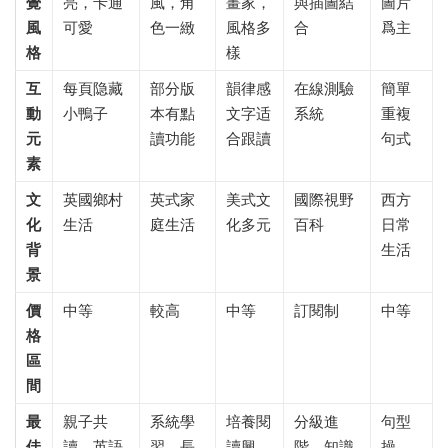
覺
亮，卡通
風，角
畫家，
與插圖結
圖片
風
可愛
色一緻
風格多
合
爲主
格
樣
互
每頁隐藏
部分版
韻律感
在線測驗
簡單
動
小鴨子
本有點
文字适
系統
重複
元
讀功能
合跟讀
句式
素
文
英國鄉村
英式家
美式文
國際視野
西方
化
生活
庭生活
化多元
百科
日常
背
生活
景
價
中等
較高
中等
訂閱制
中等
格
區
間
最
親子共
系統學
培養閱
分級進
句型
佳
讀、英語
習、長
讀興
階、知識
操