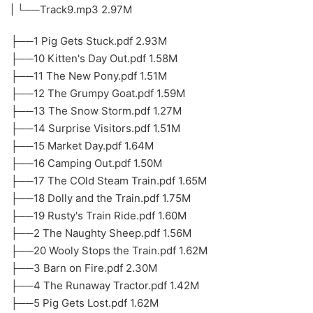
| └──Track9.mp3 2.97M
├──1 Pig Gets Stuck.pdf 2.93M
├──10 Kitten's Day Out.pdf 1.58M
├──11 The New Pony.pdf 1.51M
├──12 The Grumpy Goat.pdf 1.59M
├──13 The Snow Storm.pdf 1.27M
├──14 Surprise Visitors.pdf 1.51M
├──15 Market Day.pdf 1.64M
├──16 Camping Out.pdf 1.50M
├──17 The COld Steam Train.pdf 1.65M
├──18 Dolly and the Train.pdf 1.75M
├──19 Rusty's Train Ride.pdf 1.60M
├──2 The Naughty Sheep.pdf 1.56M
├──20 Wooly Stops the Train.pdf 1.62M
├──3 Barn on Fire.pdf 2.30M
├──4 The Runaway Tractor.pdf 1.42M
├──5 Pig Gets Lost.pdf 1.62M