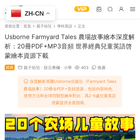
ZH-CN
當前位置：
首頁
親子幼兒
學科英語
正文
Usborne Farmyard Tales 農場故事繪本深度解
析：20冊PDF+MP3音頻 世界經典兒童英語啓
蒙繪本資源下載
經典
親子幼兒
·
狀元專欄
·
小學
403
推廣
深度解析英國Usborne出版社《Farmyard Tales
農場故事》20冊全PDF+音頻資源，包括内容特色、
使用方法和全球同類型繪本對比，爲2-6歲兒童英語
啓蒙提供全面指南。