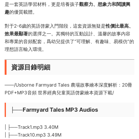
是一套英語學習材料，更是培養孩子
觀察力、想象力和閱讀興
趣
的優質載體。
對于2-6歲的英語啓蒙入門階段，這套資源無疑是
性價比最高、
效果最顯著
的選擇之一。其獨特的互動設計、溫馨的故事内容
和專業的音頻配套，爲幼兒提供了“可理解、有趣味、易模仿”的
理想語言輸入環境。
資源目錄明細
——/Usborne Farmyard Tales 農場故事繪本深度解析：20冊
PDF+MP3音頻 世界經典兒童英語啓蒙繪本資源下載/
├──Farmyard Tales MP3 Audios
| ├──Track1.mp3 3.40M
| ├──Track10.mp3 3.49M