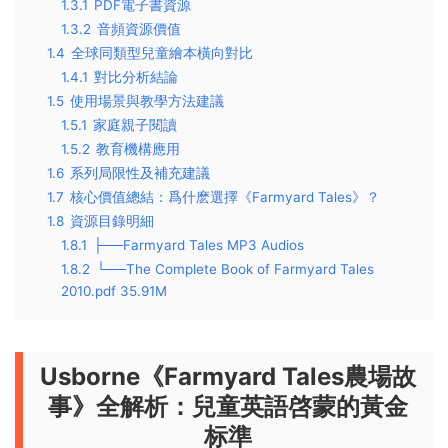
1.3.1
PDF電子書資源
1.3.2
音頻資源價值
1.4
全球同類型兒童繪本橫向對比
1.4.1
對比分析結論
1.5
使用場景與教學方法建議
1.5.1
家庭親子閱讀
1.5.2
教育機構應用
1.6
系列局限性及補充建議
1.7
核心價值總結：爲什麽選擇《Farmyard Tales》？
1.8
資源目錄明細
1.8.1
├──Farmyard Tales MP3 Audios
1.8.2
└──The Complete Book of Farmyard Tales
2010.pdf 35.91M
Usborne《Farmyard Tales農場故
事》全解析：兒童英語啓蒙的黃金
标準