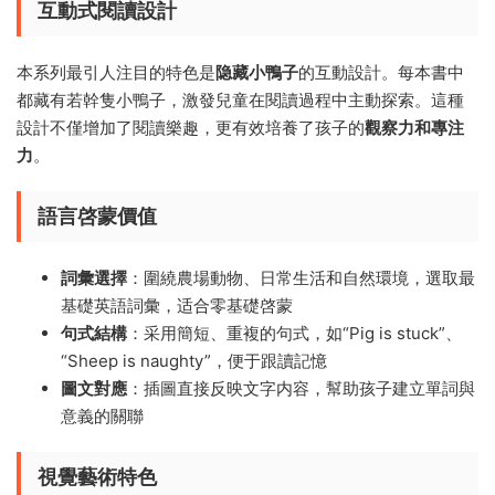
互動式閱讀設計
本系列最引人注目的特色是
隐藏小鴨子
的互動設計。每本書中
都藏有若幹隻小鴨子，激發兒童在閱讀過程中主動探索。這種
設計不僅增加了閱讀樂趣，更有效培養了孩子的
觀察力和專注
力
。
語言啓蒙價值
詞彙選擇
：圍繞農場動物、日常生活和自然環境，選取最
基礎英語詞彙，适合零基礎啓蒙
句式結構
：采用簡短、重複的句式，如“Pig is stuck”、
“Sheep is naughty”，便于跟讀記憶
圖文對應
：插圖直接反映文字内容，幫助孩子建立單詞與
意義的關聯
視覺藝術特色