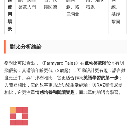
使
啓蒙入門
期閱讀
趣、拓
積累
練、
用
展詞彙
基礎
場
鞏固
景
對比分析結論
從對比可以看出，《Farmyard Tales》在
低幼啓蒙階段
具有明
顯優勢：其适讀年齡更低（2歲起），互動設計更有趣，語言難
度更适中。與牛津樹相比，它更适合作爲
英語學習的第一步
；
與蘭登相比，它的故事更貼近幼兒生活經驗；與RAZ和海尼曼
相比，它更注重
情感培養和閱讀樂趣
，而非單純的語言學習。