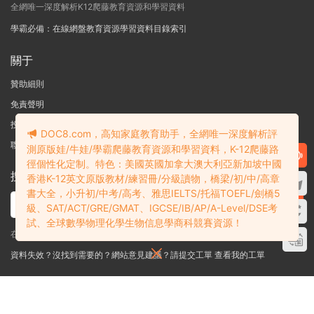
全網唯一深度解析K12爬藤教育資源和學習資料
學霸必備：在線網盤教育資源學習資料目錄索引
關于
贊助細則
免責聲明
投稿須知
DOC8.com，高知家庭教育助手，全網唯一深度解析評
聯系站長
測原版娃/牛娃/學霸爬藤教育資源和學習資料，K-12爬藤路
徑個性化定制。特色：美國英國加拿大澳大利亞新加坡中國
搜索
香港K-12英文原版教材/練習冊/分級讀物，橋梁/初/中/高章
書大全，小升初/中考/高考、雅思IELTS/托福TOEFL/劍橋5
級、SAT/ACT/GRE/GMAT、IGCSE/IB/AP/A-Level/DSE考
試、全球數學物理化學生物信息學商科競賽資源！
在線搜索GK-G12海量英文原版教材/章節書/國際考試/學科競賽資料！
資料失效？沒找到需要的？網站意見建議？請提交工單
查看我的工單
Copyright © 2004-2026 多課吧
DOC8.com
渝ICP備2022004389号-1
渝公
網安備50010502003111号
多課吧DOC8.com是一個資料信息評測及分享獲取的平台，不确保部分用戶上