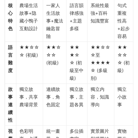
核
農場生活
一家人
語言韻
系統性最
句式
心
故事+隐
生活故
律感強
強+百科
重複
特
藏小鴨子
事+魔法
+主題
知識豐富
性高
色
互動設計
鑰匙冒
多樣
+起步
險
容易
語
★★☆☆
★★☆
★★
★★☆☆
★★
言
☆ (初級)
☆☆
★☆
☆至
☆☆
難
(初級)
☆ (初
★★★★
☆ (初
度
級至中
☆ (多級
級)
級)
别)
故
獨立故
連續故
獨立故
獨立内
獨立
事
事，共享
事，角
事，主
容，知識
小故
連
農場背景
色固定
題各異
導向
事
續
性
視
色彩明
統一畫
多位插
實景圖片
實物