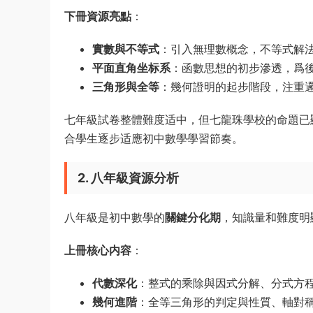
下冊資源亮點
：
實數與不等式
：引入無理數概念，不等式解
平面直角坐标系
：函數思想的初步滲透，爲
三角形與全等
：幾何證明的起步階段，注重
七年級試卷整體難度适中，但七龍珠學校的命題已
合學生逐步适應初中數學學習節奏。
2. 八年級資源分析
八年級是初中數學的
關鍵分化期
，知識量和難度明
上冊核心内容
：
代數深化
：整式的乘除與因式分解、分式方
幾何進階
：全等三角形的判定與性質、軸對