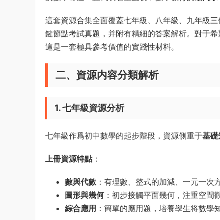
這套資源合集全面覆蓋七年級、八年級、九年級三
鍵節點考試真題，并附有精細的答案解析。對于希
這是一套極具參考價值的實踐性材料。
二、資源内容分類解析
1. 七年級資源分析
七年級作爲初中數學的起步階段，資源側重于
基礎
上冊資源特點
：
數與代數
：有理數、整式的加減、一元一次
圖形與幾何
：初步接觸平面幾何，注重空間
綜合應用
：簡單的應用題，培養學生将數學