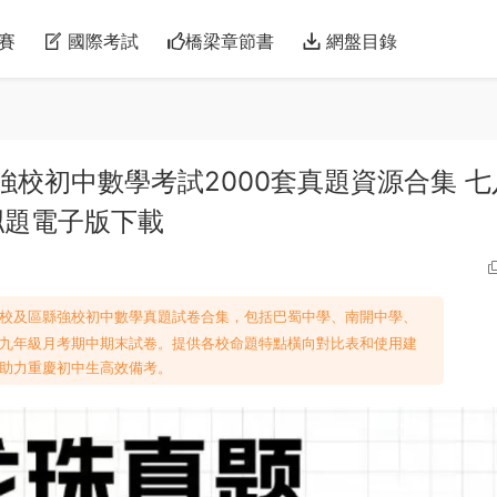
賽
國際考試
橋梁章節書
網盤目錄
強校初中數學考試2000套真題資源合集 七
拟題電子版下載
名校及區縣強校初中數學真題試卷合集，包括巴蜀中學、南開中學、
九年級月考期中期末試卷。提供各校命題特點橫向對比表和使用建
助力重慶初中生高效備考。