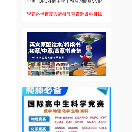
全美TOP3在線中學！報名贈終身SVIP
學霸必備百度雲網盤教育資源資料目錄