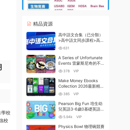
精品資源
高中語文合集（已分類）
>高中語文同步課程>高一
高二高三基礎知識+課程
631
精講+課後作業+高考提升
百度雲網盤下載
A Series of Unfortunate
Events 雷蒙斯尼奇的不幸
月
曆險 全套13冊英文
378
VIP
PDF+EPUB+MOBI電子書
+MP3音頻+歌曲 百度網
Make Money Ebooks
盤下載
Collection 2026最新精選
10套國外輕資産創業賺錢
385
VIP
實操英文版書籍 PDF電子
版合集 百度雲網盤下載
Pearson Big Fun 培生幼
兒英語3-6歲0基礎英語啓
珠學校
蒙教材 全彩PDF MP3音
5.94k
VIP
頻 白闆軟件 教學資源 百
強校
度網盤下載-4GB
Physics Bowl 物理碗競賽