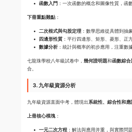
函數入門
：一次函數的概念和圖像性質，函
下冊重點難點
：
二次根式與勾股定理
：數學思維從具體到抽
四邊形性質
：平行四邊形、矩形、菱形、正
數據分析
：統計與概率的初步應用，注重數
七龍珠學校八年級試卷中，
幾何證明題
和
函數綜合
合。
3. 九年級資源分析
九年級資源直面中考，體現出
系統性、綜合性和應
上冊核心模塊
：
一元二次方程
：解法與應用并重，與實際問