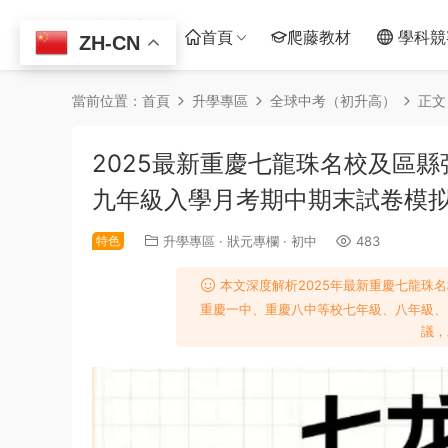
首頁
爬藤教材
學科競
ZH-CN
當前位置：
首頁
升學專區
全球中考（初升高）
正文
2025最新重慶七龍珠名校及區縣
九年級入學月考期中期末試卷模
特色
升學專區
·
狀元專欄
·
初中
483
本文深度解析2025年最新重慶七龍珠
重慶一中、重慶八中等校七年級、八年級、
議，