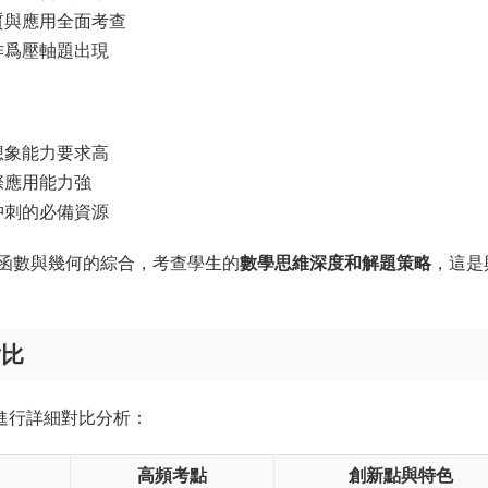
質與應用全面考查
作爲壓軸題出現
想象能力要求高
際應用能力強
沖刺的必備資源
函數與幾何的綜合，考查學生的
數學思維深度和解題策略
，這是
對比
進行詳細對比分析：
高頻考點
創新點與特色