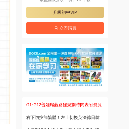
升級初中VIP
立即購買
G1-G12普娃爬藤路徑規劃時間表附資源
右下切換簡繁體！左上切換英法德日韓