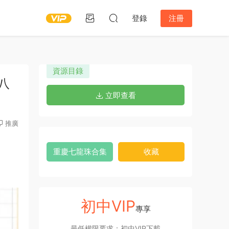
登錄
注冊
資源目錄
八
立即查看
推廣
重慶七龍珠合集
收藏
初中VIP
專享
最低權限要求：初中VIP下載