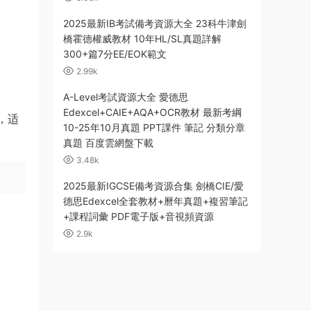
2025最新IB考試備考資源大全 23科牛津劍
橋霍德權威教材 10年HL/SL真題詳解
300+篇7分EE/EOK範文
2.99k
A-Level考試資源大全 愛德思
Edexcel+CAIE+AQA+OCR教材 最新考綱
，适
10-25年10月真題 PPT課件 筆記 分類分章
真題 百度雲網盤下載
3.48k
2025最新IGCSE備考資源合集 劍橋CIE/愛
德思Edexcel全套教材+曆年真題+複習筆記
+課程詞彙 PDF電子版+音視頻資源
2.9k