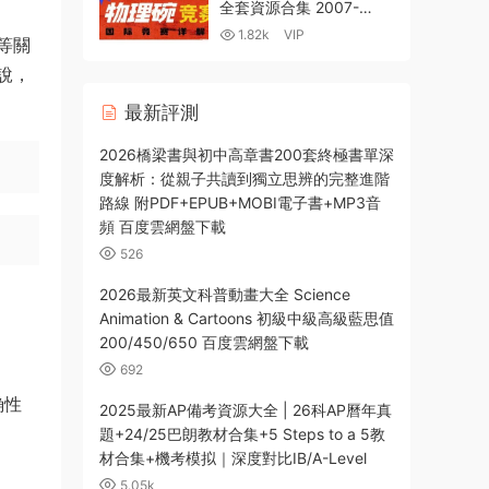
全套資源合集 2007-
2026真題+答案 競賽參考
1.82k
VIP
等關
書 公式知識點 必備書籍
PDF+WORD 百度網盤下
說，
載
最新評測
2026橋梁書與初中高章書200套終極書單深
度解析：從親子共讀到獨立思辨的完整進階
路線 附PDF+EPUB+MOBI電子書+MP3音
頻 百度雲網盤下載
526
2026最新英文科普動畫大全 Science
Animation & Cartoons 初級中級高級藍思值
200/450/650 百度雲網盤下載
692
确性
2025最新AP備考資源大全 | 26科AP曆年真
題+24/25巴朗教材合集+5 Steps to a 5教
材合集+機考模拟｜深度對比IB/A-Level
5.05k