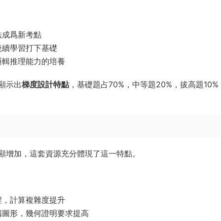
法成爲新考點
後續學習打下基礎
邏輯推理能力的培養
顯示出
梯度設計特點
，基礎題占70%，中等題20%，拔高題10%
顯增加，這套資源充分體現了這一特點。
程，計算複雜度提升
稱圖形，幾何證明要求提高