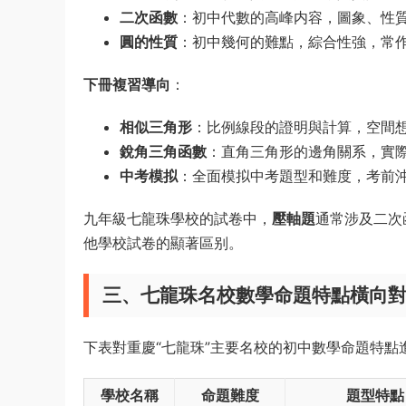
二次函數
：初中代數的高峰内容，圖象、性
圓的性質
：初中幾何的難點，綜合性強，常
下冊複習導向
：
相似三角形
：比例線段的證明與計算，空間
銳角三角函數
：直角三角形的邊角關系，實
中考模拟
：全面模拟中考題型和難度，考前
九年級七龍珠學校的試卷中，
壓軸題
通常涉及二次
他學校試卷的顯著區别。
三、七龍珠名校數學命題特點橫向
下表對重慶“七龍珠”主要名校的初中數學命題特點
學校名稱
命題難度
題型特點