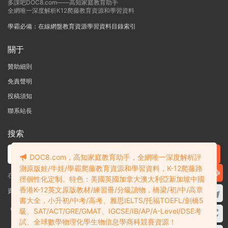
多課吧DOC8.com——高知家庭教育助手
全網唯一深度解析K12爬藤教育資源和學習資料
學霸必備：在線網盤教育資源學習資料目錄索引
關于
贊助細則
免責聲明
投稿須知
聯系站長
搜索
DOC8.com，高知家庭教育助手，全網唯一深度解析評
測原版娃/牛娃/學霸爬藤教育資源和學習資料，K-12爬藤路
在線搜索GK-G12海量英文原版教材/章節書/國際考試/學科競賽資料！
徑個性化定制。特色：美國英國加拿大澳大利亞新加坡中國
香港K-12英文原版教材/練習冊/分級讀物，橋梁/初/中/高章
資料失效？沒找到需要的？網站意見建議？請提交工單
查看我的工單
書大全，小升初/中考/高考、雅思IELTS/托福TOEFL/劍橋5
Copyright © 2004-2026 多課吧
DOC8.com
渝ICP備2022004389号-1
渝公
級、SAT/ACT/GRE/GMAT、IGCSE/IB/AP/A-Level/DSE考
網安備50010502003111号
試、全球數學物理化學生物信息學商科競賽資源！
多課吧DOC8.com是一個資料信息評測及分享獲取的平台，不确保部分用戶上