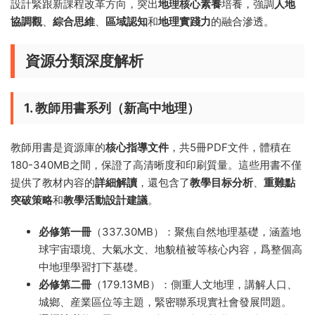
設計緊跟新課程改革方向，突出
地理核心素養
培養，強調
人地
協調觀
、
綜合思維
、
區域認知
和
地理實踐力
的融合滲透。
資源分類深度解析
1. 教師用書系列（新高中地理）
教師用書是資源庫的
核心指導文件
，共5冊PDF文件，體積在
180-340MB之間，保證了高清晰度和印刷質量。這些用書不僅
提供了教材内容的
詳細解讀
，還包含了
教學目标分析
、
重難點
突破策略
和
教學活動設計建議
。
必修第一冊
（337.30MB）：聚焦自然地理基礎，涵蓋地
球宇宙環境、大氣水文、地貌植被等核心内容，爲整個高
中地理學習打下基礎。
必修第二冊
（179.13MB）：側重人文地理，講解人口、
城鄉、産業區位等主題，緊密聯系現實社會發展問題。