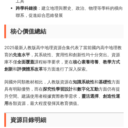
工具
跨學科鏈接
：建立地理與曆史、政治、物理等學科的橫向
聯系，促進綜合思維發展
核心價值總結
2025最新人教版高中地理資源合集代表了當前國内高中地理教
育的
先進水平
，其系統性、實用性和創新性均十分突出。資源
庫不僅
全面覆蓋
課程标準要求，更在
核心素養培養
、
教學方式
創新
和
評價體系改革
等方面進行了深入探索。
與國外同類教材相比，人教版資源在
知識系統性
和
基礎性
方面
具有明顯優勢，而在
探究性學習設計
和
數字化互動
方面仍有提
升空間。建議使用者根據實際教學需求，
靈活選擇
、
創造性運
用
各類資源，最大程度發揮其教育價值。
資源目錄明細