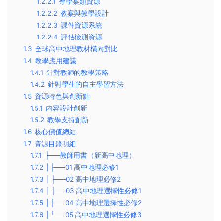
1.2.2.1
導學案類資源
1.2.2.2
教案與教學設計
1.2.2.3
課件資源系統
1.2.2.4
評估檢測資源
1.3
全球高中地理教材橫向對比
1.4
教學應用建議
1.4.1
針對教師的教學策略
1.4.2
針對學生的自主學習方法
1.5
資源特色與創新點
1.5.1
内容設計創新
1.5.2
教學支持創新
1.6
核心價值總結
1.7
資源目錄明細
1.7.1
├──教師用書（新高中地理）
1.7.2
| ├──01 高中地理必修1
1.7.3
| ├──02 高中地理必修2
1.7.4
| ├──03 高中地理選擇性必修1
1.7.5
| ├──04 高中地理選擇性必修2
1.7.6
| └──05 高中地理選擇性必修3