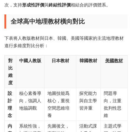
次，支持
形成性評價
與
終結性評價
相結合的評價體系。
全球高中地理教材橫向對比
下表将人教版教材與日本、韓國、美國等國家的主流地理教材
進行多維度對比分析：
對
中國人教版
日本教材
韓國教材
美國教材
比
維
度
設
核心素養導
地圖技能爲
探究能力
問題導
計
向，強調人
核心，重視
與自主學
向，注重
理
地協調觀
空間思維培
習并重
批判性思
念
養
維
内
系統性強，
先圖後文，
活動式課
主題式學