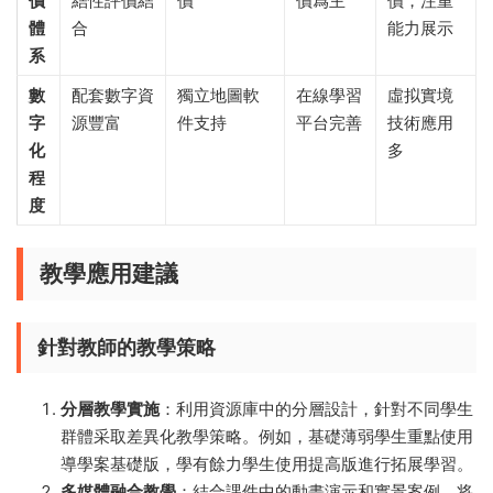
價
結性評價結
價
價爲主
價，注重
體
合
能力展示
系
數
配套數字資
獨立地圖軟
在線學習
虛拟實境
字
源豐富
件支持
平台完善
技術應用
化
多
程
度
教學應用建議
針對教師的教學策略
分層教學實施
：利用資源庫中的分層設計，針對不同學生
群體采取差異化教學策略。例如，基礎薄弱學生重點使用
導學案基礎版，學有餘力學生使用提高版進行拓展學習。
多媒體融合教學
：結合課件中的動畫演示和實景案例，将