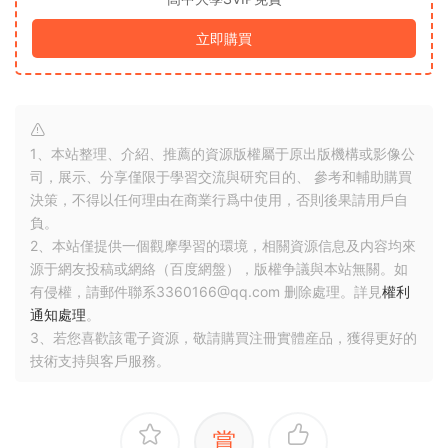
立即購買
1、本站整理、介紹、推薦的資源版權屬于原出版機構或影像公
司，展示、分享僅限于學習交流與研究目的、 參考和輔助購買
決策，不得以任何理由在商業行爲中使用，否則後果請用戶自
負。
2、本站僅提供一個觀摩學習的環境，相關資源信息及内容均來
源于網友投稿或網絡（百度網盤），版權争議與本站無關。如
有侵權，請郵件聯系3360166@qq.com 删除處理。詳見
權利
通知處理
。
3、若您喜歡該電子資源，敬請購買注冊實體産品，獲得更好的
技術支持與客戶服務。
賞