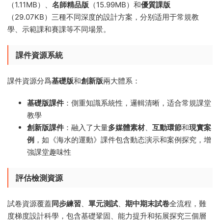
（1.11MB）、
名師精品版
（15.99MB）和
優質課版
（29.07KB）三種不同深度的設計方案，分别适用于常規教
學、示範課和賽課等不同場景。
課件資源系統
課件資源分爲
基礎版
和
創新版
兩大體系：
基礎版課件
：側重知識系統性，邏輯清晰，适合常規課堂
教學
創新版課件
：融入了大量
多媒體素材
、
互動環節
和
現實案
例
，如《海水的運動》課件包含動态演示和案例探究，增
強課堂趣味性
評估檢測資源
試卷資源覆蓋
同步練習
、
單元測試
、
期中期末試卷
全流程，難
度梯度設計科學，包含基礎鞏固、能力提升和拓展探究三個層