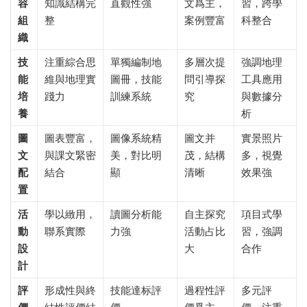
容
知識結構完
直觀性強
文爲主，
習，跨學
組
整
案例豐富
科整合
織
技
注重綜合思
單獨編制地
多層次提
強調地理
能
維與地理實
圖冊，技能
問引導探
工具應用
培
踐力
訓練系統
究
與數據分
養
析
圖
圖表豐富，
圖像系統精
圖文并
實景照片
文
與課文緊密
美，對比明
茂，結構
多，視覺
配
結合
顯
清晰
效果強
置
活
學以緻用，
讀圖分析能
自主探究
項目式學
動
聯系實際
力強
活動占比
習，強調
設
大
合作
計
評
形成性與終
技能達标評
過程性評
多元評