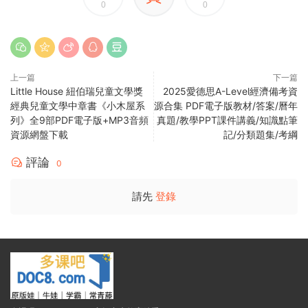
0
0
上一篇
下一篇
Little House 紐伯瑞兒童文學獎
2025愛德思A-Level經濟備考資
經典兒童文學中章書《小木屋系
源合集 PDF電子版教材/答案/曆年
列》全9部PDF電子版+MP3音頻
真題/教學PPT課件講義/知識點筆
資源網盤下載
記/分類題集/考綱
評論
0
請先
登錄