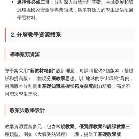
選擇性必修三冊
：分别深入自然地理基礎、區域發展和資
源環境國家安全等專業領域，爲學有餘力的學生提供拓展
學習材料。
2. 分層教學資源體系
導學案類資源
導學案采用
“新教材精創”
設計理念，每課時配備2個版本（基礎
版和提高版），體現
分層教學
思想。以“地球的宇宙環境”爲例，
兩個版本分别側重
基礎知識掌握
和
拓展探究能力
培養，滿足不
同層次學生需求。
教案與教學設計
教案資源豐富多元，包含
常規教案
、
優質課教案
和
說課教案
三
種類型。例如《大氣受熱過程》一課，提供了
基礎教學版