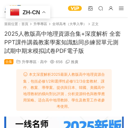
ZH-CN
當前位置：
首頁
升學專區
全球高考（大學入學）
正文
2025人教版高中地理資源合集+深度解析 全套
PPT課件講義教案學案知識點同步練習單元測
試期中期末模拟試卷PDF電子版
合集
升學專區
·
高中
656
推廣
本文深度解析2025最新人教版高中地理資源合
集，包括必修1/2和選擇性必修1/2/3全套教材、課
件、教案、導學案。提供與日本、韓國、美國高中
地理教材的橫向對比評測，分析資源特色與教學應
用策略。适合高中地理教師、學生及教育工作者參
考使用。