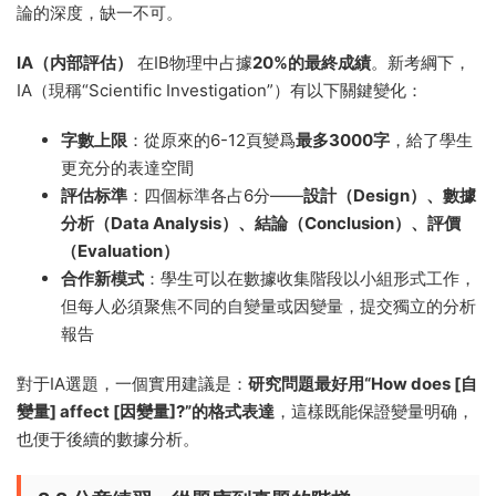
論的深度，缺一不可。
IA（内部評估）
在IB物理中占據
20%的最終成績
。新考綱下，
IA（現稱“Scientific Investigation”）有以下關鍵變化：
字數上限
：從原來的6-12頁變爲
最多3000字
，給了學生
更充分的表達空間
評估标準
：四個标準各占6分——
設計（Design）、數據
分析（Data Analysis）、結論（Conclusion）、評價
（Evaluation）
合作新模式
：學生可以在數據收集階段以小組形式工作，
但每人必須聚焦不同的自變量或因變量，提交獨立的分析
報告
對于IA選題，一個實用建議是：
研究問題最好用“How does [自
變量] affect [因變量]?”的格式表達
，這樣既能保證變量明确，
也便于後續的數據分析。