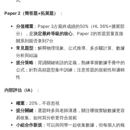
式
Paper 2（簡答題+拓展題）
：
分值權重
：Paper 2占最終成績的50%（HL 36%+擴展部
分），是
決定最終等級的核心
。Paper 2的答題質量直接
關系到能否拿到7分
常見題型
：解釋物理現象、公式推導、多步驟計算、數據
分析與結論
提分策略
：背誦關鍵術語的定義，熟練掌握數據手冊中的
公式；針對高頻題型集中訓練；注意答題的規範性和邏輯
性
内部評估（IA）
：
權重
：20%，不容忽視
提分關鍵
：選題時多與老師溝通，關注哪個實驗數據更容
易收集、如何寫分析更符合規範
小組合作新規
：可以與同學一起收集數據，但每個人的報