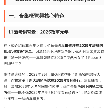
一、合集概覽與核心特色
1.1 新考綱背景：2025改革元年
在正式介紹這套合集之前，必須先聊聊
IB物理在2025年經曆的
那場“地震級”改革
。因爲如果不理解新考綱，你面對這套資源時
很可能一臉茫然——真題怎麽從2025年突然分叉了？Paper 3
去哪兒了？
事情是這樣的：2023年8月，IBO正式啓用了新版物理課程大
綱，而
首次基于新大綱的考試在2025年5月舉行
。這意味着，
對于參加2026年大考的同學們來說，你們是
新考綱下的第二批
考生
——既不像2025年考生那樣“摸着石頭過河”，也足夠幸運
地擁有上一屆的真題參考。