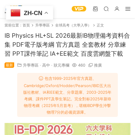
ZH-CN
當前位置：
首頁
升學專區
全球高考（大學入學）
正文
IB Physics HL+SL 2026最新IB物理備考資料合
集 PDF電子版考綱 官方真題 全套教材 分章練
習 PPT課件筆記 IA+EE範文 百度雲網盤下載
最新
升學專區
·
高中
·
狀元專欄
460
推廣
包含1999-2025年官方真題、
Cambridge/Oxford/Hodder/Pearson/IBID五大出
版社教材、IA和EE範文、分章題庫、2003-2025年
考綱、課件PPT及學生筆記。完全對标2025年新IB
物理考綱（2025年5月首考），堪稱IBDP學生沖擊
物理7分的必備資源庫。