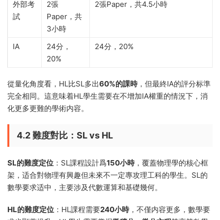
外部考
2張
2張Paper，共4.5小時
試
Paper，共
3小時
IA
24分，
24分，20%
20%
從量化角度看，HL比SL多出
60%的課時
，但最終IA的評分标準
完全相同。這意味着HL學生需要在不增加IA權重的情況下，消
化更多更難的學術内容。
4.2 難度對比：SL vs HL
SL的難度定位
：SL課程設計爲
150小時
，覆蓋物理學的核心框
架，适合對物理有興趣但未來不一定專攻理工科的學生。SL的
數學要求适中，主要涉及代數運算和基礎幾何。
HL的難度定位
：HL課程需要
240小時
，不僅内容更多，數學要