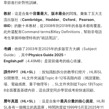
章節進行針對性訓練。
教材
：這是合集中
容量最大、版本最全
的闆塊。彙集了五大主
流出版社（
Cambridge、Hodder、Oxford、Pearson、
IBID
）的數十本教材，從2008年到2018年的各版本都有覆蓋。
此外還配有Command terms和Key Definitions，幫助非母語
考生掌握IB物理特有的“術語黑話”。
考綱
：收錄了2003年至2025年的多版官方大綱（Subject
Guide），其中
Physics Guide 2025 -
English.pdf
（4.49MB）是當前備考的核心依據。
課件PPT（HL+SL）
：按知識點拆分的教學幻燈片，HL和SL
分開整理。HL文件夾涵蓋Topic 8-12等高階内容（簡諧運動、
場、電磁感應、量子物理等），SL文件夾則從Topic 1到Topic
8全面覆蓋基礎内容，适合課堂同步學習或考前快速回顧。
曆年真題（HL+SL）
：這是合集中
最具分量的核心資産
。HL和
SL各有一個獨立的真題庫，時間跨度從1999年5月至2025年11