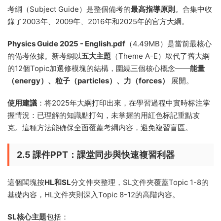
考綱（Subject Guide）是整個備考的
最高指導原則
。合集中收
錄了2003年、2009年、2016年和2025年的官方大綱。
Physics Guide 2025 - English.pdf
（4.49MB）是當前最核心
的備考依據。新考綱以
五大主題
（Theme A-E）取代了舊大綱
的12個Topic加選修模塊的結構，圍繞三個核心概念——
能量
（energy）、粒子（particles）、力（forces）
展開。
使用建議
：将2025年大綱打印出來，在學習過程中實時标注掌
握情況：已理解的知識點打勾，未掌握的用紅色标記重點攻
克。這種方法能确保全面覆蓋考綱内容，避免複習盲區。
2.5 課件PPT：課堂同步與快速複習利器
這個闆塊按
HL和SL
分文件夾整理，SL文件夾覆蓋Topic 1-8的
基礎内容，HL文件夾則深入Topic 8-12的高階内容。
SL核心主題
包括：