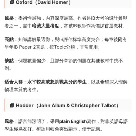
📘 Oxford（David Homer）
風格
：學術性最強，内容深度最高。作者是IB大考的設計參與
者之一，書中
暗藏大量考點
，常被IB教師作爲備課首選教材。
亮點
：知識講解最透徹，與IB評估标準高度契合；每章後附有
早年IB Paper 2真題，按Topic分類，非常實用。
缺點
：例題數量偏少，且部分章節的例題在其他教材中找不
到。
适合人群
：
水平較高或想挑戰高分的學生
，以及希望深入理解
物理本質的考生。
📗 Hodder（John Allum & Christopher Talbot）
風格
：語言簡潔明了，采用
plain English
寫作，對非英語母語
學生極爲友好。術語用藍色突出顯示，便于記憶。