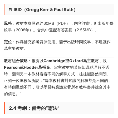
📕 IBID（Gregg Kerr & Paul Ruth）
風格
：教材本身厚達約60MB（PDF），内容詳盡，但出版年份
較早（2008年）。合集中還配有答案冊（2.55MB）。
定位
：作爲補充參考資源使用。鑒于出版時間較早，不建議作
爲主要教材。
教材組合策略
：推薦以
Cambridge或Oxford爲主教材
，以
Pearson或Hodder爲補充
。當主教材的某個知識點理解不透
時，翻開另一本教材看看不同的解釋方式，往往能豁然開朗。
正如一位IB教師所說：“每本教科書對知識的解釋都是不同的，
有時側重點不同，所以學習時應該查看所有教科書并綜合其中
的信息。”
2.4 考綱：備考的“憲法”