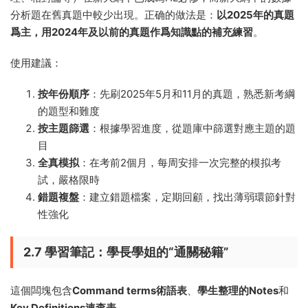
分析題在舊真題中較少出現。正确的做法是：
以2025年的真題
爲主，用2024年及以前的真題作爲知識點的補充練習
。
使用建議：
按年份順序
：先刷2025年5月和11月的真題，熟悉新考綱
的題型和難度
按主題篩選
：根據學習進度，從題庫中篩選對應主題的題
目
全真模拟
：在考前2個月，每周安排一次完整的模拟考
試，嚴格限時
錯題複盤
：建立錯題檔案，定期回顧，找出薄弱環節針對
性強化
2.7 學習筆記：學長學姐的“通關秘籍”
這個闆塊包含
Command terms術語表
、
學生整理的Notes
和
Key Definitions速查表
。