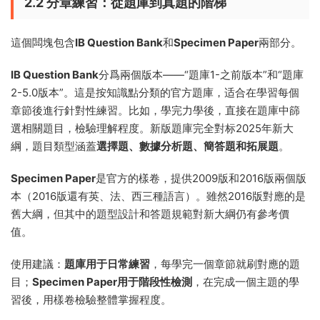
2.2 分章練習：從題庫到真題的階梯
這個闆塊包含
IB Question Bank
和
Specimen Paper
兩部分。
IB Question Bank
分爲兩個版本——“題庫1-之前版本”和“題庫
2-5.0版本”。這是按知識點分類的官方題庫，适合在學習每個
章節後進行針對性練習。比如，學完力學後，直接在題庫中篩
選相關題目，檢驗理解程度。新版題庫完全對标2025年新大
綱，題目類型涵蓋
選擇題、數據分析題、簡答題和拓展題
。
Specimen Paper
是官方的樣卷，提供2009版和2016版兩個版
本（2016版還有英、法、西三種語言）。雖然2016版對應的是
舊大綱，但其中的題型設計和答題規範對新大綱仍有參考價
值。
使用建議：
題庫用于日常練習
，每學完一個章節就刷對應的題
目；
Specimen Paper用于階段性檢測
，在完成一個主題的學
習後，用樣卷檢驗整體掌握程度。