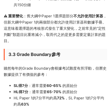
共150分鍾
⚠️ 重要變化
：舊大綱中Paper 1選擇題部分
不允許使用計算器
，
但新大綱中Paper 1的兩個部分都允許使用計算器和數據手冊。
這意味着選擇題的考核形式發生了重大變化，之前常見的“定性
判斷”類題目比重将減小，取而代之的是更多需要定量計算的題
目。
3.3 Grade Boundary參考
雖然每年的Grade Boundary會根據考試難度有所浮動，但曆史
數據提供了有價值的參考：
SL得7分
：通常需要
60-65%
的原始分
HL得7分
：通常需要
65-70%
的原始分
HL Paper 1的7分平均約爲
72%
，SL Paper 1的7分平均
約爲
63%