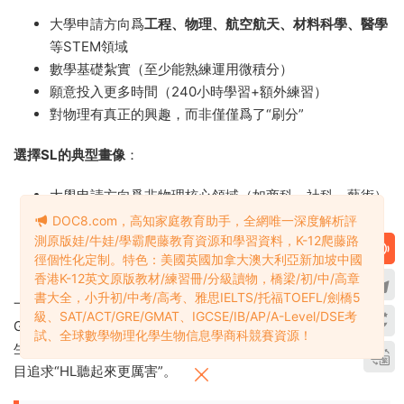
大學申請方向爲
工程、物理、航空航天、材料科學、醫學
等STEM領域
數學基礎紮實（至少能熟練運用微積分）
願意投入更多時間（240小時學習+額外練習）
對物理有真正的興趣，而非僅僅爲了“刷分”
選擇SL的典型畫像
：
大學申請方向爲非物理核心領域（如商科、社科、藝術）
希望保持較高的GPA，不想被物理“拖後腿”
DOC8.com，高知家庭教育助手，全網唯一深度解析評
對物理有興趣，但不需要深入掌握高階内容
測原版娃/牛娃/學霸爬藤教育資源和學習資料，K-12爬藤路
徑個性化定制。特色：美國英國加拿大澳大利亞新加坡中國
希望在150小時内高效完成課程，把時間分配給其他學科
香港K-12英文原版教材/練習冊/分級讀物，橋梁/初/中/高章
書大全，小升初/中考/高考、雅思IELTS/托福TOEFL/劍橋5
一個常見誤區：
認爲SL比HL更容易拿7分
。事實上，雖然SL的
級、SAT/ACT/GRE/GMAT、IGCSE/IB/AP/A-Level/DSE考
Grade Boundary更低（60-65% vs HL的65-70%），但SL學
試、全球數學物理化學生物信息學商科競賽資源！
生的競争同樣激烈。關鍵在于
選擇适合自己的層級
，而不是盲
目追求“HL聽起來更厲害”。