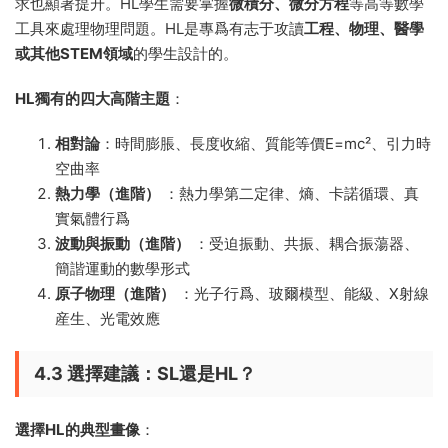
求也顯著提升。HL學生需要掌握
微積分、微分方程
等高等數學
工具來處理物理問題。HL是專爲有志于攻讀
工程、物理、醫學
或其他STEM領域
的學生設計的。
HL獨有的四大高階主題
：
相對論
：時間膨脹、長度收縮、質能等價E=mc²、引力時
空曲率
熱力學（進階）
：熱力學第二定律、熵、卡諾循環、真
實氣體行爲
波動與振動（進階）
：受迫振動、共振、耦合振蕩器、
簡諧運動的數學形式
原子物理（進階）
：光子行爲、玻爾模型、能級、X射線
産生、光電效應
4.3 選擇建議：SL還是HL？
選擇HL的典型畫像
：