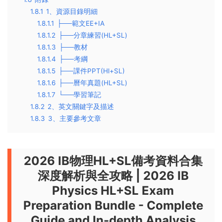
1.8.1
1、資源目錄明細
1.8.1.1
├──範文EE+IA
1.8.1.2
├──分章練習(HL+SL)
1.8.1.3
├──教材
1.8.1.4
├──考綱
1.8.1.5
├──課件PPT(Hl+SL)
1.8.1.6
├──曆年真題(HL+SL)
1.8.1.7
└──學習筆記
1.8.2
2、英文關鍵字及描述
1.8.3
3、主要參考文章
2026 IB物理HL+SL備考資料合集
深度解析與全攻略
|
2026 IB
Physics HL+SL Exam
Preparation Bundle - Complete
Guide and In-depth Analysis