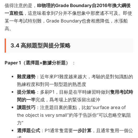
值得注意的是，
IB物理的Grade Boundary自2016年換大綱後
一直較低
，這意味着拿到7分并不像想象中那麽遙不可及。即使
某一年考試特别難，Grade Boundary也會相應降低，水漲船
高。
3.4 高頻題型與提分策略
Paper 1（選擇題+數據分析題）
：
難度趨勢
：近年來P1難度越來越大，考驗的是對知識點的
熟練程度和對同一類型題的熟悉度
提分策略
：多刷P1，目标是在平時練習時做到
隻用考試時
間的一半
完成，爲考場上的緊張留出緩沖
讀題技巧
：注意題目裏的重點，比如“surface area of
the object is very small”約等于告訴你“可以忽略空氣阻
力”
選擇題公式
：P1通常隻需要
一步計算
，且通常隻用一個公