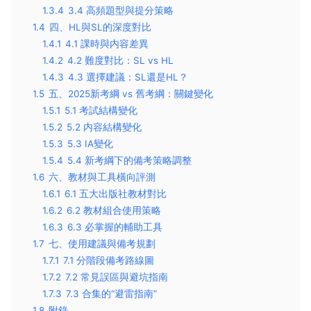
1.3.4
3.4 高頻題型與提分策略
1.4
四、HL與SL的深度對比
1.4.1
4.1 課時與内容差異
1.4.2
4.2 難度對比：SL vs HL
1.4.3
4.3 選擇建議：SL還是HL？
1.5
五、2025新考綱 vs 舊考綱：關鍵變化
1.5.1
5.1 考試結構變化
1.5.2
5.2 内容結構變化
1.5.3
5.3 IA變化
1.5.4
5.4 新考綱下的備考策略調整
1.6
六、教材與工具橫向評測
1.6.1
6.1 五大出版社教材對比
1.6.2
6.2 教材組合使用策略
1.6.3
6.3 必掌握的輔助工具
1.7
七、使用建議與備考規劃
1.7.1
7.1 分階段備考路線圖
1.7.2
7.2 常見誤區與避坑指南
1.7.3
7.3 合集的“避雷指南”
1.8
附錄