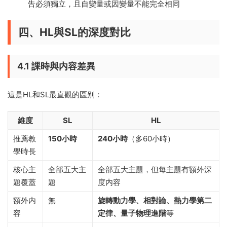
告必須獨立，且自變量或因變量不能完全相同
四、HL與SL的深度對比
4.1 課時與内容差異
這是HL和SL最直觀的區别：
維度
SL
HL
推薦教
150小時
240小時
（多60小時）
學時長
核心主
全部五大主
全部五大主題，但每主題有額外深
題覆蓋
題
度内容
額外内
無
旋轉動力學、相對論、熱力學第二
容
定律、量子物理進階
等