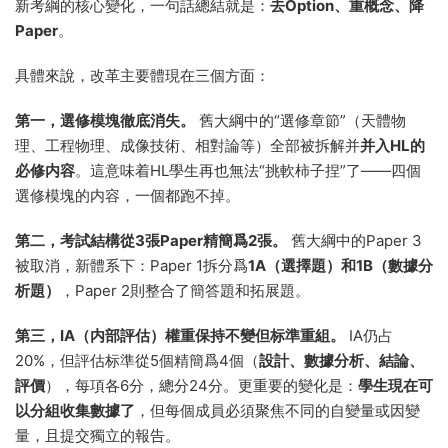
新考綱的核心變化，一句話總結就是：
去Option、重概念、降
Paper
。
具體來說，改革主要體現在三個方面：
第一，選修模塊徹底消失。
舊大綱中的“選修章節”（天體物
理、工程物理、成像技術、相對論等）全部被拆解并
并入HL的
必修内容
。這意味着HL學生再也無法“挑軟柿子捏”了——四個
選修模塊的内容，一個都跑不掉。
第二，考試結構從3張Paper精簡爲2張。
舊大綱中的Paper 3
被取消，新體系下：Paper 1拆分爲
1A（選擇題）和1B（數據分
析題）
，Paper 2則整合了簡答題和拓展題。
第三，IA（内部評估）權重保持不變但标準重組。
IA仍占
20%，但評估标準從5個精簡爲4個（
設計、數據分析、結論、
評價
），每項各6分，總分24分。更重要的變化是：
學生現在可
以分組收集數據了
，但每個成員必須聚焦不同的自變量或因變
量，且提交獨立的報告。