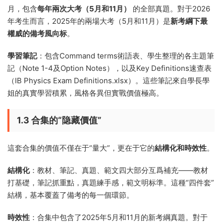
月，包含
每年兩次大考（5月和11月）
的全部真題。對于2026
年考生而言，2025年的兩場大考（5月和11月）是
新考綱下最
權威的備考風向标
。
學習筆記
：包含Command terms術語表、學生整理的各主題筆
記（Note 1-4及Option Notes），以及Key Definitions速查表
（IB Physics Exam Definitions.xlsx）。這些筆記來自學長學
姐的真實學習積累，風格各異但實戰價值極高。
1.3 合集的“隐藏價值”
這套合集的價值不僅在于“量大”，更在于它的
結構化和時效性
。
結構化
：教材、筆記、真題、範文四大部分互爲補充——教材
打基礎，筆記抓重點，真題練手感，範文明标準。這種“四件套”
結構，基本覆蓋了備考的每一個環節。
時效性
：合集中包含了2025年5月和11月的新考綱真題。對于