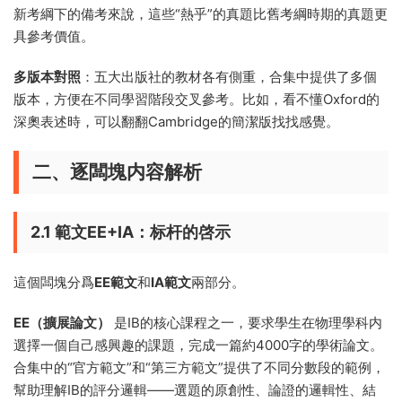
新考綱下的備考來說，這些“熱乎”的真題比舊考綱時期的真題更
具參考價值。
多版本對照
：五大出版社的教材各有側重，合集中提供了多個
版本，方便在不同學習階段交叉參考。比如，看不懂Oxford的
深奧表述時，可以翻翻Cambridge的簡潔版找找感覺。
二、逐闆塊内容解析
2.1 範文EE+IA：标杆的啓示
這個闆塊分爲
EE範文
和
IA範文
兩部分。
EE（擴展論文）
是IB的核心課程之一，要求學生在物理學科内
選擇一個自己感興趣的課題，完成一篇約4000字的學術論文。
合集中的“官方範文”和“第三方範文”提供了不同分數段的範例，
幫助理解IB的評分邏輯——選題的原創性、論證的邏輯性、結