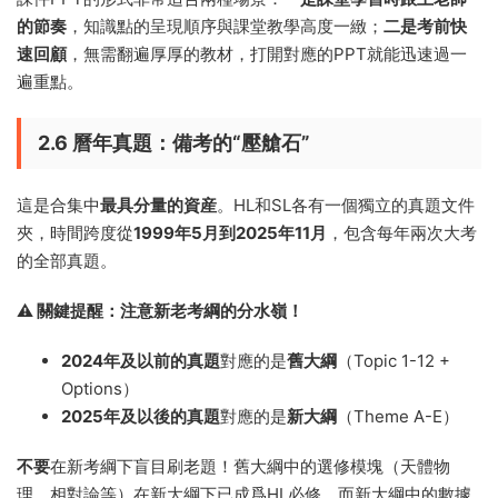
的節奏
，知識點的呈現順序與課堂教學高度一緻；
二是考前快
速回顧
，無需翻遍厚厚的教材，打開對應的PPT就能迅速過一
遍重點。
2.6 曆年真題：備考的“壓艙石”
這是合集中
最具分量的資産
。HL和SL各有一個獨立的真題文件
夾，時間跨度從
1999年5月到2025年11月
，包含每年兩次大考
的全部真題。
⚠️ 關鍵提醒：注意新老考綱的分水嶺！
2024年及以前的真題
對應的是
舊大綱
（Topic 1-12 +
Options）
2025年及以後的真題
對應的是
新大綱
（Theme A-E）
不要
在新考綱下盲目刷老題！舊大綱中的選修模塊（天體物
理、相對論等）在新大綱下已成爲HL必修，而新大綱中的數據