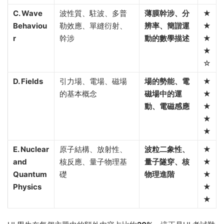
C. Wave
波性質、駐波、多普
薄膜幹涉、分
★
Behaviou
勒效應、單縫衍射、
辨率、簡諧運
★
r
幹涉
動的數學描述
★
★
☆
D. Fields
引力場、電場、磁場
場的勢能、電
★
的基本概念
磁場中的運
★
動、電磁感應
★
★
★
E. Nuclear
原子結構、放射性、
波粒二象性、
★
and
核反應、量子物理基
量子隧穿、核
★
Quantum
礎
物理進階
★
Physics
★
★