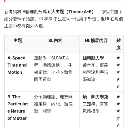
新考綱将IB物理劃分爲
五大主題（Theme A-E）
，每個主題下
細分若幹子話題。HL和SL學生在同一框架下學習，但HL在每個
主題中都有額外内容。
主題
SL内容
HL擴展内容
難
度
A. Space,
運動學（SUVAT方
旋轉動力學
、
★
Time and
程、抛體運動）、牛
參考系、廣義
★
Motion
頓定律、功-能-動量、
相對論和宇宙
★
圓周運動
學導論
★
☆
B. The
分子動理論、理想氣
熵、熱力學第
★
Particulat
體定律、内能、熱傳
二定律
、真實
★
e Nature
遞、相變
氣體模型
★
of Matter
☆
☆