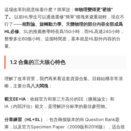
這場改革到底意味着什麽？簡單說：
IB物理變得更“硬核”
了。
以前HL學生可以通過選修“簡單”模塊來避重就輕，現在不
行了——
相對論、旋轉動力學、天體物理的部分内容全部成爲
HL必修
。SL的推薦教學時長爲150小時，而HL高達240小時，
整整多出60個小時。這個時間差，基本就是HL額外内容的分
量。
1.2 合集的三大核心特色
理解了改革背景，我們再來看這套資源合集。目錄結構非常清
晰，主要分爲
八大闆塊
：
範文EE+IA
：收錄官方和第三方高分的EE（擴展論文）和
IA（内部評估）範文，是理解評分标準的最佳參照物。
分章練習（HL+SL）
：包含兩個版本的IB Question Bank題
庫，以及官方Specimen Paper（2009版和2016版），适合按