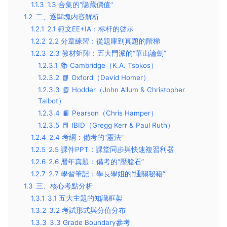
1.1.3
1.3 合集的“隐藏價值”
1.2
二、逐闆塊内容解析
1.2.1
2.1 範文EE+IA：标杆的啓示
1.2.2
2.2 分章練習：從題庫到真題的階梯
1.2.3
2.3 教材矩陣：五大門派的“華山論劍”
1.2.3.1
📚 Cambridge（K.A. Tsokos）
1.2.3.2
📘 Oxford（David Homer）
1.2.3.3
📗 Hodder（John Allum & Christopher
Talbot）
1.2.3.4
📙 Pearson（Chris Hamper）
1.2.3.5
📕 IBID（Gregg Kerr & Paul Ruth）
1.2.4
2.4 考綱：備考的“憲法”
1.2.5
2.5 課件PPT：課堂同步與快速複習利器
1.2.6
2.6 曆年真題：備考的“壓艙石”
1.2.7
2.7 學習筆記：學長學姐的“通關秘籍”
1.3
三、核心考點分析
1.3.1
3.1 五大主題的知識框架
1.3.2
3.2 考試形式與分值分布
1.3.3
3.3 Grade Boundary參考