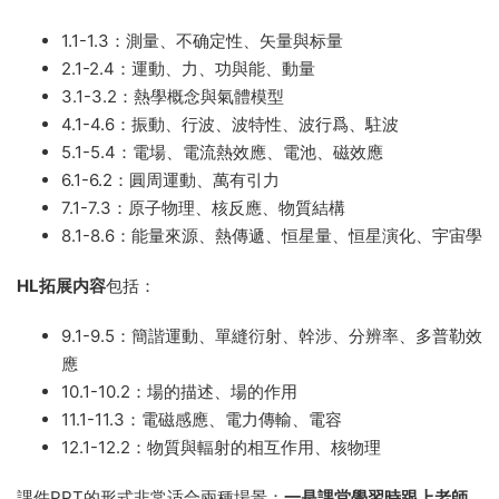
1.1-1.3：測量、不确定性、矢量與标量
2.1-2.4：運動、力、功與能、動量
3.1-3.2：熱學概念與氣體模型
4.1-4.6：振動、行波、波特性、波行爲、駐波
5.1-5.4：電場、電流熱效應、電池、磁效應
6.1-6.2：圓周運動、萬有引力
7.1-7.3：原子物理、核反應、物質結構
8.1-8.6：能量來源、熱傳遞、恒星量、恒星演化、宇宙學
HL拓展内容
包括：
9.1-9.5：簡諧運動、單縫衍射、幹涉、分辨率、多普勒效
應
10.1-10.2：場的描述、場的作用
11.1-11.3：電磁感應、電力傳輸、電容
12.1-12.2：物質與輻射的相互作用、核物理
課件PPT的形式非常适合兩種場景：
一是課堂學習時跟上老師