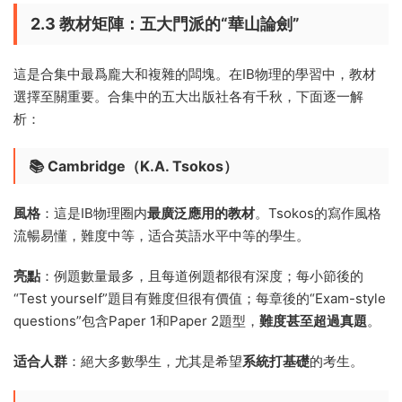
2.3 教材矩陣：五大門派的“華山論劍”
這是合集中最爲龐大和複雜的闆塊。在IB物理的學習中，教材
選擇至關重要。合集中的五大出版社各有千秋，下面逐一解
析：
📚 Cambridge（K.A. Tsokos）
風格
：這是IB物理圈内
最廣泛應用的教材
。Tsokos的寫作風格
流暢易懂，難度中等，适合英語水平中等的學生。
亮點
：例題數量最多，且每道例題都很有深度；每小節後的
“Test yourself”題目有難度但很有價值；每章後的“Exam-style
questions”包含Paper 1和Paper 2題型，
難度甚至超過真題
。
适合人群
：絕大多數學生，尤其是希望
系統打基礎
的考生。