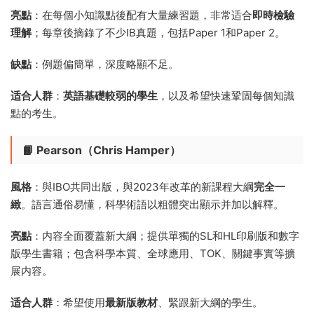
亮點
：在每個小知識點後配有大量練習題，非常适合
即時檢驗
理解
；每章後摘錄了不少IB真題，包括Paper 1和Paper 2。
缺點
：例題偏簡單，深度略顯不足。
适合人群
：
英語基礎較弱的學生
，以及希望快速鞏固每個知識
點的考生。
📙 Pearson（Chris Hamper）
風格
：與IBO共同出版，與2023年改革的新課程大綱
完全一
緻
。語言通俗易懂，科學術語以粗體突出顯示并加以解釋。
亮點
：内容全面覆蓋新大綱；提供單獨的SL和HL印刷版和數字
版學生書籍；包含科學本質、全球應用、TOK、關鍵事實等擴
展内容。
适合人群
：希望使用
最新版教材
、緊跟新大綱的學生。