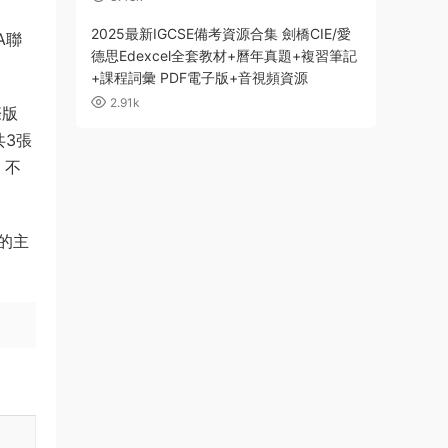
2025最新IGCSE備考資源合集 劍橋CIE/愛
A聯
德思Edexcel全套教材+曆年真題+複習筆記
+課程詞彙 PDF電子版+音視頻資源
2.91k
際版
3共3張
，不
的主