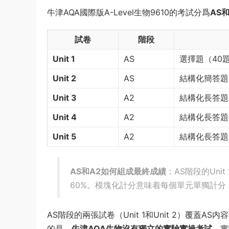
牛津AQA國際版A-Level生物9610的考試分爲
AS
試卷
階段
Unit 1
AS
選擇題（40
Unit 2
AS
結構化簡答題
Unit 3
A2
結構化長答題
Unit 4
A2
結構化長答題
Unit 5
A2
結構化長答題
AS和A2如何組成最終成績
：AS階段的Unit
60%。模塊化計分意味着每個單元單獨計
AS階段的兩張試卷（Unit 1和Unit 2）覆蓋A
的是，
牛津AQA生物沒有獨立的實驗實操考試
，實