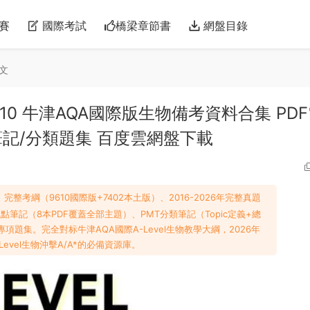
賽
國際考試
橋梁章節書
網盤目錄
文
logy 9610 牛津AQA國際版生物備考資料合集 PD
筆記/分類題集 百度雲網盤下載
考綱（9610國際版+7402本土版）、2016-2026年完整真題
知識點筆記（8本PDF覆蓋全部主題）、PMT分類筆記（Topic定義+總
的專項題集。完全對标牛津AQA國際A-Level生物教學大綱，2026年
-Level生物沖擊A/A*的必備資源庫。