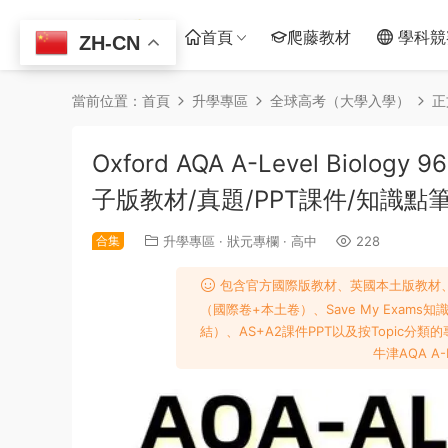
首頁
爬藤教材
學科競
ZH-CN
當前位置：
首頁
升學專區
全球高考（大學入學）
正
Oxford AQA A-Level Bio
子版教材/真題/PPT課件/知識點
合集
升學專區
·
狀元專欄
·
高中
228
包含官方國際版教材、英國本土版教材、完整
（國際卷+本土卷）、Save My Exams
結）、AS+A2課件PPT以及按Topic分類
牛津AQA A