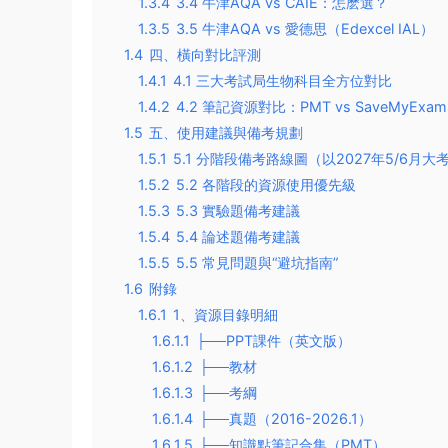
1.3.4
3.4 牛津AQA vs CAIE：怎麽選？
1.3.5
3.5 牛津AQA vs 愛德思（Edexcel IAL）
1.4
四、橫向對比評測
1.4.1
4.1 三大考試局生物科目全方位對比
1.4.2
4.2 筆記資源對比：PMT vs SaveMyExam
1.5
五、使用建議與備考規劃
1.5.1
5.1 分階段備考路線圖（以2027年5/6月
1.5.2
5.2 各階段的資源使用優先級
1.5.3
5.3 實驗題備考建議
1.5.4
5.4 論述題備考建議
1.5.5
5.5 常見問題與“避坑指南”
1.6
附錄
1.6.1
1、資源目錄明細
1.6.1.1
├──PPT課件（英文版）
1.6.1.2
├──教材
1.6.1.3
├──考綱
1.6.1.4
├──真題（2016-2026.1）
1.6.1.5
├──知識點筆記合集（PMT）