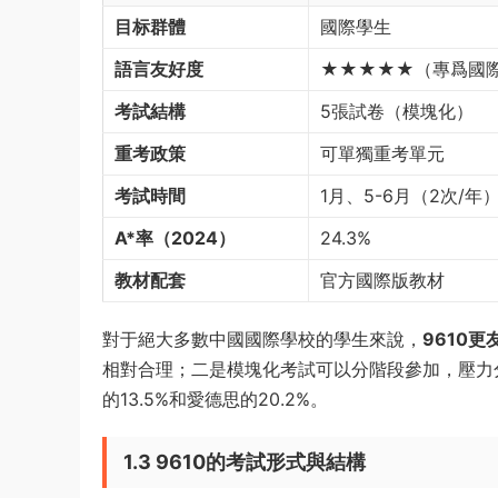
目标群體
國際學生
語言友好度
★★★★★（專爲國
考試結構
5張試卷（模塊化）
重考政策
可單獨重考單元
考試時間
1月、5-6月（2次/年
A*率（2024）
24.3%
教材配套
官方國際版教材
對于絕大多數中國國際學校的學生來說，
9610更
相對合理；二是模塊化考試可以分階段參加，壓力分散
的13.5%和愛德思的20.2%。
1.3 9610的考試形式與結構