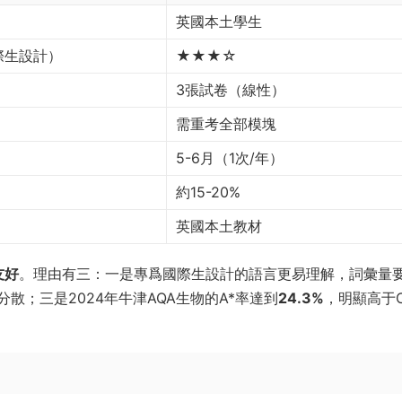
英國本土學生
際生設計）
★★★☆
3張試卷（線性）
需重考全部模塊
）
5-6月（1次/年）
約15-20%
英國本土教材
友好
。理由有三：一是專爲國際生設計的語言更易理解，詞彙量
；三是2024年牛津AQA生物的A*率達到
24.3%
，明顯高于C