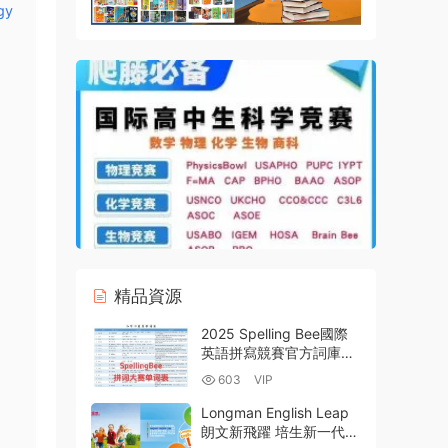
gy
精品資源
2025 Spelling Bee國際
英語拼寫競賽官方詞庫
+分級詞彙+真題詳解
603
VIP
PDF電子版資源百度網盤
下載
Longman English Leap
朗文新飛躍 培生新一代少