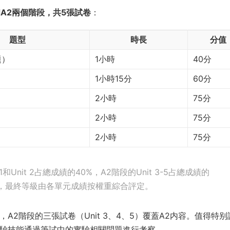
和A2兩個階段，共5張試卷
：
題型
時長
分值
題）
1小時
40分
1小時15分
60分
2小時
75分
2小時
75分
2小時
75分
 1和Unit 2占總成績的40%，A2階段的Unit 3-5占總成績的
分，最終等級由各單元成績按權重綜合評定。
S内容，A2階段的三張試卷（Unit 3、4、5）覆蓋A2内容。值得特
驗技能通過筆試中的實驗相關問題進行考察。