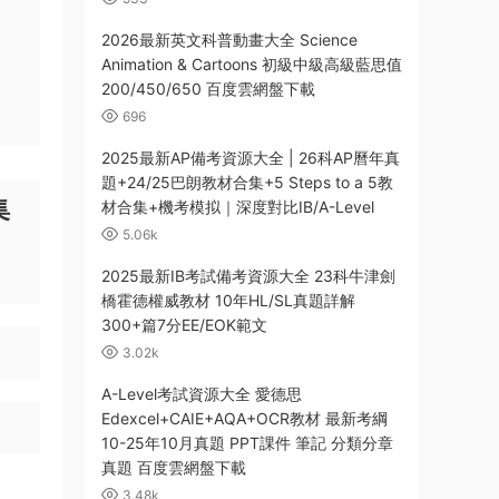
2026最新英文科普動畫大全 Science
Animation & Cartoons 初級中級高級藍思值
200/450/650 百度雲網盤下載
696
2025最新AP備考資源大全 | 26科AP曆年真
題+24/25巴朗教材合集+5 Steps to a 5教
集
材合集+機考模拟｜深度對比IB/A-Level
5.06k
2025最新IB考試備考資源大全 23科牛津劍
橋霍德權威教材 10年HL/SL真題詳解
300+篇7分EE/EOK範文
3.02k
A-Level考試資源大全 愛德思
Edexcel+CAIE+AQA+OCR教材 最新考綱
10-25年10月真題 PPT課件 筆記 分類分章
真題 百度雲網盤下載
3.48k