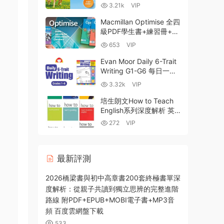
兒英語課程 1A-6B 全套
3.21k
VIP
PDF 白闆教學軟件 百度
網盤下載
Macmillan Optimise 全四
級PDF學生書+練習冊+配
套MP3音頻 劍橋
653
VIP
KET/PET/FCE終極備考指
南 網盤資源下載
Evan Moor Daily 6-Trait
Writing G1-G6 每日一練
6要素寫作法 全彩PDF 百
3.32k
VIP
度網盤下載-227MB
培生朗文How to Teach
English系列深度解析 英
語教師必備教學法指南全
272
VIP
套12冊PDF電子版 百度雲
網盤下載
最新評測
2026橋梁書與初中高章書200套終極書單深
度解析：從親子共讀到獨立思辨的完整進階
路線 附PDF+EPUB+MOBI電子書+MP3音
頻 百度雲網盤下載
533