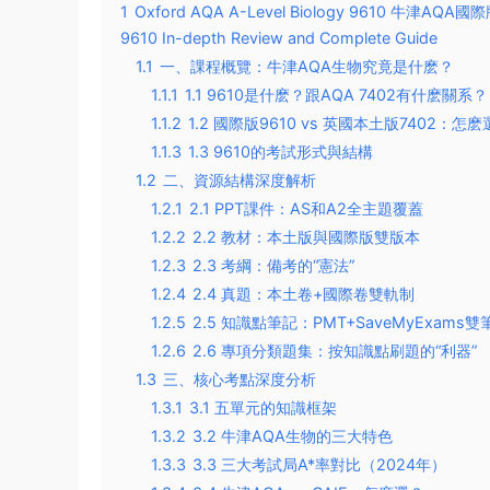
1
Oxford AQA A-Level Biology 9610 牛津AQ
9610 In-depth Review and Complete Guide
1.1
一、課程概覽：牛津AQA生物究竟是什麽？
1.1.1
1.1 9610是什麽？跟AQA 7402有什麽關系？
1.1.2
1.2 國際版9610 vs 英國本土版7402：怎
1.1.3
1.3 9610的考試形式與結構
1.2
二、資源結構深度解析
1.2.1
2.1 PPT課件：AS和A2全主題覆蓋
1.2.2
2.2 教材：本土版與國際版雙版本
1.2.3
2.3 考綱：備考的“憲法”
1.2.4
2.4 真題：本土卷+國際卷雙軌制
1.2.5
2.5 知識點筆記：PMT+SaveMyExams
1.2.6
2.6 專項分類題集：按知識點刷題的“利器”
1.3
三、核心考點深度分析
1.3.1
3.1 五單元的知識框架
1.3.2
3.2 牛津AQA生物的三大特色
1.3.3
3.3 三大考試局A*率對比（2024年）