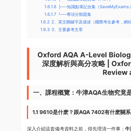
1.6.1.6
├──知識點筆記合集（SaveMyExams
1.6.1.7
└──專項分類題集
1.6.2
2、英文關鍵字及描述（國際考生參考，網
1.6.3
3、主要參考文章
Oxford AQA A-Level B
深度解析與高分攻略
|
Oxfor
Review
一、課程概覽：牛津AQA生物究竟
1.1 9610是什麽？跟AQA 7402有什麽關
深入介紹這套備考資料之前，得先理清一件事：
牛