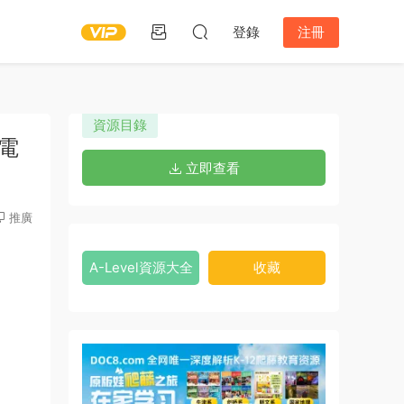
登錄
注冊
資源目錄
F電
立即查看
推廣
A-Level資源大全
收藏