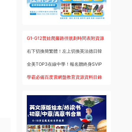
G1-G12普娃爬藤路徑規劃時間表附資源
右下切換簡繁體！左上切換英法德日韓
全美TOP3在線中學！報名贈終身SVIP
學霸必備百度雲網盤教育資源資料目錄