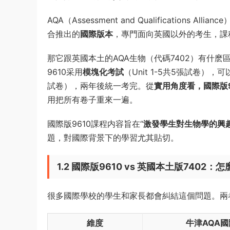
AQA（Assessment and Qualifications A
合推出的
國際版本
，專門面向英國以外的考生，課
那它跟英國本土的AQA生物（代碼7402）有什
9610采用
模塊化考試
（Unit 1-5共5張試卷）
試卷），兩年後統一考完。從
實用角度看，國際版
用把所有卷子重來一遍。
國際版9610課程内容旨在“
激發學生對生物學的興
題，對國際背景下的學習尤其貼切。
1.2 國際版9610 vs 英國本土版7402：
很多國際學校的學生和家長都會糾結這個問題。兩
維度
牛津AQA國