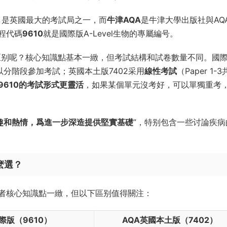
lliance）是英國最大的考試局之一，而
牛津AQA
是牛津大學出版社與AQ
程代碼
9610
就是國際版A-Level生物的專屬編号。
麽區别呢？核心知識點基本一緻，但考試結構和試卷數量不同。國
，可以分階段參加考試；英國本土版7402采用
線性考試
（Paper 1-
9610的考試形式更靈活
，如果某個單元沒考好，可以單獨重考
趣和熱情，爲進一步深造提供堅實基礎
”，特别包含一些讨論疾病
怎麽選？
者核心知識點一緻，但以下區别值得關注：
際版（9610）
AQA英國本土版（7402）