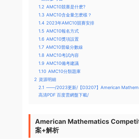
1.2
AMC10競賽是什麽?
1.3
AMC10含金量怎麽樣？
1.4
2023年AMC10競賽安排
1.5
AMC10報名方式
1.6
AMC10獎項設置
1.7
AMC10晉級分數線
1.8
AMC10考試内容
1.9
AMC10備考建議
1.10
AMC10分類題庫
2
資源明細
2.1
——/2023更新/【D3207】American Mathem
高清PDF 百度雲網盤下載/
American Mathematics Comp
案+解析