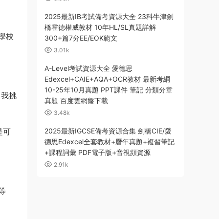
2025最新IB考試備考資源大全 23科牛津劍
橋霍德權威教材 10年HL/SL真題詳解
300+篇7分EE/EOK範文
3.01k
A-Level考試資源大全 愛德思
Edexcel+CAIE+AQA+OCR教材 最新考綱
10-25年10月真題 PPT課件 筆記 分類分章
真題 百度雲網盤下載
3.48k
2025最新IGCSE備考資源合集 劍橋CIE/愛
德思Edexcel全套教材+曆年真題+複習筆記
+課程詞彙 PDF電子版+音視頻資源
2.91k
級線