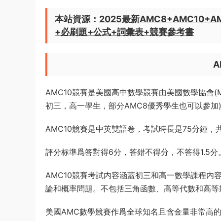
本站資源：
2025最新AMC8+AMC10+
+必刷題+公式+詞彙表+競賽參考書
A
AMC10競賽是美國高中數學競賽由美國數學協會(
初三，高一學生，部分AMC8優秀學生也可以參加
AMC10競賽是中英雙語卷，考試時長是75分鍾，共
評分标準爲答對得6分，答錯不得分，不答得1.5分
AMC10競賽考試内容涵蓋初三和高一數學課程内
論和概率問題。不包括三角函數、高等代數和高等幾
美國AMC數學競賽作爲全球知名且含金量非常高的