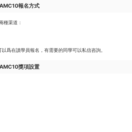
材的學術能力；獨立思考且主動交流的能力；不畏難的心理品質
有顯著挑戰。
考察範疇，宏觀上對數學學習方向有較大的指導意義。
23年AMC10競賽安排