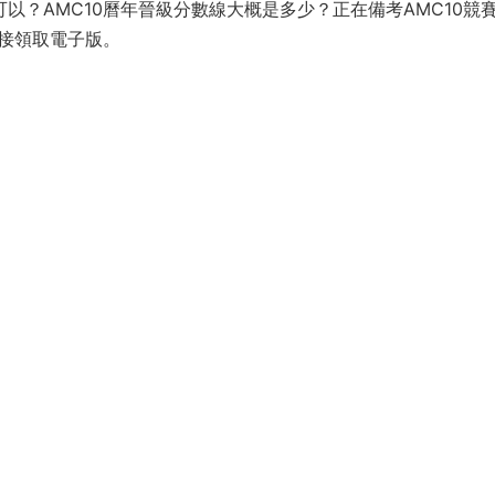
以？AMC10曆年晉級分數線大概是多少？正在備考AMC10競
直接領取電子版。