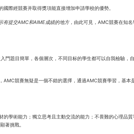
MC10含金量怎麽樣？
C12，AIME，USA(J)MO；其中參加AMC10/12競賽
通過晉
IME，兩輪考試加權總分過線即可進入USA(J)MO。