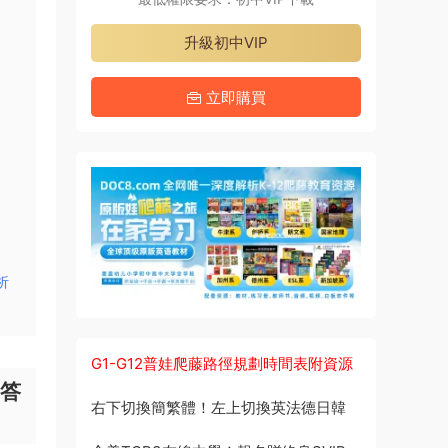
升級初中VIP
立即購買
析
G1-G12普娃爬藤路徑規劃時間表附資源
+答
右下切換簡繁體！左上切換英法德日韓