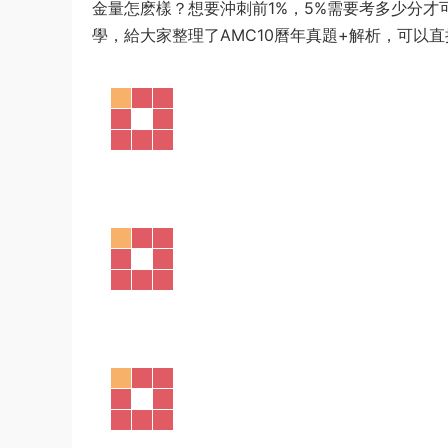
金量怎麽樣？想要沖刺前1%，5%需要考多少分才可
學，給大家整理了AMC10曆年真題+解析，可以