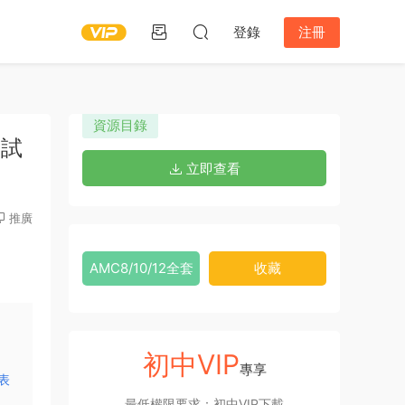
登錄
注冊
資源目錄
1試
立即查看
推廣
AMC8/10/12全套
收藏
初中VIP
專享
表
最低權限要求：初中VIP下載