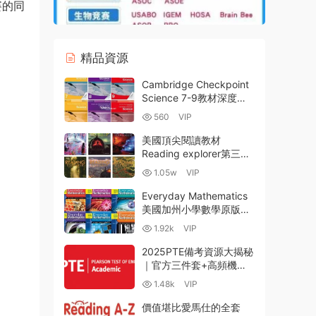
賽的同
精品資源
Cambridge Checkpoint
Science 7-9教材深度解
析 劍橋Checkpoint科學
560
VIP
課本學生書+練習冊PDF
電子版下載
美國頂尖閱讀教材
Reading explorer第三版
學生教師用書PDF 視頻
1.05w
VIP
MP4 音頻MP3 白闆軟件
600節精講外教課 百度網
Everyday Mathematics
盤下載
美國加州小學數學原版教
材 G1-G6全24冊練習冊
1.92k
VIP
+答案 全彩PDF 百度雲網
盤下載
2025PTE備考資源大揭秘
｜官方三件套+高頻機經
+智能模考+滿分模闆一鍵
1.48k
VIP
獲取｜開啓高效備考之旅
附PDF+WORD
價值堪比愛馬仕的全套