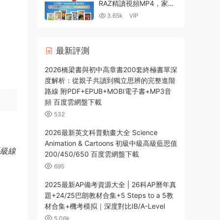
RAZ精讀視頻MP4，家長
們最期待的完整版1280
3.65k
VIP
集，徹底打開娃的自主閱
讀模式！百度網盤下
載-9.44GB
最新評測
2026橋梁書與初中高章書200套終極書單深
度解析：從親子共讀到獨立思辨的完整進階
路線 附PDF+EPUB+MOBI電子書+MP3音
頻 百度雲網盤下載
532
2026最新英文科普動畫大全 Science
Animation & Cartoons 初級中級高級藍思值
200/450/650 百度雲網盤下載
695
2025最新AP備考資源大全 | 26科AP曆年真
題+24/25巴朗教材合集+5 Steps to a 5教
材合集+機考模拟｜深度對比IB/A-Level
5.06k