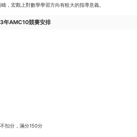
，優秀的學生甚至可選拔進入美國國家隊。
的國際經競賽并取得獎項能直接增加申請學校的優勢。
展示有提交AMC和AIME成績的地方，
由此可見，AMC競賽在知名
，從入門題目簡單，各個層次，不同目标的學生都可以自我檢驗，
，AMC競賽無疑是一個不錯的選擇，通過AMC競賽學習，基本