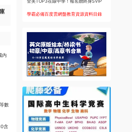
全美TOP3在線中學！報名贈終身SVIP
題庫
學霸必備百度雲網盤教育資源資料目錄
國内
等數
0含