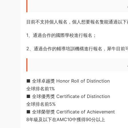
4、提高學科素養，
激發學習的主動性
數學競賽到了中學考察多方面素質：自學與搜集素
等。AMC考試的短平快對于校内長期依賴計算器
從AMC8/10/12到USAMO，全面廣泛的知識
20
AMC10競賽報名時間：9-11月
AMC10競賽考試時間：11月
AMC10參賽人群：10年級及以下同學
AMC10競賽語言：中英文雙語
AMC10競賽題型：25道選擇題