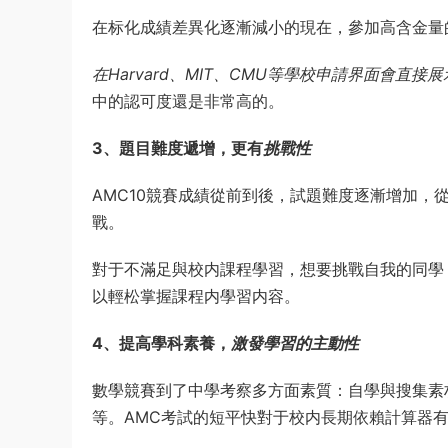
A
1、高端競賽的入口
美國AMC競賽是系列競賽，包含AMC8，AMC10，AM
即可受邀參加AIME數學邀請賽
，AMC10/12+A