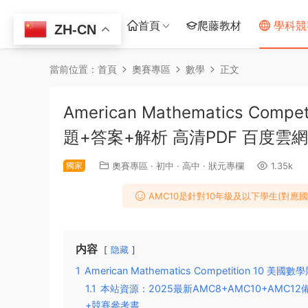
首頁
爬藤教材
學科競
ZH-CN
當前位置：
首頁
奧賽專區
數學
正文
American Mathematics Com
題+答案+解析 高清PDF 百度雲
獨家
奧賽專區
·
初中
·
高中
·
狀元專欄
1.35k
AMC10是針對10年級及以下學生(對
内容
隐藏
1
American Mathematics Competition 10 
1.1
本站資源：2025最新AMC8+AMC10+AMC1
+競賽參考書