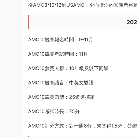
MAA是美國數學協會官方組織，有完整上升途徑
2、到達AIME并獲得高分申請大學優勢更大
在标化成績差異化逐漸減小的現在，參加高含金量
在Harvard、MIT、CMU等學校申請界面會直接
中的認可度還是非常高的。
3、題目難度遞增，更有
挑戰性
AMC10競賽成績從前到後，試題難度逐漸增加
戰。
對于不滿足與校内課程學習，想要挑戰自我的同學
以輕松掌握課程内學習内容。