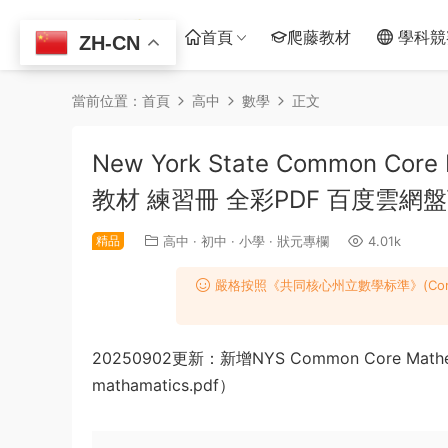
首頁
爬藤教材
學科競
ZH-CN
當前位置：
首頁
高中
數學
正文
New York State Common 
教材 練習冊 全彩PDF 百度雲網盤下
精品
高中
·
初中
·
小學
·
狀元專欄
4.01k
嚴格按照《共同核心州立數學标準》(Common Co
20250902更新：新增NYS Common Core Mathema
mathamatics.pdf）