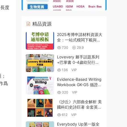
列長度
精品資源
2025考博申請材料資源大
全：一站式模闆下載與專
家級撰寫指南 附
730
29.9
PDF+WORD模闆
Lovevery 棘手話題系列
+巴掌書 0-4歲幼兒行爲
引導與情緒認知繪本PDF
136
VIP
電子版 蒙氏早教資源合集
題；
資源網盤下載
Evidence-Based Writing
作爲
Workbook GK-G5 循證寫
作練習冊英文版深度解析
320
VIP
PDF電子版 百度雲網盤下
載
《沙丘》六部曲全解析 美
國科幻史詩巨著 全套英文
電子版PDF電子書+MP3
612
VIP
音頻資源網盤下載
Everybody Up第一版全