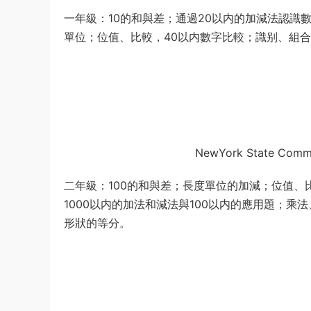
一年級：10的和與差；通過20以内的加減法認
單位；位值、比較，40以内數字比較；識别、組合
NewYork State Comm
二年級：100的和與差；長度單位的加減；位值、比
1000以内的加法和減法與100以内的應用題；
形狀的等分。