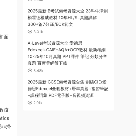
2025最新IB考試備考資源大全 23科牛津劍
橋霍德權威教材 10年HL/SL真題詳解
300+篇7分EE/EOK範文
3.01k
和面
A-Level考試資源大全 愛德思
Edexcel+CAIE+AQA+OCR教材 最新考綱
10-25年10月真題 PPT課件 筆記 分類分章
真題 百度雲網盤下載
3.48k
2025最新IGCSE備考資源合集 劍橋CIE/愛
德思Edexcel全套教材+曆年真題+複習筆記
+課程詞彙 PDF電子版+音視頻資源
2.91k
教孩
ics
版非掃