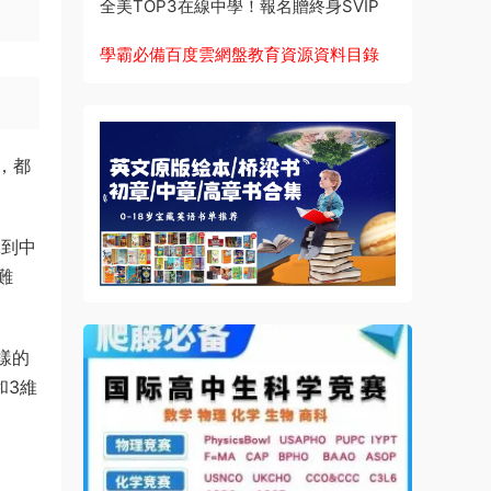
全美TOP3在線中學！報名贈終身SVIP
學霸必備百度雲網盤教育資源資料目錄
，都
拿到中
難
樣的
和3維