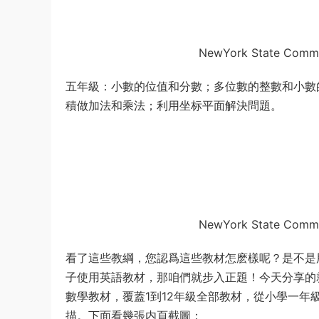
NewYork State Comm
五年級：小數的位值和分數；多位數的整數和小數
積做加法和乘法；利用坐标平面解決問題。
NewYork State Comm
看了這些教綱，您認爲這些教材怎麽樣呢？是不是
子使用英語教材，那咱們就步入正題！今天分享的就是美國紐約州
數學教材，覆蓋1到12年級全部教材，從小學一
描。下面看幾張内頁截圖：