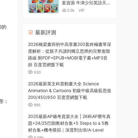
套資源 牛津少兒英語天天
向上 點讀版PDF 教師用
2.5k
VIP
書 練習冊 單詞卡 音頻 視
頻 百度網盤下載
0的
最新評測
2026橋梁書與初中高章書200套終極書單深
度解析：從親子共讀到獨立思辨的完整進階
路線 附PDF+EPUB+MOBI電子書+MP3音
頻 百度雲網盤下載
530
2026最新英文科普動畫大全 Science
Animation & Cartoons 初級中級高級藍思值
200/450/650 百度雲網盤下載
形；
695
2025最新AP備考資源大全 | 26科AP曆年真
題+24/25巴朗教材合集+5 Steps to a 5教
材合集+機考模拟｜深度對比IB/A-Level
5.06k