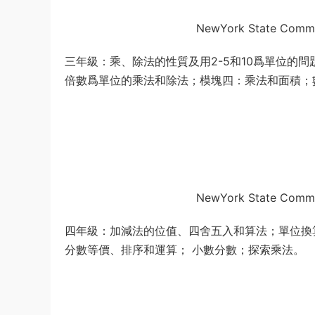
NewYork State Comm
三年級：乘、除法的性質及用2-5和10爲單位的問
倍數爲單位的乘法和除法；模塊四：乘法和面積；
NewYork State Comm
四年級：加減法的位值、四舍五入和算法；單位換
分數等價、排序和運算； 小數分數；探索乘法。