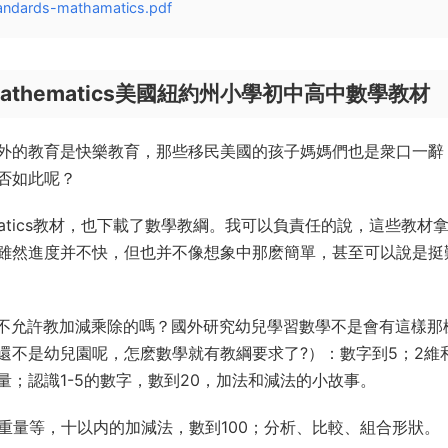
ndards-mathamatics.pdf
ore Mathematics美國紐約州小學初中高中數學教材
外的教育是快樂教育，那些移民美國的孩子媽媽們也是衆口一辭
否如此呢？
hematics教材，也下載了數學教綱。我可以負責任的說，這些教材
雖然進度并不快，但也并不像想象中那麽簡單，甚至可以說是挺
都不允許教加減乘除的嗎？國外研究幼兒學習數學不是會有這樣那
還不是幼兒園呢，怎麽數學就有教綱要求了?）：數字到5；2維
；認識1-5的數字，數到20，加法和減法的小故事。
重量等，十以内的加減法，數到100；分析、比較、組合形狀。