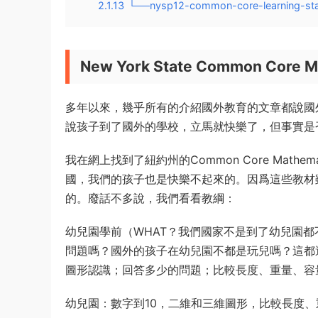
2.1.13
└──nysp12-common-core-learning-sta
New York State Common C
多年以來，幾乎所有的介紹國外教育的文章都說國
說孩子到了國外的學校，立馬就快樂了，但事實是
我在網上找到了紐約州的Common Core Mat
國，我們的孩子也是快樂不起來的。因爲這些教材
的。廢話不多說，我們看看教綱：
幼兒園學前（WHAT？我們國家不是到了幼兒園
問題嗎？國外的孩子在幼兒園不都是玩兒嗎？這都
圖形認識；回答多少的問題；比較長度、重量、容量
幼兒園：數字到10，二維和三維圖形，比較長度、