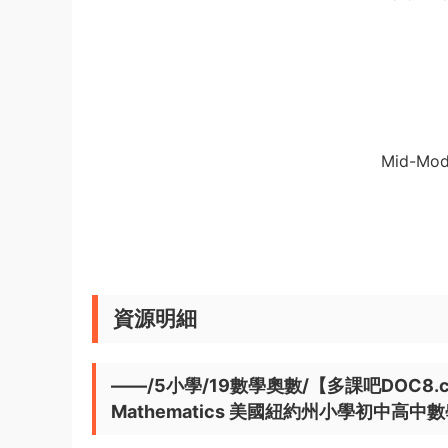
Mid-Mod
資源明細
——/5小學/19數學奧數/【多課吧DOC8.com-
Mathematics 美國紐約州小學初中高中數