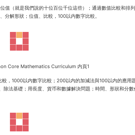
識數位值（就是我們說的十位百位千位這些）；通過數值比較和排
、分解形狀；位值、比較，100以内數字比較。
on Core Mathematics Curriculum 内頁1
較，1000以内數字比較；200以内的加減法與100以内的應用
乘法、除法基礎；用長度、貨币和數據解決問題；時間、形狀和分數