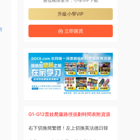
最低權限要求：小學VIP下載
升級小學VIP
初
立即購買
G1-G12普娃爬藤路徑規劃時間表附資源
右下切換簡繁體！左上切換英法德日韓