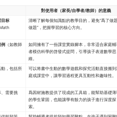
對使用者（家長/自學者/教師）的意義
習目标
清晰了解每個知識點的教學目的，避免“爲了做
Math
做題”，把握學習的核心方向。
範例
（如教師
如同擁有了一份課堂實錄腳本，非常适合家庭輔
者模仿科學的啓發式提問，引導孩子表達數學思
維。
活動，包括所
可以将書中生動的數學遊戲和探究活動直接搬到
庭或課堂中，讓學習過程更具互動性和趣味性。
标、需要挑
爲因材施教提供了現成的工具箱，能幫助基礎薄
。
的學生鞏固，也能讓學有餘力的孩子進行深度探
索。
提供幹預策
幫助輔導者提前預知學習難點，在孩子遇到困難