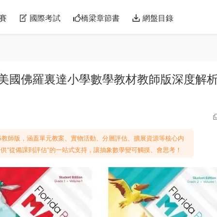
賽
國際考試
橋梁章節書
網盤目錄
E GK-G5 美國佛羅裏達小學數學教材教師版深度解
GK-G5教師版，涵蓋單元教案、實物活動、分層評估、擴展資源等核心内
供“從備課到評估”的一站式支持，讓抽象數學變可觸摸、會思考！