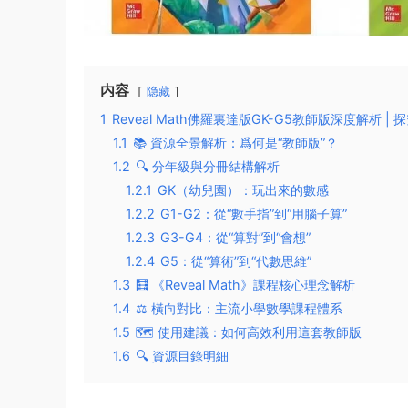
内容
隐藏
1
Reveal Math佛羅裏達版GK-G5教師版深度解析 
1.1
📚 資源全景解析：爲何是“教師版”？
1.2
🔍 分年級與分冊結構解析
1.2.1
GK（幼兒園）：玩出來的數感​
1.2.2
G1-G2：從“數手指”到“用腦子算”​
1.2.3
G3-G4：從“算對”到“會想”​
1.2.4
G5：從“算術”到“代數思維”​
1.3
🧮 《Reveal Math》課程核心理念解析
1.4
⚖️ 橫向對比：主流小學數學課程體系
1.5
🗺️ 使用建議：如何高效利用這套教師版
1.6
🔍 資源目錄明細