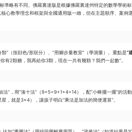
标準略有不同。佛羅裏達版是根據佛羅裏達州特定的數學學術标
整的版本。其核心教學理念和框架與全國通用版一緻，但在主題順序、案例
分類”（按顔色/形狀分）、“用腳步量教室”（學測量）。重點是
“
，說“你有2顆糖，我再給你3顆，現在一共有幾顆？我們一起數”。
加法”，用“湊十法”（9+5=9+1+4=14），配“小棒擺一擺”的活
的星星，就是3×4），讓孩子明白“乘法是加法的簡便運算”。
：比如“畫圖法”（用線段圖解應用題）、“逆推法”（知道結果是1