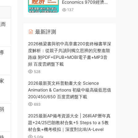
雲網盤下載
Economics 9709經濟備
考資料合集 PDF電子版考
137
綱真題教材教輔複習筆記
PPT分類習題網盤下載
題而
最新評測
2026橋梁書與初中高章書200套終極書單深
度解析：從親子共讀到獨立思辨的完整進階
導
路線 附PDF+EPUB+MOBI電子書+MP3音
頻 百度雲網盤下載
528
家
2026最新英文科普動畫大全 Science
Animation & Cartoons 初級中級高級藍思值
200/450/650 百度雲網盤下載
693
弱
2025最新AP備考資源大全 | 26科AP曆年真
題+24/25巴朗教材合集+5 Steps to a 5教
材合集+機考模拟｜深度對比IB/A-Level
時
5.06k