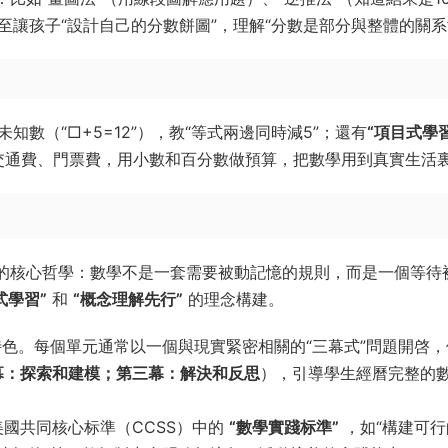
，甚至讓孩子“設計自己的分數餅圖”，理解“分數是部分與整體的關系
未知數（“□+5=12”），教“等式兩邊同時減5”；還有
“項目式學
算交通費、門票費，用小數和百分數做預算，把數學用到真實生活
課程的核心哲學：數學不是一套需要被動記憶的規則，而是一個等待
式學習”
和
“概念理解先行”
的理念構建。
色。每個單元通常以一個與現實緊密相關的“三幕式”問題開啓，
幕：探索和建模；第三幕：解決和反思
），引導學生經曆完整的
國共同核心标準（CCSS）中的
“數學實踐标準”
，如“構建可行