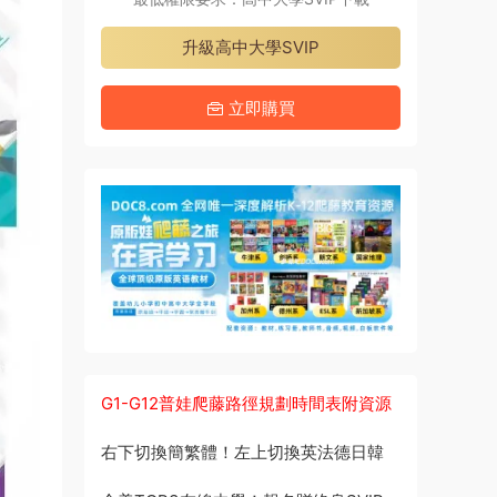
升級高中大學SVIP
立即購買
G1-G12普娃爬藤路徑規劃時間表附資源
右下切換簡繁體！左上切換英法德日韓