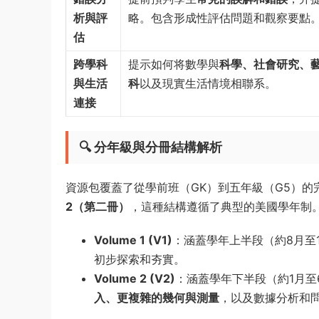
析與評
略。包含形成性評估問題和觀察要點
估
跨學科
提示如何将數學與
科學、社會研究、
與生活
科
以及現實生活情境相聯系。
連接
🔍 分年級與分冊結構解析
資源包覆蓋了從學前班（GK）到五年級（G5）
2（第二冊）
，這種結構遵循了典型的美國學年制
Volume 1 (V1)
：涵蓋學年上半段（約8月至
初步探索和夯實。
Volume 2 (V2)
：涵蓋學年下半段（約1月至
入、更複雜的幾何與測量
，以及數據分析和