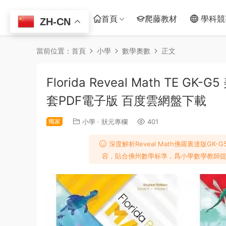
首頁
爬藤教材
學科競
ZH-CN
當前位置：
首頁
小學
數學奧數
正文
Florida Reveal Math T
套PDF電子版 百度雲網盤下載
獨家
小學
·
狀元專欄
401
深度解析Reveal Math佛羅裏達版
容，貼合佛州數學标準，爲小學數學教師提