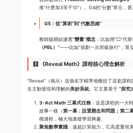
推“什麽加3等于10”）。G4的“分數”單元
G5：從“算術”到“代數思維”
教師版開始滲透
“變量”概念
：比如用“□”代替
（PBL）”
——比如“規劃一次班級旅行”，
🧮 《Reveal Math》課程核心理念解析
“Reveal”（揭示）這個名字精準地概括了這套
生主動發現和理解的
美妙系統
。它主要基于
“探究
3-Act Math 三幕式任務
：這是課程的一大特
故事一樣（
第一幕：設置懸念和問題；第二
模過程，極大地激發學習興趣。
聚焦數學實踐
：遠超計算能力，它高度重視美