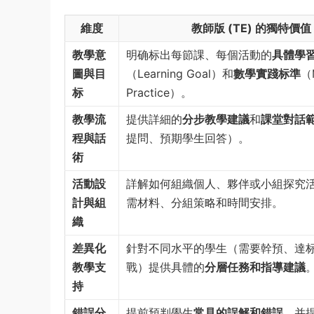
維度
教師版 (TE) 的獨特價值
教學意
明确标出每節課、每個活動的
具體學
圖與目
（Learning Goal）和
數學實踐标準
（
标
Practice）。
教學流
提供詳細的
分步教學建議
和
課堂對話
程與話
提問、預期學生回答）。
術
活動設
詳解如何組織個人、夥伴或小組探究
計與組
需材料、分組策略和時間安排。
織
差異化
針對不同水平的學生（需要幹預、達
教學支
戰）提供具體的
分層任務和指導建議
持
錯誤分
提前預判學生
常見的誤解和錯誤
，并