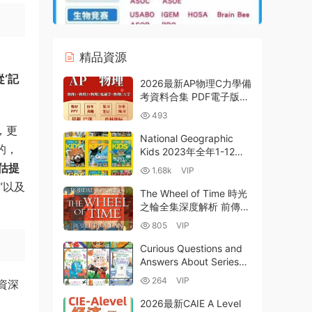
精品資源
‘記
2026最新AP物理C力學備
考資料合集 PDF電子版考
綱/教材/真題/選擇題題
493
庫/PPT課件/筆記/巴郎普
，更
林斯頓/分章練習/詞彙 百
National Geographic
計的，
度雲網盤下載
Kids 2023年全年1-12月
PDF電子版合集 美國國家
估提
1.68k
VIP
地理兒童少年版 百度雲網
”以及
盤下載
The Wheel of Time 時光
之輪全集深度解析 前傳
+正傳14部PDF電子書
805
VIP
MP3 Audiobooks電子版
有聲書網盤下載
Curious Questions and
Answers About Series
Miles Kelly《好奇的問
264
VIP
資深
答》英文版系列全13冊深
度解析 PDF電子版 百度
2026最新CAIE A Level