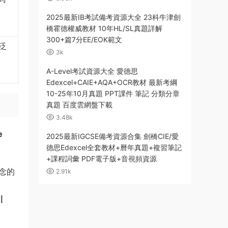
2025最新IB考試備考資源大全 23科牛津劍
橋霍德權威教材 10年HL/SL真題詳解
300+篇7分EE/EOK範文
泛
3k
A-Level考試資源大全 愛德思
Edexcel+CAIE+AQA+OCR教材 最新考綱
10-25年10月真題 PPT課件 筆記 分類分章
真題 百度雲網盤下載
3.48k
e
2025最新IGCSE備考資源合集 劍橋CIE/愛
德思Edexcel全套教材+曆年真題+複習筆記
+課程詞彙 PDF電子版+音視頻資源
念的
2.91k
引