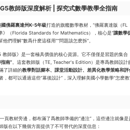
GK-G5教師版深度解析 | 探究式數學教學全指南
美國佛羅裏達州K-5年級
打造的旗艦數學教材，“佛羅裏達版（FL
rida Standards for Mathematics），核心是“
讓數學從
幫他們理解“數爲什麽這樣用”“問題該怎麽拆”。
GK-G5 教師版》是一套極具價值的核心資源。它不僅僅是習題的集合
指南”
。這套教師版（TE, Teacher's Edition）是專爲教師設
滿了詳細的
教學對話腳本、課堂活動設計、差異化教學策略和評
，都可以通過這些“幕後設計”，深入理解美國小學數學“怎麽教
一頁教材旁邊，都布滿了爲教師準備的“邊注”，這些邊注就像是
師版在以下幾個方面提供了不可替代的深度信息：