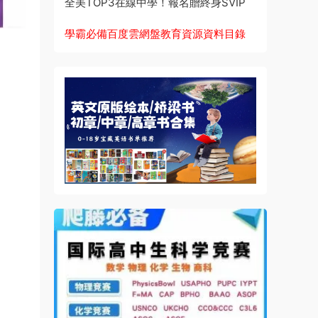
全美TOP3在線中學！報名贈終身SVIP
學霸必備百度雲網盤教育資源資料目錄