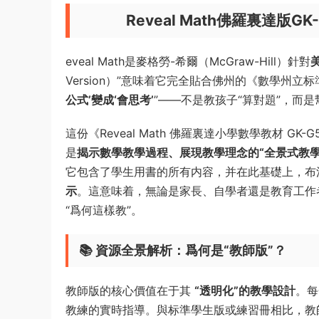
Reveal Math佛羅裏達版
eveal Math是麥格勞-希爾（McGraw-Hill）針對
Version）”意味着它完全貼合佛州的《數學州立标準》（Flo
公式’變成‘會思考’
”——不是教孩子“算對題”，而是
這份《Reveal Math 佛羅裏達小學數學教材 
是
揭示數學教學過程、展現教學理念的“全景式教學
它包含了學生用書的所有内容，并在此基礎上，布
示
。這意味着，無論是家長、自學者還是教育工作者
“爲何這樣教”。
📚 資源全景解析：爲何是“教師版”？
教師版的核心價值在于其
“透明化”的教學設計
。每
教練的實時指導。與标準學生版或練習冊相比，教