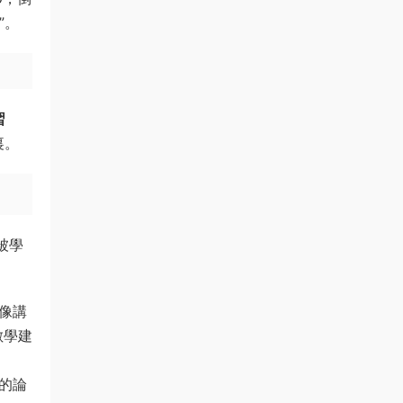
”。
習
裏。
被學
像講
數學建
的論