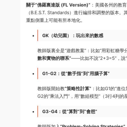
關于“佛羅裏達版 (FL Version)”
：美國各州的教育
（B.E.S.T. Standards）進行編排和調
重點側重上可能有所本地化。
GK（幼兒園）：玩出來的數感
教師版裏全是“遊戲教案”：比如“用彩虹糖學
數和實物的聯系”
——比如不說“2+3=5”
G1-G2：從“數手指”到“用腦子算”
教師版開始教
“策略性計算”
：比如G1的“進位
G2的“乘法入門”，用“數組模型”（3行4列
G3-G4：從“算對”到“會想”
教師版加入
“Problem-Solving Strategies”