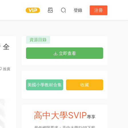
登錄
注冊
資源目錄
析 全
立即查看
推廣
美國小學教材合集
收藏
高中大學SVIP
專享
最低權限要求：高中大學SVIP下載