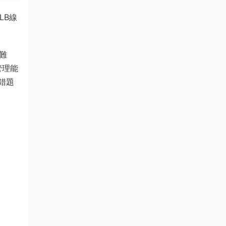
LB線
難
管理能
錯題