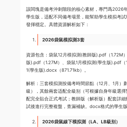
該闆塊是備考沖刺階段的核心素材，專門爲202
學生版，适配不同備考場景，能幫助學生模拟考試
發揮穩定。具體資源解析如下：
2026袋鼠模拟測3套
資源包含：袋鼠12月模拟測(教師版).pdf（1.72M
版).pdf（1.27M）、袋鼠1月模拟測(學生版).pdf
1(學生版).docx（871.71kb）。
解析：三套模拟測按備考時間節點（12月、1月）劃
級），其餘兩套适配全級别（可根據自身年級選擇
配完全貼合正式考試；教師版（解析版）配套詳細
試後進行完整複盤，查漏補缺。docx格式的學生
2026袋鼠線下模拟測（LA、LB級别）