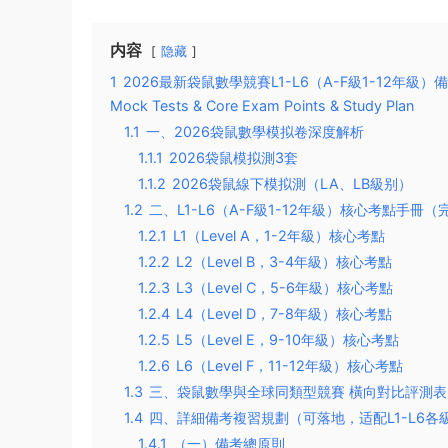
内容
隐藏
1
2026最新袋鼠數學競賽L1-L6（A-F級1-12年級）備
Mock Tests & Core Exam Points & Study Plan
1.1
一、2026袋鼠數學模拟卷深度解析
1.1.1
2026袋鼠模拟測3套
1.1.2
2026袋鼠線下模拟測（LA、LB級别）
1.2
二、L1-L6（A-F級1-12年級）核心考點手
1.2.1
L1（Level A，1-2年級）核心考點
1.2.2
L2（Level B，3-4年級）核心考點
1.2.3
L3（Level C，5-6年級）核心考點
1.2.4
L4（Level D，7-8年級）核心考點
1.2.5
L5（Level E，9-10年級）核心考點
1.2.6
L6（Level F，11-12年級）核心考點
1.3
三、袋鼠數學與全球同類型競賽 橫向對比評測
1.4
四、詳細備考複習規劃（可落地，适配L1-L6各
1.4.1
（一）備考總原則