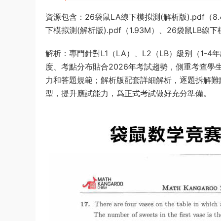
資源包含：26袋鼠LA線下模拟測(解析版).pdf（8.
下模拟測(解析版).pdf（1.93M）、26袋鼠LB線下模
解析：專門針對L1（LA）、L2（LB）級别（1
度、考點分布貼合2026年考試趨勢，側重考查
力和答題規範；解析版配套詳細解析，逐題拆解難
型，提升應試能力，爲正式考試做好充分準備。