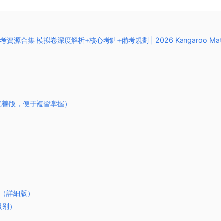
考資源合集 模拟卷深度解析+核心考點+備考規劃 | 2026 Kangaroo Ma
冊（完善版，便于複習掌握）
表（詳細版）
級别）