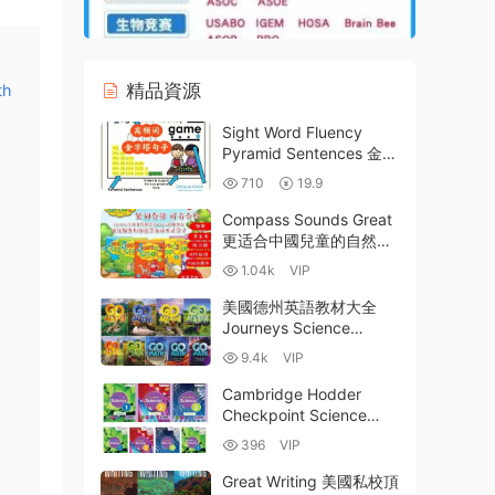
精品資源
th
Sight Word Fluency
Pyramid Sentences 金字
塔句子練習冊全5級PDF
710
19.9
下載 | 220高頻詞+跨學科
句型+音素劃分 百度網盤
Compass Sounds Great
更适合中國兒童的自然拼
讀教材 美音版 點讀版
1.04k
VIP
PDF 學生用書 教師用書
練習冊 閃卡 答案 MP3音
美國德州英語教材大全
頻 白闆軟件 百度雲網盤
Journeys Science
下載
Fusion 海尼曼 哈考特 Go
9.4k
VIP
Math全套點讀版 Write
Source寫作 Complete
Cambridge Hodder
Curriculum練習冊 百度網
Checkpoint Science
盤下載
NEW Edition 1-3 PDF電
396
VIP
子版學生書練習冊複習指
南下載
Great Writing 美國私校頂