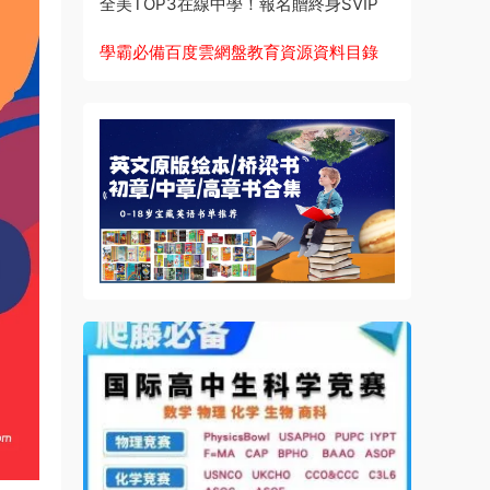
全美TOP3在線中學！報名贈終身SVIP
學霸必備百度雲網盤教育資源資料目錄