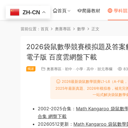
首頁
爬藤教材
學科競
ZH-CN
當前位置：
首頁
奧賽專區
數學
正文
2026袋鼠數學競賽模拟題及答案解
電子版 百度雲網盤下載
獨家
奧賽專區
·
初中
·
小學
·
高中
·
狀元專欄
83
2026最新袋鼠數學競賽L1-L6（A-F級
2025年最新真題、2026年模拟卷，補
一站式解決袋鼠數學
2002-2025合集：
Math Kangaroo 
合集 網盤下載
20260512更新：
Math Kangaroo 