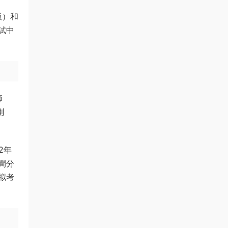
版）和
試中
師
測
2年
間分
拟考