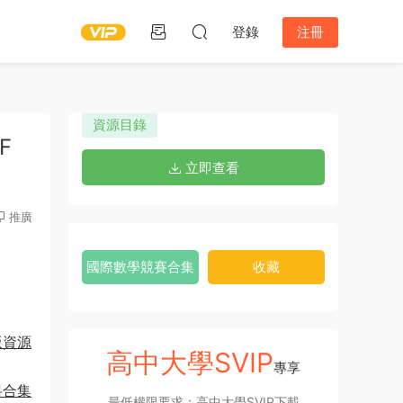
登錄
注冊
資源目錄
F
立即查看
推廣
國際數學競賽合集
收藏
版資源
高中大學SVIP
專享
料合集
最低權限要求：高中大學SVIP下載