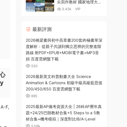
尖寫作教材 國家地理大寫
作394節外教課+全彩
3.43k
VIP
PDF+練習冊+MP3音頻
+MP4視頻+教師資源+白
闆軟件 百度網盤下載
最新評測
2026橋梁書與初中高章書200套終極書單深
度解析：從親子共讀到獨立思辨的完整進階
路線 附PDF+EPUB+MOBI電子書+MP3音
頻 百度雲網盤下載
530
核心
2026最新英文科普動畫大全 Science
y
Animation & Cartoons 初級中級高級藍思值
200/450/650 百度雲網盤下載
695
A-F,
2025最新AP備考資源大全 | 26科AP曆年真
題+24/25巴朗教材合集+5 Steps to a 5教
材合集+機考模拟｜深度對比IB/A-Level
5.06k