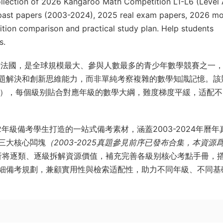
lection of 2026 Kangaroo Math Competition L1-L6 (Level 
g past papers (2003-2024), 2025 real exam papers, 2026 m
ition comparison and practical study plan. Help students
s.
st）起源于法國，是全球規模最大、參與人數最多的青少年數學競賽之一
題解決和創新思維能力，而非單純考察複雜的數學知識記憶。該
A-F級），每個級别貼合對應年級的數學大綱，難度梯度平緩，适配
2年級備考學生打造的一站式備考素材，涵蓋2003-2024年曆年
卷三大核心闆塊
（2003-2025真題參見前序已發布合集，本資源
析将逐類、逐級拆解資源價值，補充完善各級别核心考點手冊，
細備考規劃，兼顧實用性與檢索适配性，助力不同年級、不同基