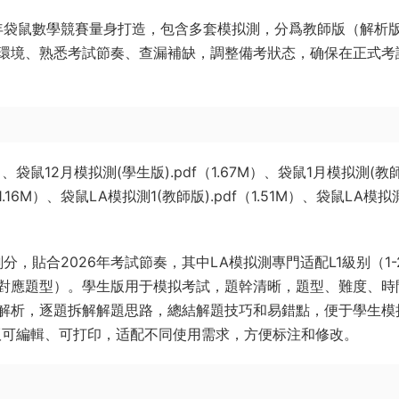
6年袋鼠數學競賽量身打造，包含多套模拟測，分爲教師版（解析
環境、熟悉考試節奏、查漏補缺，調整備考狀态，确保在正式考
）、袋鼠12月模拟測(學生版).pdf（1.67M）、袋鼠1月模拟測(教
（1.16M）、袋鼠LA模拟測1(教師版).pdf（1.51M）、袋鼠LA模拟
分，貼合2026年考試節奏，其中LA模拟測專門适配L1級别（1-
對應題型）。學生版用于模拟考試，題幹清晰，題型、難度、時
解析，逐題拆解解題思路，總結解題技巧和易錯點，便于學生模
版可編輯、可打印，适配不同使用需求，方便标注和修改。