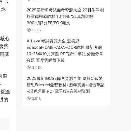
A-F,
ock
2025最新IB考試備考資源大全 23科牛津劍
橋霍德權威教材 10年HL/SL真題詳解
300+篇7分EE/EOK範文
3.01k
，核心
A-Level考試資源大全 愛德思
競賽
Edexcel+CAIE+AQA+OCR教材 最新考綱
不同基
10-25年10月真題 PPT課件 筆記 分類分章
真題 百度雲網盤下載
3.48k
真題
2025最新IGCSE備考資源合集 劍橋CIE/愛
爲
德思Edexcel全套教材+曆年真題+複習筆記
搭配全
+課程詞彙 PDF電子版+音視頻資源
2.91k
礎的