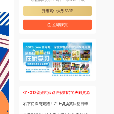
升級高中大學SVIP
立即購買
G1-G12普娃爬藤路徑規劃時間表附資源
右下切換簡繁體！左上切換英法德日韓