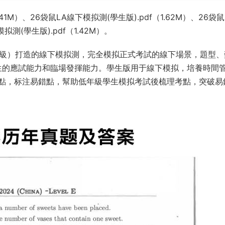
41M）、26袋鼠LA線下模拟測(學生版).pdf（1.62M）、26袋鼠
拟測(學生版).pdf（1.42M）。
-4年級）打造的線下模拟測，完全模拟正式考試的線下場景，題型、
學生的應試能力和臨場發揮能力。學生版用于線下模拟，培養時間
點，标注易錯點，幫助低年級學生模拟考試後梳理考點，突破易