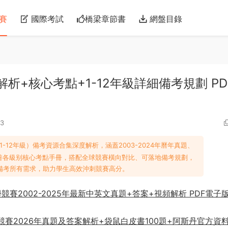
賽
國際考試
橋梁章節書
網盤目錄
析+核心考點+1-12年級詳細備考規劃 PD
3
，1-12年級）備考資源合集深度解析，涵蓋2003-2024年曆年真題、
充完善各級别核心考點手冊，搭配全球競賽橫向對比、可落地備考規劃，
備考所有需求，助力學生高效沖刺競賽高分。
袋鼠數學競賽2002-2025年最新中英文真題+答案+視頻解析 PDF電子
袋鼠數學競賽2026年真題及答案解析+袋鼠白皮書100題+阿斯丹官方資