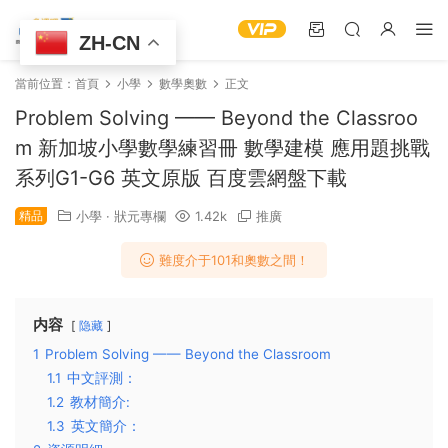
ZH-CN
當前位置：
首頁
小學
數學奧數
正文
Problem Solving —— Beyond the Classroo
m 新加坡小學數學練習冊 數學建模 應用題挑戰
系列G1-G6 英文原版 百度雲網盤下載
精品
小學
·
狀元專欄
1.42k
推廣
難度介于101和奧數之間！
内容
隐藏
1
Problem Solving —— Beyond the Classroom
1.1
中文評測：
1.2
教材簡介:
1.3
英文簡介：