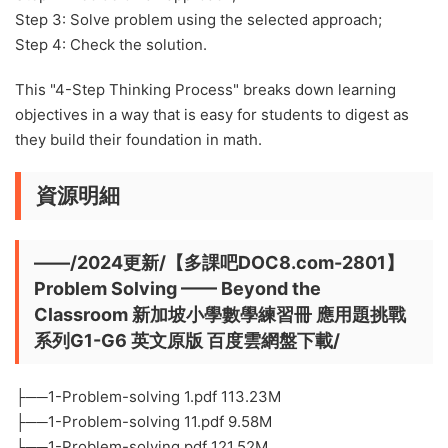
Step 3: Solve problem using the selected approach;
Step 4: Check the solution.
This "4-Step Thinking Process" breaks down learning
objectives in a way that is easy for students to digest as
they build their foundation in math.
資源明細
——/2024更新/【多課吧DOC8.com-2801】
Problem Solving —— Beyond the
Classroom 新加坡小學數學練習冊 應用題挑戰
系列G1-G6 英文原版 百度雲網盤下載/
├──1-Problem-solving 1.pdf 113.23M
├──1-Problem-solving 11.pdf 9.58M
├──1-Problem-solving.pdf 121.52M