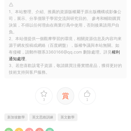
1、本站整理、介紹、推薦的資源版權屬于原出版機構或影像公
司，展示、分享僅限于學習交流與研究目的、 參考和輔助購買
決策，不得以任何理由在商業行爲中使用，否則後果請用戶自
負。
2、本站僅提供一個觀摩學習的環境，相關資源信息及内容均來
源于網友投稿或網絡（百度網盤），版權争議與本站無關。如
有侵權，請郵件聯系3360166@qq.com 删除處理。詳見
權利
通知處理
。
3、若您喜歡該電子資源，敬請購買注冊實體産品，獲得更好的
技術支持與客戶服務。
賞
3
1
新加坡數學
英文思維訓練
英文數學