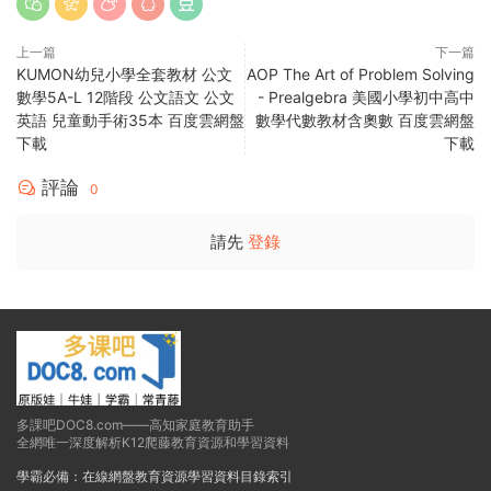
上一篇
下一篇
KUMON幼兒小學全套教材 公文
AOP The Art of Problem Solving
數學5A-L 12階段 公文語文 公文
- Prealgebra 美國小學初中高中
英語 兒童動手術35本 百度雲網盤
數學代數教材含奧數 百度雲網盤
下載
下載
評論
0
請先
登錄
多課吧DOC8.com——高知家庭教育助手
全網唯一深度解析K12爬藤教育資源和學習資料
學霸必備：在線網盤教育資源學習資料目錄索引