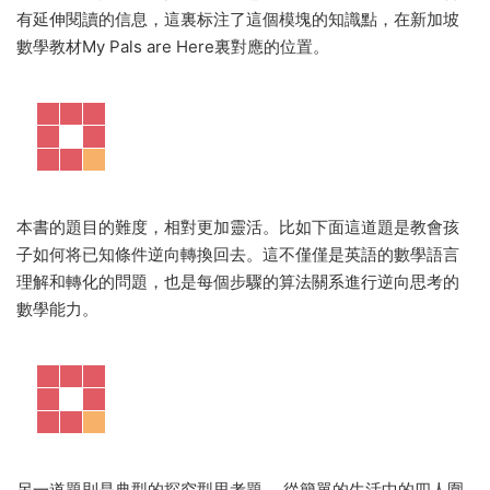
有延伸閱讀的信息，這裏标注了這個模塊的知識點，在新加坡
數學教材My Pals are Here裏對應的位置。
本書的題目的難度，相對更加靈活。比如下面這道題是教會孩
子如何将已知條件逆向轉換回去。這不僅僅是英語的數學語言
理解和轉化的問題，也是每個步驟的算法關系進行逆向思考的
數學能力。
另一道題則是典型的探究型思考題。 從簡單的生活中的四人圍