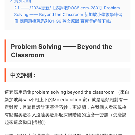
2
資源明細
2.1
——/2024更新/【多課吧DOC8.com-2801】Problem
Solving —— Beyond the Classroom 新加坡小學數學練習
冊 應用題挑戰系列G1-G6 英文原版 百度雲網盤下載/
Problem Solving —— Beyond the
Classroom
中文評測：
這套應用題集problem solving beyond the classroom （來自
新加坡與sap不相上下的Mc education 家）就是這類相對有一
定難度，且題目設計更靈活巧妙，更燒腦，在我個人看來風格
有點偏奧數卻又沒達奧數那麽深奧階段的這麽一套題（怎麽說
起來這麽拗口[捂臉]）