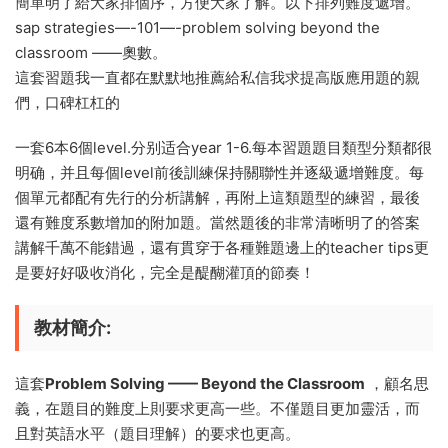
簡單明了給大家排個序，方便大家了解。以下排列難度遞增。
sap strategies—-101—-problem solving beyond the
classroom ——奧數。
這套習題我一直都在默默地推薦給私信我求提高版應用題的親
們，口碑杠杠的
一套6本6個level.分别适合year 1-6.每本習題題目類型分類都很
明确，并且每個level前後訓練保持關聯性并逐級遞增難度。每
個單元都配有先行的分析講解，再附上這類題型的練習，最後
還有難度系數增加的附加題。當然題後的非常清晰明了的答案
講解千萬不能錯過，還有貫穿于各種難題邊上的teacher tips更
是要好好吸收消化，完全是醍醐灌頂的節奏！
教材簡介:
這套
Problem Solving —— Beyond the Classroom
，顧名思
義，在題目的難度上則要求更高一些。不僅題目更加靈活，而
且對英語水平（題目理解）的要求也更高。