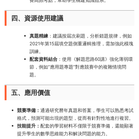
賽高頻考點，幫助學生構建知識體系。
四、資源使用建議
真題精練
：建議按屆次刷題，分析錯題規律，例如
2021年第15屆填空題側重邏輯推理，需加強此模塊
訓練。
配套資料結合
：使用《解題思路60講》強化薄弱環
節，例如“應用題專題”對應競賽中的複雜情境問
題。
五、應用價值
競賽準備：
通過研究曆年真題和答案，學生可以熟悉考試
格式，預測可能出現的題型，從而有針對性地進行複習。
技能提升：
配套的學習材料不僅限于競賽準備，還能顯著
提升學生的數學思維能力和解決問題的能力。