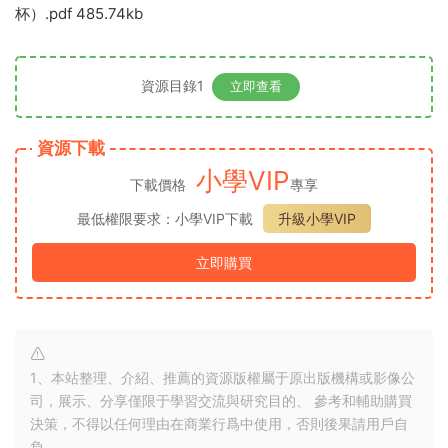
杯）.pdf 485.74kb
資源目錄1
立即查看
資源下載
小學VIP
下載價格
專享
最低權限要求：小學VIP下載
升級小學VIP
立即購買
1、本站整理、介紹、推薦的資源版權屬于原出版機構或影像公
司，展示、分享僅限于學習交流與研究目的、 參考和輔助購買
決策，不得以任何理由在商業行爲中使用，否則後果請用戶自
負。