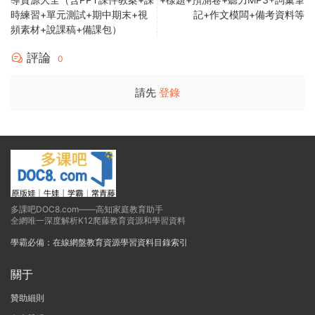
時練習+單元測試+期中期末+視
記+作文模闆+備考資料等
頻素材+說課稿+備課包）
評論
0
請先
登錄
多課吧DOC8.com——高知家庭教育助手
全網唯一深度解析K12爬藤教育資源和學習資料
學霸必備：在線網盤教育資源學習資料目錄索引
關于
贊助細則