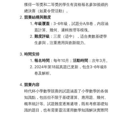
獲得一等獎和二等獎的學生有資格報名參加後續的
總決賽（如夏令營活動）。
競賽結構與難度
年級覆蓋
：3-6年級，試題分A/B卷，内容涵
蓋計算、幾何、邏輯推理等模塊。
難度評級
：三星（适中），适合奧數基礎學
生參與，注重應用與創新能力。
時間安排
報名時間
：每年10月；
活動時間
：次年3月。
2024年第18屆真題已更新，包含3-6年級B
卷及解析。
競賽内容
時代杯小學數學競賽的試題涵蓋了小學數學的各個
知識點，包括但不限于基礎運算、應用題、幾何、
概率統計等。試題難度逐漸遞增，既有考察基礎知
識的題目，也有需要靈活運用數學知識解決實際問