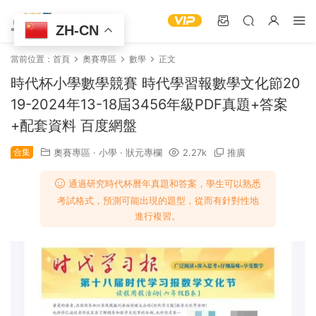
ZH-CN
當前位置：
首頁
奧賽專區
數學
正文
時代杯小學數學競賽 時代學習報數學文化節20
19-2024年13-18屆3456年級PDF真題+答案
+配套資料 百度網盤
合集
奧賽專區
·
小學
·
狀元專欄
2.27k
推廣
通過研究時代杯曆年真題和答案，學生可以熟悉
考試格式，預測可能出現的題型，從而有針對性地
進行複習。