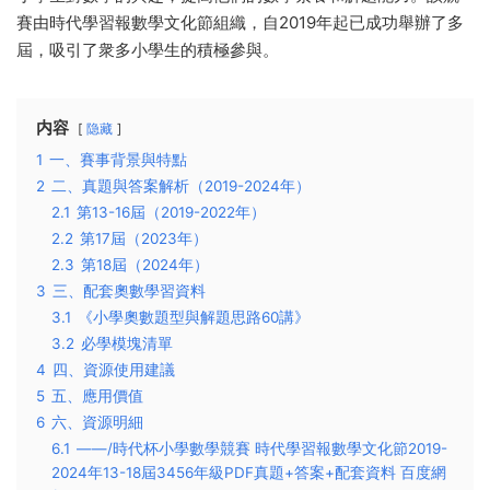
賽由時代學習報數學文化節組織，自2019年起已成功舉辦了多
屆，吸引了衆多小學生的積極參與。
内容
隐藏
1
一、賽事背景與特點
2
二、真題與答案解析（2019-2024年）
2.1
第13-16屆（2019-2022年）
2.2
第17屆（2023年）
2.3
第18屆（2024年）
3
三、配套奧數學習資料
3.1
《小學奧數題型與解題思路60講》
3.2
必學模塊清單
4
四、資源使用建議
5
五、應用價值
6
六、資源明細
6.1
——/時代杯小學數學競賽 時代學習報數學文化節2019-
2024年13-18屆3456年級PDF真題+答案+配套資料 百度網