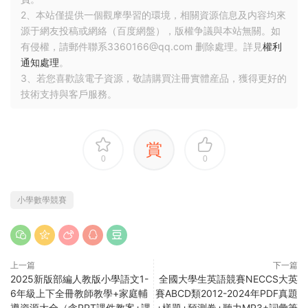
2、本站僅提供一個觀摩學習的環境，相關資源信息及内容均來
源于網友投稿或網絡（百度網盤），版權争議與本站無關。如
有侵權，請郵件聯系3360166@qq.com 删除處理。詳見
權利
通知處理
。
3、若您喜歡該電子資源，敬請購買注冊實體産品，獲得更好的
技術支持與客戶服務。
賞
0
0
小學數學競賽
上一篇
下一篇
2025新版部編人教版小學語文1-
全國大學生英語競賽NECCS大英
6年級上下全冊教師教學+家庭輔
賽ABCD類2012-2024年PDF真題
導資源大全（含PPT課件教案+課
+樣題+預測卷+聽力MP3+詞彙筆