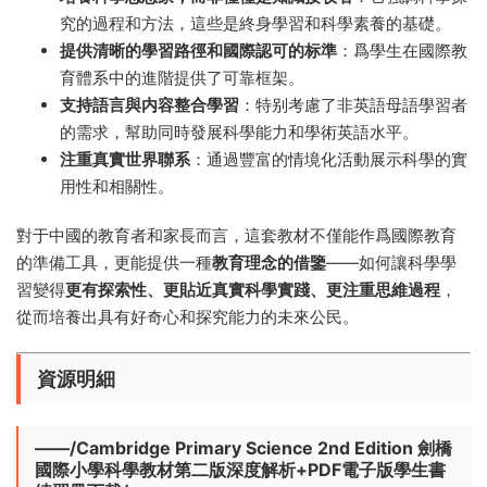
究的過程和方法，這些是終身學習和科學素養的基礎。
提供清晰的學習路徑和國際認可的标準
：爲學生在國際教
育體系中的進階提供了可靠框架。
支持語言與内容整合學習
：特别考慮了非英語母語學習者
的需求，幫助同時發展科學能力和學術英語水平。
注重真實世界聯系
：通過豐富的情境化活動展示科學的實
用性和相關性。
對于中國的教育者和家長而言，這套教材不僅能作爲國際教育
的準備工具，更能提供一種
教育理念的借鑒
——如何讓科學學
習變得
更有探索性、更貼近真實科學實踐、更注重思維過程
，
從而培養出具有好奇心和探究能力的未來公民。
資源明細
——/Cambridge Primary Science 2nd Edition 劍橋
國際小學科學教材第二版深度解析+PDF電子版學生書