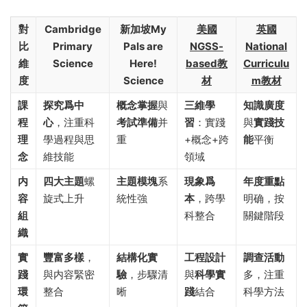
對
Cambridge
新加坡My
美國
英國
比
Primary
Pals are
NGSS-
National
維
Science
Here!
based教
Curriculu
度
Science
材
m教材
課
探究爲中
概念掌握
與
三維學
知識廣度
程
心
，注重科
考試準備
并
習
：實踐
與
實踐技
理
學過程與思
重
+概念+跨
能
平衡
念
維技能
領域
内
四大主題
螺
主題模塊
系
現象爲
年度重點
容
旋式上升
統性強
本
，跨學
明确，按
組
科整合
關鍵階段
織
實
豐富多樣
，
結構化實
工程設計
調查活動
踐
與内容緊密
驗
，步驟清
與
科學實
多，注重
環
整合
晰
踐
結合
科學方法