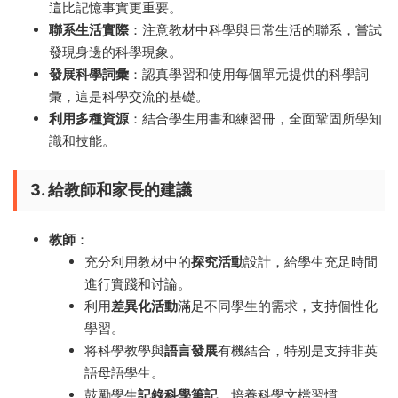
這比記憶事實更重要。
聯系生活實際
：注意教材中科學與日常生活的聯系，嘗試
發現身邊的科學現象。
發展科學詞彙
：認真學習和使用每個單元提供的科學詞
彙，這是科學交流的基礎。
利用多種資源
：結合學生用書和練習冊，全面鞏固所學知
識和技能。
3. 給教師和家長的建議
教師
：
充分利用教材中的
探究活動
設計，給學生充足時間
進行實踐和讨論。
利用
差異化活動
滿足不同學生的需求，支持個性化
學習。
将科學教學與
語言發展
有機結合，特别是支持非英
語母語學生。
鼓勵學生
記錄科學筆記
，培養科學文檔習慣。