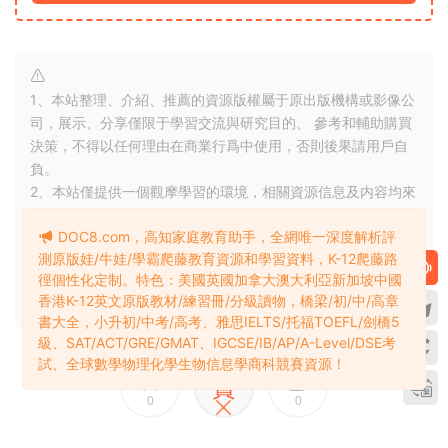
1、本站整理、介紹、推薦的資源版權屬于原出版機構或影像公
司，展示、分享僅限于學習交流與研究目的、 參考和輔助購買
決策，不得以任何理由在商業行爲中使用，否則後果請用戶自
負。
2、本站僅提供一個觀摩學習的環境，相關資源信息及内容均來
源于網友投稿或網絡（百度網盤），版權争議與本站無關。如
DOC8.com，高知家庭教育助手，全網唯一深度解析評
有侵權，請郵件聯系3360166@qq.com 删除處理。詳見
權利
測原版娃/牛娃/學霸爬藤教育資源和學習資料，K-12爬藤路
通知處理
。
徑個性化定制。特色：美國英國加拿大澳大利亞新加坡中國
3、若您喜歡該電子資源，敬請購買注冊實體産品，獲得更好的
香港K-12英文原版教材/練習冊/分級讀物，橋梁/初/中/高章
技術支持與客戶服務。
書大全，小升初/中考/高考、雅思IELTS/托福TOEFL/劍橋5
級、SAT/ACT/GRE/GMAT、IGCSE/IB/AP/A-Level/DSE考
試、全球數學物理化學生物信息學商科競賽資源！
賞
0
0