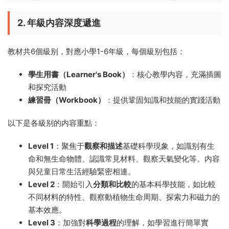
2. 年級内容深度遞進
教材共6個級别，對應小學1-6年級，每個級别包括：
學生用書（Learner's Book）
：核心教學内容，充滿插圖
和探究活動
練習冊（Workbook）
：提供鞏固知識和技能的實踐活動
以下是各級别的内容重點：
Level 1
：聚焦于
觀察和描述
基礎科學現象，如識别有生
命和無生命物體、認識常見材料、觀察天氣變化等。内容
與兒童日常生活經驗緊密相連。
Level 2
：開始引入
分類和比較
的基本科學技能，如比較
不同材料的特性、觀察動植物生命周期、探索力和磁力的
基本效應。
Level 3
：加強對
科學過程
的理解，如學習進行簡單實