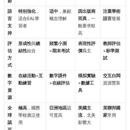
節
語
特别強化
，
适中
，兼顧
因出版商
注重學術
言
适合EAL學
概念理解
而異
，一
語言
發展
支
習者
般要求較
持
高
評
形成性
與
總
頻繁小測
表現性評
教師評估
估
結性
結合
+
期末考試
價
爲主
+
标準測
方
試
式
數
在線活動
+
互
數字課件
模拟實驗
交互白闆
字
動練習
+
在線評估
+
數據工
資源豐富
資
具
源
全
極高
，國際
亞洲地區
認
美國主
英聯邦國
球
學校廣泛使
可度高
流
，北美
家
常用
認
用
影響大
可