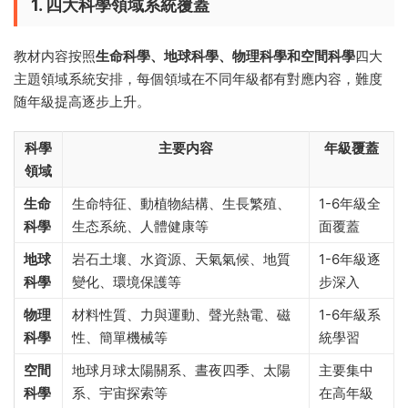
1. 四大科學領域系統覆蓋
教材内容按照
生命科學、地球科學、物理科學和空間科學
四大
主題領域系統安排，每個領域在不同年級都有對應内容，難度
随年級提高逐步上升。
科學
主要内容
年級覆蓋
領域
生命
生命特征、動植物結構、生長繁殖、
1-6年級全
科學
生态系統、人體健康等
面覆蓋
地球
岩石土壤、水資源、天氣氣候、地質
1-6年級逐
科學
變化、環境保護等
步深入
物理
材料性質、力與運動、聲光熱電、磁
1-6年級系
科學
性、簡單機械等
統學習
空間
地球月球太陽關系、晝夜四季、太陽
主要集中
科學
系、宇宙探索等
在高年級