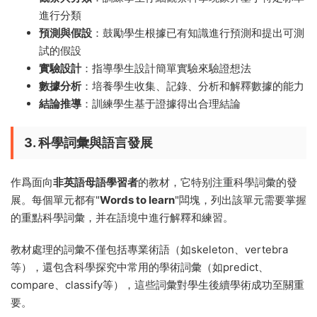
進行分類
預測與假設
：鼓勵學生根據已有知識進行預測和提出可測
試的假設
實驗設計
：指導學生設計簡單實驗來驗證想法
數據分析
：培養學生收集、記錄、分析和解釋數據的能力
結論推導
：訓練學生基于證據得出合理結論
3. 科學詞彙與語言發展
作爲面向
非英語母語學習者
的教材，它特别注重科學詞彙的發
展。每個單元都有"
Words to learn
"闆塊，列出該單元需要掌握
的重點科學詞彙，并在語境中進行解釋和練習。
教材處理的詞彙不僅包括專業術語（如skeleton、vertebra
等），還包含科學探究中常用的學術詞彙（如predict、
compare、classify等），這些詞彙對學生後續學術成功至關重
要。