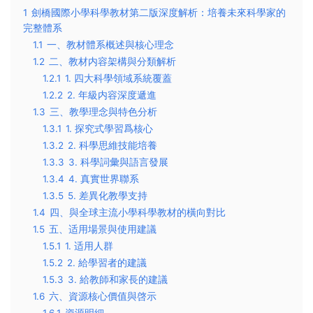
1
劍橋國際小學科學教材第二版深度解析：培養未來科學家的
完整體系
1.1
一、教材體系概述與核心理念
1.2
二、教材内容架構與分類解析
1.2.1
1. 四大科學領域系統覆蓋
1.2.2
2. 年級内容深度遞進
1.3
三、教學理念與特色分析
1.3.1
1. 探究式學習爲核心
1.3.2
2. 科學思維技能培養
1.3.3
3. 科學詞彙與語言發展
1.3.4
4. 真實世界聯系
1.3.5
5. 差異化教學支持
1.4
四、與全球主流小學科學教材的橫向對比
1.5
五、适用場景與使用建議
1.5.1
1. 适用人群
1.5.2
2. 給學習者的建議
1.5.3
3. 給教師和家長的建議
1.6
六、資源核心價值與啓示