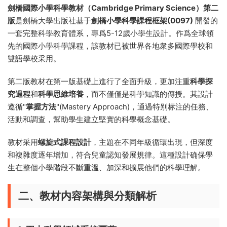
劍橋國際小學科學教材（Cambridge Primary Science）第二
版
是劍橋大學出版社基于
劍橋小學科學課程框架(0097)
開發的
一套完整科學教育體系，專爲5-12歲小學生設計。作爲全球領
先的國際小學科學課程，該教材已被世界各地衆多國際學校和
雙語學校采用。
第二版教材在第一版基礎上進行了全面升級，更加注重
科學探
究過程
和
科學思維培養
，而不僅僅是科學知識的傳授。其設計
遵循"
掌握方法
"(Mastery Approach)，通過特别标注的任務、
活動和調查，幫助學生建立堅實的科學概念基礎。
教材采用
螺旋式課程設計
，主題在不同年級循環出現，但深度
和複雜度逐年增加，符合兒童認知發展規律。這種設計确保學
生在整個小學階段不斷重溫、加深和擴展他們的科學理解。
二、教材内容架構與分類解析