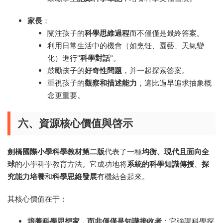
家長
：
關注孩子的
科學思維過程
而不僅僅是最終答案。
利用日常生活中的機會（如烹饪、園藝、天氣變
化）進行"
科學對話
"。
鼓勵孩子的
好奇性問題
，并一起探索答案。
重視孩子的
觀察和描述能力
，這比過早追求抽象概
念更重要。
六、資源核心價值與啓示
劍橋國際小學科學教材第二版
代表了一種
均衡、現代且面向全
球
的小學科學教育方法。它成功地将
系統的科學知識傳授
、
探
究能力培養
和
科學思維發展
有機結合起來。
其核心價值在于：
培養科學思想家，而非僅僅是知識接收者
：它強調科學探