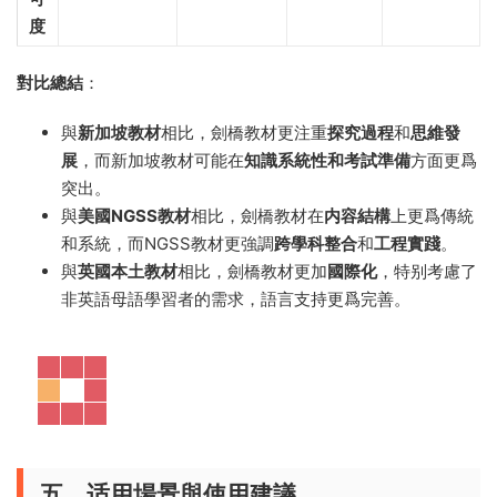
度
對比總結
：
與
新加坡教材
相比，劍橋教材更注重
探究過程
和
思維發
展
，而新加坡教材可能在
知識系統性和考試準備
方面更爲
突出。
與
美國NGSS教材
相比，劍橋教材在
内容結構
上更爲傳統
和系統，而NGSS教材更強調
跨學科整合
和
工程實踐
。
與
英國本土教材
相比，劍橋教材更加
國際化
，特别考慮了
非英語母語學習者的需求，語言支持更爲完善。
五、适用場景與使用建議