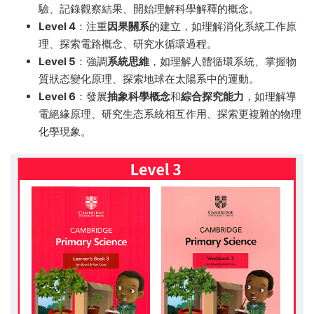
驗、記錄觀察結果、開始理解科學解釋的概念。
Level 4
：注重
因果關系
的建立，如理解消化系統工作原
理、探索電路概念、研究水循環過程。
Level 5
：強調
系統思維
，如理解人體循環系統、掌握物
質狀态變化原理、探索地球在太陽系中的運動。
Level 6
：發展
抽象科學概念
和
綜合探究能力
，如理解導
電絕緣原理、研究生态系統相互作用、探索更複雜的物理
化學現象。