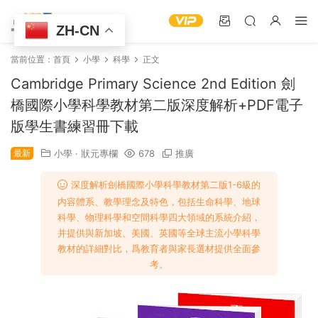
ZH-CN
當前位置：
首頁
小學
科學
正文
Cambridge Primary Science 2nd Edition 劍
橋國際小學科學教材第二版深度解析+PDF電子
版學生書練習冊下載
最新
小學
·
狀元專欄
678
推廣
深度解析劍橋國際小學科學教材第二版1-6級的
内容體系、教學理念及特色，包括生命科學、地球
科學、物理科學和空間科學四大領域的系統介紹，
并提供與新加坡、美國、英國等全球主流小學科學
教材的詳細對比，爲教育者與家長選材提供全面參
考。