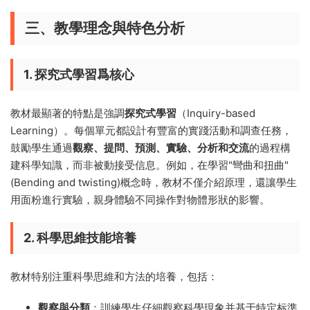
三、教學理念與特色分析
1. 探究式學習爲核心
教材最顯著的特點是強調
探究式學習
（Inquiry-based
Learning）。每個單元都設計有豐富的實踐活動和調查任務，
鼓勵學生通過
觀察、提問、預測、實驗、分析和交流
的過程構
建科學知識，而非被動接受信息。例如，在學習"彎曲和扭曲"
(Bending and twisting)概念時，教材不僅介紹原理，還讓學生
用面粉進行實驗，親身體驗不同操作對物體形狀的影響。
2. 科學思維技能培養
教材特别注重科學思維和方法的培養，包括：
觀察與分類
：訓練學生仔細觀察科學現象并基于特定标準