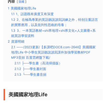
内容
隐藏
1
美國國家地理Life
1.1
1、話題既有廣度又有深度
1.2
2、在極爲專業的英語聽說讀寫訓練之外，特别注重語言
的實際應用，以及批判性思維的培養；
1.3
3、一本英語教材=shi界地理+shi界文化+人文圖冊+系
統英語學習資料
2
資源明細
2.1
——/2023更新/【多課吧DOC8.com-2646】美國國家
地理Life 中小學生英語聽說讀寫課外加強學習教材PDF
MP3音頻 百度雲網盤下載/
2.1.1
├──學生書（高清掃描版）
2.1.2
├──學生書封面
2.1.3
└──學生書音頻
美國國家地理Life