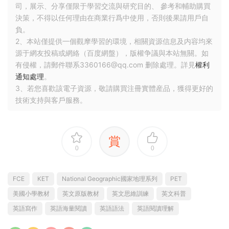
司，展示、分享僅限于學習交流與研究目的、 參考和輔助購買
決策，不得以任何理由在商業行爲中使用，否則後果請用戶自
負。
2、本站僅提供一個觀摩學習的環境，相關資源信息及内容均來
源于網友投稿或網絡（百度網盤），版權争議與本站無關。如
有侵權，請郵件聯系3360166@qq.com 删除處理。詳見
權利
通知處理
。
3、若您喜歡該電子資源，敬請購買注冊實體産品，獲得更好的
技術支持與客戶服務。
賞
0
0
FCE
KET
National Geographic國家地理系列
PET
美國小學教材
英文原版教材
英文思維訓練
英文科普
英語寫作
英語海量閱讀
英語語法
英語閱讀理解