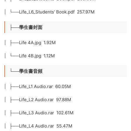
| └──Life_L6_Students' Book.pdf 257.97M
├──學生書封面
| ├──Life 4A.jpg 1.92M
| └──Life 4B.jpg 1.12M
└──學生書音頻
| ├──Life_L1 Audio.rar 60.05M
| ├──Life_L2 Audio.rar 97.88M
| ├──Life_L3 Audio.rar 102.61M
| ├──Life_L4 Audio.rar 55.47M