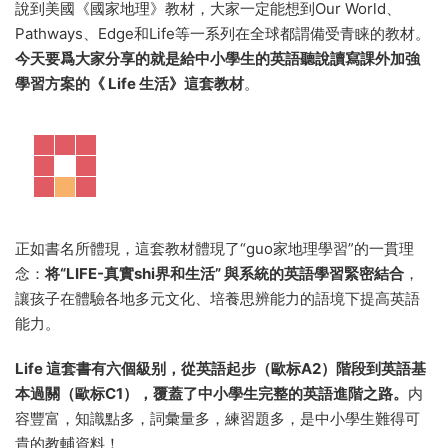
說到美國《國家地理》教材，大家一定能想到Our World、
Pathways、Edge和Life等一系列在全球都謂備受青睐的教材。
今天要爲大家分享的就是
給中小學生的英語聽說讀寫課外加強
學習方案的《 Life 生活》這套教材
。
正如書名所體現，這套教材體現了“guo家地理學習”的一貫理
念：
将“LIFE-真實shi界和生活” 與系統的英語學習緊密結合
，
讓孩子在體驗各地多元文化、培養思辨能力的語境下提高英語
能力。
Life 這套書有六個級别，從英語起步（歐标A2）階段到英語基
本過關（歐标C1），覆蓋了中小學生完整的英語進階之路。
内
容豐富，知識點多，詞彙量多，練習題多，是中小學生難得可
貴的教輔資料！