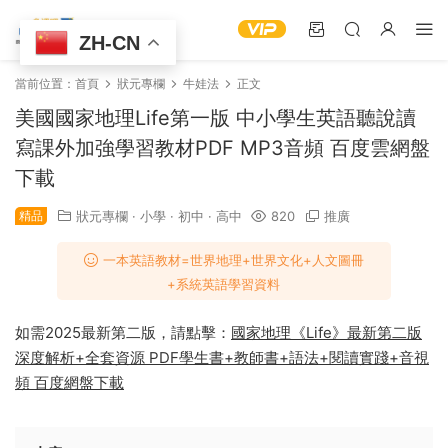
ZH-CN
當前位置：
首頁
狀元專欄
牛娃法
正文
美國國家地理Life第一版 中小學生英語聽說讀
寫課外加強學習教材PDF MP3音頻 百度雲網盤
下載
精品
狀元專欄
·
小學
·
初中
·
高中
820
推廣
一本英語教材=世界地理+世界文化+人文圖冊
+系統英語學習資料
如需2025最新第二版，請點擊：
國家地理《Life》最新第二版
深度解析+全套資源 PDF學生書+教師書+語法+閱讀實踐+音視
頻 百度網盤下載