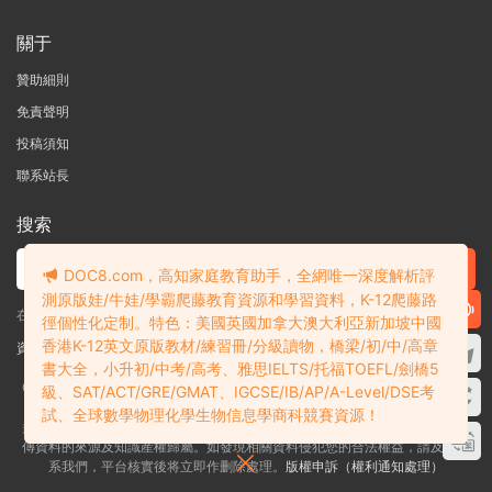
關于
贊助細則
免責聲明
投稿須知
聯系站長
搜索
DOC8.com，高知家庭教育助手，全網唯一深度解析評
測原版娃/牛娃/學霸爬藤教育資源和學習資料，K-12爬藤路
在線搜索GK-G12海量英文原版教材/章節書/國際考試/學科競賽資料！
徑個性化定制。特色：美國英國加拿大澳大利亞新加坡中國
香港K-12英文原版教材/練習冊/分級讀物，橋梁/初/中/高章
資料失效？沒找到需要的？網站意見建議？請提交工單
查看我的工單
書大全，小升初/中考/高考、雅思IELTS/托福TOEFL/劍橋5
Copyright © 2004-2026 多課吧
DOC8.com
渝ICP備2022004389号-1
渝公
級、SAT/ACT/GRE/GMAT、IGCSE/IB/AP/A-Level/DSE考
網安備50010502003111号
試、全球數學物理化學生物信息學商科競賽資源！
多課吧DOC8.com是一個資料信息評測及分享獲取的平台，不确保部分用戶上
傳資料的來源及知識産權歸屬。如發現相關資料侵犯您的合法權益，請及時聯
系我們，平台核實後将立即作删除處理。
版權申訴（權利通知處理）