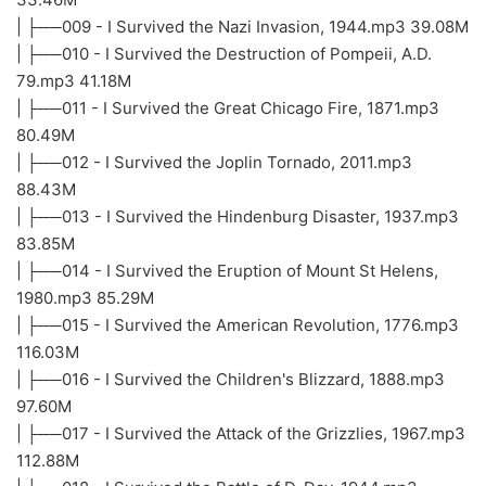
| ├──009 - I Survived the Nazi Invasion, 1944.mp3 39.08M
| ├──010 - I Survived the Destruction of Pompeii, A.D.
79.mp3 41.18M
| ├──011 - I Survived the Great Chicago Fire, 1871.mp3
80.49M
| ├──012 - I Survived the Joplin Tornado, 2011.mp3
88.43M
| ├──013 - I Survived the Hindenburg Disaster, 1937.mp3
83.85M
| ├──014 - I Survived the Eruption of Mount St Helens,
1980.mp3 85.29M
| ├──015 - I Survived the American Revolution, 1776.mp3
116.03M
| ├──016 - I Survived the Children's Blizzard, 1888.mp3
97.60M
| ├──017 - I Survived the Attack of the Grizzlies, 1967.mp3
112.88M