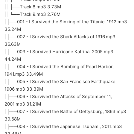
| | ├──Track 8.mp3 3.73M
| | └──Track 9.mp3 2.76M
| ├──001 - I Survived the Sinking of the Titanic, 1912.mp3
35.24M
| ├──002 - I Survived the Shark Attacks of 1916.mp3
36.63M
| ├──003 - I Survived Hurricane Katrina, 2005.mp3
44.24M
| ├──004 - I Survived the Bombing of Pearl Harbor,
1941.mp3 33.49M
| ├──005 - I Survived the San Francisco Earthquake,
1906.mp3 33.39M
| ├──006 - I Survived the Attacks of September 11,
2001.mp3 31.21M
| ├──007 - I Survived the Battle of Gettysburg, 1863.mp3
39.68M
| ├──008 - I Survived the Japanese Tsunami, 2011.mp3
33.46M