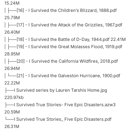
15.24M
| ├──[16] - I Survived the Children's Blizzard, 1888.pdf
25.79M
| ├──[17] - I Survived the Attack of the Grizzlies, 1967.pdf
26.40M
| ├──[18] - I Survived the Battle of D-Day, 1944.pdf 22.41M
| ├──[19] - I Survived the Great Molasses Flood, 1919.pdf
28.95M
| ├──[20] - I Survived the California Wildfires, 2018.pdf
26.94M
| └──[21] - I Survived the Galveston Hurricane, 1900.pdf
22.22M
├──I Survived series by Lauren Tarshis Home.jpg
220.97kb
├──I Survived True Stories- Five Epic Disasters.azw3
20.59M
└──I Survived True Stories_ Five Epic Disasters.pdf
26.31M