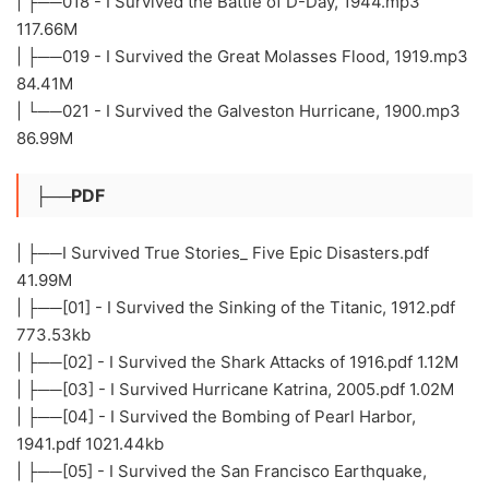
| ├──018 - I Survived the Battle of D-Day, 1944.mp3
117.66M
| ├──019 - I Survived the Great Molasses Flood, 1919.mp3
84.41M
| └──021 - I Survived the Galveston Hurricane, 1900.mp3
86.99M
├──PDF
| ├──I Survived True Stories_ Five Epic Disasters.pdf
41.99M
| ├──[01] - I Survived the Sinking of the Titanic, 1912.pdf
773.53kb
| ├──[02] - I Survived the Shark Attacks of 1916.pdf 1.12M
| ├──[03] - I Survived Hurricane Katrina, 2005.pdf 1.02M
| ├──[04] - I Survived the Bombing of Pearl Harbor,
1941.pdf 1021.44kb
| ├──[05] - I Survived the San Francisco Earthquake,