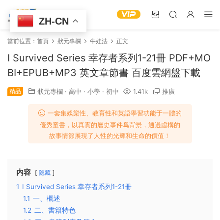
ZH-CN
當前位置：
首頁
狀元專欄
牛娃法
正文
I Survived Series 幸存者系列1-21冊 PDF+MO
BI+EPUB+MP3 英文章節書 百度雲網盤下載
精品
狀元專欄
·
高中
·
小學
·
初中
1.41k
推廣
一套集娛樂性、教育性和英語學習功能于一體的
優秀童書，以真實的曆史事件爲背景，通過虛構的
故事情節展現了人性的光輝和生命的價值！
内容
隐藏
1
I Survived Series 幸存者系列1-21冊
1.1
一、概述
1.2
二、書籍特色