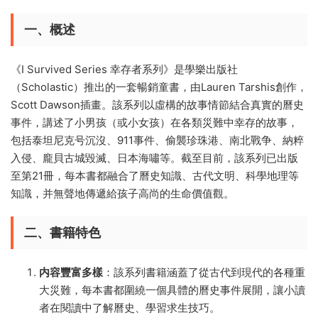
一、概述
《I Survived Series 幸存者系列》是學樂出版社
（Scholastic）推出的一套暢銷童書，由Lauren Tarshis創作，
Scott Dawson插畫。該系列以虛構的故事情節結合真實的曆史
事件，講述了小男孩（或小女孩）在各類災難中幸存的故事，
包括泰坦尼克号沉沒、911事件、偷襲珍珠港、南北戰争、納粹
入侵、龐貝古城毀滅、日本海嘯等。截至目前，該系列已出版
至第21冊，每本書都融合了曆史知識、古代文明、科學地理等
知識，并無聲地傳遞給孩子高尚的生命價值觀。
二、書籍特色
内容豐富多樣
：該系列書籍涵蓋了從古代到現代的各種重
大災難，每本書都圍繞一個具體的曆史事件展開，讓小讀
者在閱讀中了解曆史、學習求生技巧。