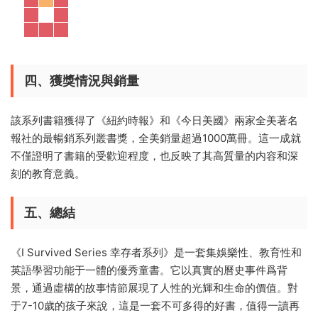
四、獲獎情況與銷量
該系列書籍獲得了《紐約時報》和《今日美國》兩家全美著名
報社的最暢銷系列叢書獎，全美銷量超過1000萬冊。這一成就
不僅證明了書籍的受歡迎程度，也反映了其高質量的内容和深
刻的教育意義。
五、總結
《I Survived Series 幸存者系列》是一套集娛樂性、教育性和
英語學習功能于一體的優秀童書。它以真實的曆史事件爲背
景，通過虛構的故事情節展現了人性的光輝和生命的價值。對
于7-10歲的孩子來說，這是一套不可多得的好書，值得一讀再