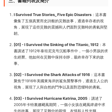
三、書籍列表及簡介
I Survived True Stories_ Five Epic Disasters
：這本書
彙集了五個真實而史詩般的災難故事，通過幸存者的視
角，展現了這些災難的震撼和人們面對災難時的勇氣與堅
韌。
[01] - I Survived the Sinking of the Titanic, 1912
：本
書講述了1912年泰坦尼克号沉船事件中，一個小男孩的求
生經曆。他如何在災難中保持冷靜，最終幸存下來的故
事。
[02] - I Survived the Shark Attacks of 1916
：這本書
聚焦于1916年美國東海岸的鲨魚襲擊事件，通過主人公的
視角，展現了人與自然的鬥争以及面對恐懼時的勇氣。
[03] - I Survived Hurricane Katrina, 2005
：講述了
2005年卡特裏娜飓風期間，一個小女孩在飓風肆虐中求
生的故事，展現了災難中的親情、友情和人性光輝。