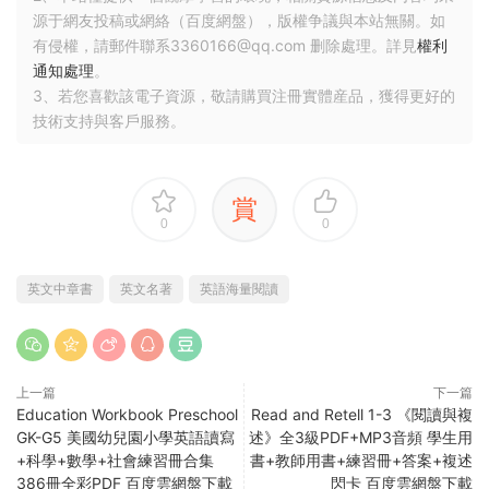
源于網友投稿或網絡（百度網盤），版權争議與本站無關。如
有侵權，請郵件聯系3360166@qq.com 删除處理。詳見
權利
通知處理
。
3、若您喜歡該電子資源，敬請購買注冊實體産品，獲得更好的
技術支持與客戶服務。
賞
0
0
英文中章書
英文名著
英語海量閱讀
上一篇
下一篇
Education Workbook Preschool
Read and Retell 1-3 《閱讀與複
GK-G5 美國幼兒園小學英語讀寫
述》全3級PDF+MP3音頻 學生用
+科學+數學+社會練習冊合集
書+教師用書+練習冊+答案+複述
386冊全彩PDF 百度雲網盤下載
閃卡 百度雲網盤下載