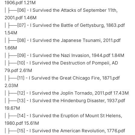
1906.pdf 1.21M
| ├──[06] - I Survived the Attacks of September 11th,
2001.pdf 1.46M
| ├──[07] - I Survived the Battle of Gettysburg, 1863.pdf
1.54M
| ├──[08] - I Survived the Japanese Tsunami, 2011.pdf
1.66M
| ├──[09] - I Survived the Nazi Invasion, 1944.pdf 1.84M
| ├──[10] - I Survived the Destruction of Pompeii, AD
79.pdf 2.61M
| ├──[11] - I Survived the Great Chicago Fire, 1871.pdf
2.03M
| ├──[12] - I Survived the Joplin Tornado, 2011.pdf 17.43M
| ├──[13] - I Survived the Hindenburg Disaster, 1937.pdf
19.67M
| ├──[14] - I Survived the Eruption of Mount St Helens,
1980.pdf 15.61M
| ├──[15] - I Survived the American Revolution, 1776.pdf