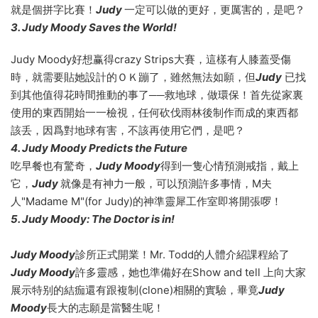
就是個拼字比賽！
Judy
一定可以做的更好，更厲害的，是吧？
3. Judy Moody Saves the World!
Judy Moody好想赢得crazy Strips大賽，這樣有人膝蓋受傷
時，就需要貼她設計的ＯＫ蹦了，雖然無法如願，但
Judy
已找
到其他值得花時間推動的事了──救地球，做環保！首先從家裏
使用的東西開始一一檢視，任何砍伐雨林後制作而成的東西都
該丢，因爲對地球有害，不該再使用它們，是吧？
4. Judy Moody Predicts the Future
吃早餐也有驚奇，
Judy Moody
得到一隻心情預測戒指，戴上
它，
Judy
就像是有神力一般，可以預測許多事情，M夫
人"Madame M"(for Judy)的神準靈犀工作室即将開張啰！
5. Judy Moody: The Doctor is in!
Judy Moody
診所正式開業！Mr. Todd的人體介紹課程給了
Judy Moody
許多靈感，她也準備好在Show and tell 上向大家
展示特别的結痂還有跟複制(clone)相關的實驗，畢竟
Judy
Moody
長大的志願是當醫生呢！