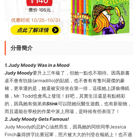
分冊簡介
1. Judy Moody Was in a Mood
Judy Moody
要升上三年級了，但她一點也不期待。因爲新書
桌不會有犰狳(armadillo)的貼紙，也不會有有隻叫羅傑的豪
豬，更幸運的是，她還被安排坐在第一排，這樣她上課偷傳紙
條，Mr. Todd也會馬上發現！好吧，其實生活還是有點精彩
的，因爲她有個弟弟
Stink
可以陪她玩醫生遊戲，也有新寵物，
而且還能在學校的作業中派上用場，是時候有些表現了！
2. Judy Moody Gets Famous!
Judy Moody的忌妒心油然而生，因爲她的同班同學Jessica
Finch赢得拼字比賽冠軍，照片被大大的刊登在報紙上！也不過