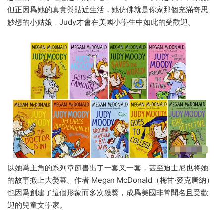
但正因爲她的真實與貼近生活，她仿佛就是你家那個充滿奇思
妙想的小姑娘，Judy才會在美國小學生中如此的受歡迎。
以她爲主角的系列章節書出了一套又一套，甚至迪士尼也将她
的故事搬上大熒幕。作者 Megan McDonald（梅甘·麥克唐納）
也因爲創建了這個形象而多次獲獎，成爲美國非常聞名且受歡
迎的兒童文學家。