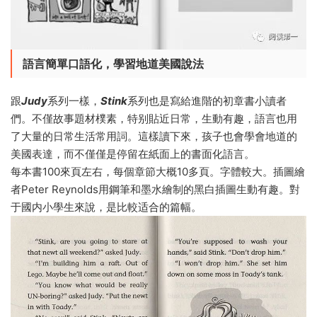
語言簡單口語化，學習地道美國說法
跟
Judy
系列一樣，
Stink
系列也是寫給進階的初章書小讀者
們。不僅故事題材樸素，特别貼近日常，生動有趣，語言也用
了大量的日常生活常用詞。這樣讀下來，孩子也會學會地道的
美國表達，而不僅僅是停留在紙面上的書面化語言。
每本書100來頁左右，每個章節大概10多頁。字體較大。插圖繪
者Peter Reynolds用鋼筆和墨水繪制的黑白插圖生動有趣。對
于國内小學生來說，是比較适合的篇幅。