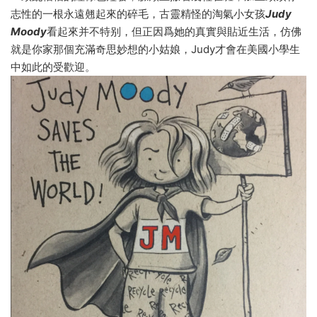
志性的一根永遠翹起來的碎毛，古靈精怪的淘氣小女孩
Ju
dy
Moody
看起來并不特别，但正因爲她的真實與貼近生活，仿佛
就是你家那個充滿奇思妙想的小姑娘，Judy才會在美國小學生
中如此的受歡迎。