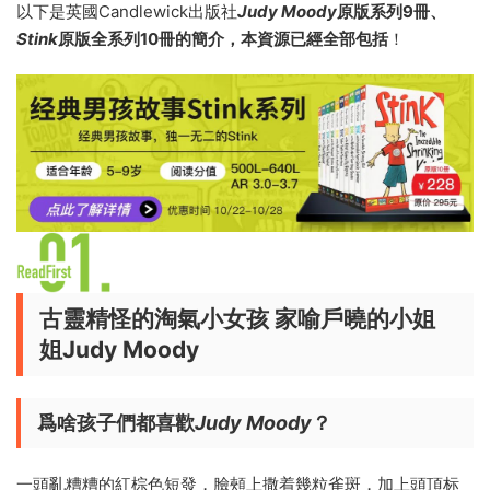
以下是英國Candlewick出版社
Judy Moody
原版系列9冊、
Stink
原版全系列10冊的簡介，本資源已經全部包括
！
古靈精怪的淘氣小女孩
家喻戶曉的小姐
姐Judy Moody
爲啥孩子們都喜歡
Judy Moody
？
一頭亂糟糟的紅棕色短發，臉頰上撒着幾粒雀斑，加上頭頂标