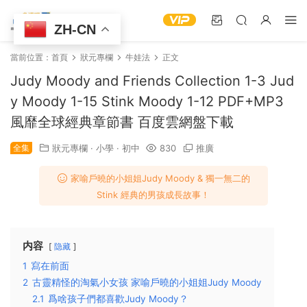
ZH-CN
當前位置：
首頁
狀元專欄
牛娃法
正文
Judy Moody and Friends Collection 1-3 Jud
y Moody 1-15 Stink Moody 1-12 PDF+MP3
風靡全球經典章節書 百度雲網盤下載
全集
狀元專欄
·
小學
·
初中
830
推廣
家喻戶曉的小姐姐Judy Moody & 獨一無二的
Stink 經典的男孩成長故事！
内容
隐藏
1
寫在前面
2
古靈精怪的淘氣小女孩 家喻戶曉的小姐姐Judy Moody
2.1
爲啥孩子們都喜歡Judy Moody？