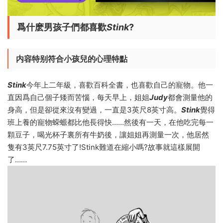
爲什麽男孩子們都喜歡
Stink
?
内容特别符合小孩兒的心理特點
Stink
今年上二年級，喜歡百科全書，也喜歡自己的寵物。他一
直因爲自己個子矮而苦惱，每天早上，姐姐
Judy
都會測量他的
身高，但是卻從來沒有變過，一直是3英尺8英寸高。
Stink
覺得
班上養的寵物蝾螈都比他長得快……然後有一天，在他吃完每一
顆豆子，喝光杯子裏所有牛奶後，讓姐姐再測量一次，他居然
隻有3英尺7.75英寸了!Stink難道在縮小嗎?故事就這樣展開
了……