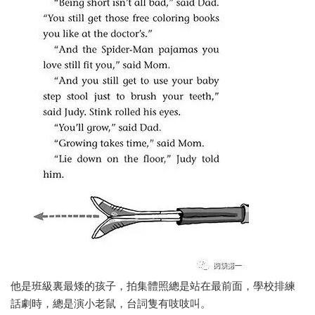
他是班級裏最矮的孩子，拍集體照總是站在最前面，學校排練
話劇時，總是演小老鼠，台詞隻有吱吱叫。