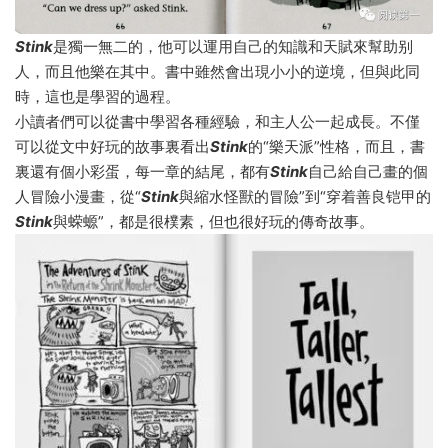
Stink
是獨一無二的，他可以運用自己的知識和天賦來幫助别
人，而且他樂在其中。書中雖然會出現小小的逆境，但與此同
時，這也是學習的過程。
小讀者們可以從書中學習各種經驗，和主人公一起成長。不僅
可以從文中好玩的故事裏看出
Stink
的“樂天派”性格，而且，書
裏還有個小彩蛋，每一章的結尾，都有
Stink
自己給自己畫的個
人冒險小漫畫，從“
Stink
與縮水怪獸的冒險”到“穿着善良铠甲的
Stink
與蝾螈”，都是很樸素，但也很好玩的傳奇故事。