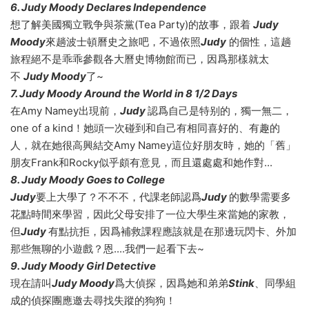
6. Judy Moody Declares Independence
想了解美國獨立戰争與茶黨(Tea Party)的故事，跟着
Judy
Moody
來趟波士頓曆史之旅吧，不過依照
Judy
的個性，這趟
旅程絕不是乖乖參觀各大曆史博物館而已，因爲那樣就太
不
Judy Moody
了~
7. Judy Moody Around the World in 8 1/2 Days
在Amy Namey出現前，
Judy
認爲自己是特别的，獨一無二，
one of a kind！她頭一次碰到和自己有相同喜好的、有趣的
人，就在她很高興結交Amy Namey這位好朋友時，她的「舊」
朋友Frank和Rocky似乎頗有意見，而且還處處和她作對...
8. Judy Moody Goes to College
Judy
要上大學了？不不不，代課老師認爲
Judy
的數學需要多
花點時間來學習，因此父母安排了一位大學生來當她的家教，
但
Judy
有點抗拒，因爲補救課程應該就是在那邊玩閃卡、外加
那些無聊的小遊戲？恩....我們一起看下去~
9. Judy Moody Girl Detective
現在請叫
Judy Moody
爲大偵探，因爲她和弟弟
Stink
、同學組
成的偵探團應邀去尋找失蹤的狗狗！