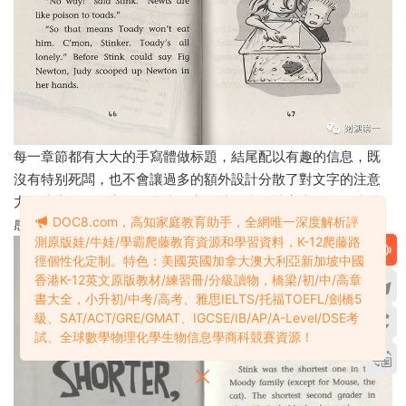
每一章節都有大大的手寫體做标題，結尾配以有趣的信息，既
沒有特别死闆，也不會讓過多的額外設計分散了對文字的注意
力。這樣的一個章節，會比較容易讀下去，讀完也會很有成就
DOC8.com，高知家庭教育助手，全網唯一深度解析評
感。
測原版娃/牛娃/學霸爬藤教育資源和學習資料，K-12爬藤路
徑個性化定制。特色：美國英國加拿大澳大利亞新加坡中國
香港K-12英文原版教材/練習冊/分級讀物，橋梁/初/中/高章
書大全，小升初/中考/高考、雅思IELTS/托福TOEFL/劍橋5
級、SAT/ACT/GRE/GMAT、IGCSE/IB/AP/A-Level/DSE考
試、全球數學物理化學生物信息學商科競賽資源！