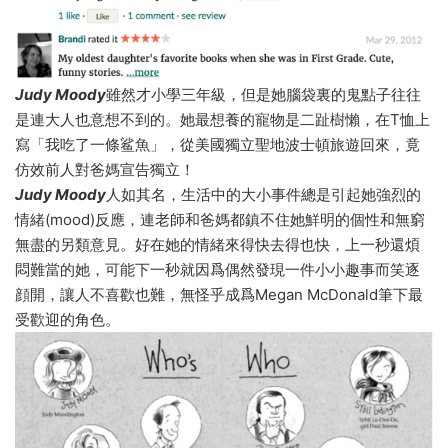
Judy Moody
雖然才小學三年級，但是她腦袋裏的鬼點子往往
是連大人也意想不到的。她最想養的寵物是二趾樹懶，在T恤上
寫「我吃了一條鲨魚」，從美國獨立聖地波士頓旅遊回來，竟
仿效前人對爸媽宣告獨立！
Judy Moody
人如其名，生活中的大小事件總是引起她強烈的
情緒(mood)反應，連老師和爸媽都鎮不住她鮮明的個性和無窮
無盡的另類意見。好在她的情緒來得快去得也快，上一秒還煩
悶難當的她，可能下一秒就因爲偶然發現一件小小趣事而笑逐
顔開，讓人不喜歡也難，無怪乎成爲Megan McDonald筆下最
受歡迎的角色。