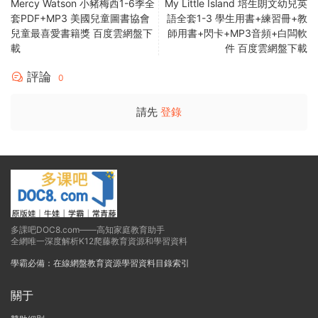
Mercy Watson 小豬梅西1-6季全
My Little Island 培生朗文幼兒英
套PDF+MP3 美國兒童圖書協會
語全套1-3 學生用書+練習冊+教
兒童最喜愛書籍獎 百度雲網盤下
師用書+閃卡+MP3音頻+白闆軟
載
件 百度雲網盤下載
評論
0
請先
登錄
多課吧DOC8.com——高知家庭教育助手
全網唯一深度解析K12爬藤教育資源和學習資料
學霸必備：在線網盤教育資源學習資料目錄索引
關于