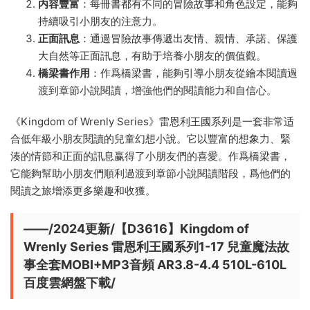
内容豐富
：每冊書都有不同的冒險故事和角色設定，能夠
持續吸引小朋友的注意力。
正面訊息
：通過冒險故事傳遞出友情、親情、承諾、保護
大自然等正面訊息，有助于培養小朋友的價值觀。
橋梁書作用
：作爲橋梁書，能夠引導小朋友從繪本閱讀過
渡到章節小說閱讀，增強他們的閱讀能力和自信心。
《Kingdom of Wrenly Series》雷恩利王國系列是一套非常适
合低年級小朋友閱讀的兒童幻想小說。它以豐富的想象力、緊
湊的情節和正面的訊息赢得了小朋友們的喜愛。作爲橋梁書，
它能夠幫助小朋友們順利過渡到章節小說閱讀階段，爲他們的
閱讀之旅增添更多樂趣和收獲。
——/2024更新/【D3616】Kingdom of
Wrenly Series 雷恩利王國系列1-17 兒童魔法故
事全套MOBI+MP3音頻 AR3.8-4.4 510L-610L
百度雲網盤下載/