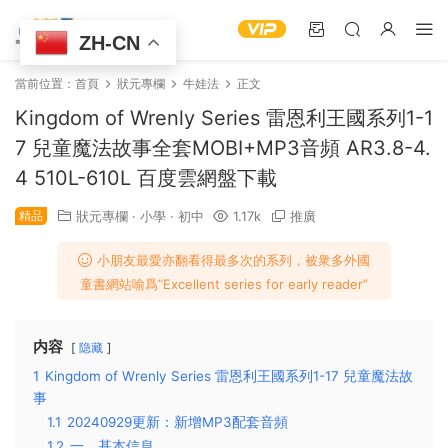
ZH-CN
當前位置：
首頁
狀元專欄
牛娃法
正文
Kingdom of Wrenly Series 雷恩利王國系列1-1
7 兒童魔法故事全套MOBI+MP3音頻 AR3.8-4.
4 510L-610L 百度雲網盤下載
精品
狀元專欄
·
小學
·
初中
1.17k
推廣
小朋友最愛亦翻看得最多次的系列，被衆多外國
童書網站喻爲”Excellent series for early reader”
内容
隐藏
1
Kingdom of Wrenly Series 雷恩利王國系列1-17 兒童魔法故
事
1.1
20240929更新：新增MP3配套音頻
1.2
一、基本信息