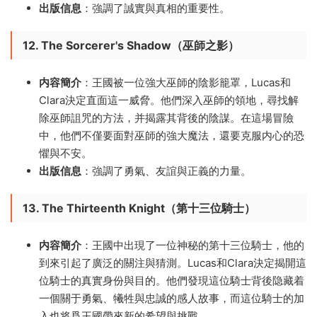
出版信息
：強調了誠實與真相的重要性。
12. The Sorcerer's Shadow（巫師之影）
内容簡介
：王國被一位強大巫師的陰影籠罩，Lucas和
Clara決定直面這一威脅。他們深入巫師的領地，尋找解
除巫師詛咒的方法，并揭露其背後的陰謀。在這場冒險
中，他們不僅要面對巫師的強大魔法，還要克服内心的恐
懼與不安。
出版信息
：強調了勇氣、友誼與正義的力量。
13. The Thirteenth Knight（第十三位騎士）
内容簡介
：王國中出現了一位神秘的第十三位騎士，他的
到來引起了廣泛的關注與猜測。Lucas和Clara決定揭開這
位騎士的真實身份與目的。他們發現這位騎士背後隐藏着
一個關于勇氣、犧牲與忠誠的感人故事，而這位騎士的加
入也将爲王國帶來新的希望與挑戰。