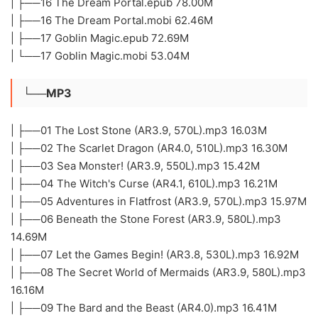
| ├──16 The Dream Portal.epub 78.00M
| ├──16 The Dream Portal.mobi 62.46M
| ├──17 Goblin Magic.epub 72.69M
| └──17 Goblin Magic.mobi 53.04M
└──MP3
| ├──01 The Lost Stone (AR3.9, 570L).mp3 16.03M
| ├──02 The Scarlet Dragon (AR4.0, 510L).mp3 16.30M
| ├──03 Sea Monster! (AR3.9, 550L).mp3 15.42M
| ├──04 The Witch's Curse (AR4.1, 610L).mp3 16.21M
| ├──05 Adventures in Flatfrost (AR3.9, 570L).mp3 15.97M
| ├──06 Beneath the Stone Forest (AR3.9, 580L).mp3
14.69M
| ├──07 Let the Games Begin! (AR3.8, 530L).mp3 16.92M
| ├──08 The Secret World of Mermaids (AR3.9, 580L).mp3
16.16M
| ├──09 The Bard and the Beast (AR4.0).mp3 16.41M