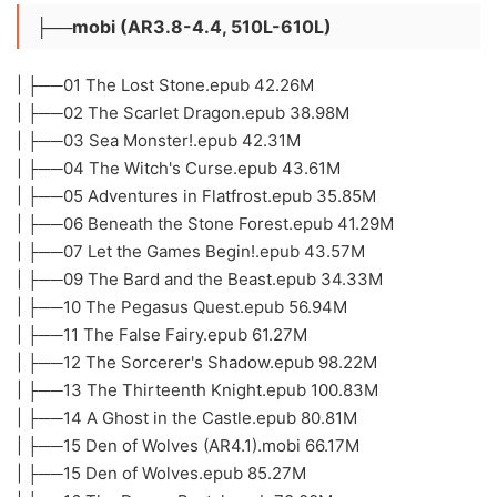
├──mobi (AR3.8-4.4, 510L-610L)
| ├──01 The Lost Stone.epub 42.26M
| ├──02 The Scarlet Dragon.epub 38.98M
| ├──03 Sea Monster!.epub 42.31M
| ├──04 The Witch's Curse.epub 43.61M
| ├──05 Adventures in Flatfrost.epub 35.85M
| ├──06 Beneath the Stone Forest.epub 41.29M
| ├──07 Let the Games Begin!.epub 43.57M
| ├──09 The Bard and the Beast.epub 34.33M
| ├──10 The Pegasus Quest.epub 56.94M
| ├──11 The False Fairy.epub 61.27M
| ├──12 The Sorcerer's Shadow.epub 98.22M
| ├──13 The Thirteenth Knight.epub 100.83M
| ├──14 A Ghost in the Castle.epub 80.81M
| ├──15 Den of Wolves (AR4.1).mobi 66.17M
| ├──15 Den of Wolves.epub 85.27M