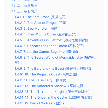
1.3
二、背景角色
1.4
三、各冊簡介
1.4.1
1. The Lost Stone (失落之石)
1.4.2
2. The Scarlet Dragon (赤龍)
1.4.3
3. Sea Monster! (海怪!)
1.4.4
4. The Witch's Curse (巫師的詛咒)
1.4.5
5. Adventures in Flatfrost (冰封之地的冒險)
1.4.6
6. Beneath the Stone Forest (石林之下)
1.4.7
7. Let the Games Begin! (遊戲開始!)
1.4.8
8. The Secret World of Mermaids (人魚的秘密世
界)
1.4.9
9. The Bard and the Beast (吟遊詩人與野獸)
1.4.10
10. The Pegasus Quest (飛馬之旅)
1.4.11
11. The False Fairy（假仙女）
1.4.12
12. The Sorcerer's Shadow（巫師之影）
1.4.13
13. The Thirteenth Knight（第十三位騎士）
1.4.14
14. The Ghost in the Castle（城堡中的幽靈）
1.4.15
15. Den of Wolves（狼穴）