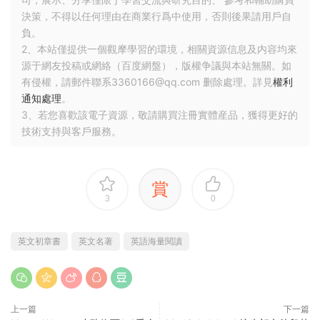
決策，不得以任何理由在商業行爲中使用，否則後果請用戶自
負。
2、本站僅提供一個觀摩學習的環境，相關資源信息及内容均來
源于網友投稿或網絡（百度網盤），版權争議與本站無關。如
有侵權，請郵件聯系3360166@qq.com 删除處理。詳見
權利
通知處理
。
3、若您喜歡該電子資源，敬請購買注冊實體産品，獲得更好的
技術支持與客戶服務。
賞
3
0
英文初章書
英文名著
英語海量閱讀
上一篇
下一篇