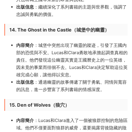
出版信息
：繼續深化了系列書籍的主題與世界觀，強調了
忠誠與勇氣的價值。
14. The Ghost in the Castle（城堡中的幽靈）
内容簡介
：城堡中突然出現了幽靈的蹤迹，引發了王國内
部的恐慌與不安。Lucas和Clara勇敢地承擔起調查真相的
責任。他們發現這位幽靈其實是王國曆史上的一位英雄，
因未竟的事業而徘徊不去。Lucas和Clara決定幫助這位英
雄完成心願，讓他得以安息。
出版信息
：通過幽靈的故事傳遞了關于勇氣、同情與寬容
的訊息，進一步豐富了系列書籍的情感深度。
15. Den of Wolves（狼穴）
内容簡介
：Lucas和Clara進入了一個被狼群控制的危險區
域。他們不僅要面對狼群的威脅，還要揭露背後隐藏的陰