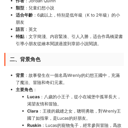
作者
：Jordan Quinn
類型
：兒童幻想小說
适合年齡
：6歲以上，特别是低年級（K to 2年級）的小
朋友
語言
：英文
特點
：文字簡淺、内容緊湊、引人入勝，适合作爲橋梁書
引導小朋友從繪本閱讀過渡到章節小說閱讀。
二、背景角色
背景
：故事發生在一個名爲Wrenly的幻想王國中，充滿
了魔法、冒險和奇幻元素。
主要角色
：
Lucas
：八歲的小王子，從小在城堡中孤單長大，
渴望友情和冒險。
Clara
：王後的裁縫之女，聰明勇敢，對Wrenly王
國了如指掌，是Lucas的好朋友。
Ruskin
：Lucas的寵物兔子，經常參與冒險，爲故