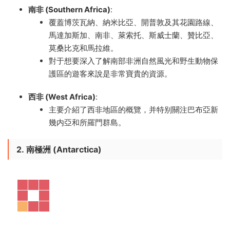
南非 (Southern Africa)
:
覆蓋博茨瓦納、納米比亞、開普敦及其花園路線、
馬達加斯加、南非、萊索托、斯威士蘭、贊比亞、
莫桑比克和馬拉維。
對于想要深入了解南部非洲自然風光和野生動物保
護區的遊客來說是非常寶貴的資源。
西非 (West Africa)
:
主要介紹了西非地區的概覽，并特别關注巴布亞新
幾内亞和所羅門群島。
2.
南極洲 (Antarctica)