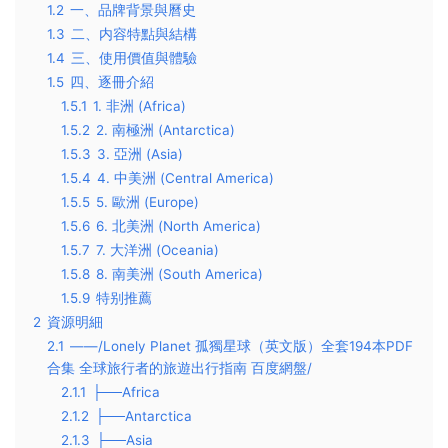
1.2
一、品牌背景與曆史
1.3
二、内容特點與結構
1.4
三、使用價值與體驗
1.5
四、逐冊介紹
1.5.1
1. 非洲 (Africa)
1.5.2
2. 南極洲 (Antarctica)
1.5.3
3. 亞洲 (Asia)
1.5.4
4. 中美洲 (Central America)
1.5.5
5. 歐洲 (Europe)
1.5.6
6. 北美洲 (North America)
1.5.7
7. 大洋洲 (Oceania)
1.5.8
8. 南美洲 (South America)
1.5.9
特别推薦
2
資源明細
2.1
——/Lonely Planet 孤獨星球（英文版）全套194本PDF
合集 全球旅行者的旅遊出行指南 百度網盤/
2.1.1
├──Africa
2.1.2
├──Antarctica
2.1.3
├──Asia