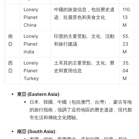
Lonely
中國的旅遊信息，包括曆史遺
110.
Planet
迹、壯麗景色和美食文化
13
China
M
南
Lonely
印度的主要景點、文化、活動
55.
亞
Planet
和旅行建議
23
India
M
西
Lonely
土耳其的主要景點、文化、曆
35.
亞
Planet
史和實用信息
04
Turkey
M
東亞 (Eastern Asia)
:
日本、韓國、中國（包括澳門、台灣）、蒙古等地
的旅行指南，強調了這些地區的曆史遺迹、現代都
市生活和傳統文化體驗。
南亞 (South Asia)
: