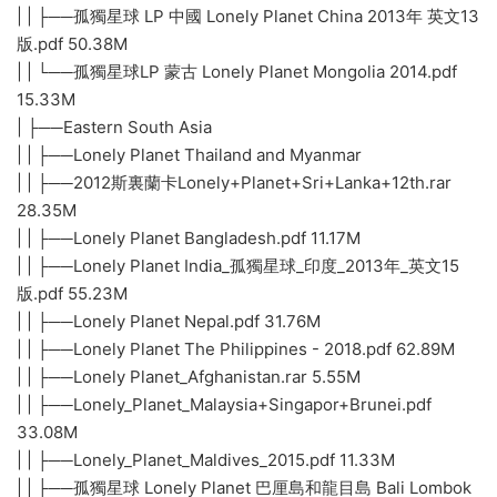
| | ├──孤獨星球 LP 中國 Lonely Planet China 2013年 英文13
版.pdf 50.38M
| | └──孤獨星球LP 蒙古 Lonely Planet Mongolia 2014.pdf
15.33M
| ├──Eastern South Asia
| | ├──Lonely Planet Thailand and Myanmar
| | ├──2012斯裏蘭卡Lonely+Planet+Sri+Lanka+12th.rar
28.35M
| | ├──Lonely Planet Bangladesh.pdf 11.17M
| | ├──Lonely Planet India_孤獨星球_印度_2013年_英文15
版.pdf 55.23M
| | ├──Lonely Planet Nepal.pdf 31.76M
| | ├──Lonely Planet The Philippines - 2018.pdf 62.89M
| | ├──Lonely Planet_Afghanistan.rar 5.55M
| | ├──Lonely_Planet_Malaysia+Singapor+Brunei.pdf
33.08M
| | ├──Lonely_Planet_Maldives_2015.pdf 11.33M
| | ├──孤獨星球 Lonely Planet 巴厘島和龍目島 Bali Lombok