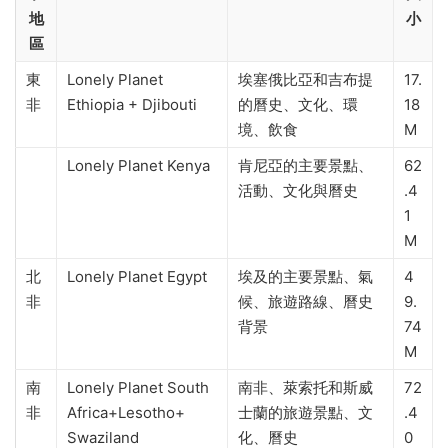
地
小
區
東
Lonely Planet
埃塞俄比亞和吉布提
17.
非
Ethiopia + Djibouti
的曆史、文化、環
18
境、飲食
M
Lonely Planet Kenya
肯尼亞的主要景點、
62
活動、文化與曆史
.4
1
M
北
Lonely Planet Egypt
埃及的主要景點、氣
4
非
候、旅遊路線、曆史
9.
背景
74
M
南
Lonely Planet South
南非、萊索托和斯威
72
非
Africa+Lesotho+
士蘭的旅遊景點、文
.4
Swaziland
化、曆史
0