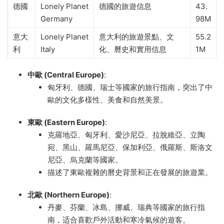
德國
Lonely Planet
德國的旅遊信息
43.
Germany
98M
意大
Lonely Planet
意大利的旅遊景點、文
55.2
利
Italy
化、曆史和實用信息
1M
中歐 (Central Europe)
:
匈牙利、德國、瑞士等國家的旅行指南，突出了中
歐的文化多樣性、美食和自然美景。
東歐 (Eastern Europe)
:
克羅地亞、匈牙利、愛沙尼亞、拉脫維亞、立陶
宛、黑山、羅馬尼亞、保加利亞、俄羅斯、斯洛文
尼亞、烏克蘭等國家。
描述了東歐複雜的曆史背景和正在發展的旅遊業。
北歐 (Northern Europe)
:
丹麥、芬蘭、冰島、挪威、瑞典等國家的旅行指
南，适合喜歡戶外活動和寒冷氣候的遊客。