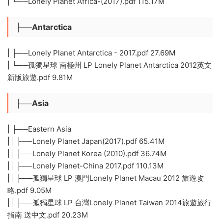
| └──Lonely Planet Africa-(2017).pdf 115.17M
├──Antarctica
| ├──Lonely Planet Antarctica - 2017.pdf 27.69M
| └──孤獨星球 南極州 LP Lonely Planet Antarctica 2012英文
新版旅遊.pdf 9.81M
├──Asia
| ├──Eastern Asia
| | ├──Lonely Planet Japan(2017).pdf 65.41M
| | ├──Lonely Planet Korea (2010).pdf 36.74M
| | ├──Lonely Planet-China 2017.pdf 110.13M
| | ├──孤獨星球 LP 澳門Lonely Planet Macau 2012 旅遊攻
略.pdf 9.05M
| | ├──孤獨星球 LP 台灣Lonely Planet Taiwan 2014旅遊旅行
指南 送中文.pdf 20.23M