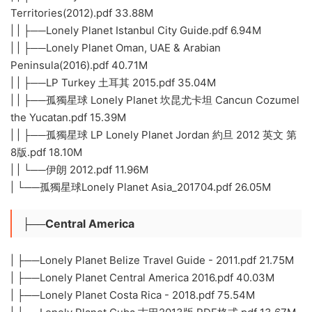
Territories(2012).pdf 33.88M
| | ├──Lonely Planet Istanbul City Guide.pdf 6.94M
| | ├──Lonely Planet Oman, UAE & Arabian
Peninsula(2016).pdf 40.71M
| | ├──LP Turkey 土耳其 2015.pdf 35.04M
| | ├──孤獨星球 Lonely Planet 坎昆尤卡坦 Cancun Cozumel
the Yucatan.pdf 15.39M
| | ├──孤獨星球 LP Lonely Planet Jordan 約旦 2012 英文 第
8版.pdf 18.10M
| | └──伊朗 2012.pdf 11.96M
| └──孤獨星球Lonely Planet Asia_201704.pdf 26.05M
├──Central America
| ├──Lonely Planet Belize Travel Guide - 2011.pdf 21.75M
| ├──Lonely Planet Central America 2016.pdf 40.03M
| ├──Lonely Planet Costa Rica - 2018.pdf 75.54M