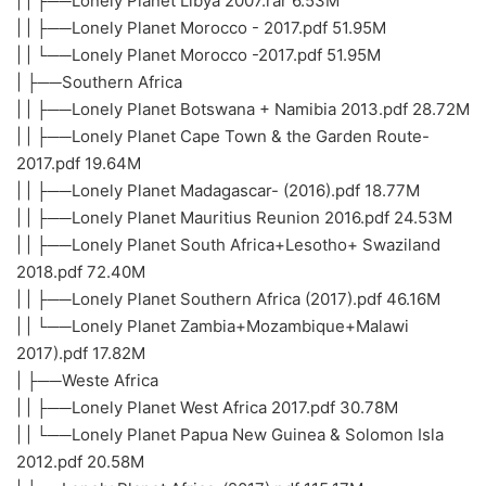
| | ├──Lonely Planet Libya 2007.rar 6.53M
| | ├──Lonely Planet Morocco - 2017.pdf 51.95M
| | └──Lonely Planet Morocco -2017.pdf 51.95M
| ├──Southern Africa
| | ├──Lonely Planet Botswana + Namibia 2013.pdf 28.72M
| | ├──Lonely Planet Cape Town & the Garden Route-
2017.pdf 19.64M
| | ├──Lonely Planet Madagascar- (2016).pdf 18.77M
| | ├──Lonely Planet Mauritius Reunion 2016.pdf 24.53M
| | ├──Lonely Planet South Africa+Lesotho+ Swaziland
2018.pdf 72.40M
| | ├──Lonely Planet Southern Africa (2017).pdf 46.16M
| | └──Lonely Planet Zambia+Mozambique+Malawi
2017).pdf 17.82M
| ├──Weste Africa
| | ├──Lonely Planet West Africa 2017.pdf 30.78M
| | └──Lonely Planet Papua New Guinea & Solomon Isla
2012.pdf 20.58M