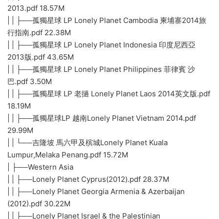
2013.pdf 18.57M
| | ├──孤獨星球 LP Lonely Planet Cambodia 柬埔寨2014旅
行指南.pdf 22.38M
| | ├──孤獨星球 LP Lonely Planet Indonesia 印度尼西亞
2013版.pdf 43.65M
| | ├──孤獨星球 LP Lonely Planet Philippines 菲律賓 沙
巴.pdf 3.50M
| | ├──孤獨星球 LP 老撾 Lonely Planet Laos 2014英文版.pdf
18.19M
| | ├──孤獨星球LP 越南Lonely Planet Vietnam 2014.pdf
29.99M
| | └──吉隆坡 馬六甲及槟城Lonely Planet Kuala
Lumpur,Melaka Penang.pdf 15.72M
| ├──Western Asia
| | ├──Lonely Planet Cyprus(2012).pdf 28.37M
| | ├──Lonely Planet Georgia Armenia & Azerbaijan
(2012).pdf 30.22M
| | ├──Lonely Planet Israel & the Palestinian