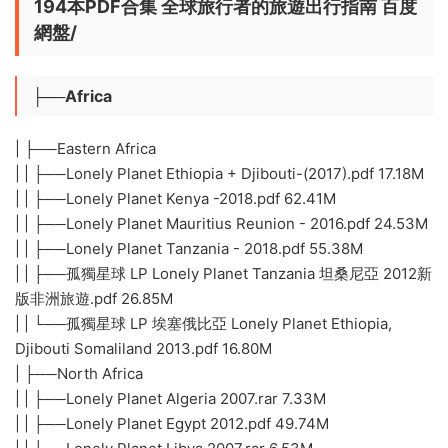
194本PDF合集 全球旅行者的旅遊出行指南 百度
網盤/
├──Africa
| ├──Eastern Africa
| | ├──Lonely Planet Ethiopia + Djibouti-(2017).pdf 17.18M
| | ├──Lonely Planet Kenya -2018.pdf 62.41M
| | ├──Lonely Planet Mauritius Reunion - 2016.pdf 24.53M
| | ├──Lonely Planet Tanzania - 2018.pdf 55.38M
| | ├──孤獨星球 LP Lonely Planet Tanzania 坦桑尼亞 2012新
版非洲旅遊.pdf 26.85M
| | └──孤獨星球 LP 埃塞俄比亞 Lonely Planet Ethiopia,
Djibouti Somaliland 2013.pdf 16.80M
| ├──North Africa
| | ├──Lonely Planet Algeria 2007.rar 7.33M
| | ├──Lonely Planet Egypt 2012.pdf 49.74M