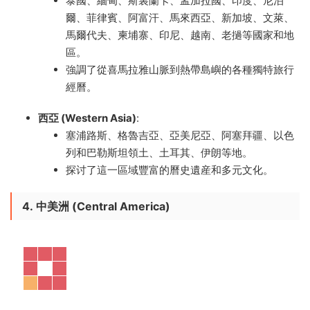
泰國、緬甸、斯裏蘭卡、孟加拉國、印度、尼泊
爾、菲律賓、阿富汗、馬來西亞、新加坡、文萊、
馬爾代夫、柬埔寨、印尼、越南、老撾等國家和地
區。
強調了從喜馬拉雅山脈到熱帶島嶼的各種獨特旅行
經曆。
西亞 (Western Asia)
:
塞浦路斯、格魯吉亞、亞美尼亞、阿塞拜疆、以色
列和巴勒斯坦領土、土耳其、伊朗等地。
探讨了這一區域豐富的曆史遺産和多元文化。
4.
中美洲 (Central America)