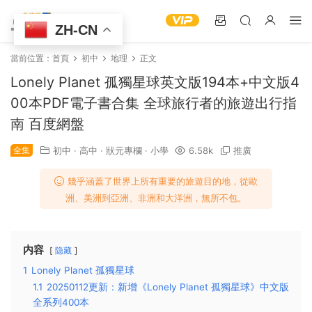
ZH-CN
當前位置：
首頁
初中
地理
正文
Lonely Planet 孤獨星球英文版194本+中文版4
00本PDF電子書合集 全球旅行者的旅遊出行指
南 百度網盤
全集
初中
·
高中
·
狀元專欄
·
小學
6.58k
推廣
幾乎涵蓋了世界上所有重要的旅遊目的地，從歐
洲、美洲到亞洲、非洲和大洋洲，無所不包。
内容
隐藏
1
Lonely Planet 孤獨星球
1.1
20250112更新：新增《Lonely Planet 孤獨星球》中文版
全系列400本