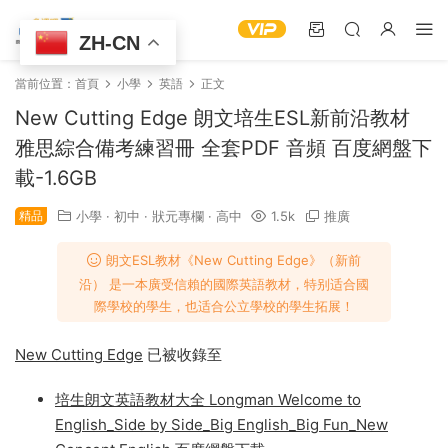
ZH-CN
當前位置：
首頁
小學
英語
正文
New Cutting Edge 朗文培生ESL新前沿教材
雅思綜合備考練習冊 全套PDF 音頻 百度網盤下
載-1.6GB
精品
小學
·
初中
·
狀元專欄
·
高中
1.5k
推廣
朗文ESL教材《New Cutting Edge》（新前
沿） 是一本廣受信賴的國際英語教材，特别适合國
際學校的學生，也适合公立學校的學生拓展！
New Cutting Edge
已被收錄至
培生朗文英語教材大全 Longman Welcome to
English_Side by Side_Big English_Big Fun_New