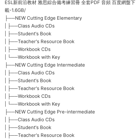
資源明細
——/5小學/20英語/【D1880】New Cutting Edge 朗文培生
ESL新前沿教材 雅思綜合備考練習冊 全套PDF 音頻 百度網盤下
載-1.6GB/
├──NEW Cutting Edge Elementary
| ├──Class Audio CDs
| ├──Student's Book
| ├──Teacher's Resource Book
| ├──Workbook CDs
| └──Workbook with Key
├──NEW Cutting Edge Intermediate
| ├──Class Audio CDs
| ├──Student's Book
| ├──Teacher's Resource Book
| ├──Workbook CDs
| └──Workbook with Key
├──NEW Cutting Edge Pre-intermediate