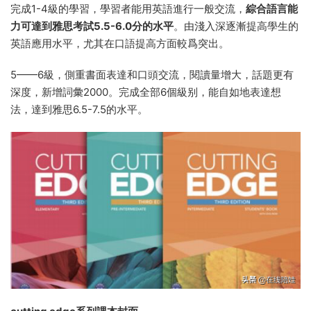
完成1-4級的學習，學習者能用英語進行一般交流，
綜合語言能
力可達到雅思考試5.5-6.0分的水平
。由淺入深逐漸提高學生的
英語應用水平，尤其在口語提高方面較爲突出。
5——6級，側重書面表達和口頭交流，閱讀量增大，話題更有
深度，新增詞彙2000。完成全部6個級别，能自如地表達想
法，達到雅思6.5-7.5的水平。