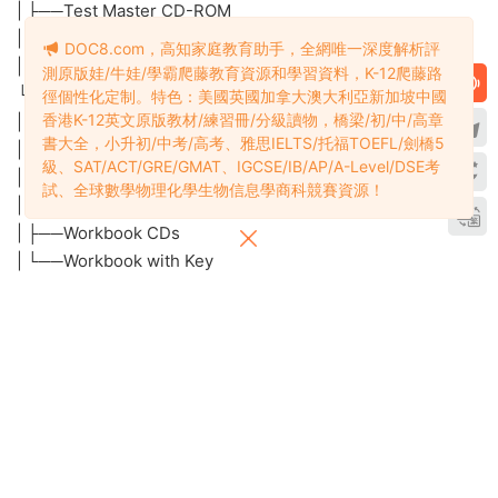
| ├──Class Audio CDs
| ├──Student's Book
DOC8.com，高知家庭教育助手，全網唯一深度解析評
| ├──Teacher's Resource Book
測原版娃/牛娃/學霸爬藤教育資源和學習資料，K-12爬藤路
| ├──Test Master CD-ROM
徑個性化定制。特色：美國英國加拿大澳大利亞新加坡中國
香港K-12英文原版教材/練習冊/分級讀物，橋梁/初/中/高章
| ├──Workbook CD
書大全，小升初/中考/高考、雅思IELTS/托福TOEFL/劍橋5
| └──Workbook with Key
級、SAT/ACT/GRE/GMAT、IGCSE/IB/AP/A-Level/DSE考
└──NEW Cutting Edge Upper Intermediate
試、全球數學物理化學生物信息學商科競賽資源！
| ├──Class Audio CDs
| ├──Mini-Dictionary
| ├──Student's Book
| ├──Teacher's Resource Book
| ├──Workbook CDs
| └──Workbook with Key
資源目錄1
立即查看
資源下載