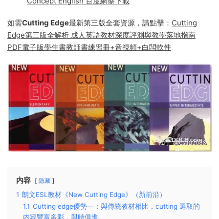
Concept English 百度網盤下載
如需
Cutting Edge
最新第三版全套資源，請點擊：
Cutting
Edge第三版全解析 成人英語教材深度評測與教學落地指南
PDF電子版學生書教師書練習冊+音視頻+白闆軟件
内容
隐藏
1
朗文ESL教材《New Cutting Edge》（新前沿）
1.1
Cutting edge優勢一：與傳統教材相比，cutting 選取的
内容豐富多彩，與時俱進。