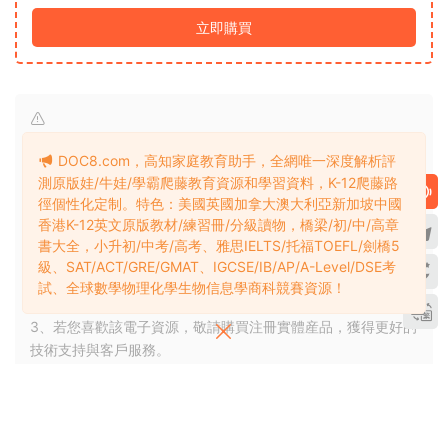
立即購買
1、本站整理、介紹、推薦的資源版權屬于原出版機構或影像公
DOC8.com，高知家庭教育助手，全網唯一深度解析評
司，展示、分享僅限于學習交流與研究目的、 參考和輔助購買
測原版娃/牛娃/學霸爬藤教育資源和學習資料，K-12爬藤路
決策，不得以任何理由在商業行爲中使用，否則後果請用戶自
徑個性化定制。特色：美國英國加拿大澳大利亞新加坡中國
負。
香港K-12英文原版教材/練習冊/分級讀物，橋梁/初/中/高章
2、本站僅提供一個觀摩學習的環境，相關資源信息及内容均來
書大全，小升初/中考/高考、雅思IELTS/托福TOEFL/劍橋5
源于網友投稿或網絡（百度網盤），版權争議與本站無關。如
級、SAT/ACT/GRE/GMAT、IGCSE/IB/AP/A-Level/DSE考
有侵權，請郵件聯系3360166@qq.com 删除處理。詳見
權利
試、全球數學物理化學生物信息學商科競賽資源！
通知處理
。
3、若您喜歡該電子資源，敬請購買注冊實體産品，獲得更好的
技術支持與客戶服務。
賞
0
0