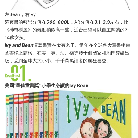
左Bean，右Ivy
這套書的藍思分值在
500-600L
，
AR分值在
3.1-3.9
左右，比
《神奇樹屋》的難度稍微高一些，适合已經可以自主閱讀的7-
14歲女孩。
Ivy and Bean
這套書實在太有名了。常年在全球各大童書暢銷
童書榜上霸榜。在美、英、法、德等幾十個國家和地區陸續出
版，受到全球大大小小、千千萬萬讀者的瘋狂喜愛。
美國“最佳童書獎”
小學生必讀的Ivy Bean