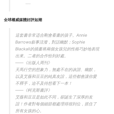
.....
全球權威媒體好評如潮
這套書非常适合剛會看書的孩子。Annie
Barrows叙事活潑，對話幽默；Sophie
Blackall的插畫将兩個女孩兒的性格巧妙地表現
出來。二者的合作恰到好處。
——《出版人周刊》
天馬行空的想象力，無處不在的诙諧、幽默，
以及艾薇和豆豆的純真友誼，這些都會讓你愛
不釋手，迫不及待想看下一本！
——《柯克斯書評》
艾薇和豆豆是如此不同，卻誕生了深厚的友
誼！作者對每個細節都處理得很到位，抓住了
所有女孩的心。