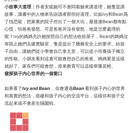
小故事
大道理：
作者安妮她可不會闆着臉來講道理，她隻是講
故事，讓書中的人物來告訴讀者那些好道理。比如Ivy和Bean爲
了找恐龍，把家裏的院子挖出了一個大坑，最後連Bean都有點
心慌，怕爸爸發怒。可是爸爸并沒有發怒，他是怎麽處理的
呢？Ivy的媽媽允許她按照自己的想法收拾屋子，Bean的媽媽沒
有阻止她們去建實驗室，隻是提出了幾條安全上的要求。給孩
子自由，讓她們從小學會自己拿主意，可以從小培養孩子獨立
的性格。小朋友看到這裏可能會想自己的爸爸、媽媽要是這樣
就好了。家長們可能會想，原來教育可以這樣舉重若輕。
窺探孩子内心世界的一個窗口
如果看了
Ivy and Bean
，你會通過
Bean
看到孩子内心的世界
和真實的想法，搭建和孩子内心的交流平台，這樣你和孩子交
流起來就不會産生隔閡啦。