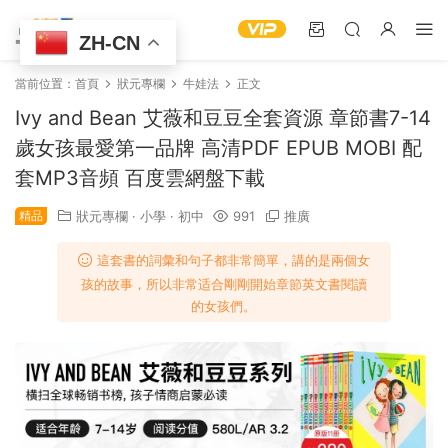
ZH-CN
當前位置：
首頁
狀元專欄
牛娃法
正文
Ivy and Bean 艾薇和豆豆全套資源 章節書7-14
歲女孩最愛第一品牌 高清PDF EPUB MOBI 配
套MP3音頻 百度雲網盤下載
精品
狀元專欄
·
小學
·
初中
991
推廣
這套書的詞彙和句子都非常簡單，講的是兩個女
孩的故事，所以非常适合剛剛開始章節英文書閱讀
的女孩們。