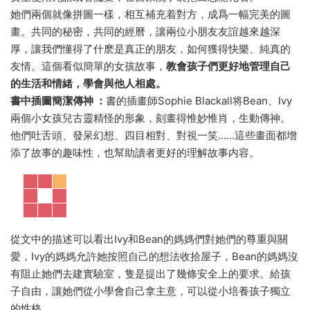
她們兩個就像拼圖一樣，相互補充着對方，成爲一幅完美的圖
畫。共同的秘密，共同的經曆，讓兩位小朋友友誼越來越深
厚，讓我們懂得了什麽是真正的朋友，如何獲得快樂、純真的
友情。這個看似簡單的女孩故事，
教會孩子們更好地管理自己
的生活和情緒，學會與他人相處。
書中插圖簡潔傳神 ：
書的插畫師Sophie Blackall将Bean、Ivy
兩個小女孩兒古靈精怪的形象，刻畫得惟妙惟肖，生動傳神。
他們吐舌頭、發呆幻想、四目相對、對視一笑……這些畫面都增
添了故事的趣味性，也幫助讀者更好的理解故事内容。
從文中的描述可以看出Ivy和Bean的媽媽們對她們的尊重與關
愛，Ivy的媽媽允許她按照自己的想法收拾屋子，Bean的媽媽沒
有阻止她們去建實驗室，隻是提出了幾條安全上的要求。給孩
子自由，讓她們從小學會自己拿主意，可以從小培養孩子獨立
的性格。