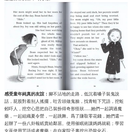
感受童年純真的友誼：
腳不沾地的走路，低沉着嗓子裝鬼說
話，屁股對着别人搖擺，吐舌頭做鬼臉，找青蛙下咒語，挖蚯
蚓吓人，挖空心思把自己裝扮得奇形怪狀……她們一起調過魔
藥，一起組織夏令營，一起跳舞。爲了賺取零花錢，她們還一
起辦了一份八卦報紙賣給鄰居。使用催眠術讓媽媽就範；學習
女巫使用咒語或者魔藥；在自家院子裏挖出恐龍化石。