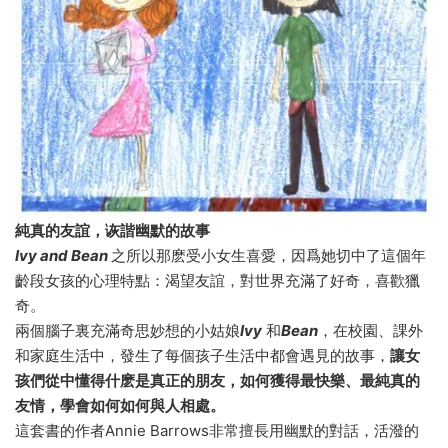
純真的友誼，诙諧幽默的故事
Ivy and Bean
之所以那麽受小女生喜愛，因爲她切中了這個年
齡段女孩的心理特點：渴望友誼，對世界充滿了好奇，喜歡獵
奇。
兩個腦子裏充滿奇思妙想的小姑娘
Ivy
和
Bean
，在校園、課外
和家庭生活中，發生了每個孩子生活中都會遇見的故事，
讓女
孩們從中懂得什麽是真正的朋友，如何獲得最快樂、最純真的
友情，學會如何如何與人相處。
這套書的作者Annie Barrows非常擅長用幽默的對話，活潑的