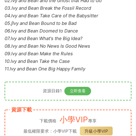
02.Ivy and Bean and the Ghost that Had to Go
03.Ivy and Bean Break the Fossil Record
04.Ivy and Bean Take Care of the Babysitter
05.∫Ivy and Bean Bound to be Bad
06.Ivy and Bean Doomed to Dance
07.Ivy and Bean What's the Big Idea?
08.Ivy and Bean No News Is Good News
09.Ivy and Bean Make the Rules
10.Ivy and Bean Take the Case
11.Ivy and Bean One Big Happy Family
資源目錄1
立即查看
資源下載
小學VIP
下載價格
專享
最低權限要求：小學VIP下載
升級小學VIP