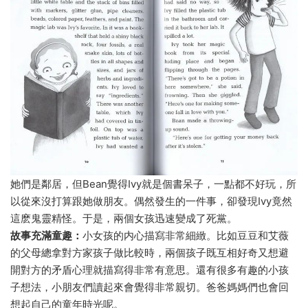
她們是鄰居，但Bean覺得Ivy就是個書呆子，一點都不好玩，所
以從來沒打算跟她做朋友。偶然發生的一件事，卻發現Ivy竟然
這麽鬼靈精怪。于是，兩個女孩迅速變成了死黨。
故事充滿童趣：
小女孩的内心描寫非常細緻。比如豆豆和艾薇
的父母總拿對方家孩子做比較時，兩個孩子既互相好奇又想避
開對方的矛盾心理就描寫得非常有意思。還有很多有趣的小孩
子想法，小朋友們讀起來會覺得非常親切。爸爸媽媽們也會回
想起自己的童年時光呢。