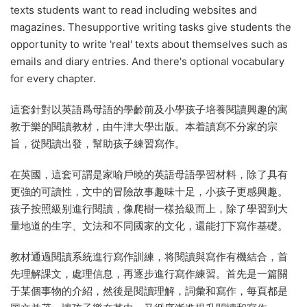
texts students want to read including websites and
magazines. Thesupportive writing tasks give students the
opportunity to write 'real' texts about themselves such as
emails and diary entries. And there's optional vocabulary
for every chapter.
這套針對以英語爲母語的學齡前及小學孩子培養閱讀興趣的寓
教于樂的閱讀教材，由牛津大學出版。本着讀寫不分家的宗
旨，從閱讀出發，幫助孩子練習寫作。
在英國，這套可謂是家喻戶曉的英語母語學習材料，除了具有
更強的可讀性，文中的冒險故事趣味十足，小孩子更感興趣。
孩子按照級别進行閱讀，像爬樹一樣拾級而上，除了學習到大
量地道的生字、文法和不同國家的文化，還能打下寫作基礎。
教材通過閱讀系統進行寫作訓練，将閱讀與寫作有機結合，首
先理解課文，處理信息，再逐步進行寫作練習。首先是一篇關
于某個事物的介紹，然後是閱讀理解，詞彙和寫作，每頁都是