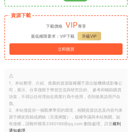
資源下載
VIP
下載價格
專享
最低權限要求：VIP下載
升級VIP
立即購買
1、本站整理、介紹、推薦的資源版權屬于原出版機構或影像公
司，展示、分享僅限于學習交流與研究目的、 參考和輔助購買
決策，不得以任何理由在商業行爲中使用，否則後果請用戶自
負。
2、本站僅提供一個觀摩學習的環境，相關資源信息及内容均來
源于網友投稿或網絡（百度網盤），版權争議與本站無關。如
有侵權，請郵件聯系3360166@qq.com 删除處理。詳見
權利
通知處理
。