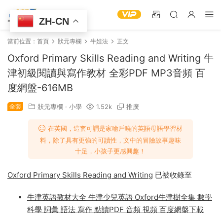
ZH-CN
當前位置：
首頁
狀元專欄
牛娃法
正文
Oxford Primary Skills Reading and Writing 牛
津初級閱讀與寫作教材 全彩PDF MP3音頻 百
度網盤-616MB
全套
狀元專欄
·
小學
1.52k
推廣
在英國，這套可謂是家喻戶曉的英語母語學習材
料，除了具有更強的可讀性，文中的冒險故事趣味
十足，小孩子更感興趣！
Oxford Primary Skills Reading and Writing
已被收錄至
牛津英語教材大全 牛津少兒英語 Oxford牛津樹全集 數學
科學 詞彙 語法 寫作 點讀PDF 音頻 視頻 百度網盤下載