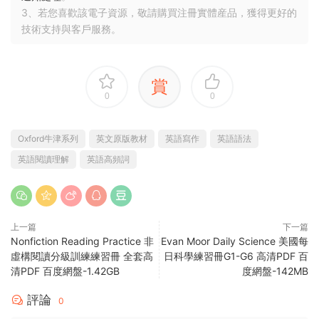
3、若您喜歡該電子資源，敬請購買注冊實體産品，獲得更好的
技術支持與客戶服務。
賞
0
0
Oxford牛津系列
英文原版教材
英語寫作
英語語法
英語閱讀理解
英語高頻詞
上一篇
下一篇
Nonfiction Reading Practice 非
Evan Moor Daily Science 美國每
虛構閱讀分級訓練練習冊 全套高
日科學練習冊G1-G6 高清PDF 百
清PDF 百度網盤-1.42GB
度網盤-142MB
評論
0