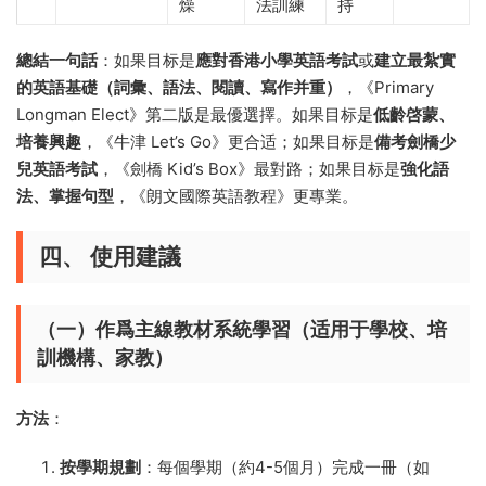
燥
法訓練
持
總結一句話
：如果目标是
應對香港小學英語考試
或
建立最紮實
的英語基礎（詞彙、語法、閱讀、寫作并重）
，《Primary
Longman Elect》第二版是最優選擇。如果目标是
低齡啓蒙、
培養興趣
，《牛津 Let’s Go》更合适；如果目标是
備考劍橋少
兒英語考試
，《劍橋 Kid’s Box》最對路；如果目标是
強化語
法、掌握句型
，《朗文國際英語教程》更專業。
四、 使用建議
（一）作爲主線教材系統學習（适用于學校、培
訓機構、家教）
方法
：
按學期規劃
：每個學期（約4-5個月）完成一冊（如