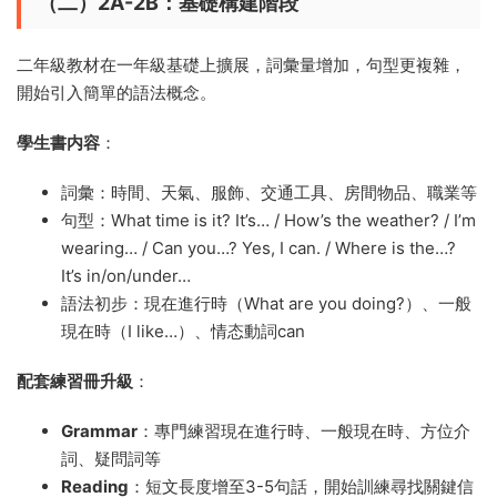
（二）2A-2B：基礎構建階段
二年級教材在一年級基礎上擴展，詞彙量增加，句型更複雜，
開始引入簡單的語法概念。
學生書内容
：
詞彙：時間、天氣、服飾、交通工具、房間物品、職業等
句型：What time is it? It’s… / How’s the weather? / I’m
wearing… / Can you…? Yes, I can. / Where is the…?
It’s in/on/under…
語法初步：現在進行時（What are you doing?）、一般
現在時（I like…）、情态動詞can
配套練習冊升級
：
Grammar
：專門練習現在進行時、一般現在時、方位介
詞、疑問詞等
Reading
：短文長度增至3-5句話，開始訓練尋找關鍵信