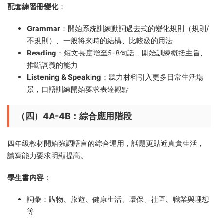
配套練習冊變化
：
Grammar
：開始系統訓練動詞過去式的變化規則（規則/
不規則）、一般将來時的結構、比較級的用法
Reading
：短文長度增至5-8句話，開始訓練概括主旨、
推斷詞義的能力
Listening & Speaking
：聽力材料引入更多日常生活場
景，口語訓練開始要求表達觀點
（四）4A-4B：綜合應用階段
四年級教材開始強調語言的綜合運用，話題更貼近真實生活，
讀寫能力要求明顯提高。
學生書内容
：
詞彙：購物、旅遊、健康生活、環保、社區、職業與理想
等