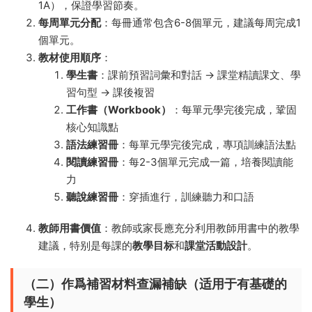
1A），保證學習節奏。
每周單元分配
：每冊通常包含6-8個單元，建議每周完成1
個單元。
教材使用順序
：
學生書
：課前預習詞彙和對話 → 課堂精讀課文、學
習句型 → 課後複習
工作書（Workbook）
：每單元學完後完成，鞏固
核心知識點
語法練習冊
：每單元學完後完成，專項訓練語法點
閱讀練習冊
：每2-3個單元完成一篇，培養閱讀能
力
聽說練習冊
：穿插進行，訓練聽力和口語
教師用書價值
：教師或家長應充分利用教師用書中的教學
建議，特别是每課的
教學目标
和
課堂活動設計
。
（二）作爲補習材料查漏補缺（适用于有基礎的
學生）