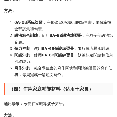
方法
：
6A-6B系統複習
：完整學習6A和6B的學生書，确保掌握
全部詞彙和句型。
語法綜合訓練
：使用
6A-6B語法練習冊
，完成全部語法綜
合題。
聽力沖刺
：使用
6A-6B聽說練習冊
，進行聽力模拟訓練。
閱讀沖刺
：使用
6A-6B閱讀練習冊
，訓練快速閱讀和信息
提取能力。
寫作沖刺
：結合學生書的寫作闆塊和閱讀練習冊的寫作任
務，每周完成一篇短文寫作。
（四）作爲家庭輔導材料（适用于家長）
适用場景
：家長在家輔導孩子英語。
方法
：