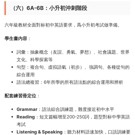
（六）6A-6B：小升初沖刺階段
六年級教材全面對标初中英語要求，爲小升初考試做準備。
學生書内容
：
詞彙：抽象概念（友誼、勇氣、夢想）、社會議題、世界
文化、科學探索等
句型：複合句、虛拟語氣（初步）、強調句、各種從句的
綜合運用
語法總複習：6年所學的所有語法點的綜合運用和辨析
配套練習冊定位
：
Grammar
：語法綜合訓練題，難度接近初中水平
Reading
：短文篇幅增至200-250詞，題型對标中學英語
考試
Listening & Speaking
：聽力材料語速加快，口語訓練要