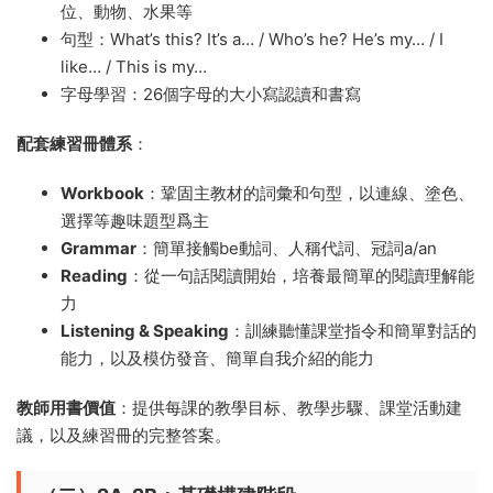
位、動物、水果等
句型：What’s this? It’s a… / Who’s he? He’s my… / I
like… / This is my…
字母學習：26個字母的大小寫認讀和書寫
配套練習冊體系
：
Workbook
：鞏固主教材的詞彙和句型，以連線、塗色、
選擇等趣味題型爲主
Grammar
：簡單接觸be動詞、人稱代詞、冠詞a/an
Reading
：從一句話閱讀開始，培養最簡單的閱讀理解能
力
Listening & Speaking
：訓練聽懂課堂指令和簡單對話的
能力，以及模仿發音、簡單自我介紹的能力
教師用書價值
：提供每課的教學目标、教學步驟、課堂活動建
議，以及練習冊的完整答案。