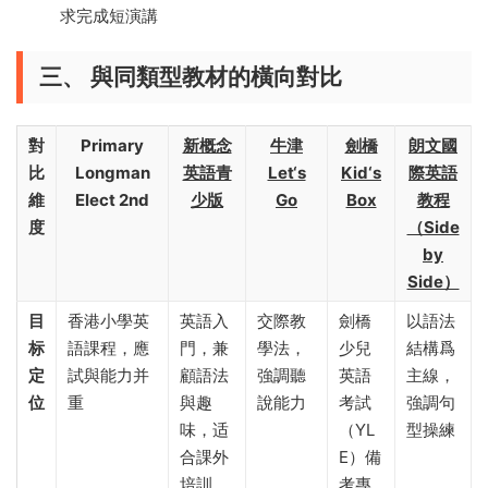
求完成短演講
三、 與同類型教材的橫向對比
對
Primary
新概念
牛津
劍橋
朗文國
比
Longman
英語青
Let‘s
Kid‘s
際英語
維
Elect 2nd
少版
Go
Box
教程
度
（Side
by
Side）
目
香港小學英
英語入
交際教
劍橋
以語法
标
語課程，應
門，兼
學法，
少兒
結構爲
定
試與能力并
顧語法
強調聽
英語
主線，
位
重
與趣
說能力
考試
強調句
味，适
（YL
型操練
合課外
E）備
培訓
考專