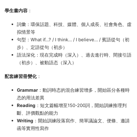
學生書内容
：
詞彙：環保話題、科技、媒體、個人成長、社會角色、虛
拟情景等
句型：What if…? / I think… / I believe… / 賓語從句（初
步）、定語從句（初步）
語法深化：現在完成時（深入）、過去進行時、間接引語
（初步）、被動語态（深入）
配套練習冊變化
：
Grammar
：動詞時态的混合練習增多，開始區分各種時
态的用法差異
Reading
：短文篇幅增至150-200詞，開始訓練推理判
斷、評價觀點的能力
Writing
：開始訓練段落寫作、簡單議論文、便條、邀請
函等實用性寫作