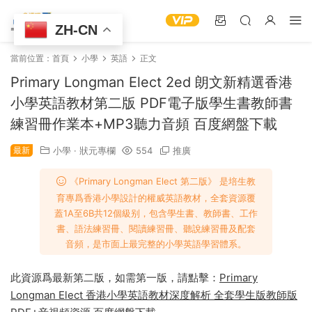
ZH-CN
當前位置：
首頁
小學
英語
正文
Primary Longman Elect 2ed 朗文新精選香港
小學英語教材第二版 PDF電子版學生書教師書
練習冊作業本+MP3聽力音頻 百度網盤下載
最新
小學
·
狀元專欄
554
推廣
《Primary Longman Elect 第二版》 是培生教
育專爲香港小學設計的權威英語教材，全套資源覆
蓋1A至6B共12個級别，包含學生書、教師書、工作
書、語法練習冊、閱讀練習冊、聽說練習冊及配套
音頻，是市面上最完整的小學英語學習體系。
此資源爲最新第二版，如需第一版，請點擊：
Primary
Longman Elect 香港小學英語教材深度解析 全套學生版教師版