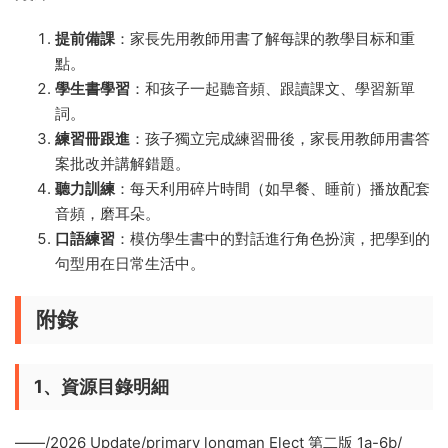
提前備課
：家長先用教師用書了解每課的教學目标和重
點。
學生書學習
：和孩子一起聽音頻、跟讀課文、學習新單
詞。
練習冊跟進
：孩子獨立完成練習冊後，家長用教師用書答
案批改并講解錯題。
聽力訓練
：每天利用碎片時間（如早餐、睡前）播放配套
音頻，磨耳朵。
口語練習
：模仿學生書中的對話進行角色扮演，把學到的
句型用在日常生活中。
附錄
1、資源目錄明細
——/2026 Update/primary longman Elect 第二版 1a-6b/