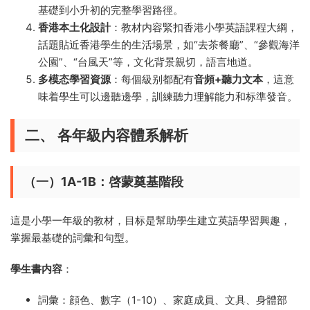
基礎到小升初的完整學習路徑。
香港本土化設計
：教材内容緊扣香港小學英語課程大綱，
話題貼近香港學生的生活場景，如“去茶餐廳”、“參觀海洋
公園”、“台風天”等，文化背景親切，語言地道。
多模态學習資源
：每個級别都配有
音頻+聽力文本
，這意
味着學生可以邊聽邊學，訓練聽力理解能力和标準發音。
二、 各年級内容體系解析
（一）1A-1B：啓蒙奠基階段
這是小學一年級的教材，目标是幫助學生建立英語學習興趣，
掌握最基礎的詞彙和句型。
學生書内容
：
詞彙：顔色、數字（1-10）、家庭成員、文具、身體部