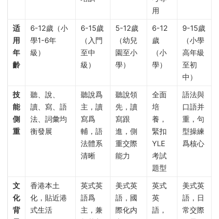
用
适
6-12歲（小
6-15歲
5-12歲
6-12
9-15歲
用
學1-6年
（入門
（幼兒
歲
（小學
年
級）
至中
園至小
（小
高年級
齡
級）
學）
學）
至初
中）
技
聽、說、
聽說爲
聽說領
全面
語法與
能
讀、寫、語
主，讀
先，讀
培
口語并
側
法、詞彙均
寫爲
寫跟
養，
重，句
重
衡發展
輔，語
進，側
緊扣
型操練
法體系
重交際
YLE
爲核心
清晰
能力
考試
題型
文
香港本土
英式英
美式英
英式
美式英
化
化，貼近港
語爲
語，國
英
語，日
背
式生活
主，兼
際化内
語，
常交際