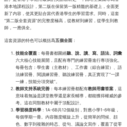
港本地課程設計，第二版在保留第一版精髓的基礎上，全面更
新了内容，使其更貼合當代香港學生的學習需求。同時，這套
“第二版全套資源”的完整度極高，從教材到練習，從學生到教
師，一應俱全。
這套資源的特色可以概括爲
五個全面
：
技能全覆蓋
：每冊書都圍繞
聽、說、讀、寫、語法、詞彙
六大核心技能展開，且配有專門的練習冊進行專項強化。
每冊包含：學生書（主教材）、工作書（綜合練習）、語
法練習冊、閱讀練習冊、聽說練習冊，真正實現了“一課
一練，技能分項突破”。
教師支持系統完善
：每本練習冊都配有
教師用書答案
，這
意味着無論是課堂教學還是家長輔導，都能獲得權威的參
考。這在同類教材中屬于頂配設計。
學習梯度科學
：1A-6B共12個級别，對應小學1-6年級，
每個學期一冊。内容難度螺旋上升，從簡單的問候、顔
色、數字到複雜的時态、從句、議論文寫作，覆蓋了從零