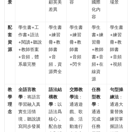
景
顧英美
容
國際
場景
差異
化内
容
配
學生書+工
學生書
學生書
學生
學生書
套
作書+語法
+練習
+練習
書+練
+練習
資
+閱讀+聽說
冊+教
冊+教
習冊
冊+教
源
+教師答案
師書
師書
+教師
師書
+音頻，體
+音
+音頻
書+音
+音頻
系最完整
頻，資
+閃卡
頻+在
+視頻
源齊全
線資
源
教
全語言教
語法結
交際教
任務
句型操
學
學
：将語言
構教
學法
：
型教
練法
：
理
學習融入真
學
：以
通過遊
學
：
通過大
念
實生活情
語法爲
戲、歌
通過
量替換
境，聽說讀
核心，
曲、活
完成
練習掌
寫同步發展
配合故
動進行
任務
握語法