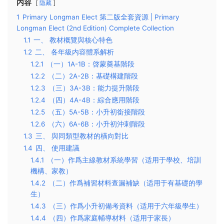
内容
隐藏
1
Primary Longman Elect 第二版全套資源 | Primary
Longman Elect (2nd Edition) Complete Collection
1.1
一、 教材概覽與核心特色
1.2
二、 各年級内容體系解析
1.2.1
（一）1A-1B：啓蒙奠基階段
1.2.2
（二）2A-2B：基礎構建階段
1.2.3
（三）3A-3B：能力提升階段
1.2.4
（四）4A-4B：綜合應用階段
1.2.5
（五）5A-5B：小升初銜接階段
1.2.6
（六）6A-6B：小升初沖刺階段
1.3
三、 與同類型教材的橫向對比
1.4
四、 使用建議
1.4.1
（一）作爲主線教材系統學習（适用于學校、培訓
機構、家教）
1.4.2
（二）作爲補習材料查漏補缺（适用于有基礎的學
生）
1.4.3
（三）作爲小升初備考資料（适用于六年級學生）
1.4.4
（四）作爲家庭輔導材料（适用于家長）