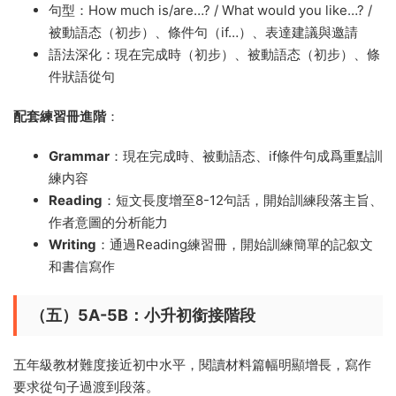
句型：How much is/are…? / What would you like…? /
被動語态（初步）、條件句（if…）、表達建議與邀請
語法深化：現在完成時（初步）、被動語态（初步）、條
件狀語從句
配套練習冊進階
：
Grammar
：現在完成時、被動語态、if條件句成爲重點訓
練内容
Reading
：短文長度增至8-12句話，開始訓練段落主旨、
作者意圖的分析能力
Writing
：通過Reading練習冊，開始訓練簡單的記叙文
和書信寫作
（五）5A-5B：小升初銜接階段
五年級教材難度接近初中水平，閱讀材料篇幅明顯增長，寫作
要求從句子過渡到段落。