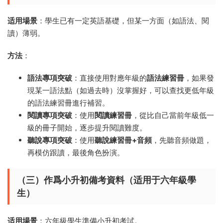
适用場景
：學生已有一定英語基礎，但某一方面（如語法、閱
讀）薄弱。
方法
：
語法專項突破
：直接使用對應年級的
語法練習冊
，如果發
現某一語法點（如過去時）沒掌握好，可以查找更低年級
的語法練習冊進行補習。
閱讀專項突破
：使用
閱讀練習冊
，從比自己當前年級低一
級的冊子開始，逐步提升閱讀難度。
聽說專項突破
：使用
聽說練習冊+音頻
，先聽音頻做題，
再模仿跟讀，最後角色扮演。
（三）作爲小升初備考資料（适用于六年級學
生）
适用場景
：六年級學生準備小升初考試。