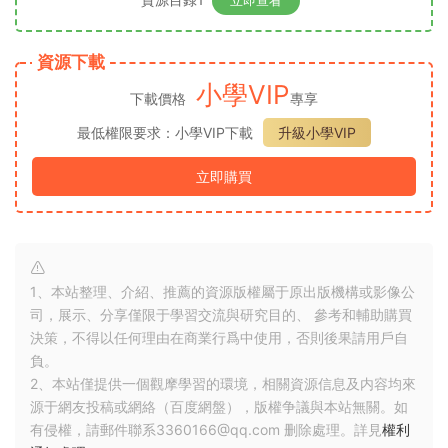
立即查看
資源下載
小學VIP
下載價格
專享
最低權限要求：小學VIP下載
升級小學VIP
立即購買
1、本站整理、介紹、推薦的資源版權屬于原出版機構或影像公
司，展示、分享僅限于學習交流與研究目的、 參考和輔助購買
決策，不得以任何理由在商業行爲中使用，否則後果請用戶自
負。
2、本站僅提供一個觀摩學習的環境，相關資源信息及内容均來
源于網友投稿或網絡（百度網盤），版權争議與本站無關。如
有侵權，請郵件聯系3360166@qq.com 删除處理。詳見
權利