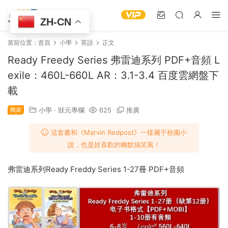
ZH-CN
當前位置：
首頁
小學
英語
正文
Ready Freedy Series 弗雷迪系列 PDF+音頻 L
exile：460L-660L AR：3.1-3.4 百度雲網盤下
載
獨家
小學
·
狀元專欄
625
推廣
這套書和《Marvin Redpost》一樣屬于校園小
說，也是娃喜歡的幽默搞笑風！
弗雷迪系列Ready Freddy Series 1-27冊 PDF+音頻