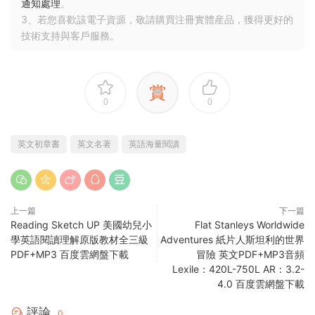
通知處理
。
3、若您喜歡該電子資源，敬請購買注冊實體産品，獲得更好的
技術支持與客戶服務。
賞
0
0
英文初章書
英文名著
英語海量閱讀
上一篇
下一篇
Reading Sketch UP 美國幼兒小
Flat Stanleys Worldwide
學英語閱讀理解原版教材全三級
Adventures 紙片人斯坦利的世界
PDF+MP3 百度雲網盤下載
冒險 英文PDF+MP3音頻
Lexile：420L-750L AR：3.2-
4.0 百度雲網盤下載
評論
0