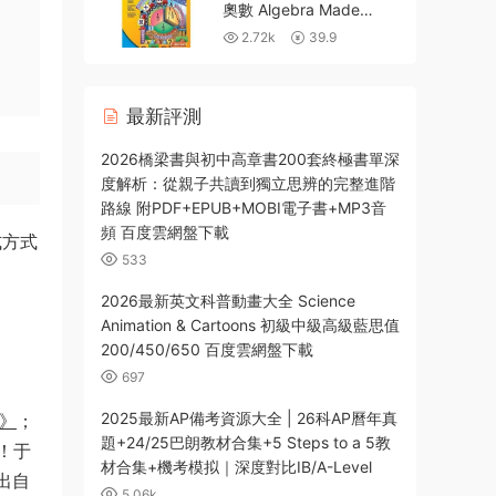
奧數 Algebra Made
Easy_AOPS Introduction
2.72k
39.9
to Algebra_Glencoe Pre-
Algebra 百度雲網盤下載
最新評測
2026橋梁書與初中高章書200套終極書單深
度解析：從親子共讀到獨立思辨的完整進階
路線 附PDF+EPUB+MOBI電子書+MP3音
頻 百度雲網盤下載
式方式
533
2026最新英文科普動畫大全 Science
Animation & Cartoons 初級中級高級藍思值
200/450/650 百度雲網盤下載
697
2025最新AP備考資源大全 | 26科AP曆年真
》
；
題+24/25巴朗教材合集+5 Steps to a 5教
！于
材合集+機考模拟｜深度對比IB/A-Level
出自
5.06k