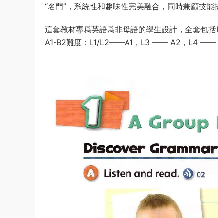
“名門”，系統性和趣味性完美融合，同時兼顧技能
這套教材專爲英語爲非母語的學生設計，全套包括L1
A1-B2難度：L1/L2——A1，L3 —— A2，L4 ——