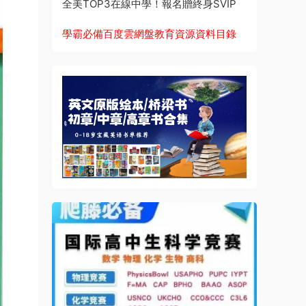
全美TOP3在線中學！報名贈終身SVIP
學霸必備百度雲網盤教育資源資料目錄