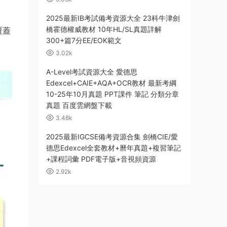
2025最新IB考試備考資源大全 23科牛津劍
橋霍德權威教材 10年HL/SL真題詳解
覆蓋
300+篇7分EE/EOK範文
3.02k
A-Level考試資源大全 愛德思
Edexcel+CAIE+AQA+OCR教材 最新考綱
10-25年10月真題 PPT課件 筆記 分類分章
真題 百度雲網盤下載
3.48k
2025最新IGCSE備考資源合集 劍橋CIE/愛
德思Edexcel全套教材+曆年真題+複習筆記
+課程詞彙 PDF電子版+音視頻資源
2.92k