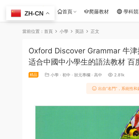
首頁
爬藤教材
學科競
ZH-CN
當前位置：
首頁
小學
英語
正文
Oxford Discover Gramma
适合中國中小學生的語法教材 百
精品
小學
·
初中
·
狀元專欄
·
高中
2.81k
出自“名門”，系統性