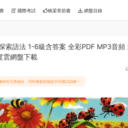
賽
國際考試
橋梁章節書
網盤目錄
r 牛津探索語法 1-6級含答案 全彩PDF MP3音頻
度雲網盤下載
和趣味性完美融合，同時兼顧技能提升和應試訓練！