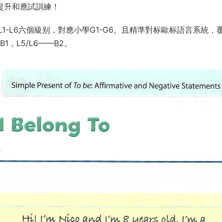
提升和應試訓練！
-L6六個級别，對應小學G1-G6。且精準對标歐标語言系統，
 B1，L5/L6——B2。