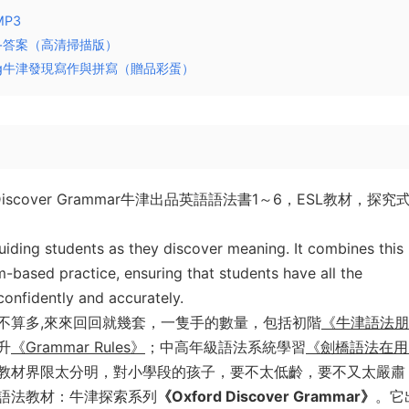
MP3
學生用書+答案（高清掃描版）
 Spelling牛津發現寫作與拼寫（贈品彩蛋）
scover Grammar牛津出品英語語法書1～6，ESL教材，探究
uiding students as they discover meaning. It combines this
-based practice, ensuring that students have all the
onfidently and accurately.
不算多,來來回回就幾套，一隻手的數量，包括初階
《牛津語法朋
升
《Grammar Rules》
；中高年級語法系統學習
《劍橋語法在用
教材界限太分明，對小學段的孩子，要不太低齡，要不又太嚴肅
語法教材：牛津探索系列
《Oxford Discover Grammar》
。它