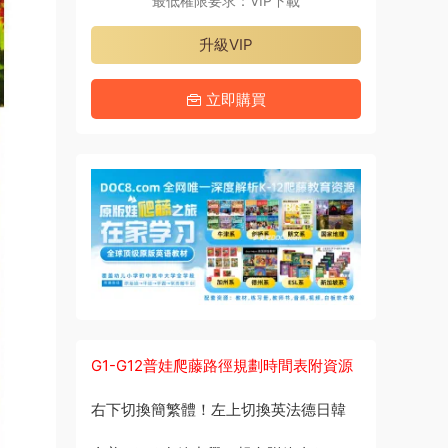
最低權限要求：VIP下載
升級VIP
立即購買
G1-G12普娃爬藤路徑規劃時間表附資源
右下切換簡繁體！左上切換英法德日韓