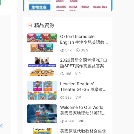
精品資源
Oxford Incredible
English 牛津少兒英語教
材 全彩PDF MP3音頻 百
5.1k
39.9
度網盤下載-1.13GB
2026最新全國考場PET口
語&PET寫作真題及答案
資料合集（2024至2026
198
VIP
年4月） PDF電子版 百度
雲網盤下載
Leveled Readers'
Theater G1-G5 風靡歐美
英語課堂的讀者劇場 通過
585
VIP
戲劇表演和朗誦學英語 練
口語 全套PDF 百度雲網
Welcome to Our World
盤下載
美國國家地理幼兒英語教
材全3級 高清PDF 練習冊
4.99k
VIP
MP3音頻 白闆軟件 百度
頻
網盤下載-9.38GB
美國原版代數教材合集含