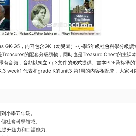
dies GK-G5，内容包含GK（幼兒園）-小學5年級社會科學分級讀
easures的配套分級讀物，同時也是Treasure Chest的主課
有音頻，音頻以獨立mp3文件的形式提供。書本PDF爲标準的
week1 代表和grade K的unit3 第1周的内容相配套，大家可
園到小學五年級。
多個社會科學領域。
生提升聽力和口語能力。