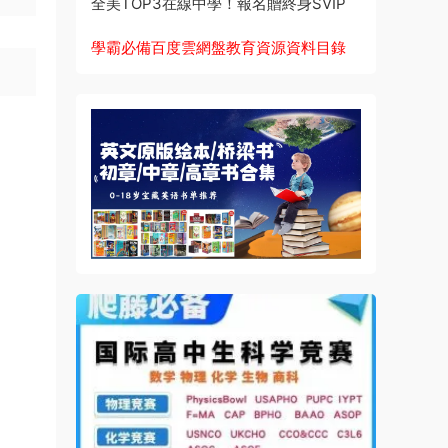
全美TOP3在線中學！報名贈終身SVIP
學霸必備百度雲網盤教育資源資料目錄