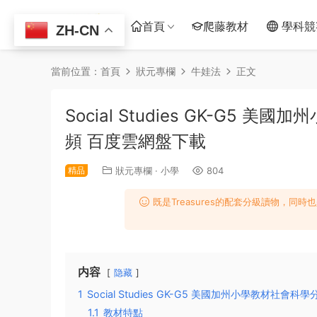
首頁
爬藤教材
學科競
ZH-CN
當前位置：
首頁
狀元專欄
牛娃法
正文
Social Studies GK-G5
頻 百度雲網盤下載
精品
狀元專欄
·
小學
804
既是Treasures的配套分級讀物，同時也
内容
隐藏
1
Social Studies GK-G5 美國加州小學教材社會科
1.1
教材特點