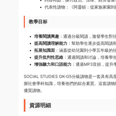
内容特點：探讨政治、法律、經濟發展
代表性讀物：《阿靈頓：從家族家園到
教學目标
培養閱讀興趣
：通過分級閱讀，激發學生對
提高閱讀理解能力
：幫助學生逐步提高閱讀
拓展知識面
：涵蓋從幼兒園到小學五年級的
提升批判性思維
：通過閱讀和讨論，培養學
增強聽力和口語能力
：通過MP3音頻，提升
SOCIAL STUDIES GK-G5分級讀物是
握社會學科知識，培養他們的綜合素質。這套讀物
優質讀物。
資源明細