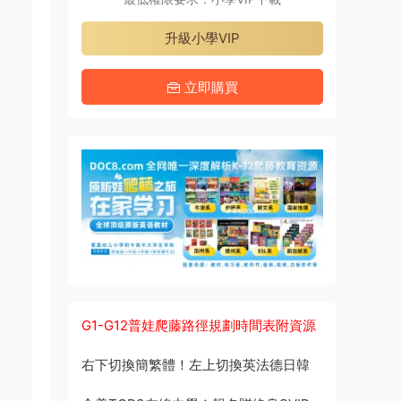
升級小學VIP
立即購買
G1-G12普娃爬藤路徑規劃時間表附資源
右下切換簡繁體！左上切換英法德日韓