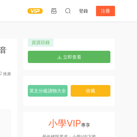
登錄
注冊
資源目錄
3音
立即查看
推廣
英文分級讀物大全
收藏
小學VIP
專享
最低權限要求：小學VIP下載