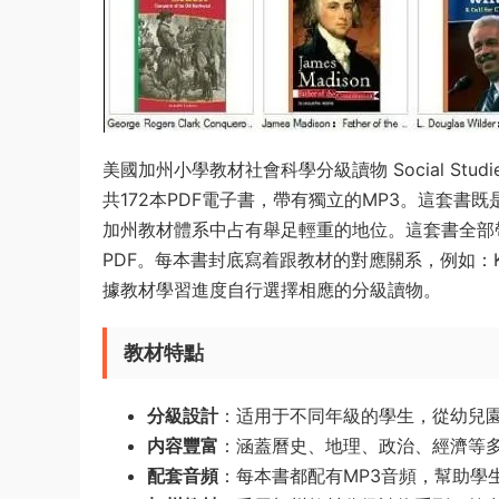
美國加州小學教材社會科學分級讀物 Social Stu
共172本PDF電子書，帶有獨立的MP3。這套書既是Tr
加州教材體系中占有舉足輕重的地位。這套書全部帶
PDF。每本書封底寫着跟教材的對應關系，例如：K.3 
據教材學習進度自行選擇相應的分級讀物。
教材特點
分級設計
：适用于不同年級的學生，從幼兒
内容豐富
：涵蓋曆史、地理、政治、經濟等
配套音頻
：每本書都配有MP3音頻，幫助學