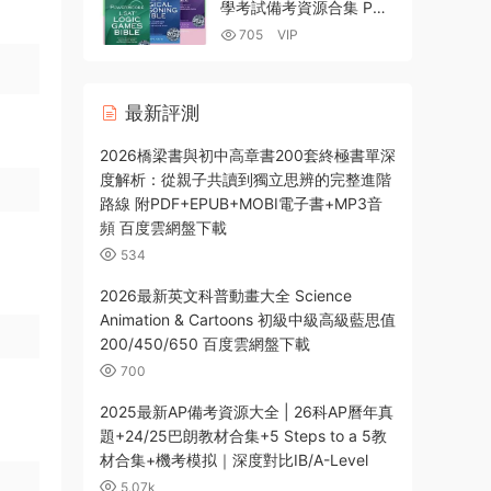
學考試備考資源合集 PDF
電子版LSAT考試指南
705
VIP
+PowerScore Bible+曼
哈頓LSAT+LSAT
Trainer+真題解析+視頻課
最新評測
程
2026橋梁書與初中高章書200套終極書單深
度解析：從親子共讀到獨立思辨的完整進階
路線 附PDF+EPUB+MOBI電子書+MP3音
頻 百度雲網盤下載
534
2026最新英文科普動畫大全 Science
Animation & Cartoons 初級中級高級藍思值
200/450/650 百度雲網盤下載
700
2025最新AP備考資源大全 | 26科AP曆年真
題+24/25巴朗教材合集+5 Steps to a 5教
材合集+機考模拟｜深度對比IB/A-Level
5.07k