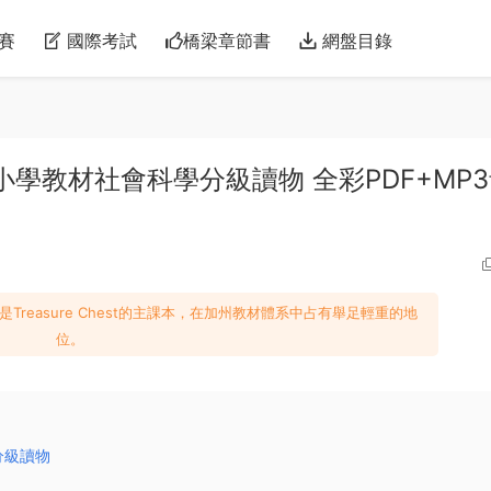
賽
國際考試
橋梁章節書
網盤目錄
 美國加州小學教材社會科學分級讀物 全彩PDF+MP
是Treasure Chest的主課本，在加州教材體系中占有舉足輕重的地
位。
學分級讀物