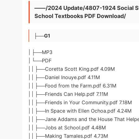
——/2024 Update/4807-1924 Social Stu
School Textbooks PDF Download/
├──G1
| ├──MP3
| └──PDF
| | ├──Coretta Scott King.pdf 4.09M
| | ├──Daniel Inouye.pdf 4.11M
| | ├──Food from the Farm.pdf 6.31M
| | ├──Friends Can Help.pdf 7.11M
| | ├──Friends in Your Community.pdf 7.18M
| | ├──In Space with Ellen Ochoa.pdf 4.24M
| | ├──Jane Addams and the House That Help
| | ├──Jobs at School.pdf 4.48M
| | ├──Making Tamales.pdf 4.73M