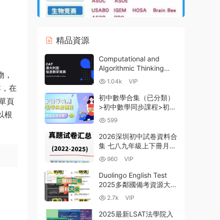
精品資源
Computational and
Algorithmic Thinking
物，
CAT澳大利亞信息數學競
1.04k
VIP
賽 澳洲邏輯算法競賽
本，在
2011-2020真題PDF 百度
初中數學合集（已分類）
單頁
雲網盤下載
>初中數學同步課程>初一
以根
初二初三同步課程+數學
599
專題+中考複習 百度雲網
盤下載
2026深圳初中試卷資料合
集 七八九年級上下冊月考
期中期末測試真題+名校
960
VIP
中考模拟試卷+答案解析
PDF電子版 百度網盤下載
Duolingo English Test
2025多鄰國備考資源大全
｜最新題庫+免費模考+高
2.7k
VIP
分模闆，一站式突破160
分！附PDF+WORD
2025最新LSAT法學院入