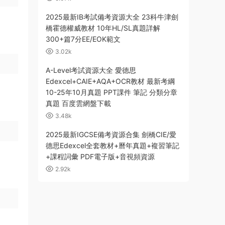
2025最新IB考試備考資源大全 23科牛津劍
橋霍德權威教材 10年HL/SL真題詳解
300+篇7分EE/EOK範文
3.02k
A-Level考試資源大全 愛德思
Edexcel+CAIE+AQA+OCR教材 最新考綱
10-25年10月真題 PPT課件 筆記 分類分章
真題 百度雲網盤下載
3.48k
2025最新IGCSE備考資源合集 劍橋CIE/愛
德思Edexcel全套教材+曆年真題+複習筆記
+課程詞彙 PDF電子版+音視頻資源
2.92k