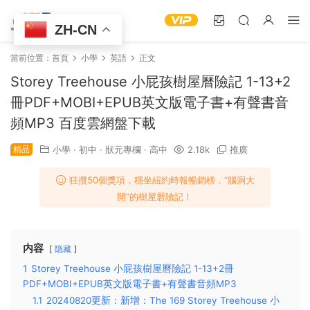
ZH-CN
當前位置：
首頁
小學
英語
正文
Storey Treehouse 小屁孩樹屋曆險記 1-13+2
冊PDF+MOBI+EPUB英文版電子書+有聲書音
頻MP3 百度雲網盤下載
精品
小學
·
初中
·
狀元專欄
·
高中
2.18k
推廣
狂攬50個獎項，穩坐紐約時報暢銷榜，“腦洞大
開”的樹屋曆險記！
内容
隐藏
1
Storey Treehouse 小屁孩樹屋曆險記 1-13+2冊
PDF+MOBI+EPUB英文版電子書+有聲書音頻MP3
1.1
20240820更新：新增：The 169 Storey Treehouse 小