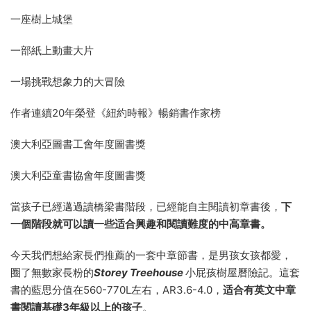
一座樹上城堡
一部紙上動畫大片
一場挑戰想象力的大冒險
作者連續20年榮登《紐約時報》暢銷書作家榜
澳大利亞圖書工會年度圖書獎
澳大利亞童書協會年度圖書獎
當孩子已經邁過讀橋梁書階段，已經能自主閱讀初章書後，
下
一個階段就可以讀一些适合興趣和閱讀難度的中高章書。
今天我們想給家長們推薦的一套中章節書，是男孩女孩都愛，
圈了無數家長粉的
Storey Treehouse
小屁孩樹屋曆險記。這套
書的藍思分值在560-770L左右，AR3.6-4.0，
适合有英文中章
書閱讀基礎3年級以上的孩子
。