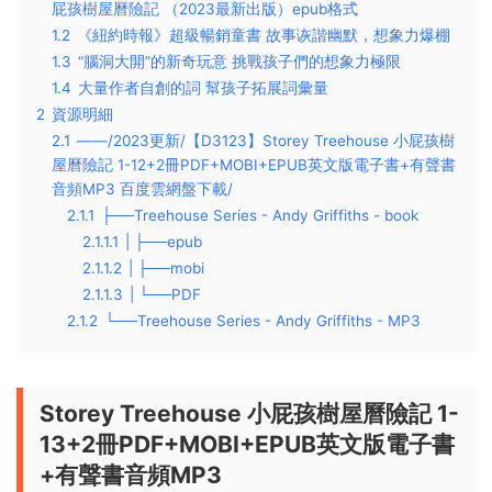
屁孩樹屋曆險記 （2023最新出版）epub格式
1.2
《紐約時報》超級暢銷童書 故事诙諧幽默，想象力爆棚
1.3
“腦洞大開”的新奇玩意 挑戰孩子們的想象力極限
1.4
大量作者自創的詞 幫孩子拓展詞彙量
2
資源明細
2.1
——/2023更新/【D3123】Storey Treehouse 小屁孩樹
屋曆險記 1-12+2冊PDF+MOBI+EPUB英文版電子書+有聲書
音頻MP3 百度雲網盤下載/
2.1.1
├──Treehouse Series - Andy Griffiths - book
2.1.1.1
| ├──epub
2.1.1.2
| ├──mobi
2.1.1.3
| └──PDF
2.1.2
└──Treehouse Series - Andy Griffiths - MP3
Storey Treehouse 小屁孩樹屋曆險記 1-
13+2冊PDF+MOBI+EPUB英文版電子書
+有聲書音頻MP3