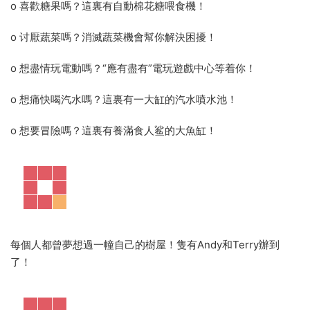
o 喜歡糖果嗎？這裏有自動棉花糖喂食機！
o 讨厭蔬菜嗎？消滅蔬菜機會幫你解決困擾！
o 想盡情玩電動嗎？“應有盡有”電玩遊戲中心等着你！
o 想痛快喝汽水嗎？這裏有一大缸的汽水噴水池！
o 想要冒險嗎？這裏有養滿食人鲨的大魚缸！
每個人都曾夢想過一幢自己的樹屋！隻有Andy和Terry辦到
了！