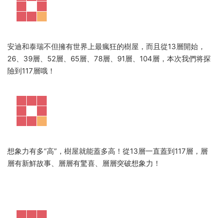
安迪和泰瑞不但擁有世界上最瘋狂的樹屋，而且從13層開始，
26、39層、52層、65層、78層、91層、104層，本次我們将探
險到117層哦！
想象力有多“高”，樹屋就能蓋多高！從13層一直蓋到117層，層
層有新鮮故事、層層有驚喜、層層突破想象力！