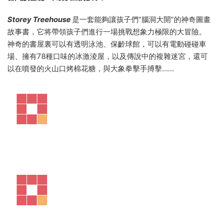
Storey Treehouse
是一套能夠讓孩子們“腦洞大開”的神奇圖畫
故事書，它将帶領孩子們進行一場挑戰想象力極限的大冒險。
神奇的書屋裏可以有透明泳池、保齡球館，可以有電動碰碰車
場、擁有78種口味的冰激淩屋，以及傳說中的複雜迷宮，還可
以在噴發的火山口烤棉花糖，與大象拳擊手搏擊……