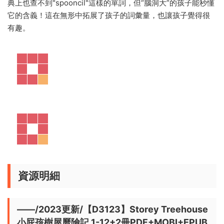
典上也查不到"spooncil"這樣的單詞，但“腦洞大”的孩子能秒懂
它的含義！這在無形中拓展了孩子的詞彙量，也讓孩子覺得很
有趣。
資源明細
——/2023更新/【D3123】Storey Treehouse
小屁孩樹屋曆險記 1-12+2冊PDF+MOBI+EPUB