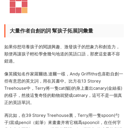
大量作者自創的詞
幫孩子拓展詞彙量
如果你想培養孩子的閱讀興趣、激發孩子的想象力和創造力，
順便再讓孩子輕松學會幾句地道的英語口語，那麽這套書不容
錯過。
像英國知名作家羅爾德.達爾一樣，Andy Griffiths也喜歡自創一
些有意思的英文詞，用在其書中。比方在13 Storey
Treehouse中，Terry将一隻cat(貓)的身上畫出canary(金絲雀)
的樣子，然後這隻奇怪的動物就變成catnary，這可不是一個真
正的英語單詞。
再比如，在39 Storey Treehouse裏，Terry用一隻spoon(勺
子)當成pencil（鉛筆）來畫畫并将它稱爲spooncil，在任何字