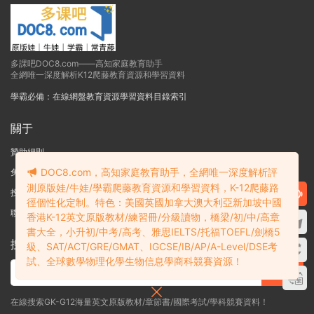
多課吧DOC8.com——高知家庭教育助手
全網唯一深度解析K12爬藤教育資源和學習資料
學霸必備：在線網盤教育資源學習資料目錄索引
關于
贊助細則
DOC8.com，高知家庭教育助手，全網唯一深度解析評
免責聲明
測原版娃/牛娃/學霸爬藤教育資源和學習資料，K-12爬藤路
投稿須知
徑個性化定制。特色：美國英國加拿大澳大利亞新加坡中國
聯系站長
香港K-12英文原版教材/練習冊/分級讀物，橋梁/初/中/高章
書大全，小升初/中考/高考、雅思IELTS/托福TOEFL/劍橋5
搜索
級、SAT/ACT/GRE/GMAT、IGCSE/IB/AP/A-Level/DSE考
試、全球數學物理化學生物信息學商科競賽資源！
在線搜索GK-G12海量英文原版教材/章節書/國際考試/學科競賽資料！