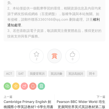
負。
2、本站僅提供一個觀摩學習的環境，相關資源信息及内容均來
源于網友投稿或網絡（百度網盤），版權争議與本站無關。如
有侵權，請郵件聯系3360166@qq.com 删除處理。詳見
權利
通知處理
。
3、若您喜歡該電子資源，敬請購買注冊實體産品，獲得更好的
技術支持與客戶服務。
賞
2
0
ACT
SAT
我愛背單詞
英語詞彙
英語高頻詞
閃卡
上一篇
下一篇
Cambridge Primary English 劍
Pearson BBC Wider World 培生
橋國際小學英語教材1-6學生用書
更廣闊世界英式英語教材第二版