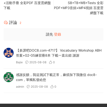
+活動手冊 全彩PDF 百度雲網盤
SB+TB+WB+Tests 全彩
下載
PDF+MP3音頻+MP4視頻 百度雲
網盤下載
評論
2
請先
登錄
【多課吧DOC8.com-4717】 Vocabulary Workshop ABH
答案+G2-G5練習冊8本 下載一直出錯 謝謝
Bajie
2025-08-08
0
感謝反饋，我這測試下載正常，麻煩加下我微信 doc8-
com，單獨私發給您
admin
2025-08-08
0