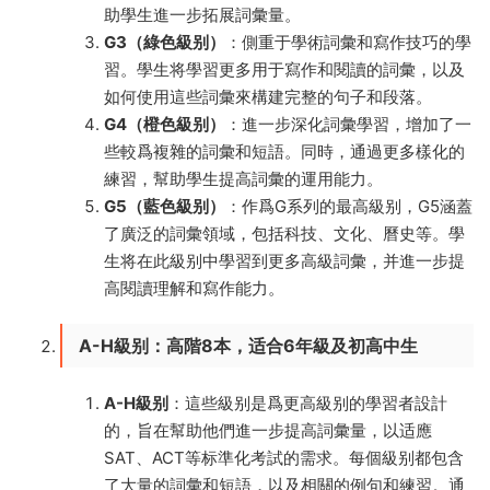
助學生進一步拓展詞彙量。
G3（綠色級别）
：側重于學術詞彙和寫作技巧的學
習。學生将學習更多用于寫作和閱讀的詞彙，以及
如何使用這些詞彙來構建完整的句子和段落。
G4（橙色級别）
：進一步深化詞彙學習，增加了一
些較爲複雜的詞彙和短語。同時，通過更多樣化的
練習，幫助學生提高詞彙的運用能力。
G5（藍色級别）
：作爲G系列的最高級别，G5涵蓋
了廣泛的詞彙領域，包括科技、文化、曆史等。學
生将在此級别中學習到更多高級詞彙，并進一步提
高閱讀理解和寫作能力。
A-H級别：高階8本，适合6年級及初高中生
A-H級别
：這些級别是爲更高級别的學習者設計
的，旨在幫助他們進一步提高詞彙量，以适應
SAT、ACT等标準化考試的需求。每個級别都包含
了大量的詞彙和短語，以及相關的例句和練習。通