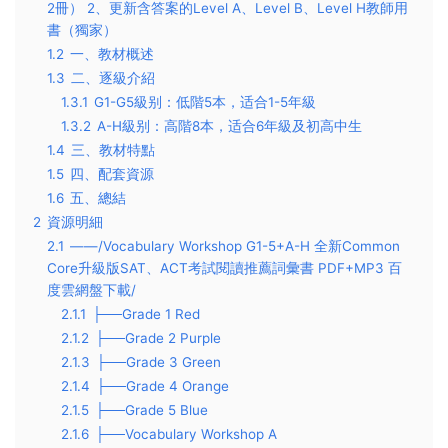
2冊） 2、更新含答案的Level A、Level B、Level H教師用
書（獨家）
1.2
一、教材概述
1.3
二、逐級介紹
1.3.1
G1-G5級别：低階5本，适合1-5年級
1.3.2
A-H級别：高階8本，适合6年級及初高中生
1.4
三、教材特點
1.5
四、配套資源
1.6
五、總結
2
資源明細
2.1
——/Vocabulary Workshop G1-5+A-H 全新Common
Core升級版SAT、ACT考試閱讀推薦詞彙書 PDF+MP3 百
度雲網盤下載/
2.1.1
├──Grade 1 Red
2.1.2
├──Grade 2 Purple
2.1.3
├──Grade 3 Green
2.1.4
├──Grade 4 Orange
2.1.5
├──Grade 5 Blue
2.1.6
├──Vocabulary Workshop A