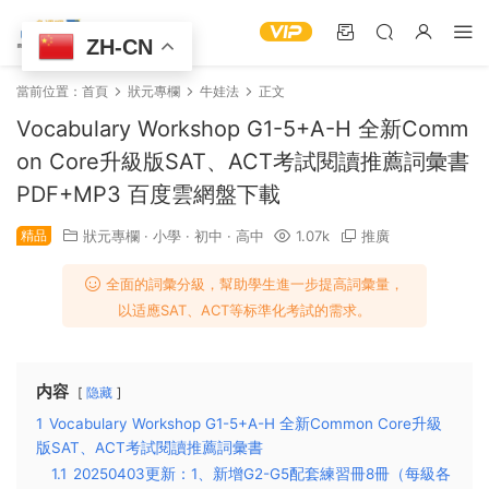
ZH-CN
當前位置：
首頁
狀元專欄
牛娃法
正文
Vocabulary Workshop G1-5+A-H 全新Comm
on Core升級版SAT、ACT考試閱讀推薦詞彙書
PDF+MP3 百度雲網盤下載
精品
狀元專欄
·
小學
·
初中
·
高中
1.07k
推廣
全面的詞彙分級，幫助學生進一步提高詞彙量，
以适應SAT、ACT等标準化考試的需求。
内容
隐藏
1
Vocabulary Workshop G1-5+A-H 全新Common Core升級
版SAT、ACT考試閱讀推薦詞彙書
1.1
20250403更新：1、新增G2-G5配套練習冊8冊（每級各