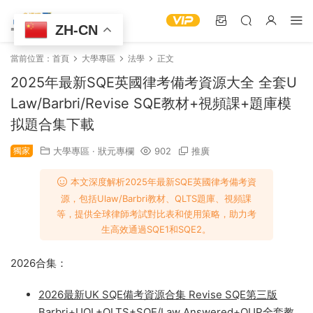
ZH-CN
當前位置：
首頁
大學專區
‌法學
正文
2025年最新SQE英國律考備考資源大全 全套U
Law/Barbri/Revise SQE教材+視頻課+題庫模
拟題合集下載
獨家
大學專區
·
狀元專欄
902
推廣
本文深度解析2025年最新SQE英國律考備考資
源，包括Ulaw/Barbri教材、QLTS題庫、視頻課
等，提供全球律師考試對比表和使用策略，助力考
生高效通過SQE1和SQE2。
2026合集：
2026最新UK SQE備考資源合集 Revise SQE第三版
Barbri+UOL+QLTS+SQE/Law Answered+OUP全套教