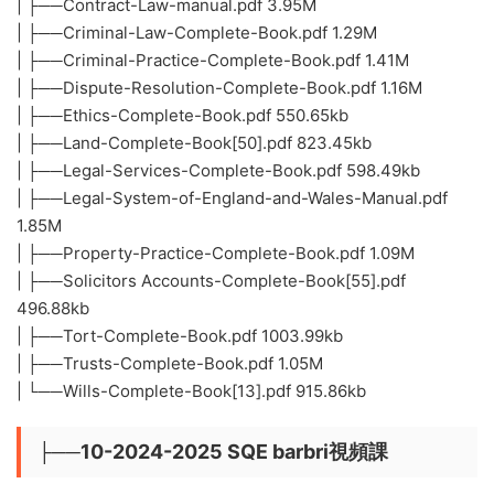
| ├──Contract-Law-manual.pdf 3.95M
| ├──Criminal-Law-Complete-Book.pdf 1.29M
| ├──Criminal-Practice-Complete-Book.pdf 1.41M
| ├──Dispute-Resolution-Complete-Book.pdf 1.16M
| ├──Ethics-Complete-Book.pdf 550.65kb
| ├──Land-Complete-Book[50].pdf 823.45kb
| ├──Legal-Services-Complete-Book.pdf 598.49kb
| ├──Legal-System-of-England-and-Wales-Manual.pdf
1.85M
| ├──Property-Practice-Complete-Book.pdf 1.09M
| ├──Solicitors Accounts-Complete-Book[55].pdf
496.88kb
| ├──Tort-Complete-Book.pdf 1003.99kb
| ├──Trusts-Complete-Book.pdf 1.05M
| └──Wills-Complete-Book[13].pdf 915.86kb
├──10-2024-2025 SQE barbri視頻課