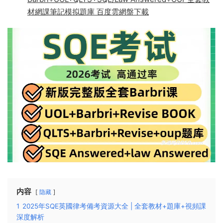
材網課筆記模拟題庫 百度雲網盤下載
内容
隐藏
1
2025年SQE英國律考備考資源大全 | 全套教材+題庫+視頻課
深度解析