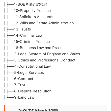
| ├──1-SQE考試介紹視頻
| ├──10-Property Practice
| ├──11-Solicitors Accounts
| ├──12-Wills and Estate Administration
| ├──13-Trusts
| ├──14-Criminal Law
| ├──15-Criminal Practice
| ├──16-Business Law and Practice
| ├──2-Legal System of England and Wales
| ├──3-Ethics and Professional Conduct
| ├──4-Constitutional Law
| ├──5-Legal Services
| ├──6-Contract
| ├──7-Trot
| ├──8-Dispute Resolution
| └──9-Land Law
├──2-QLTS Mock 10套