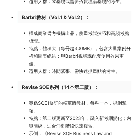
适用人群：零基礎或需要夯實理論基礎的考生。
Barbri教材（Vol.1 & Vol.2）
：
權威商業備考機構出品，側重考試技巧和高頻考點
梳理。
特點：體積大（每冊超300MB），包含大量案例分
析和圖表總結；與Barbri視頻課配套使用效果更
佳。
适用人群：時間緊張、需快速抓重點的考生。
Revise SQE系列（14本第二版）
：
專爲SQE1修訂的精華版教材，每科一本，提綱挈
領。
特點：第二版更新至2023年，融入新考綱變化；内
容簡練，适合沖刺階段快速複習。
示例：《Revise SQE Business Law and