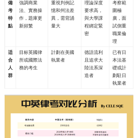
備
強調商業
重視判例記
理論深度
考察範
考
法、實務操
憶和州法差
要求高，
圍極
特
作，題庫更
異，需背誦
與大學課
廣，面
點
新頻繁
量大
程綁定緊
試側重
密
職業倫
理
适
目标英國律
計劃在美國
德語流利
已有日
合
所或國際法
執業者
且追求大
本法基
人
務的考生
陸法系深
礎或計
群
造者
劃駐日
執業者