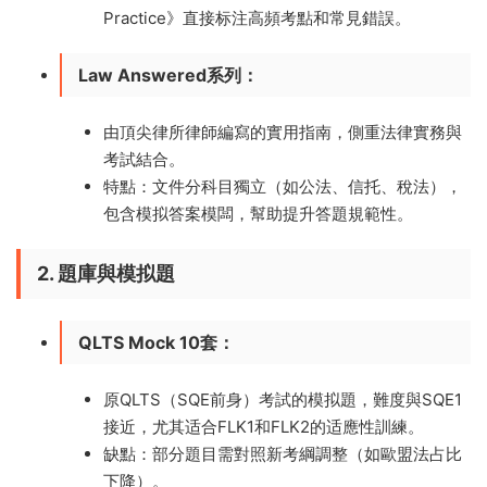
Practice》直接标注高頻考點和常見錯誤。
Law Answered系列
：
由頂尖律所律師編寫的實用指南，側重法律實務與
考試結合。
特點：文件分科目獨立（如公法、信托、稅法），
包含模拟答案模闆，幫助提升答題規範性。
2. 題庫與模拟題
QLTS Mock 10套
：
原QLTS（SQE前身）考試的模拟題，難度與SQE1
接近，尤其适合FLK1和FLK2的适應性訓練。
缺點：部分題目需對照新考綱調整（如歐盟法占比
下降）。