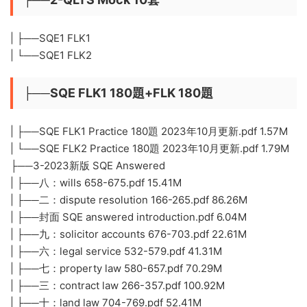
| ├──SQE1 FLK1
| └──SQE1 FLK2
├──SQE FLK1 180題+FLK 180題
| ├──SQE FLK1 Practice 180題 2023年10月更新.pdf 1.57M
| └──SQE FLK2 Practice 180題 2023年10月更新.pdf 1.79M
├──3-2023新版 SQE Answered
| ├──八：wills 658-675.pdf 15.41M
| ├──二：dispute resolution 166-265.pdf 86.26M
| ├──封面 SQE answered introduction.pdf 6.04M
| ├──九：solicitor accounts 676-703.pdf 22.61M
| ├──六：legal service 532-579.pdf 41.31M
| ├──七：property law 580-657.pdf 70.29M
| ├──三：contract law 266-357.pdf 100.92M
| ├──十：land law 704-769.pdf 52.41M