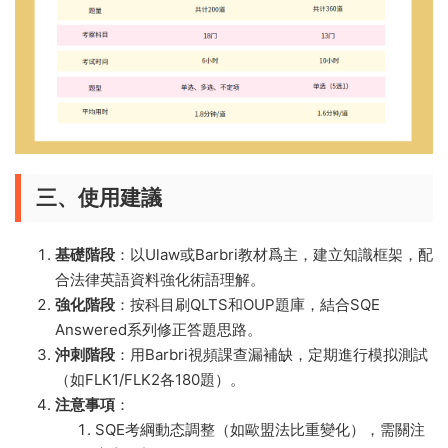
三、使用建議
基礎階段
：以Ulaw或Barbri教材爲主，建立知識框架，配
合法律英語資料強化術語理解。
強化階段
：按科目刷QLTS和OUP題庫，結合SQE
Answered系列修正答題思路。
沖刺階段
：用Barbri視頻課查漏補缺，定期進行模拟測試
（如FLK1/FLK2各180題）。
注意事項
：
SQE考綱動态調整（如歐盟法比重變化），需關注