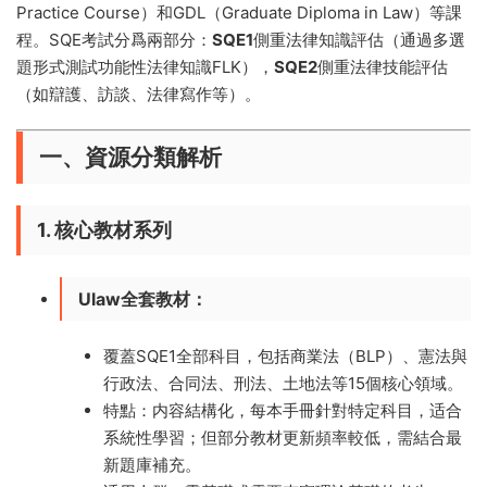
Practice Course）和GDL（Graduate Diploma in Law）等課
程。SQE考試分爲兩部分：
SQE1
側重法律知識評估（通過多選
題形式測試功能性法律知識FLK），
SQE2
側重法律技能評估
（如辯護、訪談、法律寫作等）。
一、資源分類解析
1. 核心教材系列
Ulaw全套教材
：
覆蓋SQE1全部科目，包括商業法（BLP）、憲法與
行政法、合同法、刑法、土地法等15個核心領域。
特點：内容結構化，每本手冊針對特定科目，适合
系統性學習；但部分教材更新頻率較低，需結合最
新題庫補充。