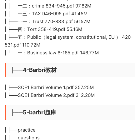
| ├──十二：crime 834-945.pdf 97.82M
| ├──十三：TAX 946-995.pdf 41.45M
| ├──十一：Trust 770-833.pdf 56.57M
| ├──四：Tort 358-419.pdf 55.16M
| ├──五：Public（legal system, constitutional, EU ） 420-
531.pdf 110.72M
| └──一：Business law 6-165.pdf 146.77M
├──4-Barbri教材
| ├──SQE1 Barbri Volume 1.pdf 357.25M
| └──SQE1 Barbri Volume 2.pdf 312.20M
├──5-barbri題庫
| ├──practice
| ├──questions