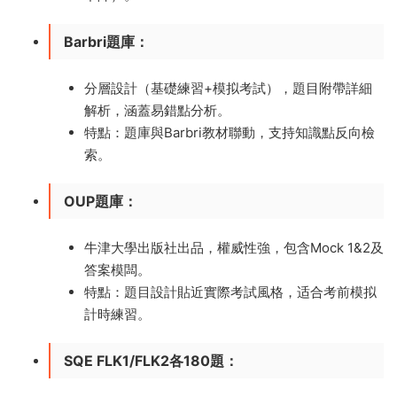
Barbri題庫
：
分層設計（基礎練習+模拟考試），題目附帶詳細
解析，涵蓋易錯點分析。
特點：題庫與Barbri教材聯動，支持知識點反向檢
索。
OUP題庫
：
牛津大學出版社出品，權威性強，包含Mock 1&2及
答案模闆。
特點：題目設計貼近實際考試風格，适合考前模拟
計時練習。
SQE FLK1/FLK2各180題
：