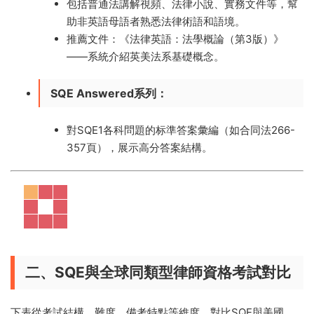
包括普通法講解視頻、法律小說、實務文件等，幫
助非英語母語者熟悉法律術語和語境。
推薦文件：《法律英語：法學概論（第3版）》
——系統介紹英美法系基礎概念。
SQE Answered系列
：
對SQE1各科問題的标準答案彙編（如合同法266-
357頁），展示高分答案結構。
二、SQE與全球同類型律師資格考試對比
下表從考試結構、難度、備考特點等維度，對比SQE與美國