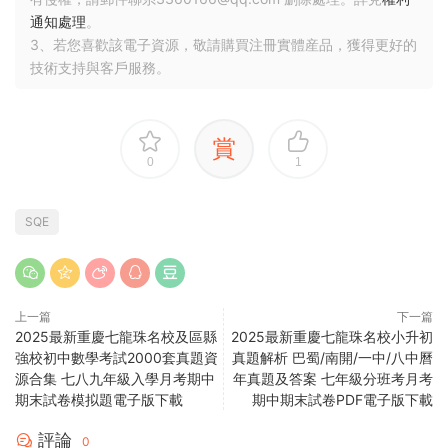
通知處理
。
3、若您喜歡該電子資源，敬請購買注冊實體産品，獲得更好的
技術支持與客戶服務。
賞
0
1
SQE
上一篇
下一篇
2025最新重慶七龍珠名校及區縣
2025最新重慶七龍珠名校小升初
強校初中數學考試2000套真題資
真題解析 巴蜀/南開/一中/八中曆
源合集 七八九年級入學月考期中
年真題及答案 七年級分班考月考
期末試卷模拟題電子版下載
期中期末試卷PDF電子版下載
評論
0