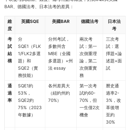
BAR、德國法考、日本法考的差異：
維
英國SQE
美國BAR
德國法考
日本法
度
考
考
分
分州考試，
兩次考
三次考
試
SQE1（FLK
多數州含
試：第一
試：選
結
1/FLK2多選
MBE（全國
次側重理
擇題+論
構
題）和
多選題）+州
論，第二
述題+面
SQE2（實
法 essay
次側重實
試
務技能）
務
通
SQE1約
各州差異大
第一次考
曆史通
過
53%，
（紐約州約
試約60-
過率2-
率
SQE2約
70%）
70%，但
3%，改
75%（2023
一生僅2次
革後增
年數據）
機會
至約
30%