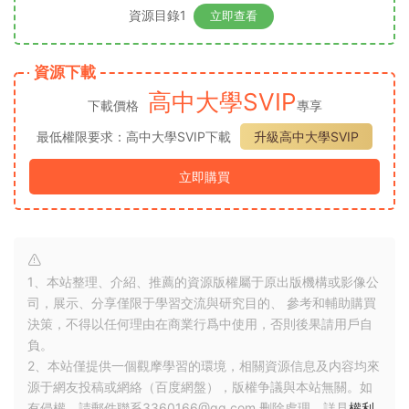
資源目錄1
立即查看
資源下載
高中大學SVIP
下載價格
專享
最低權限要求：高中大學SVIP下載
升級高中大學SVIP
立即購買
1、本站整理、介紹、推薦的資源版權屬于原出版機構或影像公
司，展示、分享僅限于學習交流與研究目的、 參考和輔助購買
決策，不得以任何理由在商業行爲中使用，否則後果請用戶自
負。
2、本站僅提供一個觀摩學習的環境，相關資源信息及内容均來
源于網友投稿或網絡（百度網盤），版權争議與本站無關。如
有侵權，請郵件聯系3360166@qq.com 删除處理。詳見
權利