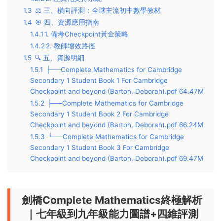
1.3
⚖️ ​三、橫向評測：全球主流初中數學教材​
1.4
🎯 ​四、資源應用指南​
1.4.1
​1. 備考Checkpoint黃金策略​
1.4.2
​2. 教師增效路徑​
1.5
🔍 ​五、資源明細
1.5.1
├──Complete Mathematics for Cambridge
Secondary 1 Student Book 1 For Cambridge
Checkpoint and beyond (Barton, Deborah).pdf 64.47M
1.5.2
├──Complete Mathematics for Cambridge
Secondary 1 Student Book 2 For Cambridge
Checkpoint and beyond (Barton, Deborah).pdf 66.24M
1.5.3
└──Complete Mathematics for Cambridge
Secondary 1 Student Book 3 For Cambridge
Checkpoint and beyond (Barton, Deborah).pdf 69.47M
劍橋Complete Mathematics終極解析
｜七年級到九年級能力圖譜+四維評測