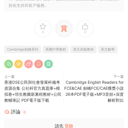
技術支持與客戶服務。
賞
0
0
Cambridge劍橋系列
英國中學教材
英文原版教材
英文數學
上一篇
下一篇
香港DSE公民與社會發展科備考
Cambridge English Readers for
資源合集 公社科官方真題庫+模
FCE&CAE 劍橋FCE/CAE獲獎小說
拟卷+培生教圖新裏程教材+公民
26本PDF電子版+MP3音頻+深度
教輔筆記 PDF電子版下載
解析對比
評論
0
請先
登錄