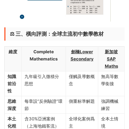
⚖️ ​
三、橫向評測：全球主流初中數學教材
維度
Complete
劍橋Lower
新加坡
Mathematics
Secondary
SAP
Maths
知識
九年級引入微積分
僅觸及導數概
無高等數
前沿
思想
念
學銜接
性
思維
每章設“反例驗證”環
側重标準解題
強調機械
深度
節
練習
本土
含30%亞洲案例
全球化案例爲
全本土情
化程
（上海地鐵客流）
主
境