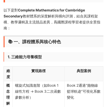
以下是對
Complete Mathematics for Cambridge
Secondary
教材體系的深度解析與橫向評測，結合其課程架
構、教學邏輯及主流競品差異，爲國際課程學習者提供全景指
南：
📚 ​
一、課程體系與核心特色
1. 三維能力培養模型
維
實現路徑
典型案例
度
概
螺旋式知識進階（如Book 1
Book 2通過“抛物線
念
線性方程 → Book 3二次函數
籃球軌迹”可視化系數
理
參數分析）
變化
解