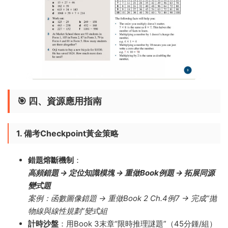
🎯 ​
四、資源應用指南
1. 備考Checkpoint黃金策略
錯題熔斷機制
​：
高頻錯題 → 定位知識模塊 → 重做Book例題 → 拓展同源
變式題
案例：函數圖像錯題 → 重做Book 2 Ch.4例7 → 完成“抛
物線與線性規劃”變式組
計時沙盤
​：用Book 3末章“限時推理謎題”（45分鍾/組）