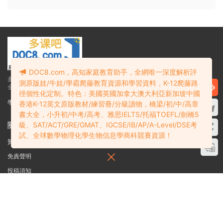
DOC8.com，高知家庭教育助手，全網唯一深度解析評
多課吧DOC8.com——高知家庭教育助手
測原版娃/牛娃/學霸爬藤教育資源和學習資料，K-12爬藤路
全網唯一深度解析K12爬藤教育資源和學習資料
徑個性化定制。特色：美國英國加拿大澳大利亞新加坡中國
學霸必備：在線網盤教育資源學習資料目錄索引
香港K-12英文原版教材/練習冊/分級讀物，橋梁/初/中/高章
書大全，小升初/中考/高考、雅思IELTS/托福TOEFL/劍橋5
關于
級、SAT/ACT/GRE/GMAT、IGCSE/IB/AP/A-Level/DSE考
試、全球數學物理化學生物信息學商科競賽資源！
贊助細則
免責聲明
投稿須知
聯系站長
搜索