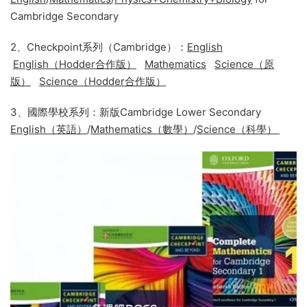
Cambridge Secondary
2、Checkpoint系列（Cambridge）：
English
English（Hodder合作版）
Mathematics
Science（原
版）
Science（Hodder合作版）
3、國際學校系列：新版Cambridge Lower Secondary
English（英語）
/
Mathematics（數學）
/
Science（科學）