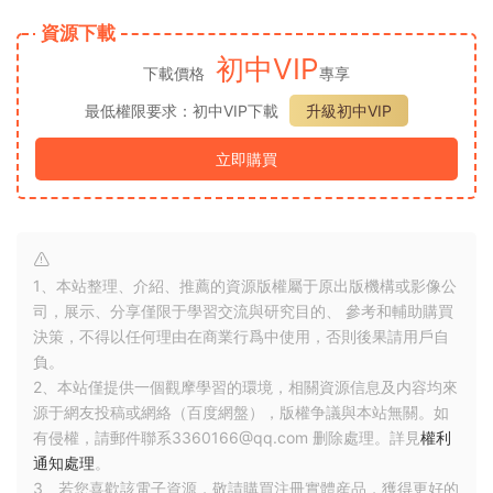
資源下載
初中VIP
下載價格
專享
最低權限要求：初中VIP下載
升級初中VIP
立即購買
1、本站整理、介紹、推薦的資源版權屬于原出版機構或影像公
司，展示、分享僅限于學習交流與研究目的、 參考和輔助購買
決策，不得以任何理由在商業行爲中使用，否則後果請用戶自
負。
2、本站僅提供一個觀摩學習的環境，相關資源信息及内容均來
源于網友投稿或網絡（百度網盤），版權争議與本站無關。如
有侵權，請郵件聯系3360166@qq.com 删除處理。詳見
權利
通知處理
。
3、若您喜歡該電子資源，敬請購買注冊實體産品，獲得更好的