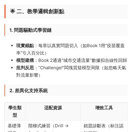
🌟 ​
二、教學邏輯創新點
1. 問題驅動式學習鏈
現實錨點
​：每章以真實問題切入（如Book 1用“疫苗覆蓋
率”引入百分比）
模型建構
​：Book 2通過“城市交通流量”數據拟合線性回歸
批判反思
​：“Challenge!”闆塊質疑模型局限（如忽略天氣
對流量影響）
2. 差異化支持系統
學生類
适配資源
增效工具
型
基礎薄
階梯式練習（Drill →
錯題診斷表（标注認