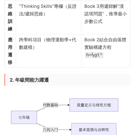
思
“Thinking Skills”專欄（反證
Book 3用遞歸解“漢
維
法/遞歸思維）
諾塔問題”，推導最小
訓
步數公式
練
應
跨學科項目（物理運動學+代
Book 2結合自由落體
用
數建模）
實驗構建方程
遷
h=½gt²
移
2. 年級間能力躍遷