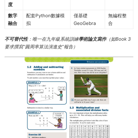
度
數字
配套Python數據模
僅基礎
無編程整
融合
拟
GeoGebra
合
不可替代性
​：唯一在九年級系統訓練
學術論文寫作
​（如Book 3
要求撰寫“圓周率算法演進史”報告）