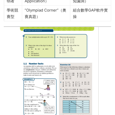
弱者
Application）
知漏洞）
學術競
“Olympiad Corner”（奧
組合數學GAP軟件實
賽型
賽真題）
操