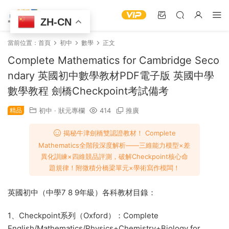
ZH-CN
當前位置：
首頁
初中
數學
正文
Complete Mathematics for Cambridge Seco
ndary 英國初中數學教材PDF電子版 英國中學
數學教程 劍橋Checkpoint考試備考
精品
初中
·
狀元專欄
414
推廣
揭秘牛津劍橋雙認證教材！​​ Complete
Mathematics全階段深度解析——三維能力模型×差
異化訓練×四維競品評測，破解Checkpoint核心命
題規律！附微積分橋梁單元×學術寫作模闆​！
英國初中（中學7 8 9年級）各科教材目錄：
1、Checkpoint系列（Oxford）：Complete
English
/
Mathematics
/
Physics+Chemistry+Biology
for