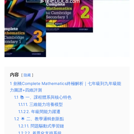
内容
隐藏
1
劍橋Complete Mathematics終極解析｜七年級到九年級能
力圖譜+四維評測
1.1
📚 ​一、課程體系與核心特色​
1.1.1
​1. 三維能力培養模型​
1.1.2
​2. 年級間能力躍遷​
1.2
🌟 ​二、教學邏輯創新點​
1.2.1
​1. 問題驅動式學習鏈​
1.2.2
​2. 差異化支持系統​